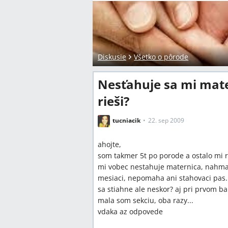
Diskusie
Všetko o pôrode
Nesťahuje sa mi mate
rieši?
tucniacik
22. sep 2009
ahojte,
som takmer 5t po porode a ostalo mi 
mi vobec nestahuje maternica, nahma
mesiaci, nepomaha ani stahovaci pas...
sa stiahne ale neskor? aj pri prvom ba
mala som sekciu, oba razy...
vdaka az odpovede