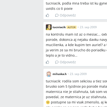
tucniacik, podla mna treba ist ku gyne
uvidis co ti povie
Odpovedz
tucniacik
•
23. sep 2009
AUTOR
na kontrolu mam ist az o mesiac... ox
porode, dokonca aj nejaku davku navys
mucilienka, a kde kupim ten auriel? a
ja verim ze sa mi brucho do poriadku d
teplo a je to vidno...
Odpovedz
miluska.h
•
23. sep 2009
tucniacik: rodila som sekciou a tiez 
brusko som 5 tyzdnov po porode mala
maternica nie je stiahnuta, tak som vo
povedal, ze maternica je uz stiahnuta
postupne sa mi vsak zmensilo, aj ked