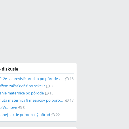
 diskusie
Je možné, že sa previslé brucho po pôrode zmenší?
18
em začať cvičiť po sekcii?
3
anie maternice po pôrode
13
Nestiahnutá maternica 9 mesiacov po pôrode
17
o Vranove
3
vanej sekcie prirodzený pôrod
22