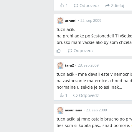
👍
1
Odpovedz
Zdieľaj
atrami
•
22. sep 2009
tucniacik,
na prehliadke po šestonedelí Ti všetko
bruško mám väčšie ako by som chcel
Odpovedz
tara2
•
23. sep 2009
tucniacik - mne davali este v nemocni
na zavinovanie maternice a hned na dr
normalne u sekcie je to asi inak...
👍
1
Odpovedz
aeouliana
•
23. sep 2009
tucniacik: aj mne ostalo brucho po prv
tiez som si kupila pas...snad pomoze.