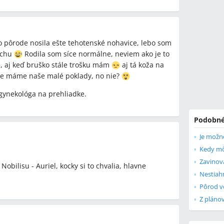
o pôrode nosila ešte tehotenské nohavice, lebo som
ruchu
Rodila som síce normálne, neviem ako je to
ie, aj keď bruško stále trošku mám
aj tá koža na
, že máme naše malé poklady, no nie?
 gynekológa na prehliadke.
Podobné
Kedy môž
Zavinov
obilisu - Auriel, kocky si to chvalia, hlavne
Pôrod v
Z pláno