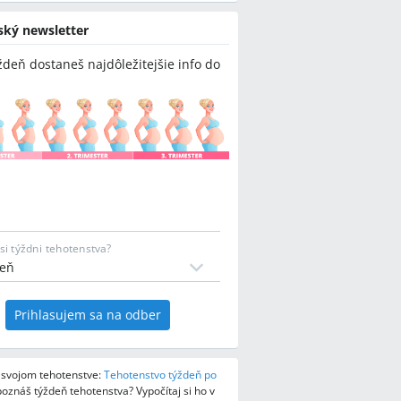
ský newsletter
ždeň dostaneš najdôležitejšie info do
si týždni tehotenstva?
Prihlasujem sa na odber
o svojom tehotenstve:
Tehotenstvo týždeň po
oznáš týždeň tehotenstva? Vypočítaj si ho v