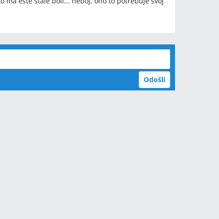
 ma este stale boli... neboj, ono to potrebuje svoj
Odošli