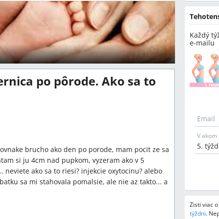
Tehoten
Každý tý
e-mailu
rnica po pôrode. Ako sa to
Email
V akom 
rovnake brucho ako den po porode, mam pocit ze sa
tam si ju 4cm nad pupkom, vyzeram ako v 5
 neviete ako sa to riesi? injekcie oxytocinu? alebo
batku sa mi stahovala pomalsie, ale nie az takto... a
Zisti viac 
týždni
.
Nep