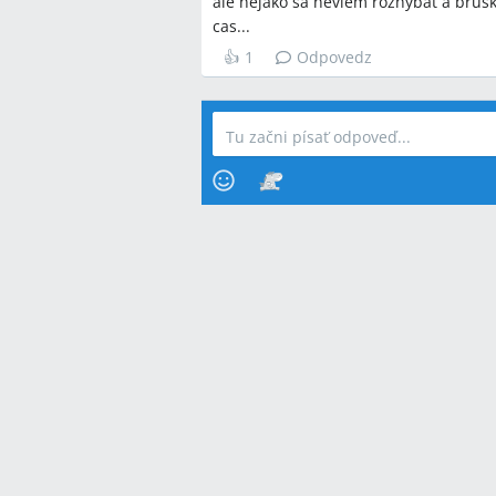
ale nejako sa neviem rozhybat a brusko
cas...
👍
1
Odpovedz