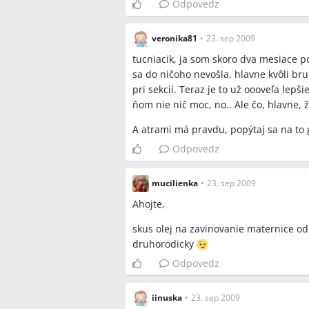
Odpovedz
veronika81
•
23. sep 2009
tucniacik, ja som skoro dva mesiace p
sa do ničoho nevošla, hlavne kvôli b
pri sekcií. Teraz je to už oooveľa lepš
ňom nie nič moc, no.. Ale čo, hlavne
A atrami má pravdu, popýtaj sa na to
Odpovedz
mucilienka
•
23. sep 2009
Ahojte,
skus olej na zavinovanie maternice od N
druhorodicky
Odpovedz
iinuska
•
23. sep 2009