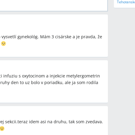
Tehotenske
 vysvetlí gynekológ. Mám 3 cisárske a je pravda, že
a
ci infuziu s oxytocinom a injekcie metylergometrin
uhy den to uz bolo v poriadku, ale ja som rodila
ej sekcii.teraz idem asi na druhu, tak som zvedava.