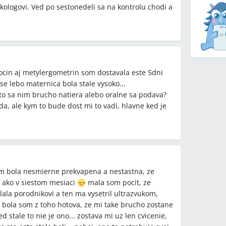
kologovi. Ved po sestonedeli sa na kontrolu chodi a
tocin aj metylergometrin som dostavala este 5dni
e lebo maternica bola stale vysoko...
 to sa nim brucho natiera alebo oralne sa podava?
a, ale kym to bude dost mi to vadi, hlavne ked je
som bola nesmierne prekvapena a nestastna, ze
 ako v siestom mesiaci
mala som pocit, ze
lala porodnikovi a ten ma vysetril ultrazvukom,
. bola som z toho hotova, ze mi take brucho zostane
 stale to nie je ono... zostava mi uz len cvicenie,