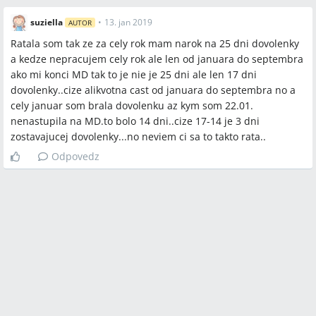
suziella
•
13. jan 2019
AUTOR
Ratala som tak ze za cely rok mam narok na 25 dni dovolenky
a kedze nepracujem cely rok ale len od januara do septembra
ako mi konci MD tak to je nie je 25 dni ale len 17 dni
dovolenky..cize alikvotna cast od januara do septembra no a
cely januar som brala dovolenku az kym som 22.01.
nenastupila na MD.to bolo 14 dni..cize 17-14 je 3 dni
zostavajucej dovolenky...no neviem ci sa to takto rata..
Odpovedz