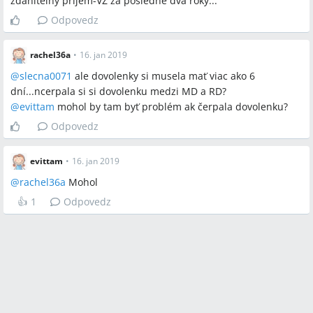
zdanitelny príjem-VZ za posledné dva roky...
Odpovedz
rachel36a
•
16. jan 2019
@
slecna0071
ale dovolenky si musela mať viac ako 6
dní...ncerpala si si dovolenku medzi MD a RD?
@
evittam
mohol by tam byť problém ak čerpala dovolenku?
Odpovedz
evittam
•
16. jan 2019
@
rachel36a
Mohol
👍
1
Odpovedz