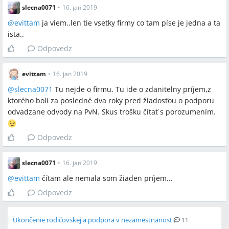
slecna0071
•
16. jan 2019
@
evittam
ja viem..len tie vsetky firmy co tam píse je jedna a ta
ista..
Odpovedz
evittam
•
16. jan 2019
@
slecna0071
Tu nejde o firmu. Tu ide o zdanitelny príjem,z
ktorého boli za posledné dva roky pred žiadosťou o podporu
odvadzane odvody na PvN. Skus trošku čítať s porozumením.
Odpovedz
slecna0071
•
16. jan 2019
@
evittam
čítam ale nemala som žiaden príjem...
Odpovedz
Ukončenie rodičovskej a podpora v nezamestnanosti
11