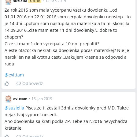
suziella
•
12. jan 2019
AUTOR
Za rok 2015 som mala vycerpanu vsetku dovolenku...od
01.01.2016 do 22.01.2016 som cerpala dovolenku nonstop...to
Spomenuté značky a firmy
je 14 dni...potom som nastupila na matersku a ta mi skoncila
14.09.2016..cize mam este 11 dni dovolenky?...dobre to
Úrad práce
chapem?
Cize si mam 1 den vycerpat a 10 dni prepaltit?
A este otazocka nekrati sa dovolenka pocas materskej? Nie je
Spomenuté produkty a metódy
narok len na alikvotnu cast?...Dakujem krasne za odpoved a
krátenie dovolenky podľa Zákonníka práce, vyplatenie
radu
dovolenky, ukončenie pracovného pomeru dohodou, evidencia
@
evittam
na úrade práce (max. 40 dní práce ročne), posudzovanie
zdaniteľného príjmu za posledné dva roky pre výšku podpory,
Odpovedz
konateľstvo a nárok na podporu
evittam
•
13. jan 2019
Miesta a osoby
@
suziella
Pises,ze ti zostali 3dni z dovolenky pred MD. Takze
nejak tvoj vypocet nesedí.
Košice, Vranov
Ano dovolenka sa krati podla ZP. Tebe za r.2016 nevychadza
krátenie.
Odpovedz