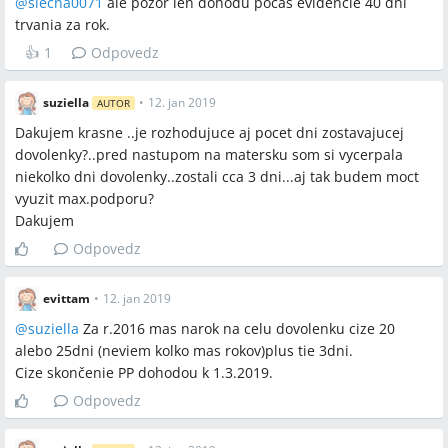
@
slecna0071
ale pozor len dohodu pocas evidencie 40 dni
trvania za rok.
Sporné názory
👍
1
Odpovedz
Jedna možnosť: alikvotnú časť dovolenky rátat pro rata podľa
počtu odpracovaných mesiacov (napr. 25÷12×8 = 17 dní).
suziella
•
12. jan 2019
AUTOR
Druhá možnosť: správny postup je krátenie podľa Zákonníka
Dakujem krasne ..je rozhodujuce aj pocet dni zostavajucej
práce (1/12 za prvých 100 dní, potom 1/12 za každých 21 dní),
dovolenky?..pred nastupom na matersku som si vycerpala
čo vedie k odlišnému výsledku.
niekolko dni dovolenky..zostali cca 3 dni...aj tak budem moct
vyuzit max.podporu?
Otvorené otázky
Dakujem
Ako presne sa aplikuje krátenie dovolenky pri rôznych
Odpovedz
kombináciách materskej a rodičovskej (konkrétne počty dní)
v každom jednotlivom prípade?
evittam
•
12. jan 2019
Ako postupovať pri odvolaní proti rozhodnutiu o výške
@
suziella
Za r.2016 mas narok na celu dovolenku cize 20
podpory, ak žiadateľ tvrdí, že nemal žiadny zdaniteľný
alebo 25dni (neviem kolko mas rokov)plus tie 3dni.
príjem za posudzované obdobie?
Cize skončenie PP dohodou k 1.3.2019.
Ako oficiálne posúdiť, či konateľstvo konkrétnej spoločnosti
vylučuje nárok na podporu v konkrétnom právnom
Odpovedz
usporiadaní?