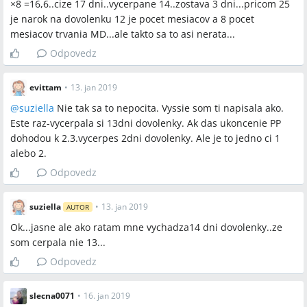
×8 =16,6..cize 17 dni..vycerpane 14..zostava 3 dni...pricom 25
je narok na dovolenku 12 je pocet mesiacov a 8 pocet
mesiacov trvania MD...ale takto sa to asi nerata...
Odpovedz
evittam
•
13. jan 2019
@
suziella
Nie tak sa to nepocita. Vyssie som ti napisala ako.
Este raz-vycerpala si 13dni dovolenky. Ak das ukoncenie PP
dohodou k 2.3.vycerpes 2dni dovolenky. Ale je to jedno ci 1
alebo 2.
Odpovedz
suziella
•
13. jan 2019
AUTOR
Ok...jasne ale ako ratam mne vychadza14 dni dovolenky..ze
som cerpala nie 13...
Odpovedz
slecna0071
•
16. jan 2019