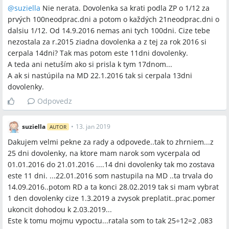
@
suziella
Nie nerata. Dovolenka sa krati podla ZP o 1/12 za
prvých 100neodprac.dni a potom o každých 21neodprac.dni o
dalsiu 1/12. Od 14.9.2016 nemas ani tych 100dni. Cize tebe
nezostala za r.2015 ziadna dovolenka a z tej za rok 2016 si
cerpala 14dni? Tak mas potom este 11dni dovolenky.
A teda ani netuším ako si prisla k tym 17dnom...
A ak si nastúpila na MD 22.1.2016 tak si cerpala 13dni
dovolenky.
Odpovedz
suziella
•
13. jan 2019
AUTOR
Dakujem velmi pekne za rady a odpovede..tak to zhrniem...z
25 dni dovolenky, na ktore mam narok som vycerpala od
01.01.2016 do 21.01.2016 ....14 dni dovolenky tak mo zostava
este 11 dni. ...22.01.2016 som nastupila na MD ..ta trvala do
14.09.2016..potom RD a ta konci 28.02.2019 tak si mam vybrat
1 den dovolenky cize 1.3.2019 a zvysok preplatit..prac.pomer
ukoncit dohodou k 2.03.2019...
Este k tomu mojmu vypoctu...ratala som to tak 25÷12=2 ,083