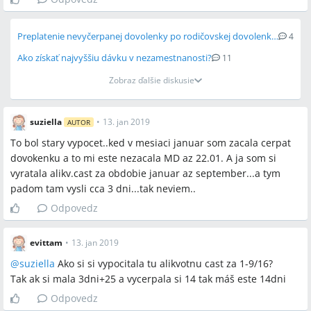
Preplatenie nevyčerpanej dovolenky po rodičovskej dovolenke a výpovedi
4
Ako získať najvyššiu dávku v nezamestnanosti?
11
Zobraz ďalšie diskusie
suziella
•
13. jan 2019
AUTOR
To bol stary vypocet..ked v mesiaci januar som zacala cerpat
dovokenku a to mi este nezacala MD az 22.01. A ja som si
vyratala alikv.cast za obdobie januar az september...a tym
padom tam vysli cca 3 dni...tak neviem..
Odpovedz
evittam
•
13. jan 2019
@
suziella
Ako si si vypocitala tu alikvotnu cast za 1-9/16?
Tak ak si mala 3dni+25 a vycerpala si 14 tak máš este 14dni
Odpovedz