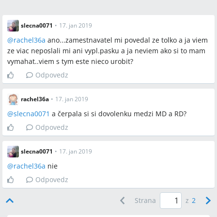
slecna0071
•
17. jan 2019
@
rachel36a
ano...zamestnavatel mi povedal ze tolko a ja viem
ze viac neposlali mi ani vypl.pasku a ja neviem ako si to mam
vymahat..viem s tym este nieco urobit?
Odpovedz
rachel36a
•
17. jan 2019
@
slecna0071
a čerpala si si dovolenku medzi MD a RD?
Odpovedz
slecna0071
•
17. jan 2019
@
rachel36a
nie
Odpovedz
Strana
z
2