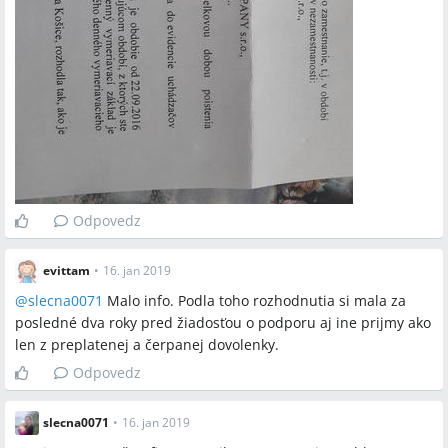
Odpovedz
evittam
•
16. jan 2019
@
slecna0071
Malo info. Podla toho rozhodnutia si mala za
posledné dva roky pred žiadosťou o podporu aj ine prijmy ako
len z preplatenej a čerpanej dovolenky.
Odpovedz
slecna0071
•
16. jan 2019