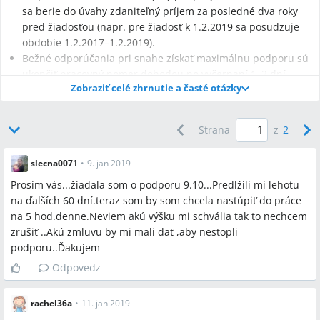
sa berie do úvahy zdaniteľný príjem za posledné dva roky
pred žiadosťou (napr. pre žiadosť k 1.2.2019 sa posudzuje
obdobie 1.2.2017–1.2.2019).
Bežné odporúčania pri snahe získať maximálnu podporu sú
ukončiť pracovný pomer dohodou po vyčerpaní 1–2 dní
Zobraziť celé zhrnutie a časté otázky
dovolenky a nechať si zvyšok dovolenky preplatiť; počas
evidencie na úrade práce je možné odpracovať najviac 40
dní ročne bez vyradenia z evidencie.
Strana
z
2
slecna0071
•
9. jan 2019
Prosím vás...žiadala som o podporu 9.10...Predlžili mi lehotu
Najčastejšie otázky
na ďalších 60 dní.teraz som by som chcela nastúpiť do práce
na 5 hod.denne.Neviem akú výšku mi schvália tak to nechcem
Q:
Ako sa kráti dovolenka počas materskej a rodičovskej
zrušiť ..Akú zmluvu by mi mali dať ,aby nestopli
dovolenky?
podporu..Ďakujem
A:
Dovolenka sa kráti podľa Zákonníka práce o 1/12 za prvých
100 neodpracovaných dní a potom o ďalšiu 1/12 za každých 21
Odpovedz
neodpracovaných dní.
rachel36a
•
11. jan 2019
Q:
Aké obdobie príjmov sa posudzuje pri žiadosti o podporu v