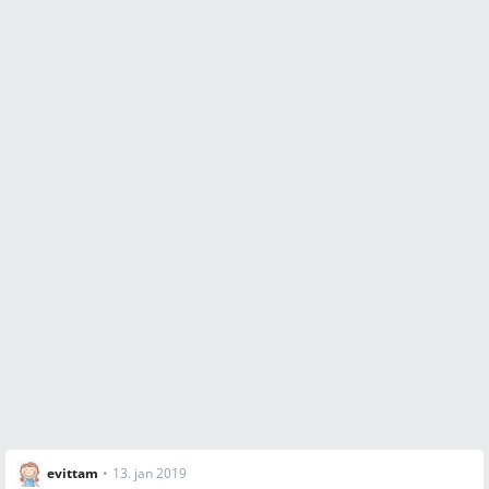
evittam
•
13. jan 2019