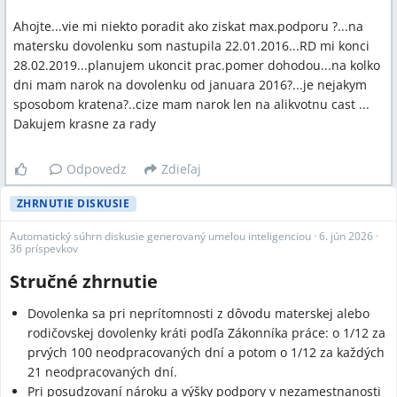
Ahojte...vie mi niekto poradit ako ziskat max.podporu ?...na
matersku dovolenku som nastupila 22.01.2016...RD mi konci
28.02.2019...planujem ukoncit prac.pomer dohodou...na kolko
dni mam narok na dovolenku od januara 2016?...je nejakym
sposobom kratena?..cize mam narok len na alikvotnu cast ...
Dakujem krasne za rady
Odpovedz
Zdieľaj
ZHRNUTIE DISKUSIE
Automatický súhrn diskusie generovaný umelou inteligenciou
·
6. jún 2026
·
36 príspevkov
Stručné zhrnutie
Dovolenka sa pri neprítomnosti z dôvodu materskej alebo
rodičovskej dovolenky kráti podľa Zákonníka práce: o 1/12 za
prvých 100 neodpracovaných dní a potom o 1/12 za každých
21 neodpracovaných dní.
Pri posudzovaní nároku a výšky podpory v nezamestnanosti