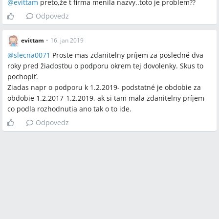
@
evittam
preto,že t firma menila nazvy..toto je problem??
Odpovedz
evittam
•
16. jan 2019
@
slecna0071
Proste mas zdanitelny príjem za posledné dva
roky pred žiadosťou o podporu okrem tej dovolenky. Skus to
pochopiť.
Ziadas napr o podporu k 1.2.2019- podstatné je obdobie za
obdobie 1.2.2017-1.2.2019, ak si tam mala zdanitelny príjem
co podla rozhodnutia ano tak o to ide.
Odpovedz