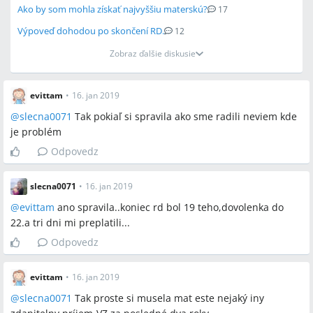
Ako by som mohla získať najvyššiu materskú?
17
Výpoveď dohodou po skončení RD.
12
Zobraz ďalšie diskusie
evittam
•
16. jan 2019
@
slecna0071
Tak pokiaľ si spravila ako sme radili neviem kde
je problém
Odpovedz
slecna0071
•
16. jan 2019
@
evittam
ano spravila..koniec rd bol 19 teho,dovolenka do
22.a tri dni mi preplatili...
Odpovedz
evittam
•
16. jan 2019
@
slecna0071
Tak proste si musela mat este nejaký iny