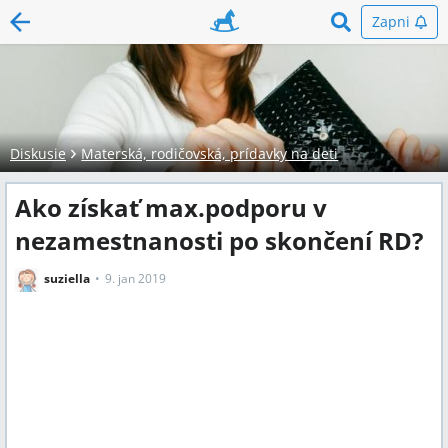
Zapni
Diskusie
Materská, rodičovská, prídavky na deti
Ako získať max.podporu v
nezamestnanosti po skončení RD?
suziella
9. jan 2019