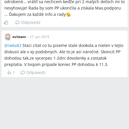
odrobené... vrátiť sa nechcem keďže pri 2 malých deťoch mi to
nevyhovuje! Rada by som PP ukončila a získala Max.podporu
... Ďakujem za každé info a rady
Odpovedz
evittam
•
27. jan 2019
@
iwka83
Staci citat co tu piseme stale dookola a nielen v tejto
diskusii ale v xy podobnych. Ale to je asi náročné. Skoncit PP
dohodou tak,ze vycerpes 1-2dni dovolenky a zostatok
preplatia. V tvojom prípade koniec PP dohodou k 11.3.
👍
1
Odpovedz