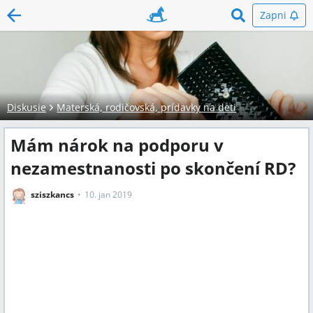
Zapni
Diskusie
Materská, rodičovská, prídavky na deti
Mám nárok na podporu v
nezamestnanosti po skončení RD?
sziszkancs
10. jan 2019