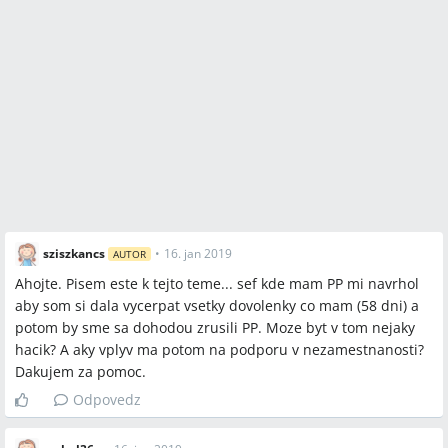
sziszkancs
•
16. jan 2019
AUTOR
Ahojte. Pisem este k tejto teme... sef kde mam PP mi navrhol
aby som si dala vycerpat vsetky dovolenky co mam (58 dni) a
potom by sme sa dohodou zrusili PP. Moze byt v tom nejaky
hacik? A aky vplyv ma potom na podporu v nezamestnanosti?
Dakujem za pomoc.
Odpovedz