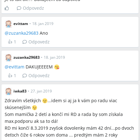
Odpovedz
evittam
•
18. jan 2019
@
zuzanka29683
Ano
👍
1
Odpovedz
zuzanka29683
•
18. jan 2019
@
evittam
DAKUJEEEEM
👍
1
Odpovedz
iwka83
•
27. jan 2019
Zdravím všetkých
...idem si aj ja k vám po radu viac
skúsenejším
Som mamička 2 detí a končí mi RD a rada by som získala
max.podporu ak sa to dá!
RD mi končí 8.3.2019 zvyšok dovolenky mám 42 dní...po dvoch
deťoch čiže 6 rokov som doma ... predtým mám 2 roky