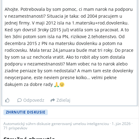
Ahojte. Potrebovala by som pomoc, ci mam narok na podporu
v nezamestnanosti? Situacia je taka: od 2004 pracujem u
jednej firmy. V maji 2012 isla na 1.matersku+rod.dovolenku.
Ked syn dovrsil 3roky (2015 jul) vratila som sa pracovat. A to
len 3dni potom som isla na PN, rizikove 2.tehotenstvo. Od
decembra 2015 z PN na matersku dovolenku a potom na
rodicovsku. Mala teraz 24.januara bude mat tri roky. Do prace
by som sa uz nechcela vratit. Ako to robit aby som dostala
podporu v nezamestnanosti? Mam vobec na to narok alebo
ziadne peniaze by som nedostala? A mam tam este dovolenky
nevycerpane, este neviem presne kolko... velmi pekne
dakujem za dobre rady
Odpovedz
Zdieľaj
ZHRNUTIE DISKUSIE
Automatický súhrn diskusie generovaný umelou inteligenciou
·
1. jún 2026
·
71 príspevkov