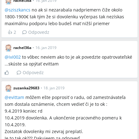
rachel36a
•
16. jan 2019
@
sziszkancs
no ak si nezarabala nadpriemern čiže okolo
1800-1900€ tak tým že si dovolenku vyčerpas tak nezískas
maximálnu podporu lebo budeš mať nižší priemer
👍
2
Odpovedz
rachel36a
•
16. jan 2019
@
ivi002
to vôbec neviem ako to je ak povedzte opatrovateľské
...skúste sa opýtať evittam
Odpovedz
zuzanka29683
•
18. jan 2019
@
evittam
môžem ešte poprosiť o radu, od zamestnávateľa
som dostala oznámenie, chcem vedieť či je to ok :
9.4.2019 koniec rd
10.4.2019 dovolenka. A ukončenie pracovného pomeru k
10.4.2019.
Zostatok dovolenky mi zevraj preplatí.
Je to tak ok??? Dakujeem za odpoveď