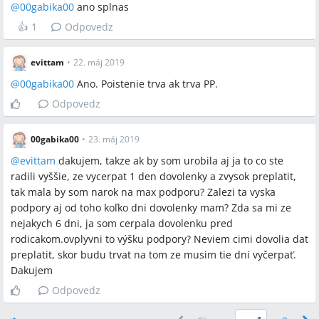
@
00gabika00
ano splnas
👍
1
Odpovedz
evittam
•
22. máj 2019
@
00gabika00
Ano. Poistenie trva ak trva PP.
Odpovedz
00gabika00
•
23. máj 2019
@
evittam
dakujem, takze ak by som urobila aj ja to co ste
radili vyššie, ze vycerpat 1 den dovolenky a zvysok preplatit,
tak mala by som narok na max podporu? Zalezi ta vyska
podpory aj od toho koľko dni dovolenky mam? Zda sa mi ze
nejakych 6 dni, ja som cerpala dovolenku pred
rodicakom.ovplyvni to výšku podpory? Neviem cimi dovolia dat
preplatit, skor budu trvat na tom ze musim tie dni vyčerpať.
Dakujem
Odpovedz