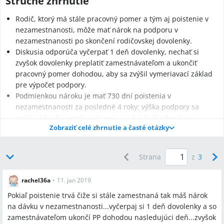
Stručné zhrnutie
Rodič, ktorý má stále pracovný pomer a tým aj poistenie v
nezamestnanosti, môže mať nárok na podporu v
nezamestnanosti po skončení rodičovskej dovolenky.
Diskusia odporúča vyčerpať 1 deň dovolenky, nechať si
zvyšok dovolenky preplatiť zamestnávateľom a ukončiť
pracovný pomer dohodou, aby sa zvýšil vymeriavací základ
pre výpočet podpory.
Podmienkou nároku je mať 730 dní poistenia v
nezamestnanosti za posledné 4 roky; výška podpory sa
počíta z hrubej mzdy, z ktorej sa odvádzali odvody na
Zobraziť celé zhrnutie a časté otázky
poistenie v nezamestnanosti (diskutované obdobie pre
výpočet v príspevkoch: posledné 2 roky).
Strana
z
3
rachel36a
•
11. jan 2019
Najčastejšie otázky
Pokiaľ poistenie trvá čiže si stále zamestnaná tak máš nárok
na dávku v nezamestnanosti...vyčerpaj si 1 deň dovolenky a so
Q:
Ako získať maximálnu podporu v nezamestnanosti po
zamestnávateľom ukončí PP dohodou nasledujúci deň...zvyšok
skončení rodičovskej dovolenky?