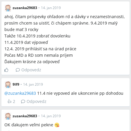
zuzanka29683
•
14. jan 2019
Otvorené otázky
ahoj, čítam príspevky ohľadom rd a dávky v nezamestnanosti,
Presná oficiálna výška "maximálnej podpory" podľa platnej
prosím chcem sa uistiť, či chápem správne. 9.4.2019 malý
legislatívy nebola v diskusii uvedená a zostala
bude mať 3 rocky
nezodpovedaná.
Takže 10.4.2019 zobrať dovolenku
Nie je jednoznačne vyriešené, aký konkrétny vplyv má
11.4.2019 dat výpoveď
postup preplatenia dovolenky zamestnávateľom v
12.4. 2019 prihlásiť sa na úrad práce
prípadoch, keď zamestnávateľ tvrdí, že "nemá peniaze" na
Počas MD a RD som nemala príjem
preplatenie.
Ďakujem krásne za odpoveď
Odpovedz
9lf9
•
14. jan 2019
Spomenuté značky a firmy
@
zuzanka29683
11.4 nie vypoved ale ukoncenie pp dohodou
ÚPSVaR, Sociálna poisťovňa
👍
2
Odpovedz
Spomenuté produkty a metódy
zuzanka29683
•
14. jan 2019
OK ďakujem veľmi pekne
dohoda o skončení pracovného pomeru, vyčerpať 1 deň