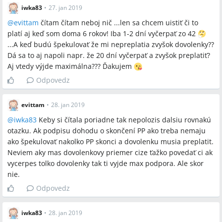
iwka83
•
27. jan 2019
@
evittam
čítam čítam neboj nič ...len sa chcem uistiť či to
platí aj keď som doma 6 rokov! Iba 1-2 dní vyčerpať zo 42
...A keď budú špekulovať že mi nepreplatia zvyšok dovolenky??
Dá sa to aj napoli napr. že 20 dní vyčerpať a zvyšok preplatiť?
Aj vtedy výjde maximálna??? Ďakujem
Odpovedz
evittam
•
28. jan 2019
@
iwka83
Keby si čítala poriadne tak nepolozis dalsiu rovnakú
otazku. Ak podpisu dohodu o skončení PP ako treba nemaju
ako špekulovať nakolko PP skonci a dovolenku musia preplatit.
Neviem aky mas dovolenkovy priemer cize ťažko povedať ci ak
vycerpes tolko dovolenky tak ti vyjde max podpora. Ale skor
nie.
Odpovedz
iwka83
•
28. jan 2019