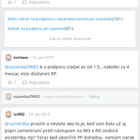
👍
1
Odpovedz
dovolenky, preplatenie dovolenky, PN (pracovná neschopnosť),
materská dovolenka (MD), rodičovská dovolenka (RD), podpora
v nezamestnanosti, 730 dní poistenia v posledných 4 rokoch,
Mám nárok na podporu v nezamestnanosti po materskej?
6
výpočet podpory z hrubej mzdy z posledných 2 rokov
Nárok na podporu pri výpovedi
8
Zobraz ďalšie diskusie
Miesta a osoby
žiadne
evittam
•
14. jan 2019
@
zuzanka29683
A o podporu ziadat az od 1.5., nakolko za 4
mesiac este dostanes RP.
👍
1
Odpovedz
zuzanka29683
•
Autor odpoveď zmazal
•
Zobraz
ivi002
•
16. jan 2019
@
rachel36a
prosím a neviete ako to je, keď som bola už aj
popri zamestnaní pred nástupom na MD a RD osobná
asistentka ztp? Teraz keď ukončím PP dohodou, nemám nárok