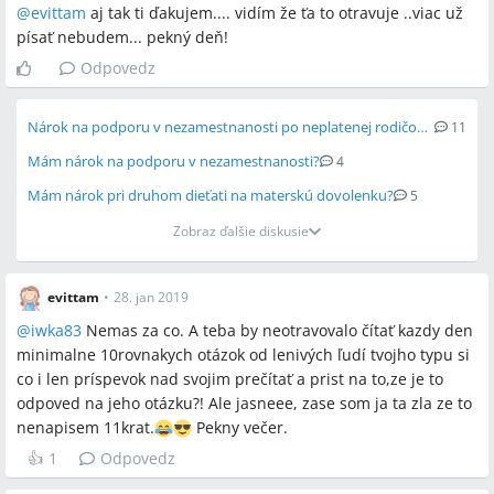
@
evittam
aj tak ti ďakujem.... vidím že ťa to otravuje ..viac už
písať nebudem... pekný deň!
Odpovedz
Nárok na podporu v nezamestnanosti po neplatenej rodičovskej
11
Mám nárok na podporu v nezamestnanosti?
4
Mám nárok pri druhom dieťati na materskú dovolenku?
5
Zobraz ďalšie diskusie
evittam
•
28. jan 2019
@
iwka83
Nemas za co. A teba by neotravovalo čítať kazdy den
minimalne 10rovnakych otázok od lenivých ľudí tvojho typu si
co i len príspevok nad svojim prečítať a prist na to,ze je to
odpoved na jeho otázku?! Ale jasneee, zase som ja ta zla ze to
nenapisem 11krat.
Pekny večer.
👍
1
Odpovedz