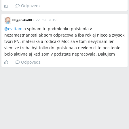
Odpovedz
00gabika00
•
22. máj 2019
@
evittam
a splnam tu podmienku poistenia v
nezamestnanosti ak som odpracovala iba rok aj nieco a zvysok
tvori PN, materská a rodicak? Moc sa v tom nevyznám,len
viem ze treba byt tolko dni poistena a neviem ci to poistenie
bolo aktivne aj ked som v podstate nepracovala. Dakujem
Odpovedz