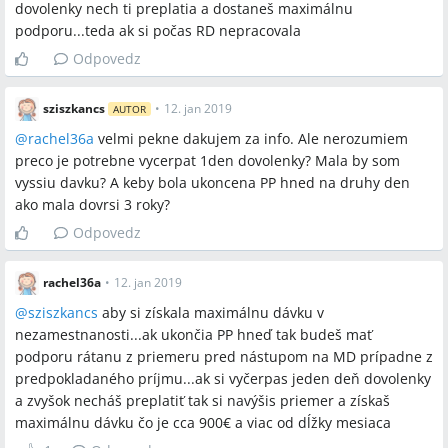
dovolenky nech ti preplatia a dostaneš maximálnu
A:
Odporúčané riešenie v diskusii bolo vyčerpať 1 deň
podporu...teda ak si počas RD nepracovala
dovolenky, po dohode so zamestnávateľom ukončiť pracovný
pomer dohodou a nechať si zvyšok dovolenky preplatiť; takto sa
Odpovedz
má zvýšiť priemerný vymeriavací základ pre výpočet podpory
(tvrdenie z diskusie, neoficiálne).
sziszkancs
•
12. jan 2019
AUTOR
Q:
Z akých období sa vypočítava výška podpory v
@
rachel36a
velmi pekne dakujem za info. Ale nerozumiem
nezamestnanosti?
preco je potrebne vycerpat 1den dovolenky? Mala by som
A:
Diskusia uvádza, že výška podpory sa rátala z hrubej mzdy, z
vyssiu davku? A keby bola ukoncena PP hned na druhy den
ktorej sa odvádzali odvody na poistenie v nezamestnanosti;
ako mala dovrsi 3 roky?
účastníčky uvádzali, že pri výpočte sa berú do úvahy príjmy z
Odpovedz
posledných 2 rokov pred žiadosťou (v diskusii niektoré
príspevky zdôrazňovali potrebu skontrolovať výplatné pásky).
rachel36a
•
12. jan 2019
Q:
Aké sú podmienky nároku na podporu v nezamestnanosti po
@
sziszkancs
aby si získala maximálnu dávku v
skončení pracovného pomeru?
nezamestnanosti...ak ukončia PP hneď tak budeš mať
A:
V diskusii bolo uvedené, že nárok závisí od splnenia
podporu rátanu z priemeru pred nástupom na MD prípadne z
podmienky 730 dní poistenia v nezamestnanosti za posledné 4
predpokladaného príjmu...ak si vyčerpas jeden deň dovolenky
roky; obdobia materskej, rodičovskej a PN sa počítajú do
a zvyšok necháš preplatiť tak si navýšis priemer a získaš
poistenia, ak pracovný pomer trvá.
maximálnu dávku čo je cca 900€ a viac od dĺžky mesiaca
Q:
Čo ak pracovná zmluva skončí počas rodičovskej dovolenky