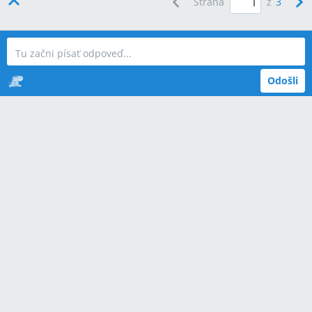
Strana
z
3
Odošli