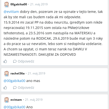
00gabika00
•
21. máj 2019
@
evittam
dobry den, pozeram ze sa vyznate v tejto teme, tak
ak by ste mali cas budem rada ak mi odpoviete.
15.9.2014 mi zacal PP na dobu neurcitu, (predtym som nikde
nepracovala) 19.11.2015 som ostala na PNke(rizikove
tehotenstvo), a 23.5.2016 som nastupila na MATERSKU a
následne potom na RODICAK, 29.6.2019 bude mat syn 3 roky
a do prace sa uz nevratim, lebo som si nedoplnila vzdelanie.
A chcem sa opytat, ci mam teraz narok na DAVKU V
NEZAMESTNANOSTI. DAKUJEM ZA ODPOVED
Odpovedz
rachel36a
•
21. máj 2019
@
00gabika00
ano mas
Odpovedz
evittam
•
21. máj 2019
@
00gabika00
Ano