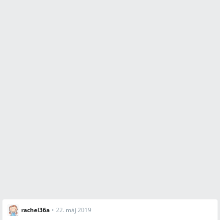
rachel36a
•
22. máj 2019