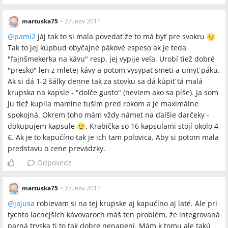
martuska75
•
27. nov 2011
@
pami2
jáj tak to si mala povedať že to má byť pre svokru
Tak to jej kúpbud obyčajné pákové espeso ak je teda
"fajnšmekerka na kávu" resp. jej vypije veľa. Urobí tiež dobré
"presko" len z mletej kávy a potom vysypať smeti a umyť páku.
Ak si dá 1-2 šálky denne tak za stovku sa dá kúpiť tá malá
krupska na kapsle - "dolče gusto" (neviem ako sa píše). Ja som
ju tiež kupila mamine tuším pred rokom a je maximálne
spokojná. Okrem toho mám vždy námet na ďalšie darčeky -
dokupujem kapsule
. Krabička so 16 kapsulami stojí okolo 4
€. Ak je to kapučíno tak je ich tam polovica. Aby si potom mala
predstavu o cene prevádzky.
Odpovedz
martuska75
•
27. nov 2011
@
jajusa
robievam si na tej krupske aj kapučíno aj laté. Ale pri
týchto lacnejších kávovaroch máš ten problém, že integrovaná
parná tryska ti to tak dobre nenapení. Mám k tomu ale takú