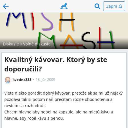
Zapni
Diskusie
Voľné diskusie
Kvalitný kávovar. Ktorý by ste
doporučili?
kvetina333
18. jún 2009
Viete niekto poradiť dobrý kávovar, pretože ak sa mi už nejaký
pozdáva tak si potom naň prečítam rôzne ohodnotenia a
neviem sa rozhodnúť.
Chcem hlavne aby nebol na kapsule, ale na mletú kávu a
hlavne, aby robil kávu s penou.