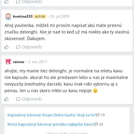
Odpovedz
kvetina333
•
20. júl 2009
AUTOR
Ahoj yvulienka, môžeš mi prosím napísať akú máte presnú
značku delonghi. Nie je nad to keď už má niekto ako ty vlastnú
skúsenosť. Ďakujem.
Odpovedz
rainee
•
2. nov 2011
ahojte, my mame tiez delonghi, je normalne na mletu kavu
nie kapsule. akurat ho ale predavam lebo u nas je maximalne
nevyuzity (nevhodny darcek). kavu inak robi vybornu aj s
penou, len u nas skoro nikto uz kavu nepije
Odpovedz
Kapsulový kávovar Krups Dolce Gusto: Stojí za to?
19
Ktorý kapsulový kávovar ponúka najlepšiu kávu?
26
Zobraz ďalšie diskusie