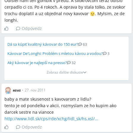
Odisiel nam ten gombik v predu. A svokrovcom teraz odislo
cerpadlo ci co. Po 4 rokoch. A oprava by stala tolko, ze svokor
trochu doplatil a uz objednal novy kavovar
. Mylsim, ze de
longhi.
Odpovedz
Dá sa kúpiť kvalitný kávovar do 150 eur?
63
Kávovar De'Longhi: Problém s mletou kávou a vodou?
3
Aký kávovar je najlepší na presso?
32
Zobraz ďalšie diskusie
azuz
•
27. nov 2011
baby a mate skusenost s kavovarom z lidlu?
tento je od pondelka v akcii, rozmyslam ze ho kupim ako
darcek sestre na vianoce
http://www.lidl.sk/cps/rde/xchg/lidl_sk/hs.xsl/...
Odpovedz