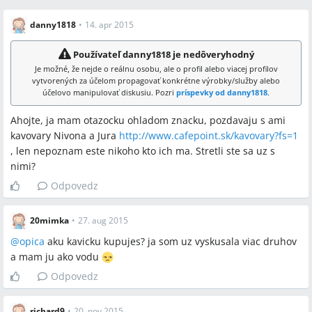
danny1818
•
14. apr 2015
Používateľ danny1818 je nedôveryhodný
Je možné, že nejde o reálnu osobu, ale o profil alebo viacej profilov
vytvorených za účelom propagovať konkrétne výrobky/služby alebo
účelovo manipulovať diskusiu. Pozri
príspevky od danny1818
.
Ahojte, ja mam otazocku ohladom znacku, pozdavaju s ami
kavovary Nivona a Jura
http://www.cafepoint.sk/kavovary?fs=1
, len nepoznam este nikoho kto ich ma. Stretli ste sa uz s
nimi?
Odpovedz
20mimka
•
27. aug 2015
@
opica
aku kavicku kupujes? ja som uz vyskusala viac druhov
a mam ju ako vodu
Odpovedz
richard9
•
20. nov 2015