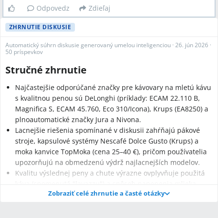
Odpovedz
Zdieľaj
ZHRNUTIE DISKUSIE
Automatický súhrn diskusie generovaný umelou inteligenciou
·
26. jún 2026
·
50 príspevkov
Stručné zhrnutie
Najčastejšie odporúčané značky pre kávovary na mletú kávu
s kvalitnou penou sú DeLonghi (príklady: ECAM 22.110 B,
Magnifica S, ECAM 45.760, Eco 310/Icona), Krups (EA8250) a
plnoautomatické značky Jura a Nivona.
Lacnejšie riešenia spomínané v diskusii zahŕňajú pákové
stroje, kapsulové systémy Nescafé Dolce Gusto (Krups) a
moka kanvice TopMoka (cena 25–40 €), pričom používatelia
upozorňujú na obmedzenú výdrž najlacnejších modelov.
Kvalitu výslednej peny a chute výrazne ovplyvňuje použitá
káva (spomenutá "lavazzu") a spôsob napenenia mlieka
Zobraziť celé zhrnutie a časté otázky
(parná tryska vs. plnoautomatické jedno-tlačidlové
nastavenia).