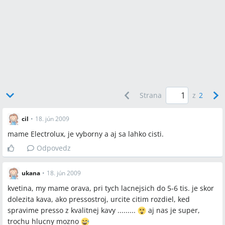
diskusii bola spomenutá krabička 16 kapsúl za ~4 € ako
orientačná cena.
Q:
Je značka Krups spoľahlivá?
A:
Názory sú rozdelené: niektorí používatelia chvália Krups
EA8250, iní uviedli opakované poruchy plnoautomatických
Krups po 4–6 rokoch, takže spoľahlivosť bola v diskusii sporná.
Q:
Dá sa z lacnejšieho stroja pripraviť kvalitné cappuccino
Strana
z
2
alebo latte?
A:
Áno, používatelia odporúčajú použiť externú nádobku na
cil
•
18. jún 2009
mlieko pripojenú k parnej tryske pri lacnejších strojoch;
mame Electrolux, je vyborny a aj sa lahko cisti.
zároveň upozorňujú, že integrovaná parná tryska u lacných
modelov často nedosahuje kvalitu profesionálnych strojov.
Odpovedz
ukana
•
18. jún 2009
Závery z diskusie
kvetina, my mame orava, pri tych lacnejsich do 5-6 tis. je skor
Zhoda
dolezita kava, ako pressostroj, urcite citim rozdiel, ked
spravime presso z kvalitnej kavy .........
aj nas je super,
DeLonghi je v diskusii opakovane odporúčaná ako dobrá
trochu hlucny mozno
voľba pre mletú kávu s kvalitnou penou.