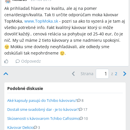
Ak prihliadaš hlavne na kvalitu, ale aj na pomer
cena/design/kvalita. Tak ti určite odporúčam moka kávovar
TopMoka,
www.TopMoka.sk
- pozri sa ako to vyzerá a je tam aj
všetko potrebné info. Fakt kvalitný kávovar ktorý si môže
dovoliť každý.. cenová relácia sa pohybuje od 25-40 eur, čo je
nič. My už máme 2 tieto kávovary a sme nadmieru spokojní.
Mokku sme dovtedy nevyhľadávali, ale odkedy sme
odskúšali tak nepohrdneme
.
Odpovedz
Strana
z
2
Podobné diskusie
Aké kapsuly pasujú do Tchibo kávovaru?
8
Dostali sme svadobný dar - je to kávovar?
17
Skúsenosti s kávovarom Tchibo Cafissimo
10
Kávovar Delicio
3