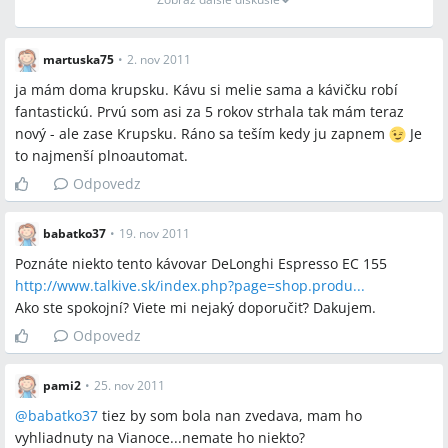
martuska75
•
2. nov 2011
ja mám doma krupsku. Kávu si melie sama a kávičku robí
fantastickú. Prvú som asi za 5 rokov strhala tak mám teraz
nový - ale zase Krupsku. Ráno sa teším kedy ju zapnem
Je
to najmenší plnoautomat.
Odpovedz
babatko37
•
19. nov 2011
Poznáte niekto tento kávovar DeLonghi Espresso EC 155
http://www.talkive.sk/index.php?page=shop.produ...
Ako ste spokojní? Viete mi nejaký doporučiť? Dakujem.
Odpovedz
pami2
•
25. nov 2011
@
babatko37
tiez by som bola nan zvedava, mam ho
vyhliadnuty na Vianoce...nemate ho niekto?