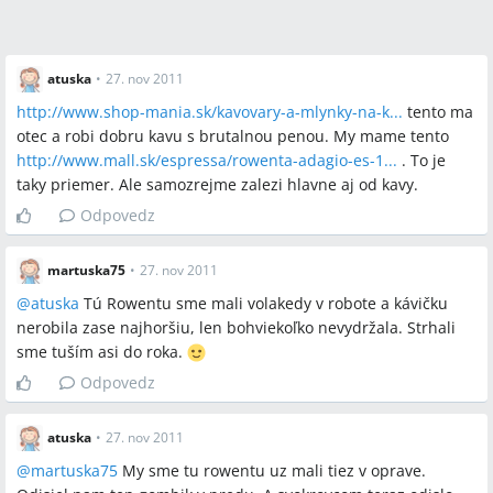
atuska
•
27. nov 2011
http://www.shop-mania.sk/kavovary-a-mlynky-na-k...
tento ma
otec a robi dobru kavu s brutalnou penou. My mame tento
http://www.mall.sk/espressa/rowenta-adagio-es-1...
. To je
taky priemer. Ale samozrejme zalezi hlavne aj od kavy.
Odpovedz
martuska75
•
27. nov 2011
@
atuska
Tú Rowentu sme mali volakedy v robote a kávičku
nerobila zase najhoršiu, len bohviekoľko nevydržala. Strhali
sme tuším asi do roka.
Odpovedz
atuska
•
27. nov 2011
@
martuska75
My sme tu rowentu uz mali tiez v oprave.