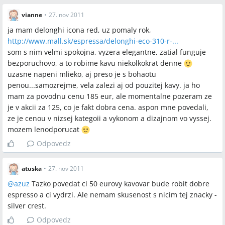
vianne
•
27. nov 2011
ja mam delonghi icona red, uz pomaly rok,
http://www.mall.sk/espressa/delonghi-eco-310-r-...
som s nim velmi spokojna, vyzera elegantne, zatial funguje
bezporuchovo, a to robime kavu niekolkokrat denne
uzasne napeni mlieko, aj preso je s bohaotu
penou...samozrejme, vela zalezi aj od pouzitej kavy. ja ho
mam za povodnu cenu 185 eur, ale momentalne pozeram ze
je v akcii za 125, co je fakt dobra cena. aspon mne povedali,
ze je cenou v nizsej kategoii a vykonom a dizajnom vo vyssej.
mozem lenodporucat
Odpovedz
atuska
•
27. nov 2011
@
azuz
Tazko povedat ci 50 eurovy kavovar bude robit dobre
espresso a ci vydrzi. Ale nemam skusenost s nicim tej znacky -
silver crest.
Odpovedz