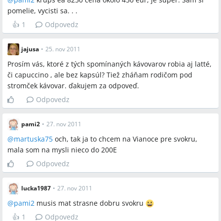
pomelie, vycisti sa. . .
👍
1
Odpovedz
jajusa
•
25. nov 2011
Prosím vás, ktoré z tých spomínaných kávovarov robia aj latté,
či capuccino , ale bez kapsúl? Tiež zháňam rodičom pod
stromček kávovar. ďakujem za odpoveď.
Odpovedz
pami2
•
27. nov 2011
@
martuska75
och, tak ja to chcem na Vianoce pre svokru,
mala som na mysli nieco do 200E
Odpovedz
lucka1987
•
27. nov 2011
@
pami2
musis mat strasne dobru svokru
👍
1
Odpovedz