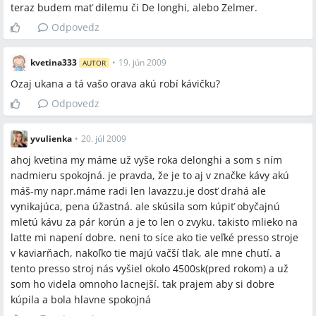
Dolce Gusto Piccolo, Rowenta Adagio ES-170, TopMoka (moka
teraz budem mať dilemu či De longhi, alebo Zelmer.
kanvica), pákový kávovar, plnoautomatický kávovar, kapsulový
Odpovedz
kávovar, parná tryska, externá nádoba na mlieko, integrovaný
mlynček, kapsule 16 ks ≈4 €, lavazzu
kvetina333
•
19. jún 2009
AUTOR
Ozaj ukana a tá vašo orava akú robí kávičku?
Miesta a osoby
Odpovedz
žiadne
yvulienka
•
20. júl 2009
ahoj kvetina my máme už vyše roka delonghi a som s ním
nadmieru spokojná. je pravda, že je to aj v značke kávy akú
máš-my napr.máme radi len lavazzu.je dosť drahá ale
vynikajúca, pena úžastná. ale skúsila som kúpiť obyčajnú
mletú kávu za pár korún a je to len o zvyku. takisto mlieko na
latte mi napení dobre. neni to síce ako tie veľké presso stroje
v kaviarňach, nakoľko tie majú vačší tlak, ale mne chutí. a
tento presso stroj nás vyšiel okolo 4500sk(pred rokom) a už
som ho videla omnoho lacnejší. tak prajem aby si dobre
kúpila a bola hlavne spokojná