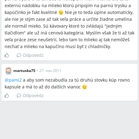
externú nádobku na mlieko ktorú pripojím na parnú trysku a
kapúčínko je fakt kvalitné
Nie je to teda úplne automaticky,
ale nie je stým zase až tak veľa práce a určite žiadne umelina
ale normál mieko. Sú kávovary ktoré to zvládajú "jedným
tlačidlom" ale už iná cenová kategória. Myslím však že ti až tak
veľa práce zese neušetrií, lebo tam to mlieko aj tak nemôžeš
nechať a mlieko na kapučíno musí byť z chladničky.
Odpovedz
martuska75
•
27. nov 2011
@
pami2
a aby som nezabudla za tú druhú stovku kúp rovno
kapsule a má to až do dalších vianoc
Odpovedz