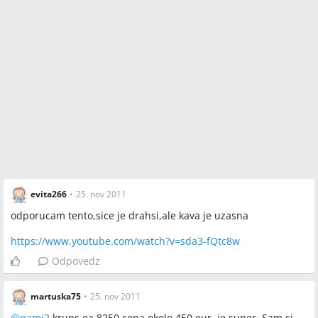
evita266
•
25. nov 2011
odporucam tento,sice je drahsi,ale kava je uzasna
https://www.youtube.com/watch?v=sda3-fQtc8w
Odpovedz
martuska75
•
25. nov 2011
@
pami2
krups ea 8250 cena okolo 450 eur, je super. Sam si