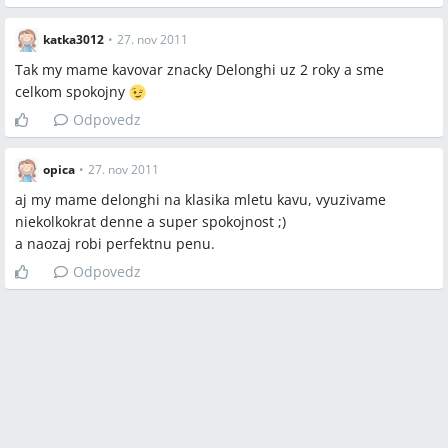
katka3012
•
27. nov 2011
Tak my mame kavovar znacky Delonghi uz 2 roky a sme
celkom spokojny
Odpovedz
opica
•
27. nov 2011
aj my mame delonghi na klasika mletu kavu, vyuzivame
niekolkokrat denne a super spokojnost ;)
a naozaj robi perfektnu penu.
Odpovedz