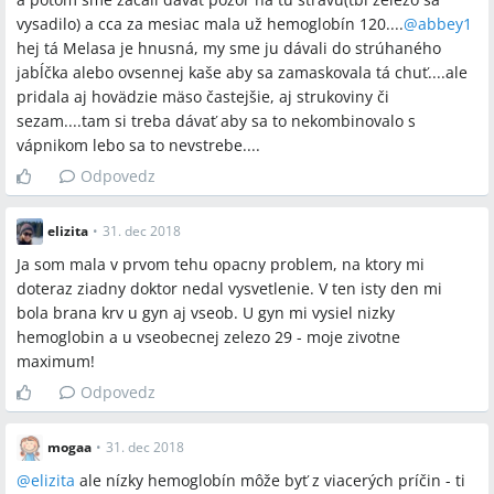
vysadilo) a cca za mesiac mala už hemoglobín 120....
@
abbey1
hej tá Melasa je hnusná, my sme ju dávali do strúhaného
jabĺčka alebo ovsennej kaše aby sa zamaskovala tá chuť....ale
pridala aj hovädzie mäso častejšie, aj strukoviny či
sezam....tam si treba dávať aby sa to nekombinovalo s
vápnikom lebo sa to nevstrebe....
Odpovedz
elizita
•
31. dec 2018
Ja som mala v prvom tehu opacny problem, na ktory mi
doteraz ziadny doktor nedal vysvetlenie. V ten isty den mi
bola brana krv u gyn aj vseob. U gyn mi vysiel nizky
hemoglobin a u vseobecnej zelezo 29 - moje zivotne
maximum!
Odpovedz
mogaa
•
31. dec 2018
@
elizita
ale nízky hemoglobín môže byť z viacerých príčin - ti