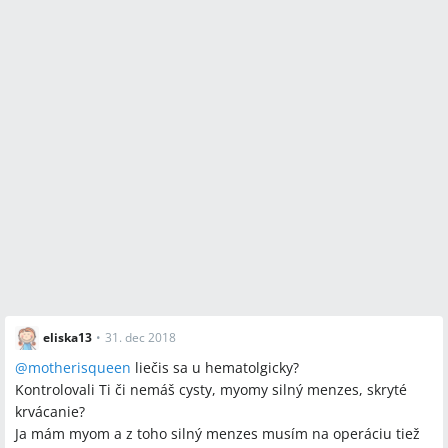
eliska13
•
31. dec 2018
@
motherisqueen
liečis sa u hematolgicky?
Kontrolovali Ti či nemáš cysty, myomy silný menzes, skryté
krvácanie?
Ja mám myom a z toho silný menzes musím na operáciu tiež