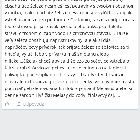
obsahujúce železo nesmieš jesť potraviny s vysokým obsahom
vápnika, inak sa prijaté železo nevstrebe ale vylúči....Naopak
vstrebávanie železa podporuje C vitamín, takže sa odporúča s
touto stravou prijať kúsok ovocia alebo pokvapkať takúto
stravu citrónom či zapiť vodou s citrónovou šťavou.... Takže
veľa železa obsahujú napr.strukoviny, ale ak si dáš
napr.šošovicový prívarok, tak prijaté železo zo šošovice sa ti
hneď aj vylúči lebo v prívarku máš smotanu alebo
mlieko....čiže ak chceš aby sa ti železo zo šošovice vstrebalo
tak si urob šošovicovú polievku so zeleninou a na tanier si
pokvapkaj pár kvapkami citr.šťavy....1xza týždeň hovädzie
mäso alebo hovädzia polievka, čučoriedky, veľa byliniek, často
používať petržlenovú vňaťku dobré je sladiť Melasou alebo si
denne zarobiť 1lyžičku Melasy do vody, žihlavový čaj.....
Odpovedz