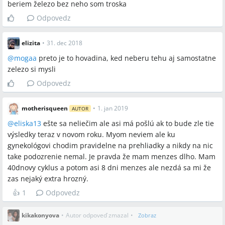
beriem železo bez neho som troska
Odpovedz
elizita
•
31. dec 2018
@
mogaa
preto je to hovadina, ked neberu tehu aj samostatne
zelezo si mysli
Odpovedz
motherisqueen
•
1. jan 2019
AUTOR
@
eliska13
ešte sa neliečim ale asi má pošlú ak to bude zle tie
výsledky teraz v novom roku. Myom neviem ale ku
gynekológovi chodim pravidelne na prehliadky a nikdy na nic
take podozrenie nemal. Je pravda že mam menzes dlho. Mam
40dnovy cyklus a potom asi 8 dni menzes ale nezdá sa mi že
zas nejaký extra hrozný.
👍
1
Odpovedz
kikakonyova
•
Autor odpoveď zmazal
•
Zobraz