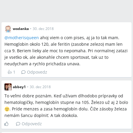
wodanka
•
30. dec 2018
@
motherisqueen
ahoj viem o com pises, aj ja to tak mam.
Hemoglobin okolo 120, ale feritin (zasobne zelezo) mam len
cca 9. Beriem lieky ale moc to nepomaha. Pri normalnej zatazi
je vsetko ok, ale akonahle chcem sportovat, tak uz to
neudycham a rychlo prichadza unava.
👍
1
Odpovedz
abbey1
•
30. dec 2018
To veľmi dobre poznám. Keď užívam dlhodobo prípravky od
hematologičky, hemoglobín stupne na 105. Železo už aj 2 bolo
. Príde menzes a zasa hemoglobín dolu. Čiže zásoby železa
nemám šancu doplniť. A tak dookola.
Odpovedz