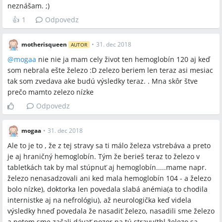
neznášam. ;)
👍
1
Odpovedz
motherisqueen
•
31. dec 2018
AUTOR
@
mogaa
nie nie ja mam cely život ten hemoglobín 120 aj keď
som nebrala ešte železo :D zelezo beriem len teraz asi mesiac
tak som zvedava ake budú výsledky teraz. . Mna skôr štve
prečo mamto zelezo nízke
Odpovedz
mogaa
•
31. dec 2018
Ale to je to , že z tej stravy sa ti málo železa vstrebáva a preto
je aj hraničný hemoglobín. Tým že berieš teraz to železo v
tabletkách tak by mal stúpnuť aj hemoglobín.....mame napr.
železo nenasadzovali ani ked mala hemoglobín 104 - a železo
bolo nízke), doktorka len povedala slabá anémia(a to chodila
internistke aj na nefrológiu), až neurologička keď videla
výsledky hneď povedala že nasadiť železo, nasadili sme železo
a potom sme začali dávať pozor na tú stravu(tbl železo sa