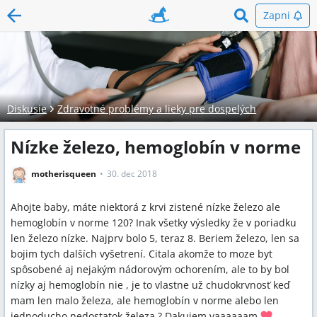
Zapni
Diskusie
Zdravotné problémy a lieky pre dospelých
Nízke železo, hemoglobín v norme
motherisqueen
30. dec 2018
Ahojte baby, máte niektorá z krvi zistené nízke železo ale
hemoglobín v norme 120? Inak všetky výsledky že v poriadku
len železo nízke. Najprv bolo 5, teraz 8. Beriem železo, len sa
bojim tych dalších vyšetrení. Citala akomže to moze byt
spôsobené aj nejakým nádorovým ochorením, ale to by bol
nízky aj hemoglobín nie , je to vlastne už chudokrvnosť keď
mam len malo železa, ale hemoglobín v norme alebo len
jednoducho nedostatok železa ? Dakujem vaaaaaam