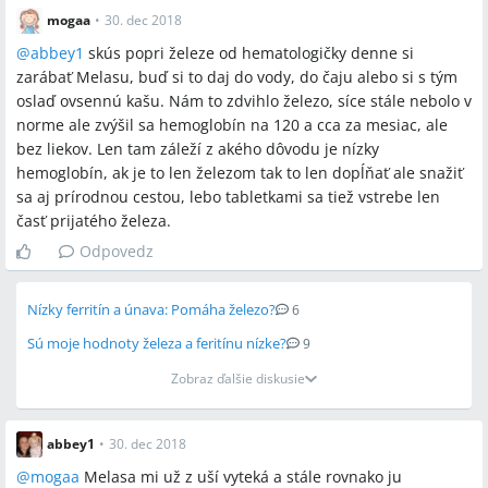
mogaa
•
30. dec 2018
@
abbey1
skús popri železe od hematologičky denne si
zarábať Melasu, buď si to daj do vody, do čaju alebo si s tým
oslaď ovsennú kašu. Nám to zdvihlo železo, síce stále nebolo v
norme ale zvýšil sa hemoglobín na 120 a cca za mesiac, ale
bez liekov. Len tam záleží z akého dôvodu je nízky
hemoglobín, ak je to len železom tak to len dopĺňať ale snažiť
sa aj prírodnou cestou, lebo tabletkami sa tiež vstrebe len
časť prijatého železa.
Odpovedz
Nízky ferritín a únava: Pomáha železo?
6
Sú moje hodnoty železa a feritínu nízke?
9
Zobraz ďalšie diskusie
abbey1
•
30. dec 2018
@
mogaa
Melasa mi už z uší vyteká a stále rovnako ju