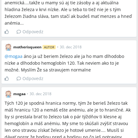
anemická....takže u mamy sú aj tie zásoby a aj aktuálna
hladina železa v krvi nízke. Ale u teba to tiež nie je s tým
železom žiadna sláva, tam stačí ak budeš mať menzes a hneď
anémia...
Odpovedz
motherisqueen
•
30. dec 2018
AUTOR
@
mogaa
áno ja už beriem železo ale ja ho mam dlhodobo
nízke a dlhodobo hemoglobín 120. Tak neviem ako to je
možné. Myslím Že sa stravujem normalne
Odpovedz
mogaa
•
30. dec 2018
Tých 120 je spodná hranica normy, tým že berieš železo tak
máš hranicu 120 a nemáš ešte anémiu, ale je to hraničné. Ak
by si prestala brať to železo tak o pár týždňov ti klesne aj
hemoglobín a máš anémiu. My sme to skúšali zvýšiť stravou
len ono stravou získať železo je hotové umenie.... Musíš si
dávať pozor že hodinu pred a hodinu po čo ješ potraviny