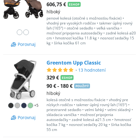
606,75 €
ESHOP
hlboký
penové kolesá (otočné s možnosťou fixácie)
•
vhodný pre vysokých rodičov
•
takmer úplný rovný
ľah (165°)
•
otočné sedadlo
•
veľká vanička
•
možnosť pripojenia autosedačky
•
zadné kolesá ⌀20
cm
•
hmotnosť kočíka 11.8 kg
•
nosnosť sedačky 15
kg
•
šírka kočíka 61 cm
Porovnaj
Greentom Upp Classic
•
13
hodnotení
329 €
ESHOP
90 €
-
180 €
POUŽITÝ
hlboký
kolesá otočné s možnosťou fixácie
•
vhodný pre
nízkych rodičov
•
takmer úplný rovný ľah (165°)
•
+
5
priestranné sedadlo
•
velmi ľahký
•
velmi skladný
•
skladacia vanička
•
možnosť pripojenia
Porovnaj
autosedačky
•
zadné kolesá ⌀21.5 cm
•
hmotnosť
kočíka 7 kg
•
nosnosť sedačky 20 kg
•
šírka kočíka
55 cm