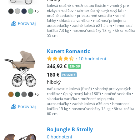
kolesá otočné s možnosťou fixácie
•
vhodný pre
nízkych rodičov
•
takmer úplný korýtkový ľah
•
+
5
otočné sedadlo
•
priestranné sedadlo
•
velmi
ľahký
•
skladacia vanička
•
možnosť pripojenia
Porovnaj
autosedačky
•
zadné kolesá ⌀21.5 cm
•
hmotnosť
kočíka 7.3 kg
•
nosnosť sedačky 18 kg
•
šírka kočíka
55 cm
Kunert Romantic
•
10
hodnotení
346,92 €
ESHOP
180 €
POUŽITÝ
hlboký
nafukovacie kolesá (fixné)
•
vhodný pre vysokých
rodičov
•
úplný rovný ľah (180°)
•
otočné sedadlo
•
+
6
skladacia vanička
•
možnosť pripojenia
autosedačky
•
zadné kolesá ⌀36 cm
•
hmotnosť
Porovnaj
kočíka 15 kg
•
nosnosť sedačky 15 kg
•
šírka kočíka
60 cm
Bo Jungle B-Strolly
0
hodnotení