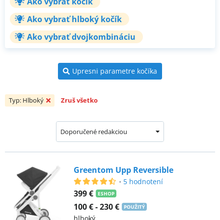
Ako vybrať kočík
Ako vybrať hlboký kočík
Ako vybrať dvojkombináciu
Upresni parametre kočíka
Typ: Hlboký
Zruš všetko
Doporučené redakciou
Greentom Upp Reversible
•
5
hodnotení
399 €
ESHOP
100 €
-
230 €
POUŽITÝ
hlboký