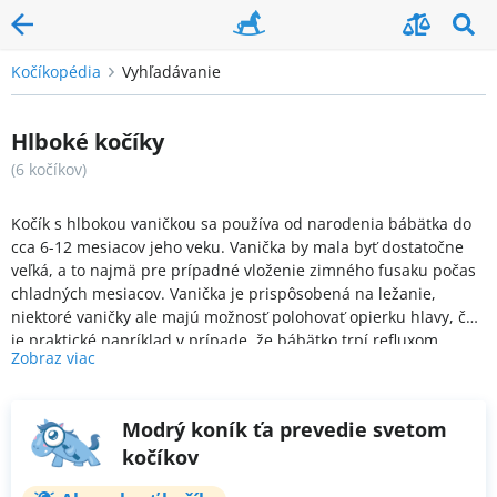
Kočíkopédia
Vyhľadávanie
Hlboké kočíky
(
6 kočíkov
)
Kočík s hlbokou vaničkou sa používa od narodenia bábätka do
cca 6-12 mesiacov jeho veku. Vanička by mala byť dostatočne
veľká, a to najmä pre prípadné vloženie zimného fusaku počas
chladných mesiacov. Vanička je prispôsobená na ležanie,
niektoré vaničky ale majú možnosť polohovať opierku hlavy, čo
je praktické napríklad v prípade, že bábätko trpí refluxom.
Zobraz viac
Komfort ďalej zaisťuje predlžovacia strieška na ochranu pred
slnkom a vetrom, odvetrávacie okienka atď. Pri skladaní je vždy
nutné hlbokú vaničku z podvozku zložiť.
Modrý koník ťa prevedie svetom
kočíkov