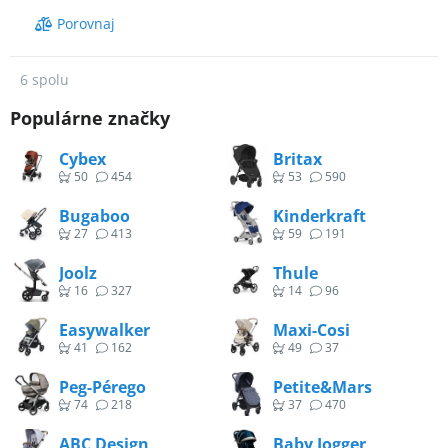
Porovnaj
6 spolu
Populárne značky
Cybex
Britax
50
454
53
590
Bugaboo
Kinderkraft
27
413
59
191
Joolz
Thule
16
327
14
96
Easywalker
Maxi-Cosi
41
162
49
37
Peg-Pérego
Petite&Mars
74
218
37
470
ABC Design
Baby Jogger