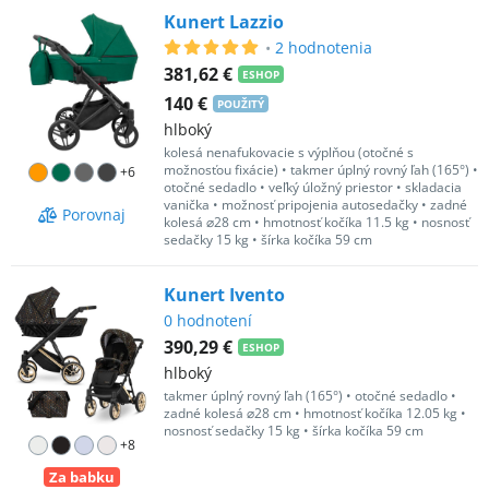
Kunert Lazzio
•
2
hodnotenia
381,62 €
ESHOP
140 €
POUŽITÝ
hlboký
kolesá nenafukovacie s výplňou (otočné s
možnosťou fixácie)
•
takmer úplný rovný ľah (165°)
•
+
6
otočné sedadlo
•
veľký úložný priestor
•
skladacia
vanička
•
možnosť pripojenia autosedačky
•
zadné
Porovnaj
kolesá ⌀28 cm
•
hmotnosť kočíka 11.5 kg
•
nosnosť
sedačky 15 kg
•
šírka kočíka 59 cm
Kunert Ivento
0
hodnotení
390,29 €
ESHOP
hlboký
takmer úplný rovný ľah (165°)
•
otočné sedadlo
•
zadné kolesá ⌀28 cm
•
hmotnosť kočíka 12.05 kg
•
nosnosť sedačky 15 kg
•
šírka kočíka 59 cm
+
8
Za babku