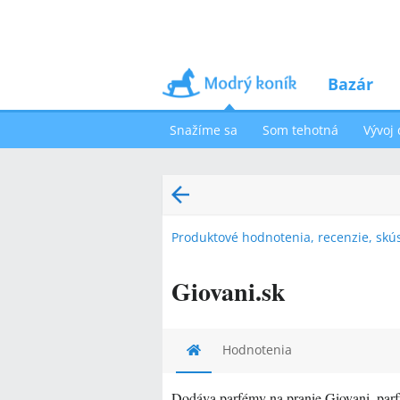
Bazár
Snažíme sa
Som tehotná
Vývoj 
Produktové hodnotenia, recenzie, skú
Giovani.sk
Hodnotenia
Dodáva parfémy na pranie Giovani, par