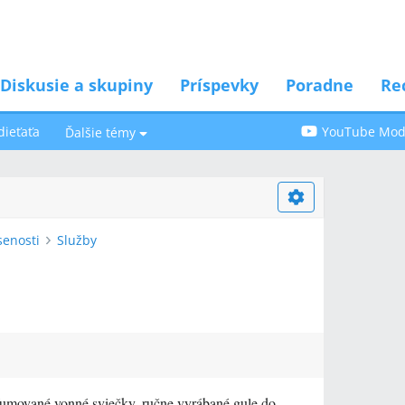
Diskusie a skupiny
Príspevky
Poradne
Re
dieťaťa
YouTube Modr
Ďalšie témy
senosti
Služby
fumované vonné sviečky, ručne vyrábané gule do