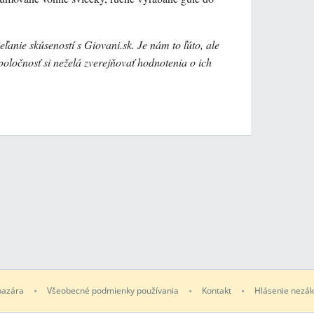
eľanie skúseností s Giovani.sk. Je nám to ľúto, ale
oločnosť si neželá zverejňovať hodnotenia o ich
bazára
Všeobecné podmienky používania
Kontakt
Hlásenie nezá