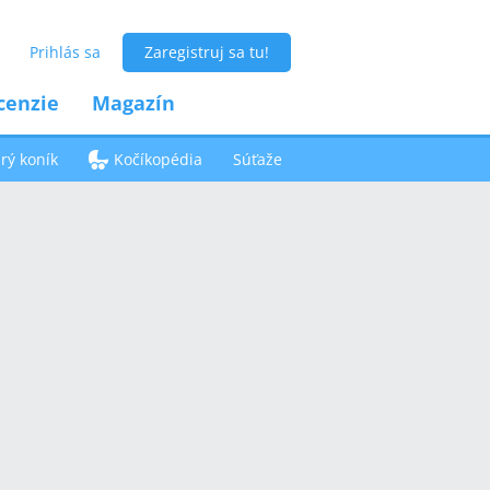
Prihlás sa
Zaregistruj sa tu!
cenzie
Magazín
ý koník
Kočíkopédia
Súťaže