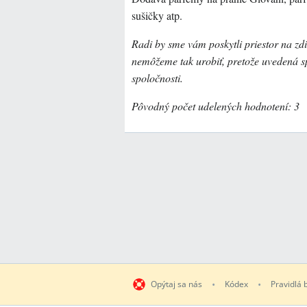
sušičky atp.
Radi by sme vám poskytli priestor na zdi
nemôžeme tak urobiť, pretože uvedená sp
spoločnosti.
Pôvodný počet udelených hodnotení: 3
Opýtaj sa nás
Kódex
Pravidlá 