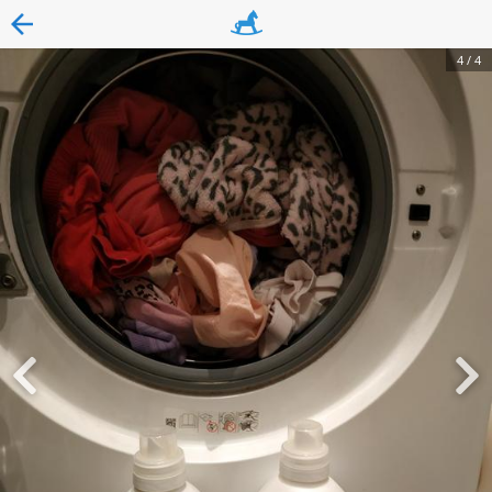
4
/
4