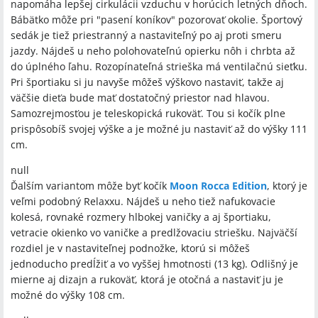
napomáha lepšej cirkulácii vzduchu v horúcich letných dňoch.
Bábätko môže pri "pasení koníkov" pozorovať okolie. Športový
sedák je tiež priestranný a nastaviteľný po aj proti smeru
jazdy. Nájdeš u neho polohovateľnú opierku nôh i chrbta až
do úplného ľahu. Rozopínateľná strieška má ventilačnú sieťku.
Pri športiaku si ju navyše môžeš výškovo nastaviť, takže aj
väčšie dieťa bude mať dostatočný priestor nad hlavou.
Samozrejmosťou je teleskopická rukoväť. Tou si kočík plne
prispôsobíš svojej výške a je možné ju nastaviť až do výšky 111
cm.
null
Ďalším variantom môže byť kočík
Moon Rocca Edition
, ktorý je
veľmi podobný Relaxxu. Nájdeš u neho tiež nafukovacie
kolesá, rovnaké rozmery hlbokej vaničky a aj športiaku,
vetracie okienko vo vaničke a predlžovaciu striešku. Najväčší
rozdiel je v nastaviteľnej podnožke, ktorú si môžeš
jednoducho predĺžiť a vo vyššej hmotnosti (13 kg). Odlišný je
mierne aj dizajn a rukoväť, ktorá je otočná a nastaviť ju je
možné do výšky 108 cm.