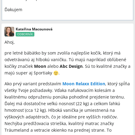
Ďakujem
Kateřina Macounová
ODBORNÍK
Ahoj,
pre letné bábätko by som zvolila najlepšie kočík, ktorý má
odvetrávanú aj hlbokú vaničku. Tú majú napríklad obľúbené
kočíky značiek
Moon
alebo
Abc Design
. Sú to kvalitné značky a
majú super aj športiaky
.
Ako prvý variant predstavím
Moon Relaxx Edition
, ktorý spĺňa
všetky Tvoje požiadavky. Vďaka nafukovacím kolesám a
kvalitnému odpruženiu ponúka pohodlné prejdenie terénu.
Ďalej má dostatočne veľkú nosnosť (22 kg) a celkom ľahkú
hmotnosť (cca 12 kg). Hlboká vanička je umiestnená na
výškových adaptéroch, čo je ideálne pre vyšších rodičov.
Nechýba predlžovacia strieška, kvalitný matrac značky
Träumeland a vetracie okienko na prednej strane. To