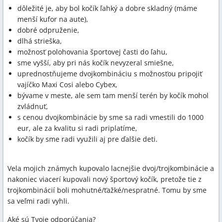
dôležité je, aby bol kočík ľahký a dobre skladný (máme
menší kufor na aute),
dobré odpruženie,
dlhá strieška,
možnosť polohovania športovej časti do ľahu,
sme vyšší, aby pri nás kočík nevyzeral smiešne,
uprednostňujeme dvojkombináciu s možnosťou pripojiť
vajíčko Maxi Cosi alebo Cybex,
bývame v meste, ale sem tam menší terén by kočík mohol
zvládnuť,
s cenou dvojkombinácie by sme sa radi vmestili do 1000
eur, ale za kvalitu si radi priplatíme,
kočík by sme radi využili aj pre ďalšie deti.
Vela mojich známych kupovalo lacnejšie dvoj/trojkombinácie a
nakoniec viacerí kupovali nový športový kočík, pretože tie z
trojkombinácií boli mohutné/ťažké/nespratné. Tomu by sme
sa veľmi radi vyhli.
Aké sú Tvoje odporúčania?