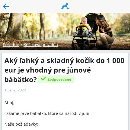
Poradne
Kočíková poradňa
Aký ľahký a skladný kočík do 1 000
eur je vhodný pre júnové
bábätko?
Zodpovedané
16. mar 2022
Ahoj,
čakáme prvé bábätko, ktoré sa narodí v júni.
Naše požiadavky: