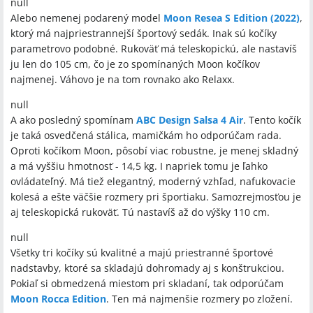
null
Alebo nemenej podarený model
Moon Resea S Edition (2022)
,
ktorý má najpriestrannejší športový sedák. Inak sú kočíky
parametrovo podobné. Rukoväť má teleskopickú, ale nastavíš
ju len do 105 cm, čo je zo spomínaných Moon kočíkov
najmenej. Váhovo je na tom rovnako ako Relaxx.
null
A ako posledný spomínam
ABC Design Salsa 4 Air
. Tento kočík
je taká osvedčená stálica, mamičkám ho odporúčam rada.
Oproti kočíkom Moon, pôsobí viac robustne, je menej skladný
a má vyššiu hmotnosť - 14,5 kg. I napriek tomu je ľahko
ovládateľný. Má tiež elegantný, moderný vzhľad, nafukovacie
kolesá a ešte väčšie rozmery pri športiaku. Samozrejmosťou je
aj teleskopická rukoväť. Tú nastavíš až do výšky 110 cm.
null
Všetky tri kočíky sú kvalitné a majú priestranné športové
nadstavby, ktoré sa skladajú dohromady aj s konštrukciou.
Pokiaľ si obmedzená miestom pri skladaní, tak odporúčam
Moon Rocca Edition
. Ten má najmenšie rozmery po zložení.