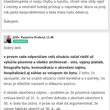
(Uvedomujeme si svoju chybu a naivitu, chceli sme vždy vyjsť
v ústrety a nestratiť ľudský prístup u nájomkyne, ktorá sa prvý
rok javila bezproblémová a teda mala našu dôveru).
Ďakujem.
JUDr. Katarína Drobná, LL.M.
ODBORNÍK
Dobrý deň,
v prvom rade odporúčam celú situáciu začať riešiť už
výlučne písomne a všetko archivovať – sms, výpisy platieb,
fotografie bytu, komunikáciu o ukončení nájmu,
hospitalizácii aj súhlas so vstupom do bytu.
Z toho, čo
opisujete, ste sa snažili situáciu riešiť korektne a v ústrety, no
teraz je dôležité nastaviť si dôkaznú pozíciu.
K otázke ukončenia nájmu – problém je, že písomná nájomná
zmluva končí až 31. 5., pričom dohoda o skoršom ukončení k
30. 4. bola iba ústna. V praxi sa však dá argumentovať, že
nájom fakticky skončil už 30. 4., ak: