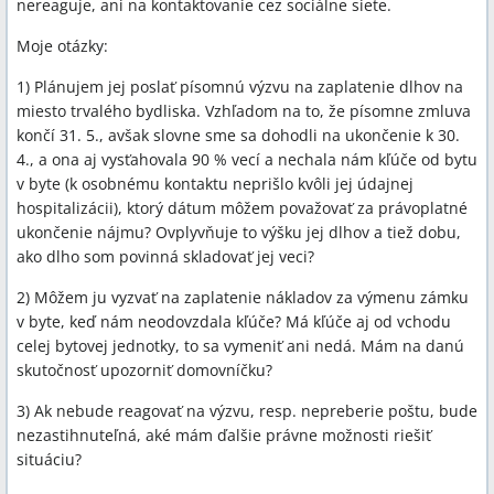
nereaguje, ani na kontaktovanie cez sociálne siete.
Moje otázky:
1) Plánujem jej poslať písomnú výzvu na zaplatenie dlhov na
miesto trvalého bydliska. Vzhľadom na to, že písomne zmluva
končí 31. 5., avšak slovne sme sa dohodli na ukončenie k 30.
4., a ona aj vysťahovala 90 % vecí a nechala nám kľúče od bytu
v byte (k osobnému kontaktu neprišlo kvôli jej údajnej
hospitalizácii), ktorý dátum môžem považovať za právoplatné
ukončenie nájmu? Ovplyvňuje to výšku jej dlhov a tiež dobu,
ako dlho som povinná skladovať jej veci?
2) Môžem ju vyzvať na zaplatenie nákladov za výmenu zámku
v byte, keď nám neodovzdala kľúče? Má kľúče aj od vchodu
celej bytovej jednotky, to sa vymeniť ani nedá. Mám na danú
skutočnosť upozorniť domovníčku?
3) Ak nebude reagovať na výzvu, resp. nepreberie poštu, bude
nezastihnuteľná, aké mám ďalšie právne možnosti riešiť
situáciu?