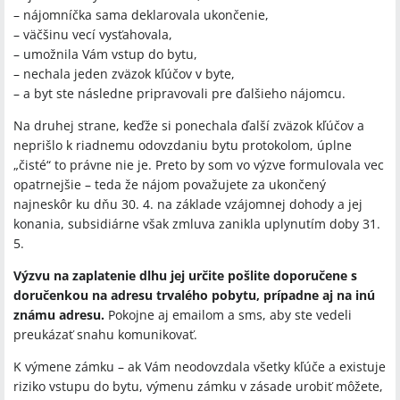
– nájomníčka sama deklarovala ukončenie,
– väčšinu vecí vysťahovala,
– umožnila Vám vstup do bytu,
– nechala jeden zväzok kľúčov v byte,
– a byt ste následne pripravovali pre ďalšieho nájomcu.
Na druhej strane, keďže si ponechala ďalší zväzok kľúčov a
neprišlo k riadnemu odovzdaniu bytu protokolom, úplne
„čisté“ to právne nie je. Preto by som vo výzve formulovala vec
opatrnejšie – teda že nájom považujete za ukončený
najneskôr ku dňu 30. 4. na základe vzájomnej dohody a jej
konania, subsidiárne však zmluva zanikla uplynutím doby 31.
5.
Výzvu na zaplatenie dlhu jej určite pošlite doporučene s
doručenkou na adresu trvalého pobytu, prípadne aj na inú
známu adresu.
Pokojne aj emailom a sms, aby ste vedeli
preukázať snahu komunikovať.
K výmene zámku – ak Vám neodovzdala všetky kľúče a existuje
riziko vstupu do bytu, výmenu zámku v zásade urobiť môžete,