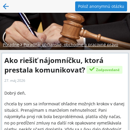
Polož anonymnú otázku
Poradne
Poradňa: občianske, obchodné a pracovné právo
Ako riešiť nájomníčku, ktorá
prestala komunikovať?
Zodpovedané
27. máj 2026
Dobrý deň,
chcela by som sa informovať ohľadne možných krokov v danej
situácii. Prenajímam s manželom nehnuteľnosť. Pani
nájomkyňa prvý rok bola bezproblémová, platila vždy načas,
no po predĺžení zmluvy na ďalší rok opakovane vymeškávala
platby, neskôr sčasti doplatila. Vždy sa s ňou dalo dohodnúť