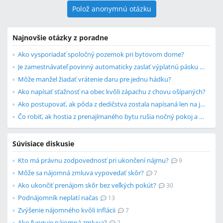
Polož anonymnú otázku
Najnovšie otázky z poradne
Ako vysporiadať spoločný pozemok pri bytovom dome?
Je zamestnávateľ povinný automaticky zaslať výplatnú pásku a zápočtový list?
Môže manžel žiadať vrátenie daru pre jednu hádku?
Ako napísať sťažnosť na obec kvôli zápachu z chovu ošípaných?
Ako postupovať, ak pôda z dedičstva zostala napísaná len na jedného súrodenca?
Čo robiť, ak hostia z prenajímaného bytu rušia nočný pokoj a robia neporiadok?
Súvisiace diskusie
Kto má právnu zodpovednosť pri ukončení nájmu?
9
Môže sa nájomná zmluva vypovedať skôr?
7
Ako ukončiť prenájom skôr bez veľkých pokút?
30
Podnájomník neplatí načas
13
Zvýšenie nájomného kvôli inflácii
7
Ako funguje nájomná zmluva?
2