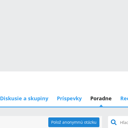
Diskusie a skupiny
Príspevky
Poradne
Re
Polož anonymnú otázku