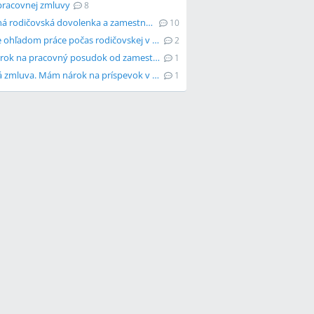
racovnej zmluvy
8
Predĺžená rodičovská dovolenka a zamestnávateľ ruší firmu
10
Poradíte ohľadom práce počas rodičovskej v dvoch firmách?
2
Mám nárok na pracovný posudok od zamestnávateľa?
1
Licenčná zmluva. Mám nárok na príspevok v tehotenstve?
1