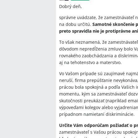
Dobrý deň,
správne uvádzate, že zamestnávateľ n
na dobu určitú.
Samotné skončenie 
preto spravidla nie je protiprávne a
To však neznamená, že zamestnávateľ
dôvodom nepredĺženia zmluvy bolo Vaš
rovnakého zaobchádzania a diskriminá
aj na tehotenstvo a materstvo.
Vo Vašom prípade sú zaujímavé najmä o
neruší, firma prepúšťanie nevykonáva
prácou bola spokojná a podľa Vašich i
momentu, kým sa zamestnávateľ dozvede
skutočnosti preukázať (napríklad ema
výpoveďami kolegov alebo vyjadreniam
prípadnom namietaní diskriminácie.
Určite Vám odporúčam požiadať o pr
zamestnávateľ s Vašou prácou spokojn