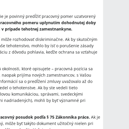
ie je povinný predĺžiť pracovný pomer uzatvorený
pracovného pomeru uplynutím dohodnutej doby
ni v prípade tehotnej zamestnankyne.
 môže rozhodovať diskriminačne. Ak by skutočným
e tehotenstvo, mohlo by ísť o porušenie zásady
ciu z dôvodu pohlavia, keďže ochrana sa vzťahuje
kolnosti, ktoré opisujete – pracovná pozícia sa
, naopak prijíma nových zamestnancov, s Vašou
nformácií sa o predĺžení zmluvy uvažovalo až do
l o tehotenstve. Ak by ste vedeli tieto
ilovou komunikáciou, správami, svedeckými
i nadriadených), mohli by byť významné pri
acovný posudok podľa § 75 Zákonníka práce.
Ak je
ý, môže byť takýto dokument užitočný nielen pri