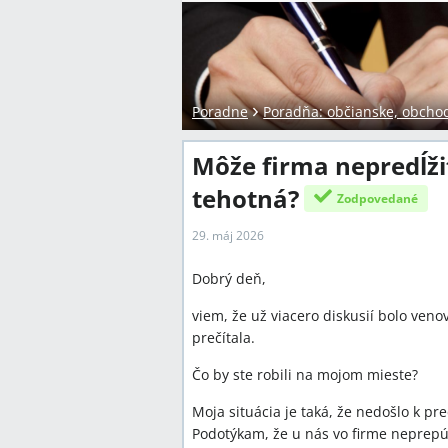
Poradne
Poradňa: občianske, obcho
Môže firma nepredĺži
tehotná?
Zodpovedané
29. máj 2026
Dobrý deň,
viem, že už viacero diskusií bolo veno
prečítala.
Čo by ste robili na mojom mieste?
Moja situácia je taká, že nedošlo k p
Podotýkam, že u nás vo firme neprepúš