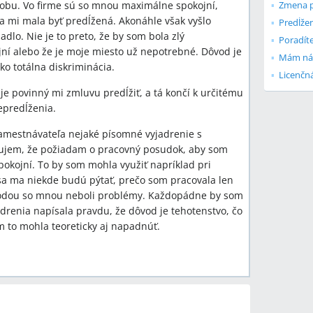
Zmena p
osobu. Vo firme sú so mnou maximálne spokojní,
 mi mala byť predĺžená. Akonáhle však vyšlo
dlo. Nie je to preto, že by som bola zlý
í alebo že je moje miesto už nepotrebné. Dôvod je
ko totálna diskriminácia.
e povinný mi zmluvu predĺžiť, a tá končí k určitému
epredĺženia.
amestnávateľa nejaké písomné vyjadrenie s
ujem, že požiadam o pracovný posudok, aby som
okojní. To by som mohla využiť napríklad pri
a ma niekde budú pýtať, prečo som pracovala len
hodou so mnou neboli problémy. Každopádne by som
adrenia napísala pravdu, že dôvod je tehotenstvo, čo
m to mohla teoreticky aj napadnúť.