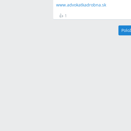
www.advokatkadrobna.sk
👍
1
Polo