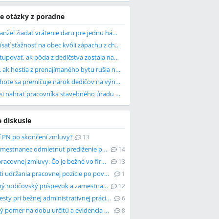
e otázky z poradne
Môže manžel žiadať vrátenie daru pre jednu hádku?
Ako napísať sťažnosť na obec kvôli zápachu z chovu ošípaných?
Ako postupovať, ak pôda z dedičstva zostala napísaná len na jedného súrodenca?
Čo robiť, ak hostia z prenajímaného bytu rušia nočný pokoj a robia neporiadok?
V akej lehote sa premlčuje nárok dedičov na výnos z nehnuteľnosti?
Môžem si nahrať pracovníka stavebného úradu pri úradnom konaní?
e diskusie
tí PN po skončení zmluvy?
13
Môže zamestnanec odmietnuť predĺženie pracovnej zmluvy?
14
Koniec pracovnej zmluvy. Čo je bežné vo firmách?
13
Možnosti udržania pracovnej pozície po poverení
1
Predĺžený rodičovský príspevok a zamestnanie
12
Psychotesty pri bežnej administratívnej práci vo firme
6
Pracovný pomer na dobu určitú a evidencia na úrade
8