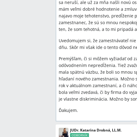
sa neruší, ale už za mňa našli novú 
mám veľmi dobré hodnotenie a zmluva
najavo moje tehotenstvo, predĺženie pa
zamestnanec, že sú so mnou nespokojn
ten, že som tehotná, a to mi pripadá a
Uvedomujem si, že zamestnávateľ nie j
dňu. Skôr mi však ide o tento dôvod n
Premýšľam, či si môžem vyžiadať od z
odôvodnením nepredĺženia. Tiež zvaž
mala spätnú väzbu, že boli so mnou sp
hľadaní nového zamestnania. Možno s
rok v aktuálnom zamestnaní, a či ná
bola veľmi zvedavá, či by firma do vyj
je vlastne diskriminácia. Možno by so
Ďakujem.
JUDr. Katarína Drobná, LL.M.
ODBORNÍK