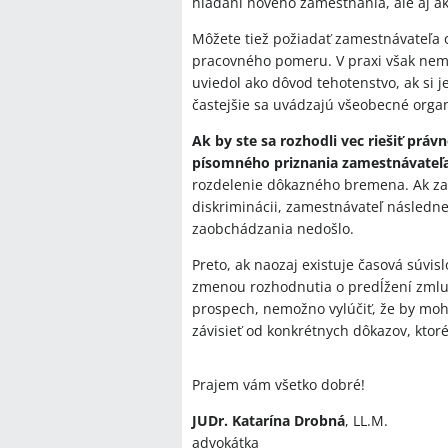
hľadaní nového zamestnania, ale aj ak
Môžete tiež požiadať zamestnávateľa 
pracovného pomeru. V praxi však nem
uviedol ako dôvod tehotenstvo, ak si
častejšie sa uvádzajú všeobecné orga
Ak by ste sa rozhodli vec riešiť pr
písomného priznania zamestnávateľa
rozdelenie dôkazného bremena. Ak za
diskriminácii, zamestnávateľ následn
zaobchádzania nedošlo.
Preto, ak naozaj existuje časová súv
zmenou rozhodnutia o predĺžení zmluv
prospech, nemožno vylúčiť, že by mohl
závisieť od konkrétnych dôkazov, ktoré
Prajem vám všetko dobré!
JUDr. Katarína Drobná
, LL.M.
advokátka