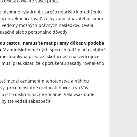
o dôkaz o kvalite Vašej práce.
o písomné vyjadrenie, prečo neprišlo k predĺženiu
ožno veľmi očakávať, že by zamestnávateľ písomne
 je vedomý možných právnych následkov. Oveľa
nizačné alebo personálne dôvody.
ávnou cestou, nemusíte mať priamy dôkaz v podobe
.
V antidiskriminačných sporoch totiž platí osobitné
mestnankyňa predloží skutočnosti nasvedčujúce
e musí preukázať, že k porušeniu zásady rovnakého
islosť medzi oznámením tehotenstva a náhlou
y, pričom ostatné okolnosti hovoria vo Váš
o ísť o diskriminačné konanie. Veľa však bude
 by ste vedeli zabezpečiť.