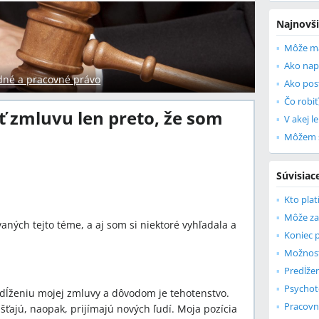
Najnovši
dné a pracovné právo
ť zmluvu len preto, že som
Súvisiac
Kto pla
vaných tejto téme, a aj som si niektoré vyhľadala a
redĺženiu mojej zmluvy a dôvodom je tehotenstvo.
ťajú, naopak, prijímajú nových ľudí. Moja pozícia