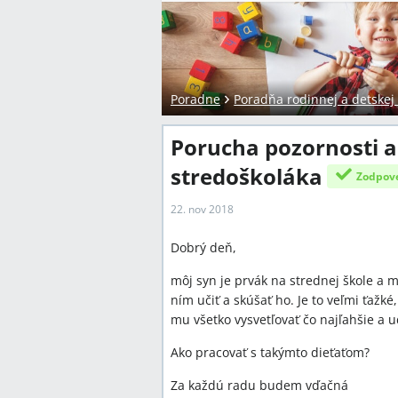
Poradne
Poradňa rodinnej a detskej
Porucha pozornosti a
stredoškoláka
Zodpov
22. nov 2018
Dobrý deň,
môj syn je prvák na strednej škole a 
ním učiť a skúšať ho. Je to veľmi ťažk
mu všetko vysvetľovať čo najľahšie a ud
Ako pracovať s takýmto dieťaťom?
Za každú radu budem vďačná