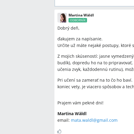
Martina Wäldl
ODBORNÍK
Dobrý deň,
ďakujem za napísanie.
Určite už máte nejaké postupy, ktoré s
Z mojich skúseností: jasne vymedzený 
budík), dopredu ho na to pripravovať, 
učenia zvyk, každodennú rutinu), mož
Pri učení sa zamerať na to čo ho baví.
koniec vety, je viacero spôsobov a te
Prajem vám pekné dni!
Martina Wäldl
email:
mata.waldl@gmail.com