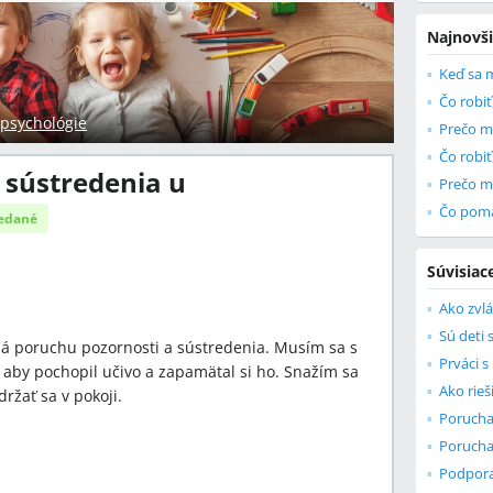
Najnovši
Čo robiť
 psychológie
Prečo mo
Čo robiť
 sústredenia u
edané
Súvisiac
má poruchu pozornosti a sústredenia. Musím sa s
é, aby pochopil učivo a zapamätal si ho. Snažím sa
Ako rie
ržať sa v pokoji.
Porucha
Porucha
Podpora