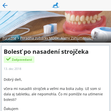
Poradne
Poradňa zubárky MDDr. Aleny Záhumenskej
Bolesť po nasadení strojčeka
Zodpovedané
13. dec 2018
Dobrý deň,
včera mi nasadili strojček a veľmi ma bolia zuby. Už som si
dala aj tabletku, ale nepomohla. Čo mi pomôže na utlmenie
bolesti?
Ďakujem