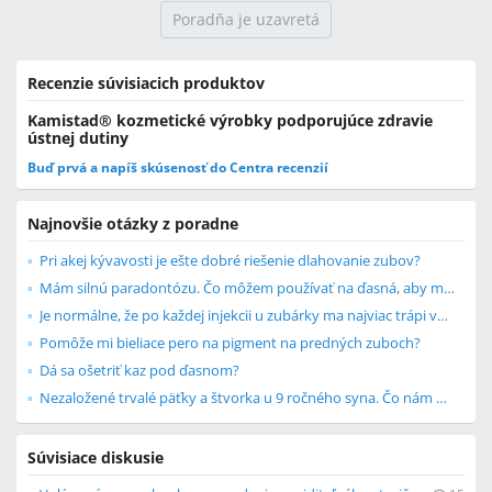
Poradňa je uzavretá
Recenzie súvisiacich produktov
Kamistad® kozmetické výrobky podporujúce zdravie
ústnej dutiny
Buď prvá a napíš skúsenosť
do Centra recenzií
Najnovšie otázky z poradne
Pri akej kývavosti je ešte dobré riešenie dlahovanie zubov?
Mám silnú paradontózu. Čo môžem používať na ďasná, aby ma neboleli?
Je normálne, že po každej injekcii u zubárky ma najviac trápi vpich po injekcii?
Pomôže mi bieliace pero na pigment na predných zuboch?
Dá sa ošetriť kaz pod ďasnom?
Nezaložené trvalé päťky a štvorka u 9 ročného syna. Čo nám odporúčate?
Súvisiace diskusie