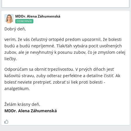
MDDr. Alena Záhumenská
ODBORNÍK
Dobrý deň,
verím, že vás čeľustný ortopéd predom upozornil, že bolesti
budú a budú nepríjemné. Tlak/ťah vytvára pocit uvoľnených
zubov, ale je nevyhnutný k posunu zubov, čo je zmyslom celej
liečby.
Odporúčam sa obrniť trpezlivosťou. V prvých dňoch jesť
kašovitú stravu, zuby odteraz perfektne a detailne čistiť. Ak
bolesť neviete pretrpieť, zobrať si liek proti bolesti -
analgetikum.
Želám krásny deň,
MDDr. Alena Záhumenská