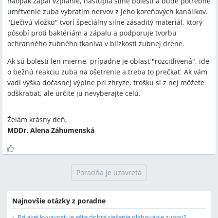
naopak zápal vzplanie, nastúpia silné bolesti a bude potrebné
umŕtvenie zuba vybratím nervov z jeho koreňových kanálikov.
"Liečivú vložku" tvorí špeciálny silne zásaditý materiál, ktorý
pôsobí proti baktériám a zápalu a podporuje tvorbu
ochranného zubného tkaniva v blízkosti zubnej drene.
Ak sú bolesti len mierne, prípadne je oblasť "rozcitlivená", ide
o bežnú reakciu zuba na ošetrenie a treba to prečkať. Ak vám
vadí výška dočasnej výplne pri zhryze, trošku si z nej môžete
odškrabať, ale určite ju nevyberajte celú.
Želám krásny deň,
MDDr. Alena Záhumenská
Poradňa je uzavretá
Najnovšie otázky z poradne
Pri akej kývavosti je ešte dobré riešenie dlahovanie zubov?