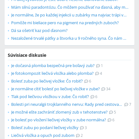
Mám silnú paradontózu. Čo môžem používať na ďasná, aby ma neboleli?
Je normálne, že po každej injekcii u zubárky ma najviac trápi vpich po injekcii?
Pomôže mi bieliace pero na pigment na predných zuboch?
Dá sa ošetriť kaz pod ďasnom?
Nezaložené trvalé päťky a štvorka u 9 ročného syna. Čo nám odporúčate?
Súvisiace diskusie
Je dočasná plomba bezpečná pre boľavý zub?
1
Je fotokompozit liečivá vložka alebo plomba?
4
Bolesť zuba po liečivej vložke: Čo robiť?
6
Je normálne cítiť bolesť po liečivej vložke v zube?
34
Tlak pod liečivou vložkou v zube: Čo robiť?
6
Bolesti pri neuralgii trojklanného nervu: Rady pred cestovaním lietadlom
7
Je možné ešte zachrániť zlomený zub v tehotenstve?
5
Je bolesť po vložení liečivej vložky v zube normálna?
6
Bolesť zubu po podaní liečivej vložky
3
Liečivá vložka a opuch pod zubom
2