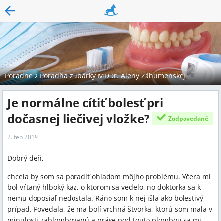
Poradne
Poradňa zubárky MDDr. Aleny Záhumenskej
Je normálne cítiť bolesť pri
dočasnej liečivej vložke?
Zodpovedané
2. feb 2019
Dobrý deň,
chcela by som sa poradiť ohľadom môjho problému. Včera mi
bol vŕtaný hlboký kaz, o ktorom sa vedelo, no doktorka sa k
nemu doposiaľ nedostala. Ráno som k nej išla ako bolestivý
prípad. Povedala, že ma bolí vrchná štvorka, ktorú som mala v
minulosti zablombovanú a práve pod touto plombou sa mi