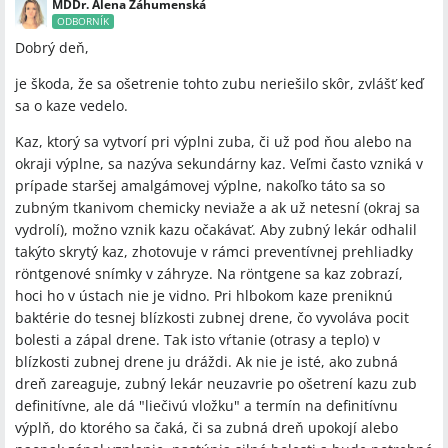
MDDr. Alena Záhumenská
ODBORNÍK
Dobrý deň,
je škoda, že sa ošetrenie tohto zubu neriešilo skôr, zvlášť keď
sa o kaze vedelo.
Kaz, ktorý sa vytvorí pri výplni zuba, či už pod ňou alebo na
okraji výplne, sa nazýva sekundárny kaz. Veľmi často vzniká v
prípade staršej amalgámovej výplne, nakoľko táto sa so
zubným tkanivom chemicky neviaže a ak už netesní (okraj sa
vydrolí), možno vznik kazu očakávať. Aby zubný lekár odhalil
takýto skrytý kaz, zhotovuje v rámci preventívnej prehliadky
röntgenové snímky v záhryze. Na röntgene sa kaz zobrazí,
hoci ho v ústach nie je vidno. Pri hlbokom kaze preniknú
baktérie do tesnej blízkosti zubnej drene, čo vyvoláva pocit
bolesti a zápal drene. Tak isto vŕtanie (otrasy a teplo) v
blízkosti zubnej drene ju dráždi. Ak nie je isté, ako zubná
dreň zareaguje, zubný lekár neuzavrie po ošetrení kazu zub
definitívne, ale dá "liečivú vložku" a termín na definitívnu
výplň, do ktorého sa čaká, či sa zubná dreň upokojí alebo