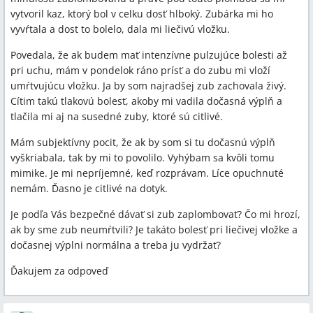
vytvoril kaz, ktorý bol v celku dosť hlboký. Zubárka mi ho
vyvŕtala a dost to bolelo, dala mi liečivú vložku.
Povedala, že ak budem mať intenzívne pulzujúce bolesti až
pri uchu, mám v pondelok ráno prísť a do zubu mi vloží
umŕtvujúcu vložku. Ja by som najradšej zub zachovala živý.
Cítim takú tlakovú bolesť, akoby mi vadila dočasná výplň a
tlačila mi aj na susedné zuby, ktoré sú citlivé.
Mám subjektívny pocit, že ak by som si tu dočasnú výplň
vyškriabala, tak by mi to povolilo. Vyhýbam sa kvôli tomu
mimike. Je mi nepríjemné, keď rozprávam. Líce opuchnuté
nemám. Ďasno je citlivé na dotyk.
Je podľa Vás bezpečné dávať si zub zaplombovať? Čo mi hrozí,
ak by sme zub neumŕtvili? Je takáto bolesť pri liečivej vložke a
dočasnej výplni normálna a treba ju vydržať?
Ďakujem za odpoveď