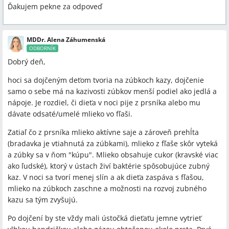
Ďakujem pekne za odpoveď
MDDr. Alena Záhumenská
ODBORNÍK
Dobrý deň,
hoci sa dojčeným deťom tvoria na zúbkoch kazy, dojčenie
samo o sebe má na kazivosti zúbkov menší podiel ako jedlá a
nápoje. Je rozdiel, či dieťa v noci pije z prsníka alebo mu
dávate odsaté/umelé mlieko vo fľaši.
Zatiaľ čo z prsníka mlieko aktívne saje a zároveň prehĺta
(bradavka je vtiahnutá za zúbkami), mlieko z fľaše skôr vyteká
a zúbky sa v ňom "kúpu". Mlieko obsahuje cukor (kravské viac
ako ľudské), ktorý v ústach živí baktérie spôsobujúce zubný
kaz. V noci sa tvorí menej slín a ak dieťa zaspáva s fľašou,
mlieko na zúbkoch zaschne a možnosti na rozvoj zubného
kazu sa tým zvyšujú.
Po dojčení by ste vždy mali ústočká dieťaťu jemne vytrieť