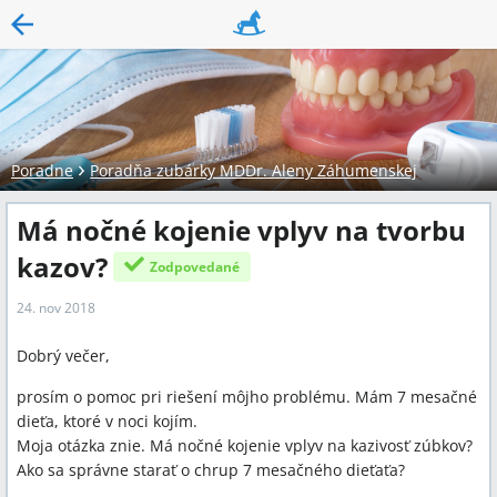
Poradne
Poradňa zubárky MDDr. Aleny Záhumenskej
Má nočné kojenie vplyv na tvorbu
kazov?
Zodpovedané
24. nov 2018
Dobrý večer,
prosím o pomoc pri riešení môjho problému. Mám 7 mesačné
dieťa, ktoré v noci kojím.
Moja otázka znie. Má nočné kojenie vplyv na kazivosť zúbkov?
Ako sa správne starať o chrup 7 mesačného dieťaťa?