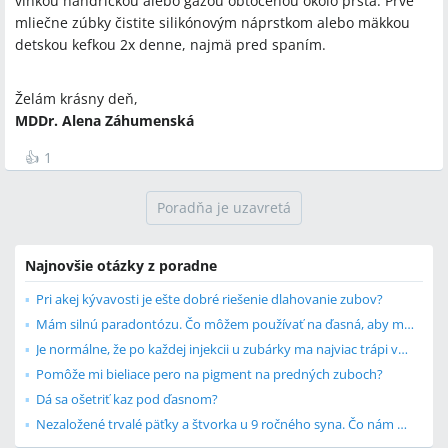
vlhkou handričkou alebo gázou obtočenou okolo prsta. Prvé
mliečne zúbky čistite silikónovým náprstkom alebo mäkkou
detskou kefkou 2x denne, najmä pred spaním.
Želám krásny deň,
MDDr. Alena Záhumenská
👍
1
Poradňa je uzavretá
Najnovšie otázky z poradne
Pri akej kývavosti je ešte dobré riešenie dlahovanie zubov?
Mám silnú paradontózu. Čo môžem používať na ďasná, aby ma neboleli?
Je normálne, že po každej injekcii u zubárky ma najviac trápi vpich po injekcii?
Pomôže mi bieliace pero na pigment na predných zuboch?
Dá sa ošetriť kaz pod ďasnom?
Nezaložené trvalé päťky a štvorka u 9 ročného syna. Čo nám odporúčate?