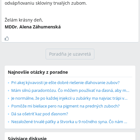
odvápňovaniu skloviny trvalých zubom.
Želám krásny deň,
MDDr. Alena Záhumenská
Poradňa je uzavretá
Najnovšie otázky z poradne
Pri akej kývavosti je ešte dobré riešenie dlahovanie zubov?
Mám silnú paradontózu. Čo môžem používať na ďasná, aby ma neboleli?
Je normálne, že po každej injekcii u zubárky ma najviac trápi vpich po injekcii?
Pomôže mi bieliace pero na pigment na predných zuboch?
Dá sa ošetriť kaz pod ďasnom?
Nezaložené trvalé päťky a štvorka u 9 ročného syna. Čo nám odporúčate?
Súvisiace diskusie