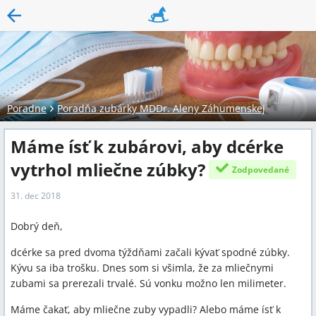
Poradne
Poradňa zubárky MDDr. Aleny Záhumenskej
Máme ísť k zubárovi, aby dcérke
vytrhol mliečne zúbky?
Zodpovedané
31. dec 2018
Dobrý deň,
dcérke sa pred dvoma týždňami začali kývať spodné zúbky.
Kývu sa iba trošku. Dnes som si všimla, že za mliečnymi
zubami sa prerezali trvalé. Sú vonku možno len milimeter.
Máme čakať, aby mliečne zuby vypadli? Alebo máme ísť k