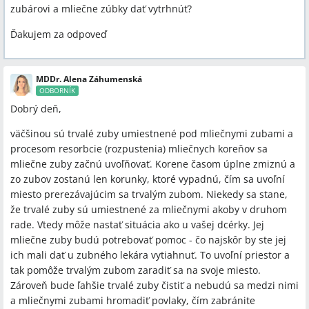
zubárovi a mliečne zúbky dať vytrhnúť?
Ďakujem za odpoveď
MDDr. Alena Záhumenská
ODBORNÍK
Dobrý deň,
väčšinou sú trvalé zuby umiestnené pod mliečnymi zubami a
procesom resorbcie (rozpustenia) mliečnych koreňov sa
mliečne zuby začnú uvoľňovať. Korene časom úplne zmiznú a
zo zubov zostanú len korunky, ktoré vypadnú, čím sa uvoľní
miesto prerezávajúcim sa trvalým zubom. Niekedy sa stane,
že trvalé zuby sú umiestnené za mliečnymi akoby v druhom
rade. Vtedy môže nastať situácia ako u vašej dcérky. Jej
mliečne zuby budú potrebovať pomoc - čo najskôr by ste jej
ich mali dať u zubného lekára vytiahnuť. To uvoľní priestor a
tak pomôže trvalým zubom zaradiť sa na svoje miesto.
Zároveň bude ľahšie trvalé zuby čistiť a nebudú sa medzi nimi
a mliečnymi zubami hromadiť povlaky, čím zabránite