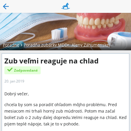
Poradne
Poradňa zubárky MDDr. Aleny Záhumenskej
Zub veľmi reaguje na chlad
Zodpovedané
20. jan 2019
Dobrý večer,
chcela by som sa poradiť ohľadom môjho problému. Pred
mesiacom mi trhali horný zub múdrosti. Potom ma začal
bolieť zub o 2 zuby ďalej dopredu.Velmi reaguje na chlad. Keď
pijem teplé nápoje, tak je to v pohode.