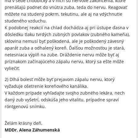
má v sebe chodbičky a v nich sú nervové zakončenia, ktoré
prenášajú podnet do vnútra zuba, teda do nervu. Reagovať
môžete na studený pokrm, tekutinu, ale aj na vdýchnutie
studeného vzduchu.
K podobnej reakcií na chlad dochádza aj pri ústupe ďasna v
dôsledku tlaku tvrdých zubných povlakov (zubného kameňa),
sklovina nemusí byť poškodená, ale je poškodený závesný
aparát zuba a odhalený koreň. Ďalšou možnosťou je stará,
netesniaca výplň na zube. Dráždenie nervu môže byť aj
príznakom začínajúceho zápalu nervu, ktorý sa ešte môže
vyliečiť.
2) Dlhá bolesť môže byť prejavom zápalu nervu, ktorý
vyžaduje ošetrenie koreňového kanálika.
V každom prípade vyhľadajte svojho zubného lekára, nech
daný zub vyšetrí, odskúša jeho vitalitu, prípadne spraví
röntgenovú snímku.
Želám krásny deň,
MDDr. Alena Záhumenská