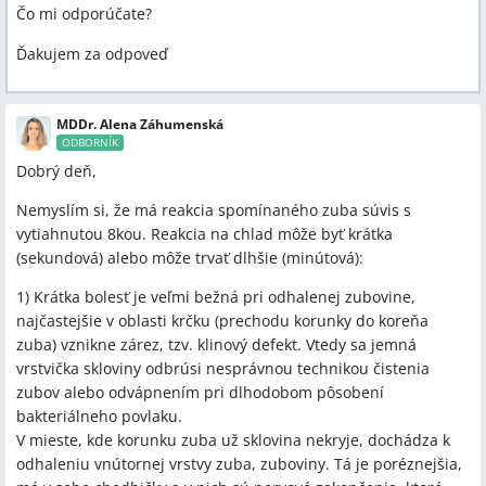
Čo mi odporúčate?
Ďakujem za odpoveď
MDDr. Alena Záhumenská
ODBORNÍK
Dobrý deň,
Nemyslím si, že má reakcia spomínaného zuba súvis s
vytiahnutou 8kou. Reakcia na chlad môže byť krátka
(sekundová) alebo môže trvať dlhšie (minútová):
1) Krátka bolesť je veľmi bežná pri odhalenej zubovine,
najčastejšie v oblasti krčku (prechodu korunky do koreňa
zuba) vznikne zárez, tzv. klinový defekt. Vtedy sa jemná
vrstvička skloviny odbrúsi nesprávnou technikou čistenia
zubov alebo odvápnením pri dlhodobom pôsobení
bakteriálneho povlaku.
V mieste, kde korunku zuba už sklovina nekryje, dochádza k
odhaleniu vnútornej vrstvy zuba, zuboviny. Tá je poréznejšia,