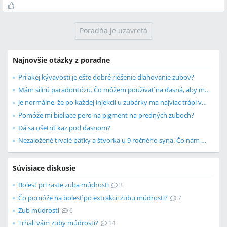
Poradňa je uzavretá
Najnovšie otázky z poradne
Pri akej kývavosti je ešte dobré riešenie dlahovanie zubov?
Mám silnú paradontózu. Čo môžem používať na ďasná, aby ma neboleli?
Je normálne, že po každej injekcii u zubárky ma najviac trápi vpich po injekcii?
Pomôže mi bieliace pero na pigment na predných zuboch?
Dá sa ošetriť kaz pod ďasnom?
Nezaložené trvalé päťky a štvorka u 9 ročného syna. Čo nám odporúčate?
Súvisiace diskusie
Bolesť pri raste zuba múdrosti
3
Čo pomôže na bolesť po extrakcii zubu múdrosti?
7
Zub múdrosti
6
Trhali vám zuby múdrosti?
14