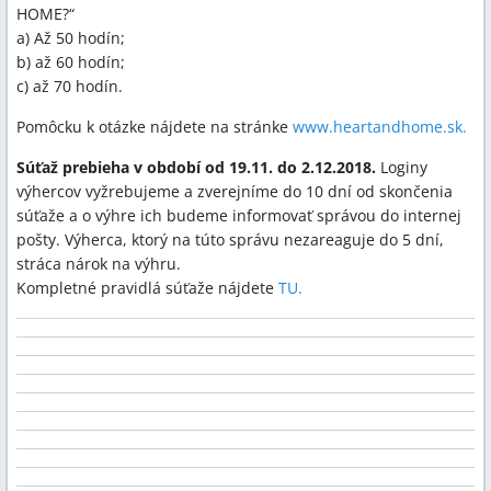
HOME?“
a) Až 50 hodín;
b) až 60 hodín;
c) až 70 hodín.
Pomôcku k otázke nájdete na stránke
www.heartandhome.sk.
Súťaž prebieha v období od 19.11. do 2.12.2018.
Loginy
výhercov vyžrebujeme a zverejníme do 10 dní od skončenia
súťaže a o výhre ich budeme informovať správou do internej
pošty. Výherca, ktorý na túto správu nezareaguje do 5 dní,
stráca nárok na výhru.
Kompletné pravidlá súťaže nájdete
TU.