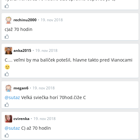
rechinu2000
•
19. nov 2018
c)až 70 hodin
anka2015
•
19. nov 2018
C.... veľmi by ma balíček potešil, hlavne takto pred Vianocami
megan6
•
19. nov 2018
@
sutaz
Veľká sviečka horí 70hod.čiže C
cvirenka
•
19. nov 2018
@
sutaz
C) až 70 hodín