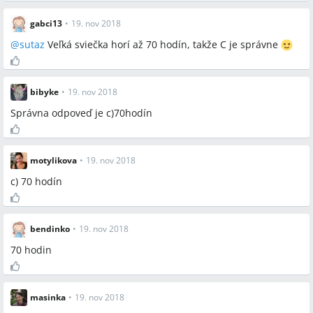
vonné vosky
gabci13
•
19. nov 2018
@
sutaz
Veľká sviečka horí až 70 hodín, takže C je správne
Miesta a osoby
žiadne
bibyke
•
19. nov 2018
Správna odpoveď je c)70hodín
motylikova
•
19. nov 2018
c) 70 hodín
bendinko
•
19. nov 2018
70 hodin
masinka
•
19. nov 2018