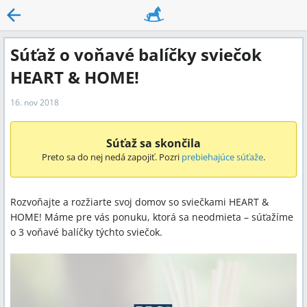
Súťaž o voňavé balíčky sviečok
HEART & HOME!
16. nov 2018
Súťaž sa skončila
Preto sa do nej nedá zapojiť. Pozri
prebiehajúce súťaže
.
Rozvoňajte a rozžiarte svoj domov so sviečkami HEART &
HOME! Máme pre vás ponuku, ktorá sa neodmieta – súťažíme
o 3 voňavé balíčky týchto sviečok.