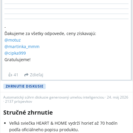
-
Ďakujeme za všetky odpovede, ceny získavajú:
@
motuz
@
martinka_mmm
@
cipka999
Gratulujeme!
👍
41
Zdieľaj
ZHRNUTIE DISKUSIE
Automatický súhrn diskusie generovaný umelou inteligenciou
·
24. máj 2026
·
2137 príspevkov
Stručné zhrnutie
Veľká sviečka HEART & HOME vydrží horieť až 70 hodín
podľa oficiálneho popisu produktu.