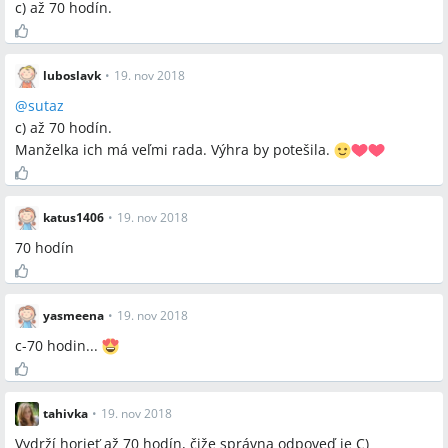
c) až 70 hodín.
luboslavk
•
19. nov 2018
@
sutaz
c) až 70 hodín.
Manželka ich má veľmi rada. Výhra by potešila.
katus1406
•
19. nov 2018
70 hodín
yasmeena
•
19. nov 2018
c-70 hodin...
tahivka
•
19. nov 2018
Vydrží horieť až 70 hodín, čiže správna odpoveď je C)