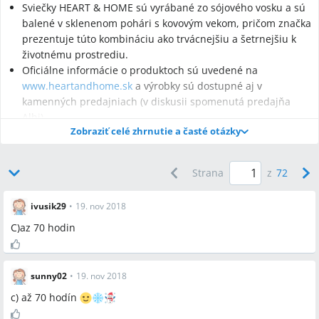
Sviečky HEART & HOME sú vyrábané zo sójového vosku a sú
balené v sklenenom pohári s kovovým vekom, pričom značka
prezentuje túto kombináciu ako trvácnejšiu a šetrnejšiu k
životnému prostrediu.
Oficiálne informácie o produktoch sú uvedené na
www.heartandhome.sk
a výrobky sú dostupné aj v
kamenných predajniach (v diskusii spomenutá predajňa
Albi).
Zobraziť celé zhrnutie a časté otázky
Strana
z
72
Najčastejšie otázky
ivusik29
•
19. nov 2018
Q:
Ako dlho horí veľká sviečka HEART & HOME?
C)az 70 hodin
A:
Veľká sviečka HEART & HOME vydrží horieť až 70 hodín.
Q:
Z čoho sú sviečky HEART & HOME vyrobené?
A:
Sviečky HEART & HOME sú vyrábané zo sójového vosku, ktorý
sunny02
•
19. nov 2018
značka uvádza ako dôvod chladnejšieho plameňa a dlhšej doby
c) až 70 hodín
horenia.