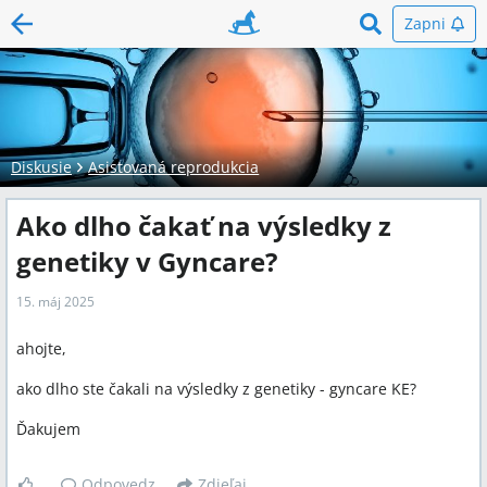
Zapni
Diskusie
Asistovaná reprodukcia
Ako dlho čakať na výsledky z
genetiky v Gyncare?
15. máj 2025
ahojte,
ako dlho ste čakali na výsledky z genetiky - gyncare KE?
Ďakujem
Odpovedz
Zdieľaj