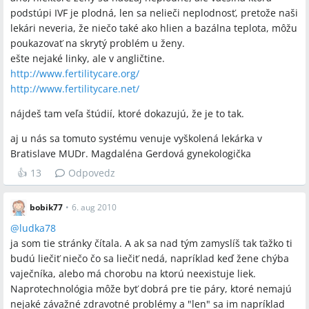
podstúpi IVF je plodná, len sa nelieči neplodnosť, pretože naši
lekári neveria, že niečo také ako hlien a bazálna teplota, môžu
poukazovať na skrytý problém u ženy.
ešte nejaké linky, ale v angličtine.
http://www.fertilitycare.org/
http://www.fertilitycare.net/
nájdeš tam veľa štúdií, ktoré dokazujú, že je to tak.
aj u nás sa tomuto systému venuje vyškolená lekárka v
Bratislave MUDr. Magdaléna Gerdová gynekologička
👍
13
Odpovedz
bobik77
•
6. aug 2010
@
ludka78
ja som tie stránky čítala. A ak sa nad tým zamyslíš tak ťažko ti
budú liečiť niečo čo sa liečiť nedá, napríklad keď žene chýba
vaječníka, alebo má chorobu na ktorú neexistuje liek.
Naprotechnológia môže byť dobrá pre tie páry, ktoré nemajú
nejaké závažné zdravotné problémy a "len" sa im napríklad