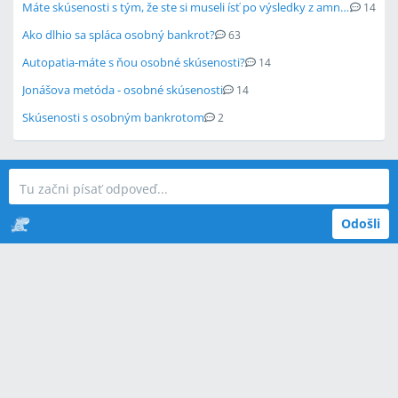
Máte skúsenosti s tým, že ste si museli ísť po výsledky z amniocentézy osobne?
14
Ako dlhio sa spláca osobný bankrot?
63
Autopatia-máte s ňou osobné skúsenosti?
14
Jonášova metóda - osobné skúsenosti
14
Skúsenosti s osobným bankrotom
2
Odošli