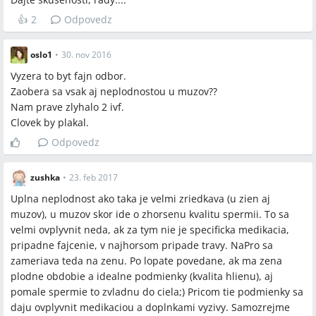
👍
2
Odpovedz
oslo1
•
30. nov 2016
Vyzera to byt fajn odbor.
Zaobera sa vsak aj neplodnostou u muzov??
Nam prave zlyhalo 2 ivf.
Clovek by plakal.
Odpovedz
zushka
•
23. feb 2017
Uplna neplodnost ako taka je velmi zriedkava (u zien aj
muzov), u muzov skor ide o zhorsenu kvalitu spermii. To sa
velmi ovplyvnit neda, ak za tym nie je specificka medikacia,
pripadne fajcenie, v najhorsom pripade travy. NaPro sa
zameriava teda na zenu. Po lopate povedane, ak ma zena
plodne obdobie a idealne podmienky (kvalita hlienu), aj
pomale spermie to zvladnu do ciela;) Pricom tie podmienky sa
daju ovplyvnit medikaciou a doplnkami vyzivy. Samozrejme