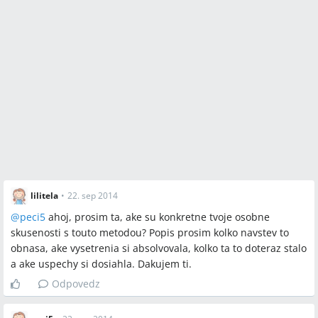
lilitela
•
22. sep 2014
@
peci5
ahoj, prosim ta, ake su konkretne tvoje osobne
skusenosti s touto metodou? Popis prosim kolko navstev to
obnasa, ake vysetrenia si absolvovala, kolko ta to doteraz stalo
a ake uspechy si dosiahla. Dakujem ti.
Odpovedz