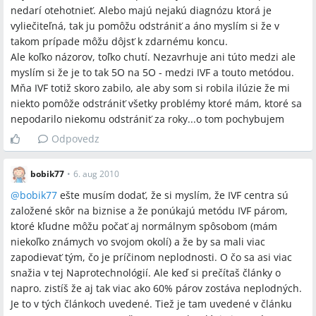
nedarí otehotnieť. Alebo majú nejakú diagnózu ktorá je
vyliečiteľná, tak ju pomôžu odstrániť a áno myslím si že v
takom prípade môžu dôjsť k zdarnému koncu.
Ale koľko názorov, toľko chutí. Nezavrhuje ani túto medzi ale
myslím si že je to tak 5O na 5O - medzi IVF a touto metódou.
Mňa IVF totiž skoro zabilo, ale aby som si robila ilúzie že mi
niekto pomôže odstrániť všetky problémy ktoré mám, ktoré sa
nepodarilo niekomu odstrániť za roky...o tom pochybujem
Odpovedz
bobik77
•
6. aug 2010
@
bobik77
ešte musím dodať, že si myslím, že IVF centra sú
založené skôr na biznise a že ponúkajú metódu IVF párom,
ktoré kľudne môžu počať aj normálnym spôsobom (mám
niekoľko známych vo svojom okolí) a že by sa mali viac
zapodievať tým, čo je príčinom neplodnosti. O čo sa asi viac
snažia v tej Naprotechnológií. Ale keď si prečítaš články o
napro. zistíš že aj tak viac ako 60% párov zostáva neplodných.
Je to v tých článkoch uvedené. Tiež je tam uvedené v článku