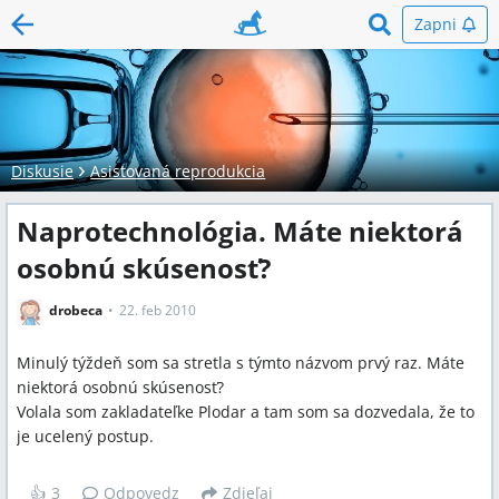
Zapni
Diskusie
Asistovaná reprodukcia
Naprotechnológia. Máte niektorá
osobnú skúsenosť?
drobeca
22. feb 2010
Minulý týždeň som sa stretla s týmto názvom prvý raz. Máte
niektorá osobnú skúsenosť?
Volala som zakladateľke Plodar a tam som sa dozvedala, že to
je ucelený postup.
👍
3
Odpovedz
Zdieľaj