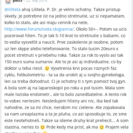
peci5
•
22. sep 2014
@
lilitela
ahoj Lilitela. P. Dr. je velmi ochotny. Takze pristup
skvely. Je potrebne ist na jedno stretnutie, uz si nepamatam,
kolko to stalo, ale asi maju cennik na nete,
http://www.forumzivota.sk/gianna/
.
Okolo 50+-. Potom sa ucis
pozorovat hlien. To je tak 5-10 krat to stretnutie s babami, co
to vedia vysvetlit a naucit. Prve zaskolenie je osobne, potom
uz len skype alebo telefonovanie. To stalo tusim 20euro x
pocet stretnuti v priebehu roka. Takze za rok to vyslo asi tak
150 euro suma sumarov. Ale to je asi aj individualne, co by
doktor u teba riesil.
Vysetrenia krvi pocas roznych faz
cyklu, folikulometriu - ta sa da urobit aj u svojho gynekologa,
len sa treba dohodnut. Ci je ochotny ti s tym pomoct tvoj gyn.
A bola som aj na laparoskopii po roku a pol tusim. Mala som
male loziska endometr., ale to bolo zanedbatelne. A tento rok
to vobec neriesim. Nesledujem hlieny ani nic, iba ked tak
nahodne, ze sa mi chce, nerobim nic cielene. Ale zopakovala
sa nam ureaplazma a ta je pluha, co asi sposobuje to, ze sme
este neotehotneli. Takze sa ideme druhy krat preliecit... A som
stastna, neries to
Prde kedy ma prist, ak ma
Prajem vela