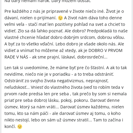
Na dary nemám nárok. Dary môžem dostať.
Pre každého z nás je pripravené v živote niečo iné. Život je o
dávaní, nielen o prijímaní.
A život nám dáva toho denne
veľmi veľa - stačí mať len pozitívny pohľad na svet a chcieť to
vidieť. Zlo sa dá ľahko poznať. Ale dobro? Predpokladá to naše
vlastné chcenie hľadať dobro dobrým srdcom, dobrou vôľou.
A byť za to všetko vďační. Lebo dobro je všade okolo nás. Ale
vidieť a vnímať ho môžeme až vtedy, ak je DOBRO V PRVOM
RADE V NÁS - ak sme prajní, láskaví, dobrosrdeční...
Len tak si uvedomíme, že máme byť pre čo šťastní. A ak to tak
nevidíme, niečo nie je v poriadku - a to treba odstrániť.
Odstrániť zo svojho života negativizmus, neprajnosť,
neľudskosť... Vniesť do vlastného života (veď to robím teda v
prvom rade predsa len pre seba , tak prečo by som si nemala
priať pre seba dobro) lásku, pokoj, pokoru. Darovať denne
úsmev, ktorý sa nám vráti... Darovať úsmev každému, nielen
tomu, kto sa nám páči - ale darovať úsmev aj tomu, o koho
nikto nestojí, lebo on sám už úsmev stratil... Tam to začína i
končí.