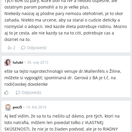
Tych 60% su pary, ktore boli na IVF a nebolo uspesne, ale
ostatnym parom pomohli a to je velke plus.
Niekedy naozaj aj plodne pary nemozu otehotniet, je to skor
zahada. Niekto ma urcene, aby sa staral o cudzie deticky a
rozmyslal o adopcii. Ved kazde dieta potrebuje rodinu. Mozno
aj to je cesta, ale nie kazdy sa na to citi, potrebuje cas a
dozriet na to.
👍
2
Odpovedz
lulubi
•
30. máj 2013
ešte sa tejto naprotechnologii venuje dr.Wallenfels v Žiline,
môžete si vygoogliť, spomínaná dr. Gerová z BA je t.č. na
rodičovskej dovolenke
Odpovedz
peci5
•
14. feb 2014
Aj keď vidím, že sa to tu riešilo už dávno, pre tých, ktorí na
toto natrafia, môžem len povedať toľko z VLASTNEJ
SKÚSENOSTI, že nie je to žiaden podvod, ale je to RIADNY