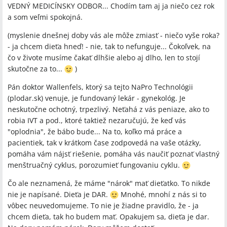
VEDNÝ MEDICÍNSKY ODBOR... Chodím tam aj ja niečo cez rok
a som veľmi spokojná.
(myslenie dnešnej doby vás ale môže zmiasť - niečo vyše roka?
- ja chcem dieťa hneď! - nie, tak to nefunguje... Čokoľvek, na
čo v živote musíme čakať dlhšie alebo aj dlho, len to stojí
skutočne za to...
)
Pán doktor Wallenfels, ktorý sa tejto NaPro Technológii
(plodar.sk) venuje, je fundovaný lekár - gynekológ. Je
neskutočne ochotný, trpezlivý. Neťahá z vás peniaze, ako to
robia IVT a pod., ktoré taktiež nezaručujú, že keď vás
"oplodnia", že bábo bude... Na to, koľko má práce a
pacientiek, tak v krátkom čase zodpovedá na vaše otázky,
pomáha vám nájsť riešenie, pomáha vás naučiť poznať vlastný
menštruačný cyklus, porozumieť fungovaniu cyklu.
Čo ale neznamená, že máme "nárok" mať dieťatko. To nikde
nie je napísané. Dieťa je DAR.
Mnohé, mnohí z nás si to
vôbec neuvedomujeme. To nie je žiadne pravidlo, že - ja
chcem dieťa, tak ho budem mať. Opakujem sa, dieťa je dar.