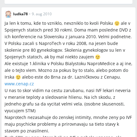
ludka78
•
9. aug 2010
Ja len k tomu, kde to vzniklo, nevzniklo to kvoli Polsku
ale v
Spojenych statoch pred 30 rokmi. Doma mam posledne DVD z
ich konferencie na Slovensku z januara 2010. Velmi podnetne.
V Polsku zacali s NaproTech v roku 2008, na jesen bude
skolenie pre 80 gynekologov. Skolenia gynekologov su len v
Spojenych statoch, ak by mal niekto zaujem
Ale existuje 1.klinika v Polsku Bialystoku NaproMedice a aj ine,
ale o tejto viem. Mozno za pokus by to stalo, alebo potom do
Irska
alebo este do Brna za dr. Lazničkovou z Cenapu.
www.cenap.cz
U nas to skor vidim na cestu zarubanu, nasi IVF lekari neveria
v meranie teploty a sledovanie hlienu. Na ich skodu, z
jedneho grafu sa da vycitat velmi vela. (osobne skusenosti,
vyucujem STM)
Naprotech nezasahuje do zenskej intimity, mnohe zeny po IVF
maju psychicke problemy a prirovnavaju sa tieto stavy k
stavom po znasilneni.