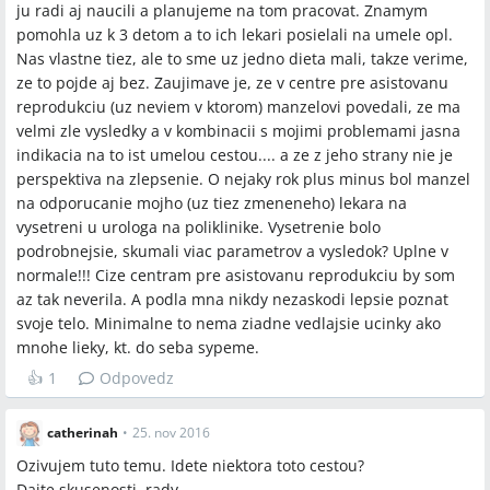
ju radi aj naucili a planujeme na tom pracovat. Znamym
pomohla uz k 3 detom a to ich lekari posielali na umele opl.
Nas vlastne tiez, ale to sme uz jedno dieta mali, takze verime,
ze to pojde aj bez. Zaujimave je, ze v centre pre asistovanu
reprodukciu (uz neviem v ktorom) manzelovi povedali, ze ma
velmi zle vysledky a v kombinacii s mojimi problemami jasna
indikacia na to ist umelou cestou.... a ze z jeho strany nie je
perspektiva na zlepsenie. O nejaky rok plus minus bol manzel
na odporucanie mojho (uz tiez zmeneneho) lekara na
vysetreni u urologa na poliklinike. Vysetrenie bolo
podrobnejsie, skumali viac parametrov a vysledok? Uplne v
normale!!! Cize centram pre asistovanu reprodukciu by som
az tak neverila. A podla mna nikdy nezaskodi lepsie poznat
svoje telo. Minimalne to nema ziadne vedlajsie ucinky ako
mnohe lieky, kt. do seba sypeme.
👍
1
Odpovedz
catherinah
•
25. nov 2016
Ozivujem tuto temu. Idete niektora toto cestou?
Dajte skusenosti, rady....