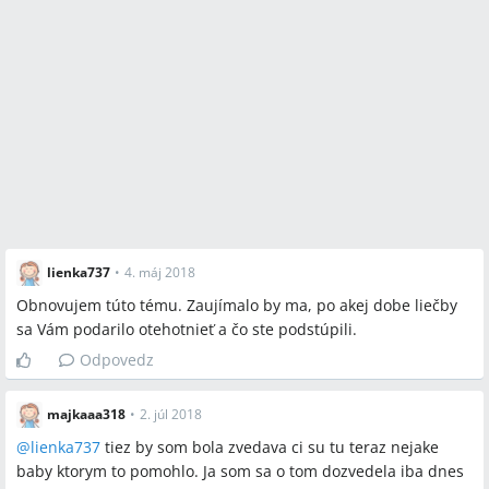
lienka737
•
4. máj 2018
Obnovujem túto tému. Zaujímalo by ma, po akej dobe liečby
sa Vám podarilo otehotnieť a čo ste podstúpili.
Odpovedz
majkaaa318
•
2. júl 2018
@
lienka737
tiez by som bola zvedava ci su tu teraz nejake
baby ktorym to pomohlo. Ja som sa o tom dozvedela iba dnes