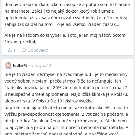
domov v nejakom katolíckom časopise a potom som to hľadala
na internete. Založil to nejaký doktor ktorý robil umelé
oplodnenia až raz sa v ňom ozvalo svedomie, že toľko embryjí
zabíja tak sa dal na toto. To je asi všetko. Žiaden zázrak....
Ale je na každom čo si vyberie. Toto je len môj názor, potom
čo som prečitala
👍
1
Odpovedz
ludka78
•
6. aug 2010
nie je to žiaden nezmysel na zvádzanie ľudí, je to medicínsky
vedný odbor. Neviem, prečo si myslíš že to nefunguje, ich
štatistiky hovoria jasne, 80% žien otehotnelo potom čo mali 2-
3 neúspešné umelé oplodnenia. Najbližšia klinika je v Poľsku,
alebo v Írsku. V Poľsku 9 z 10 lekárov využíva
naprotechnológiu. Určite to nie je také drahé ako IVF, a má to
vyššiu pravdepodobnosť otehotnenia. Život začína počatím, a
nie je nič krajšie ak ho žena počne prirodzene, a ešte k tomu
ju aj vyliečia a prídu na príčinu prečo nemohla mať detičky. A
áno, niektoré ženy sú naozaj neplodné, ale väčšina ktorá