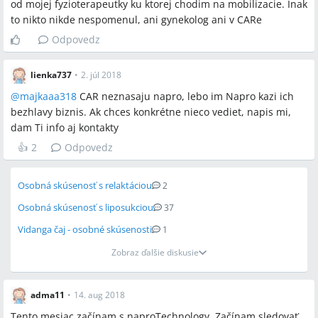
od mojej fyzioterapeutky ku ktorej chodim na mobilizacie. Inak
to nikto nikde nespomenul, ani gynekolog ani v CARe
Odpovedz
lienka737
•
2. júl 2018
@
majkaaa318
CAR neznasaju napro, lebo im Napro kazi ich
bezhlavy biznis. Ak chces konkrétne nieco vediet, napis mi,
dam Ti info aj kontakty
👍
2
Odpovedz
Osobná skúsenosť s relaktáciou
2
Osobná skúsenosť s liposukciou
37
Vidanga čaj - osobné skúsenosti
1
Zobraz ďalšie diskusie
adma11
•
14. aug 2018
Tento mesiac začínam s naproTechnology. Začínam sledovať