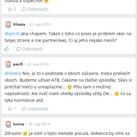
stastia a uspechov
👍
2
Odpovedz
lilitela
•
22. sep 2014
@
peci5
aha chapem. Takze z toho co pises je problem skor na
tvojej strane a nie partnerovej. Ci aj jeho nejako riesili?
Odpovedz
peci5
•
22. sep 2014
@
lilitela
Nie, je to v podstate v oboch súčasne, treba preliečiť
oboch. Budeme užívať ATB, čakáme na ďalšie výsledky. Skús si
prečítať niečo o ureaplazme...
Píšu tam o možnej
neplodnosti. Ale ináč mám všetky výsledky vždy OK...
čo sa
týka hormónov atď.
👍
1
Odpovedz
lurina
•
30. sep 2014
Zdravim
Ja som o tejto metode pocula, dokonca by sme sa