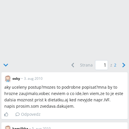
Strana
z
2
osky
•
3. aug 2010
aky uceleny postup?mozes to podrobne popisat?mna by to
hrozne zaujimalo,vobec neviem o co ide,len viem,ze to je este
dalsia moznost prist k dietatku,aj ked nevyjde napr.IVF.
napis prosim.som zvedava.dakujem.
Odpovedz
kamilkka
•
5. aug 2010