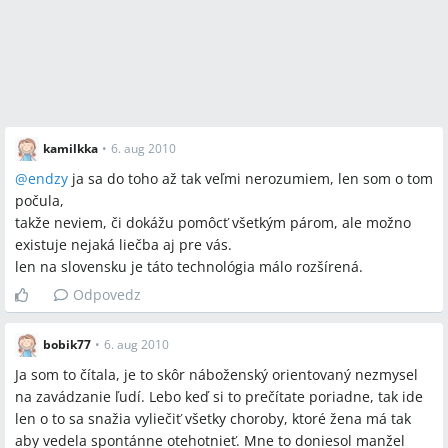
kamilkka
•
6. aug 2010
@
endzy
ja sa do toho až tak veľmi nerozumiem, len som o tom
počula,
takže neviem, či dokážu pomôcť všetkým párom, ale možno
existuje nejaká liečba aj pre vás.
len na slovensku je táto technológia málo rozšírená.
Odpovedz
bobik77
•
6. aug 2010
Ja som to čítala, je to skôr náboženský orientovaný nezmysel
na zavádzanie ľudí. Lebo keď si to prečítate poriadne, tak ide
len o to sa snažia vyliečiť všetky choroby, ktoré žena má tak
aby vedela spontánne otehotnieť. Mne to doniesol manžel