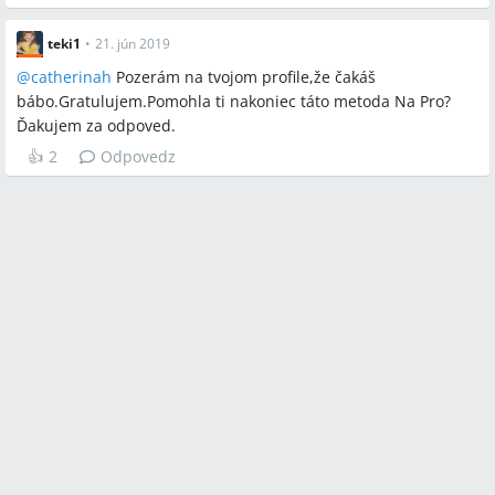
teki1
•
21. jún 2019
@
catherinah
Pozerám na tvojom profile,že čakáš
bábo.Gratulujem.Pomohla ti nakoniec táto metoda Na Pro?
Ďakujem za odpoved.
👍
2
Odpovedz