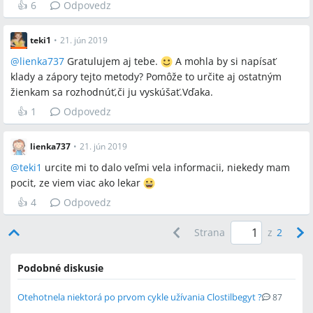
👍
6
Odpovedz
teki1
•
21. jún 2019
@
lienka737
Gratulujem aj tebe.
A mohla by si napísať
klady a zápory tejto metody? Pomôže to určite aj ostatným
žienkam sa rozhodnúť,či ju vyskúšať.Vďaka.
👍
1
Odpovedz
lienka737
•
21. jún 2019
@
teki1
urcite mi to dalo veľmi vela informacii, niekedy mam
pocit, ze viem viac ako lekar
👍
4
Odpovedz
Strana
z
2
Podobné diskusie
Otehotnela niektorá po prvom cykle užívania Clostilbegyt ?
87