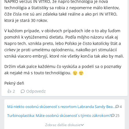
NAPRO verzus IN VITRO, že napro technológia je nová
technológia a štatistiky sa robia z nepomerne málo klientov,
čiže čísla nie sú ani zďaleka také reálne a ako pri IN VITRO,
ktorá je stará 30 rokov.
V každom prípade, v obidvoch prípadoch ide o to aby ľuďom
pomohli k vytúženemú dieťaťu. Podľa môjho názoru však aj
Napro tech. vznikla preto, lebo Poľsko je čisto katolícky štát a
cirkev je proti umelému oplodneniu, nakoľko pri stimulácií
vzniká viacero embryjí, ktoré nie všetky končia tak ako by mali.
Držím však palce každému čo vyskúša a podelí sa o poznatky
ak nejaké má s touto technológiou.
Pekný deň
👍
2
Odpovedz
Má niekto osobnú skúsenosť s rezortom Labranda Sandy Beach?
4
Turbinoplastika: Máte osobnú skúsenosť s týmto zákrokom?
25
Zobraz ďalšie diskusie