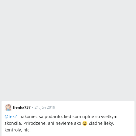
lienka737
•
21. jún 2019
@
teki1
nakoniec sa podarilo, ked som uplne so vsetkym
skoncila. Prirodzene, ani nevieme ako
Ziadne lieky,
kontroly, nic.