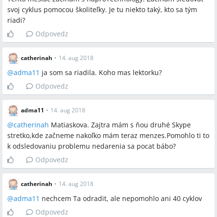
svoj cyklus pomocou školiteľky. Je tu niekto taký, kto sa tým
riadi?
Odpovedz
catherinah
•
14. aug 2018
@
adma11
ja som sa riadila. Koho mas lektorku?
Odpovedz
adma11
•
14. aug 2018
@
catherinah
Matiaskova. Zajtra mám s ňou druhé Skype
stretko,kde začneme nakoľko mám teraz menzes.Pomohlo ti to
k odsledovaniu problemu nedarenia sa pocat bábo?
Odpovedz
catherinah
•
14. aug 2018
@
adma11
nechcem Ta odradit, ale nepomohlo ani 40 cyklov
Odpovedz