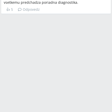
vsetkemu predchadza poriadna diagnostika.
👍
5
Odpovedz