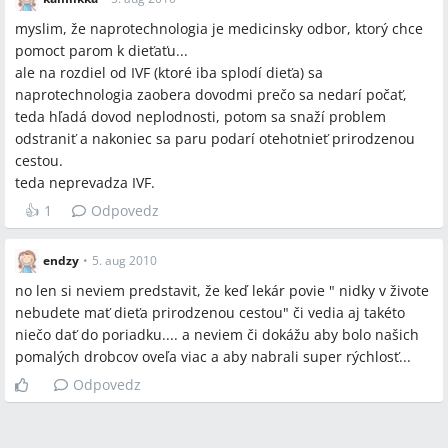
myslim, že naprotechnologia je medicinsky odbor, ktorý chce
pomoct parom k dieťaťu...
ale na rozdiel od IVF (ktoré iba splodí dieťa) sa
naprotechnologia zaobera dovodmi prečo sa nedarí počať,
teda hľadá dovod neplodnosti, potom sa snaží problem
odstraniť a nakoniec sa paru podarí otehotnieť prirodzenou
cestou.
teda neprevadza IVF.
👍
1
Odpovedz
endzy
•
5. aug 2010
no len si neviem predstavit, že keď lekár povie " nidky v živote
nebudete mať dieťa prirodzenou cestou" či vedia aj takéto
niečo dať do poriadku.... a neviem či dokážu aby bolo našich
pomalých drobcov oveľa viac a aby nabrali super rýchlosť...
Odpovedz