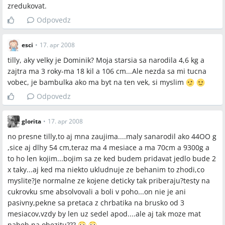
zredukovat.
Odpovedz
esci
•
17. apr 2008
tilly, aky velky je Dominik? Moja starsia sa narodila 4,6 kg a
zajtra ma 3 roky-ma 18 kil a 106 cm...Ale nezda sa mi tucna
vobec, je bambulka ako ma byt na ten vek, si myslim
Odpovedz
glorita
•
17. apr 2008
no presne tilly,to aj mna zaujima....maly sanarodil ako 44OO g
,sice aj dlhy 54 cm,teraz ma 4 mesiace a ma 70cm a 9300g a
to ho len kojim...bojim sa ze ked budem pridavat jedlo bude 2
x taky...aj ked ma niekto ukludnuje ze behanim to zhodi,co
myslite?Je normalne ze kojene deticky tak priberaju?testy na
cukrovku sme absolvovali a boli v poho...on nie je ani
pasivny,pekne sa pretaca z chrbatika na brusko od 3
mesiacov,vzdy by len uz sedel apod....ale aj tak moze mat
nabeh na obezitu???