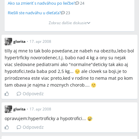
Ako sa zmieriť s nadváhou po liečbe?
24
Riešili ste nadváhu u dieťaťa?
23
Zobraz ďalšie diskusie
glorita
•
17. apr 2008
tilly aj mne to tak bolo povedane,ze nabeh na obezitu,lebo bol
hypertrficky novorodenec,t.j. babo nad 4 kg a ony su nejak
viac sledovane pediatrami ako "normalne"deticky tak ako aj
hypotofici,teda baba pod 2,5 kg...
ale clovek sa boji,je to
prirodzenea este viac preto,ked v rodine to nema mat po kom
tam obava je najma z moznych chorob....
Odpovedz
glorita
•
17. apr 2008
opravujem:hypertroficky a hypotrofici...
Odpovedz