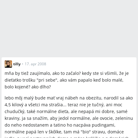
tilly
•
17. apr 2008
mňa by tiež zaujímalo, ako to začalo? kedy ste si všimli, že je
dieťatko trošku "pri sebe", ako vám papalo keď bolo malé,
bolo kojené? ako dlho?
lebo môj malý bude mať vraj nábeh na obezitu, narodil sa ako
4,5 kilový a všetci ma strašia... teraz nie je tučný, ani moc
chudučký, také normálne dieťa, ale nepapá mi dobre, samé
kraviny, ja sa snažím, aby jedol normálne, ale ovocie, zeleninu
do neho nedostanem a tatino ho nacpáva pudingami,
normálne papá len v škôlke, tam má "bio" stravu, domáce