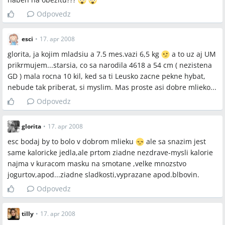
Odpovedz
esci
•
17. apr 2008
glorita, ja kojim mladsiu a 7.5 mes.vazi 6,5 kg
a to uz aj UM
prikrmujem...starsia, co sa narodila 4618 a 54 cm ( nezistena
GD ) mala rocna 10 kil, ked sa ti Leusko zacne pekne hybat,
nebude tak priberat, si myslim. Mas proste asi dobre mlieko...
Odpovedz
glorita
•
17. apr 2008
esc bodaj by to bolo v dobrom mlieku
ale sa snazim jest
same kaloricke jedla,ale prtom ziadne nezdrave-mysli kalorie
najma v kuracom masku na smotane ,velke mnozstvo
jogurtov,apod...ziadne sladkosti,vyprazane apod.blbovin.
Odpovedz
tilly
•
17. apr 2008