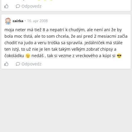
časté faktory.
Odpovedz
Závery z diskusie
cairka
•
16. apr 2008
moja neter má tiež 8 a nepatrí k chudým, ale není ani že by
Zhoda
bola moc tlstá, ale to som chcela, že asi pred 2 mesiacmi začla
chodiť na judo a veru troška sa spravila. jedálniček má stále
V diskusii panuje zhoda, že obmedziť sladkosti, chipsy a
ten istý, to už nie je len tak takým veľkým zobrať chipsy a
sladené nápoje a zvýšiť pohyb dieťaťa sú kľúčové opatrenia
čokoládku
nedáš , tak si vezme z vreckového a kúpi si
proti nadváhe.
Všetci sa zhodujú, že rodičia by mali byť vzorom v stravovaní
Odpovedz
a pohybe (rodinné aktivity, pravidelný šport).
Sporné názory
Niektorí diskutujúci tvrdia, že pôrodná hmotnosť nad 4 kg
zvyšuje riziko obezity, zatiaľ čo iní uvádzajú príklady, že
veľké novorodenci môžu vyrásť štíhli; ide o protichodné
názory bez jednoznačného záveru.
V diskusii sa uvádza, že tukové bunky sa množia do 2–3
rokov a po tomto veku sa len zväčšujú; toto tvrdenie je