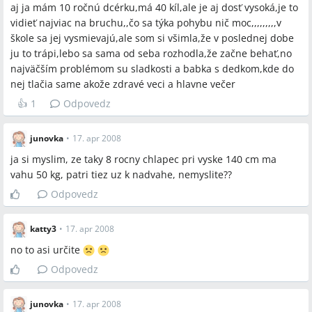
Spomenuté produkty a metódy
aj ja mám 10 ročnú dcérku,má 40 kíl,ale je aj dosť vysoká,je to
vidieť najviac na bruchu,,čo sa týka pohybu nič moc,,,,,,,,,v
sladkosti,sladké nápoje,chipsy,čokoládky,keksíky,ovocné a
škole sa jej vysmievajú,ale som si všimla,že v poslednej dobe
zeleninové bomby,judo,beh,nedeľné spoločné
ju to trápi,lebo sa sama od seba rozhodla,že začne behať,no
túry,pudingy,UM,MM,kojenie,vyprážané jedlá,údené
najväčším problémom su sladkosti a babka s dedkom,kde do
jedlá,domáce jedlo,bio strava,fast foody,zmrzka,množenie
nej tlačia same akože zdravé veci a hlavne večer
tukových buniek do 2 až 3 rokov
👍
1
Odpovedz
Miesta a osoby
junovka
•
17. apr 2008
ja si myslim, ze taky 8 rocny chlapec pri vyske 140 cm ma
USA,Timeika,Dominik,Leo
vahu 50 kg, patri tiez uz k nadvahe, nemyslite??
Odpovedz
katty3
•
17. apr 2008
no to asi určite
Odpovedz
junovka
•
17. apr 2008