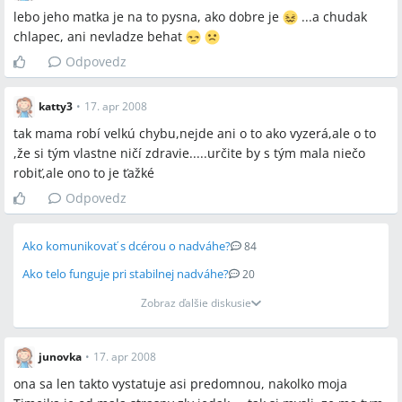
lebo jeho matka je na to pysna, ako dobre je
...a chudak
chlapec, ani nevladze behat
Odpovedz
katty3
•
17. apr 2008
tak mama robí velkú chybu,nejde ani o to ako vyzerá,ale o to
,že si tým vlastne ničí zdravie.....určite by s tým mala niečo
robiť,ale ono to je ťažké
Odpovedz
Ako komunikovať s dcérou o nadváhe?
84
Ako telo funguje pri stabilnej nadváhe?
20
Zobraz ďalšie diskusie
junovka
•
17. apr 2008
ona sa len takto vystatuje asi predomnou, nakolko moja