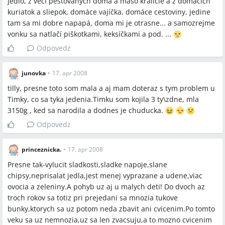
jedlo, z vecí pestovaných doma a mäso králičie a z domácich
kuriatok a sliepok, domáce vajíčka, domáce cestoviny, jedine
tam sa mi dobre napapá, doma mi je otrasne... a samozrejme
vonku sa natlačí piškotkami, keksíčkami a pod. ...
Odpovedz
junovka
•
17. apr 2008
tilly, presne toto som mala a aj mam doteraz s tym problem u
Timky, co sa tyka jedenia.Timku som kojila 3 ty\zdne, mla
3150g , ked sa narodila a dodnes je chuducka.
Odpovedz
princeznicka.
•
17. apr 2008
Presne tak-vylucit sladkosti,sladke napoje,slane
chipsy,neprisalat jedla,jest menej vyprazane a udene,viac
ovocia a zeleniny.A pohyb uz aj u malych deti! Do dvoch az
troch rokov sa totiz pri prejedani sa mnozia tukove
bunky,ktorych sa uz potom neda zbavit ani cvicenim.Po tomto
veku sa uz nemnozia,uz sa len zvacsuju,a to mozno cvicenim