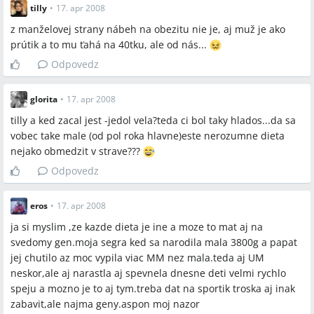
tilly
•
17. apr 2008
z manželovej strany nábeh na obezitu nie je, aj muž je ako
prútik a to mu ťahá na 40tku, ale od nás...
Odpovedz
glorita
•
17. apr 2008
tilly a ked zacal jest -jedol vela?teda ci bol taky hlados...da sa
vobec take male (od pol roka hlavne)este nerozumne dieta
nejako obmedzit v strave???
Odpovedz
eros
•
17. apr 2008
ja si myslim ,ze kazde dieta je ine a moze to mat aj na
svedomy gen.moja segra ked sa narodila mala 3800g a papat
jej chutilo az moc vypila viac MM nez mala.teda aj UM
neskor,ale aj narastla aj spevnela dnesne deti velmi rychlo
speju a mozno je to aj tym.treba dat na sportik troska aj inak
zabavit,ale najma geny.aspon moj nazor