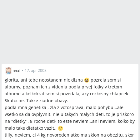
esci
•
17. apr 2008
glorita, ani tebe neostanem nic dlzna
pozrela som si
albumy, poznam ich z videnia podla prvej fotky v tretom
albume a kolkokrat som si povedala, aky rozkosny chlapcek.
Skutocne. Takze ziadne obavy.
podla mna genetika , zla zivotosprava, malo pohybu...ale
vsetko sa da ovplyvnit, nie u takych malych deti, to je priskoro
na "dietky". 8 rocne deti- to este neviem...ani neviem, kolko by
malo take dietatko vazit..
tilly, neviem, ci 4 kg novorodeniatko ma sklon na obezitu, skor