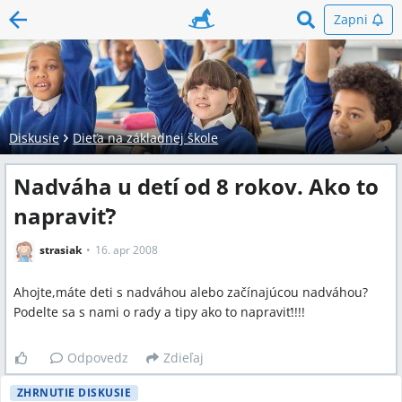
Zapni
Diskusie
Dieťa na základnej škole
Nadváha u detí od 8 rokov. Ako to
napraviť?
strasiak
16. apr 2008
Ahojte,máte deti s nadváhou alebo začínajúcou nadváhou?
Podelte sa s nami o rady a tipy ako to napraviť!!!!
Odpovedz
Zdieľaj
ZHRNUTIE DISKUSIE