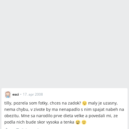
esci
•
17. apr 2008
tilly, pozrela som fotky, chces na zadok?
maly je uzasny,
nema chybu, v zivote by ma nenapadlo s nim spajat nabeh na
obezitu. Mne sa narodilo prve dieta velke a povedali mi, ze
podla nich bude skor vysoka a tenka