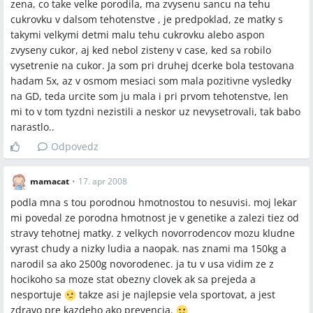
zena, co take velke porodila, ma zvysenu sancu na tehu
cukrovku v dalsom tehotenstve , je predpoklad, ze matky s
takymi velkymi detmi malu tehu cukrovku alebo aspon
zvyseny cukor, aj ked nebol zisteny v case, ked sa robilo
vysetrenie na cukor. Ja som pri druhej dcerke bola testovana
hadam 5x, az v osmom mesiaci som mala pozitivne vysledky
na GD, teda urcite som ju mala i pri prvom tehotenstve, len
mi to v tom tyzdni nezistili a neskor uz nevysetrovali, tak babo
narastlo..
Odpovedz
mamacat
•
17. apr 2008
podla mna s tou porodnou hmotnostou to nesuvisi. moj lekar
mi povedal ze porodna hmotnost je v genetike a zalezi tiez od
stravy tehotnej matky. z velkych novorrodencov mozu kludne
vyrast chudy a nizky ludia a naopak. nas znami ma 150kg a
narodil sa ako 2500g novorodenec. ja tu v usa vidim ze z
hocikoho sa moze stat obezny clovek ak sa prejeda a
nesportuje
takze asi je najlepsie vela sportovat, a jest
zdravo pre kazdeho ako prevencia.