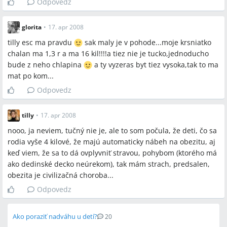
Odpovedz
glorita
•
17. apr 2008
tilly esc ma pravdu
sak maly je v pohode...moje krsniatko
chalan ma 1,3 r a ma 16 kil!!!!a tiez nie je tucko,jednoducho
bude z neho chlapina
a ty vyzeras byt tiez vysoka,tak to ma
mat po kom...
Odpovedz
tilly
•
17. apr 2008
nooo, ja neviem, tučný nie je, ale to som počula, že deti, čo sa
rodia vyše 4 kilové, že majú automaticky nábeh na obezitu, aj
keď viem, že sa to dá ovplyvniť stravou, pohybom (ktorého má
ako dedinské decko neúrekom), tak mám strach, predsalen,
obezita je civilizačná choroba...
Odpovedz
Ako poraziť nadváhu u detí?
20