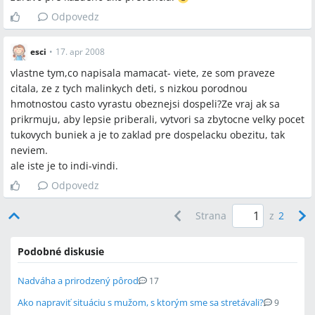
Odpovedz
esci
•
17. apr 2008
vlastne tym,co napisala mamacat- viete, ze som praveze
citala, ze z tych malinkych deti, s nizkou porodnou
hmotnostou casto vyrastu obeznejsi dospeli?Ze vraj ak sa
prikrmuju, aby lepsie priberali, vytvori sa zbytocne velky pocet
tukovych buniek a je to zaklad pre dospelacku obezitu, tak
neviem.
ale iste je to indi-vindi.
Odpovedz
Strana
z
2
Podobné diskusie
Nadváha a prirodzený pôrod
17
Ako napraviť situáciu s mužom, s ktorým sme sa stretávali?
9