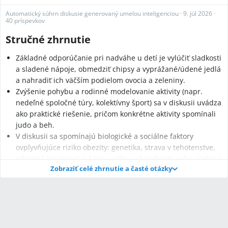
Automatický súhrn diskusie generovaný umelou inteligenciou
·
9. júl 2026
·
40 príspevkov
Stručné zhrnutie
Základné odporúčanie pri nadváhe u detí je vylúčiť sladkosti
a sladené nápoje, obmedziť chipsy a vyprážané/údené jedlá
a nahradiť ich väčším podielom ovocia a zeleniny.
Zvýšenie pohybu a rodinné modelovanie aktivity (napr.
nedeľné spoločné túry, kolektívny šport) sa v diskusii uvádza
ako praktické riešenie, pričom konkrétne aktivity spomínali
judo a beh.
V diskusii sa spomínajú biologické a sociálne faktory
ovplyvňujúce riziko obezity: genetika, strava v tehotenstve,
pôrodná hmotnosť (>4 kg) a výživa v batoľaťom veku; niektorí
Zobraziť celé zhrnutie a časté otázky
diskutujúci pripomínajú, že tukové bunky sa podľa nich
množia do 2–3 rokov veku (toto tvrdenie je v diskusii
prezentované ako fakt, ale je odborný predmet sporu).
Q:
Ako obmedziť sladkosti a nezdravé snacky u dieťaťa?