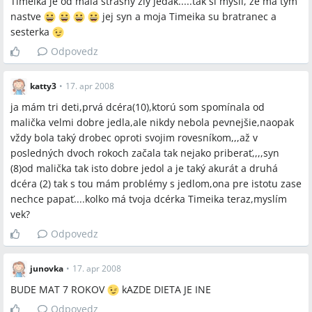
Timeika je od mala strasny zly jedak.....tak si mysli, ze ma tym
nastve
jej syn a moja Timeika su bratranec a
sesterka
Odpovedz
katty3
•
17. apr 2008
ja mám tri deti,prvá dcéra(10),ktorú som spomínala od
malička velmi dobre jedla,ale nikdy nebola pevnejšie,naopak
vždy bola taký drobec oproti svojim rovesníkom,,,až v
posledných dvoch rokoch začala tak nejako priberať,,,,syn
(8)od malička tak isto dobre jedol a je taký akurát a druhá
dcéra (2) tak s tou mám problémy s jedlom,ona pre istotu zase
nechce papať....kolko má tvoja dcérka Timeika teraz,myslím
vek?
Odpovedz
junovka
•
17. apr 2008
BUDE MAT 7 ROKOV
kAZDE DIETA JE INE
Odpovedz