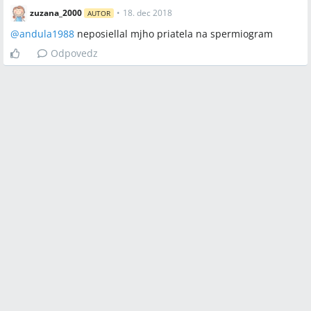
zuzana_2000
•
18. dec 2018
AUTOR
@
andula1988
neposiellal mjho priatela na spermiogram
Odpovedz