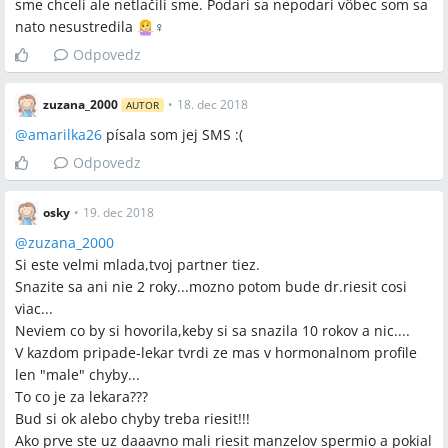
sme chceli ale netlačili sme. Podari sa nepodarí vôbec som sa
nato nesustredila
‍♀️
Odpovedz
zuzana_2000
•
18. dec 2018
AUTOR
@
amarilka26
písala som jej SMS :(
Odpovedz
osky
•
19. dec 2018
@
zuzana_2000
Si este velmi mlada,tvoj partner tiez.
Snazite sa ani nie 2 roky...mozno potom bude dr.riesit cosi
viac...
Neviem co by si hovorila,keby si sa snazila 10 rokov a nic....
V kazdom pripade-lekar tvrdi ze mas v hormonalnom profile
len "male" chyby...
To co je za lekara???
Bud si ok alebo chyby treba riesit!!!
Ako prve ste uz daaavno mali riesit manzelov spermio a pokial