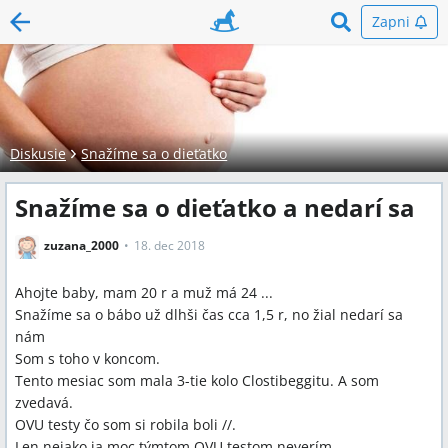
Zapni
Diskusie
Snažíme sa o dieťatko
Snažíme sa o dieťatko a nedarí sa
zuzana_2000
18. dec 2018
Ahojte baby, mam 20 r a muž má 24 ...
Snažíme sa o bábo už dlhši čas cca 1,5 r, no žial nedarí sa
nám
Som s toho v koncom.
Tento mesiac som mala 3-tie kolo Clostibeggitu. A som
zvedavá.
OVU testy čo som si robila boli //.
Len nejako ja moc týmtom OVU testom neverím ...