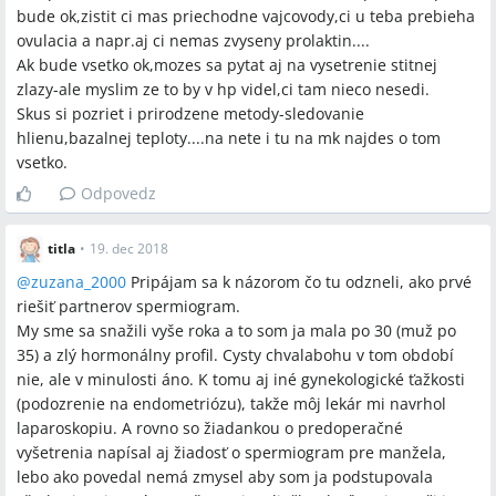
bude ok,zistit ci mas priechodne vajcovody,ci u teba prebieha
ovulacia a napr.aj ci nemas zvyseny prolaktin....
Ak bude vsetko ok,mozes sa pytat aj na vysetrenie stitnej
zlazy-ale myslim ze to by v hp videl,ci tam nieco nesedi.
Skus si pozriet i prirodzene metody-sledovanie
hlienu,bazalnej teploty....na nete i tu na mk najdes o tom
vsetko.
Odpovedz
titla
•
19. dec 2018
@
zuzana_2000
Pripájam sa k názorom čo tu odzneli, ako prvé
riešiť partnerov spermiogram.
My sme sa snažili vyše roka a to som ja mala po 30 (muž po
35) a zlý hormonálny profil. Cysty chvalabohu v tom období
nie, ale v minulosti áno. K tomu aj iné gynekologické ťažkosti
(podozrenie na endometriózu), takže môj lekár mi navrhol
laparoskopiu. A rovno so žiadankou o predoperačné
vyšetrenia napísal aj žiadosť o spermiogram pre manžela,
lebo ako povedal nemá zmysel aby som ja podstupovala