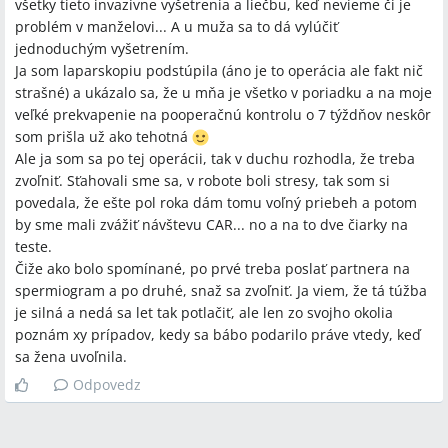
všetky tieto invazívne vyšetrenia a liečbu, keď nevieme či je
problém v manželovi... A u muža sa to dá vylúčiť
jednoduchým vyšetrením.
Ja som laparskopiu podstúpila (áno je to operácia ale fakt nič
strašné) a ukázalo sa, že u mňa je všetko v poriadku a na moje
veľké prekvapenie na pooperačnú kontrolu o 7 týždňov neskôr
som prišla už ako tehotná
Ale ja som sa po tej operácii, tak v duchu rozhodla, že treba
zvoľniť. Sťahovali sme sa, v robote boli stresy, tak som si
povedala, že ešte pol roka dám tomu voľný priebeh a potom
by sme mali zvážiť návštevu CAR... no a na to dve čiarky na
teste.
Čiže ako bolo spomínané, po prvé treba poslať partnera na
spermiogram a po druhé, snaž sa zvoľniť. Ja viem, že tá túžba
je silná a nedá sa let tak potlačiť, ale len zo svojho okolia
poznám xy prípadov, kedy sa bábo podarilo práve vtedy, keď
sa žena uvoľnila.
Odpovedz