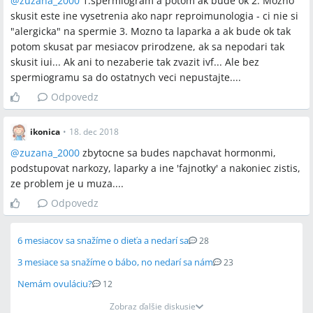
@
zuzana_2000
1.spermiogram a potom ak bude ok 2. Mozno
skusit este ine vysetrenia ako napr reproimunologia - ci nie si
"alergicka" na spermie 3. Mozno ta laparka a ak bude ok tak
potom skusat par mesiacov prirodzene, ak sa nepodari tak
skusit iui... Ak ani to nezaberie tak zvazit ivf... Ale bez
spermiogramu sa do ostatnych veci nepustajte....
Odpovedz
ikonica
•
18. dec 2018
@
zuzana_2000
zbytocne sa budes napchavat hormonmi,
podstupovat narkozy, laparky a ine 'fajnotky' a nakoniec zistis,
ze problem je u muza....
Odpovedz
6 mesiacov sa snažíme o dieťa a nedarí sa
28
3 mesiace sa snažíme o bábo, no nedarí sa nám
23
Nemám ovuláciu?
12
Zobraz ďalšie diskusie