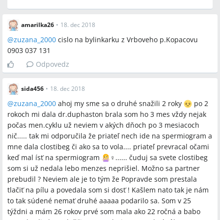
amarilka26
•
18. dec 2018
@
zuzana_2000
cislo na bylinkarku z Vrboveho p.Kopacovu
0903 037 131
Odpovedz
sida456
•
18. dec 2018
@
zuzana_2000
ahoj my sme sa o druhé snažili 2 roky
po 2
rokoch mi dala dr.duphaston brala som ho 3 mes vždy nejak
počas men.cyklu už neviem v akých dňoch po 3 mesiacoch
nič..... tak mi odporučila že priateľ nech ide na spermiogram a
mne dala clostibeg či ako sa to vola.... priateľ prevracal očami
keď mal ísť na spermiogram
‍♀️...... čuduj sa svete clostibeg
som si už nedala lebo menzes neprišiel. Možno sa partner
prebudil ? Neviem ale je to tým že Popravde som prestala
tlačiť na pílu a povedala som si dosť ! Kašlem nato tak je nám
to tak súdené nemať druhé aaaaa podarilo sa. Som v 25
týždni a mám 26 rokov prvé som mala ako 22 ročná a babo