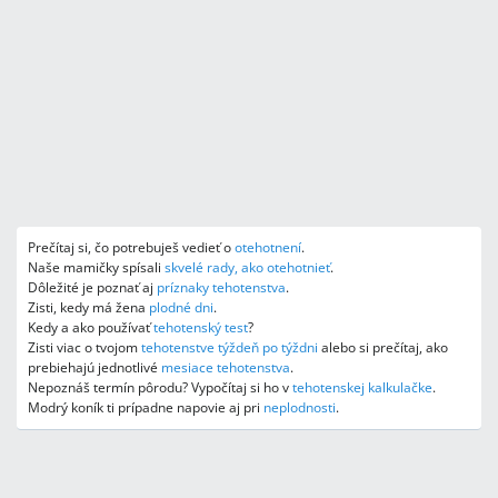
Prečítaj si, čo potrebuješ vedieť o
otehotnení
.
Naše mamičky spísali
skvelé rady, ako otehotnieť
.
Dôležité je poznať aj
príznaky tehotenstva
.
Zisti, kedy má žena
plodné dni
.
Kedy a ako používať
tehotenský test
?
Zisti viac o tvojom
tehotenstve týždeň po týždni
alebo si prečítaj, ako
prebiehajú jednotlivé
mesiace tehotenstva
.
Nepoznáš termín pôrodu? Vypočítaj si ho v
tehotenskej kalkulačke
.
Modrý koník ti prípadne napovie aj pri
neplodnosti
.