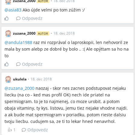
zuzana_2000
•
18. dec 2018
AUTOR
@
asia83
Ako újde velmi po tom zúžim :/
Odpovedz
zuzana_2000
•
18. dec 2018
AUTOR
@
andula1988
raz mi rozprával o laproskopii, len nehovoril ze
mala by som alebp ze dobré by bolo .. :( Ale opýttam sa ho na
to
Odpovedz
ukulela
•
18. dec 2018
@
zuzana_2000
naozaj - skor nes zacnes podstupovat nejaku
liecku (na co - ked mas profil OK) nech ide priatel na
spermiogram. to je to najmenej, co moze urobit. a potom
obaja vitaminy, ty kys. listovu, jemu tiez nejake vhodne najdi.
a ak bude mat spermiogram v poriadku, potom rieste dalsiu
tvoju liecbu. cudujem sa, ze ti to lekar hned nenavrhol.
👍
1
Odpovedz