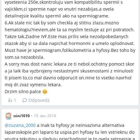
vyseteenia 250e,skontroluju vam kompatibilitu spermii s
vajickkm,ci spermie napr vo vnutri nezabijas,a ovela
detailnejsie kvalitu spermii ako na spermiograme.
6.Ak stale nic tak by som checkla aj stitnu zlazu,mozno
hematologiu?neviem,ale ta sa myslim testuje az pri potratoch.
Takze tak.Ziadne IVF.Este mas prilis vela nezodpobedanych
otazok aby si sa dala napichat hormonmi a umelo oplodnovat.
Must have je spermiogram,folikulometria a hyfosy.Bez toho by
som.sa nezaobisla.
A sorry mas dost nanic lekara ze ti nebol.ochotny pomoct skor
a ja laik iba vyzbrojeny nestastnymi skusenostami z minulosti
ti pisem to,co mal davno odporucit on.mne to vsetko navrhol
moj dr.zvaz vymenu lekara.
Drzim silno palce
👍
1
Odpovedz
nini1010
•
19. dec 2018
@
zuzana_2000
a inak ta hyfosy je neinvazivna alternativa
laparoskopie.pri laparo ta uspia.pri hyfoay tu len vstrieknu do
vnutra tekutinu a sleduju priechodnost.je to ovela setrnejsie a