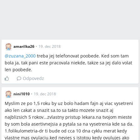
amarilka26
•
19. dec 2018
@
zuzana_2000
treba jej telefonovat poobede. Ked som tam
bola ja, tak pani este pracovala niekde, takze sa jej dalo volat
len poobede.
Odpovedz
nini1010
•
19. dec 2018
Myslim ze po 1,5 roku by uz bolo hadam fajn aj viac vysetreni
ako len cakat a snazit sa.to sa takto mozete snazit aj
najblizsich 5 rokov...zvlastny pristup lekara.na tvojom mieste
by som bola asertivnejsia a pytala sa na vysetrenia kde sa da.
1.folikulometria-dr ti bude od cca 10 dna cyklu merat kedy
vlastne mas ovulaciu.ked nevies s istotou kedy ovulujes ako