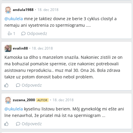
andula1988
•
18. dec 2018
@
ukulela
mne je taktiez dovne ze berie 3 cyklus clostyl a
nemaju ani vysetrenia zo spermiogramu ....
👍
1
Odpovedz
evalin88
•
18. dec 2018
Kamoska sa dlho s manzelom snazila. Nakoniec zistili ze on
ma bohuzial pomalsie spermie, cize nakoniec potrebovali
asistovanu reprodukciu.. muz mal 30. Ona 26. Bola zdrava
takze uz potom donosit babo nebol problem.
Odpovedz
zuzana_2000
•
18. dec 2018
AUTOR
@
ukulela
kyselinu listovu beriem. Môj gynekológ mi ešte ani
lne nenavrhol, že priatel má íst na spermiogram ...
Odpovedz