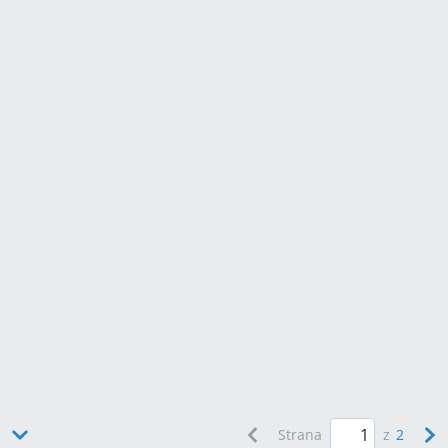
Strana
z
2