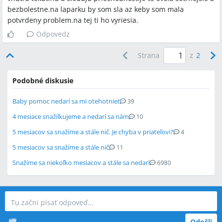
bezbolestne.na laparku by som sla az keby som mala
potvrdeny problem.na tej ti ho vyriesia.
Odpovedz
Strana
z
2
Podobné diskusie
Baby pomoc nedarí sa mi otehotnieť
39
4 mesiace snažilkujeme a nedarí sa nám
10
5 mesiacov sa snažíme a stále nič. Je chyba v priateľovi?
4
5 mesiacov sa snažíme a stále nič
11
Snažíme sa niekoľko mesiacov a stále sa nedarí
6980
Odošli