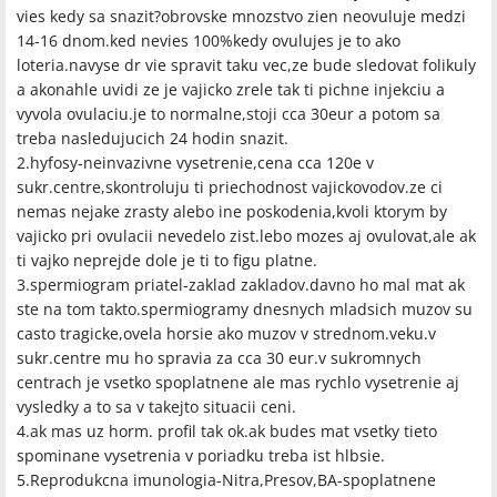
vies kedy sa snazit?obrovske mnozstvo zien neovuluje medzi
14-16 dnom.ked nevies 100%kedy ovulujes je to ako
loteria.navyse dr vie spravit taku vec,ze bude sledovat folikuly
a akonahle uvidi ze je vajicko zrele tak ti pichne injekciu a
vyvola ovulaciu.je to normalne,stoji cca 30eur a potom sa
treba nasledujucich 24 hodin snazit.
2.hyfosy-neinvazivne vysetrenie,cena cca 120e v
sukr.centre,skontroluju ti priechodnost vajickovodov.ze ci
nemas nejake zrasty alebo ine poskodenia,kvoli ktorym by
vajicko pri ovulacii nevedelo zist.lebo mozes aj ovulovat,ale ak
ti vajko neprejde dole je ti to figu platne.
3.spermiogram priatel-zaklad zakladov.davno ho mal mat ak
ste na tom takto.spermiogramy dnesnych mladsich muzov su
casto tragicke,ovela horsie ako muzov v strednom.veku.v
sukr.centre mu ho spravia za cca 30 eur.v sukromnych
centrach je vsetko spoplatnene ale mas rychlo vysetrenie aj
vysledky a to sa v takejto situacii ceni.
4.ak mas uz horm. profil tak ok.ak budes mat vsetky tieto
spominane vysetrenia v poriadku treba ist hlbsie.
5.Reprodukcna imunologia-Nitra,Presov,BA-spoplatnene