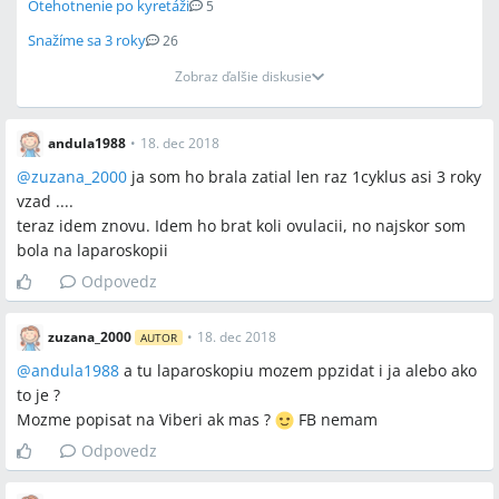
Otehotnenie po kyretáži
5
Snažíme sa 3 roky
26
Zobraz ďalšie diskusie
andula1988
•
18. dec 2018
@
zuzana_2000
ja som ho brala zatial len raz 1cyklus asi 3 roky
vzad ....
teraz idem znovu. Idem ho brat koli ovulacii, no najskor som
bola na laparoskopii
Odpovedz
zuzana_2000
•
18. dec 2018
AUTOR
@
andula1988
a tu laparoskopiu mozem ppzidat i ja alebo ako
to je ?
Mozme popisat na Viberi ak mas ?
FB nemam
Odpovedz