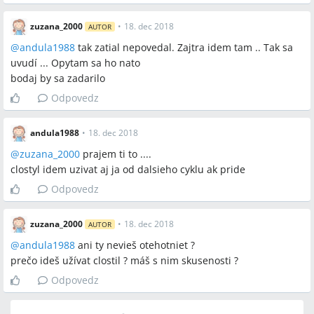
zuzana_2000
•
18. dec 2018
AUTOR
@
andula1988
tak zatial nepovedal. Zajtra idem tam .. Tak sa
uvudí ... Opytam sa ho nato
bodaj by sa zadarilo
Odpovedz
andula1988
•
18. dec 2018
@
zuzana_2000
prajem ti to ....
clostyl idem uzivat aj ja od dalsieho cyklu ak pride
Odpovedz
zuzana_2000
•
18. dec 2018
AUTOR
@
andula1988
ani ty nevieš otehotniet ?
prečo ideš užívat clostil ? máš s nim skusenosti ?
Odpovedz