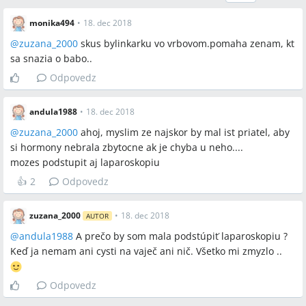
monika494
•
18. dec 2018
@
zuzana_2000
skus bylinkarku vo vrbovom.pomaha zenam, kt
sa snazia o babo..
Odpovedz
andula1988
•
18. dec 2018
@
zuzana_2000
ahoj, myslim ze najskor by mal ist priatel, aby
si hormony nebrala zbytocne ak je chyba u neho....
mozes podstupit aj laparoskopiu
👍
2
Odpovedz
zuzana_2000
•
18. dec 2018
AUTOR
@
andula1988
A prečo by som mala podstúpiť laparoskopiu ?
Keď ja nemam ani cysti na vaječ ani nič. Všetko mi zmyzlo ..
Odpovedz