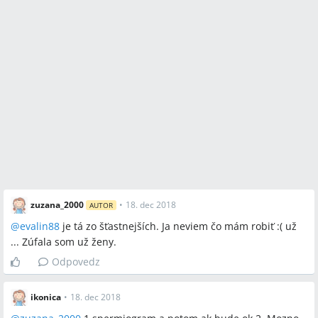
zuzana_2000
•
18. dec 2018
AUTOR
@
evalin88
je tá zo šťastnejších. Ja neviem čo mám robiť :( už
... Zúfala som už ženy.
Odpovedz
ikonica
•
18. dec 2018