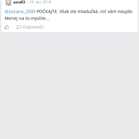
asia83
•
18. dec 2018
@
zuzana_2000
POČKAJTE. Však ste mladučká, nič vám neujde.
Menej na to myslite...
Odpovedz