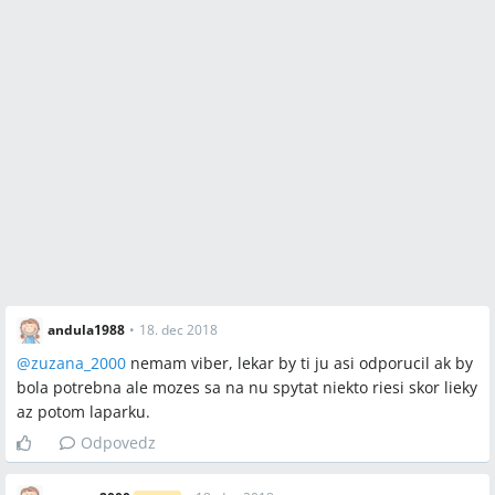
andula1988
•
18. dec 2018
@
zuzana_2000
nemam viber, lekar by ti ju asi odporucil ak by
bola potrebna ale mozes sa na nu spytat niekto riesi skor lieky
az potom laparku.
Odpovedz