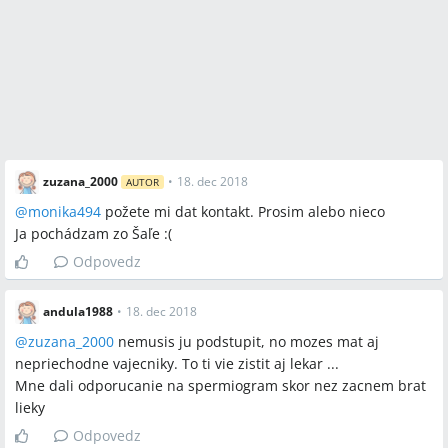
zuzana_2000
•
18. dec 2018
AUTOR
@
monika494
požete mi dat kontakt. Prosim alebo nieco
Ja pochádzam zo Šaľe :(
Odpovedz
andula1988
•
18. dec 2018
@
zuzana_2000
nemusis ju podstupit, no mozes mat aj
nepriechodne vajecniky. To ti vie zistit aj lekar ...
Mne dali odporucanie na spermiogram skor nez zacnem brat
lieky
Odpovedz