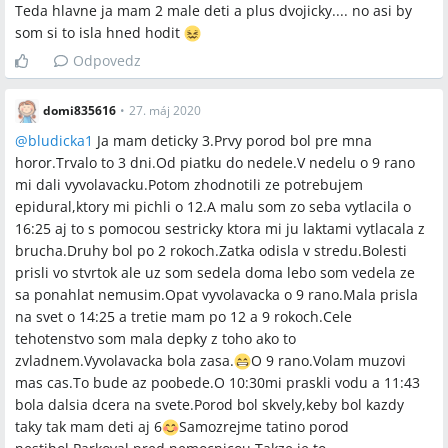
Teda hlavne ja mam 2 male deti a plus dvojicky.... no asi by
som si to isla hned hodit
Odpovedz
domi835616
•
27. máj 2020
@
bludicka1
Ja mam deticky 3.Prvy porod bol pre mna
horor.Trvalo to 3 dni.Od piatku do nedele.V nedelu o 9 rano
mi dali vyvolavacku.Potom zhodnotili ze potrebujem
epidural,ktory mi pichli o 12.A malu som zo seba vytlacila o
16:25 aj to s pomocou sestricky ktora mi ju laktami vytlacala z
brucha.Druhy bol po 2 rokoch.Zatka odisla v stredu.Bolesti
prisli vo stvrtok ale uz som sedela doma lebo som vedela ze
sa ponahlat nemusim.Opat vyvolavacka o 9 rano.Mala prisla
na svet o 14:25 a tretie mam po 12 a 9 rokoch.Cele
tehotenstvo som mala depky z toho ako to
zvladnem.Vyvolavacka bola zasa.
O 9 rano.Volam muzovi
mas cas.To bude az poobede.O 10:30mi praskli vodu a 11:43
bola dalsia dcera na svete.Porod bol skvely,keby bol kazdy
taky tak mam deti aj 6
Samozrejme tatino porod