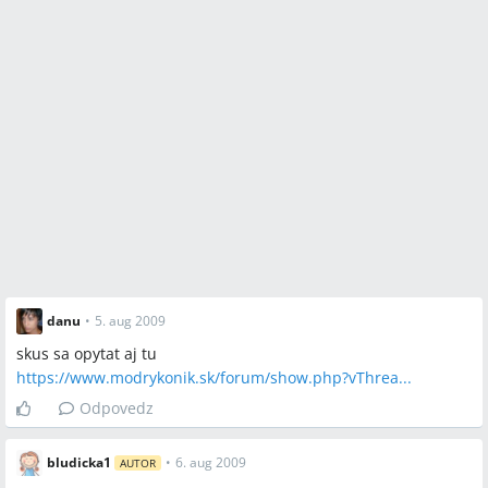
danu
•
5. aug 2009
skus sa opytat aj tu
https://www.modrykonik.sk/forum/show.php?vThrea...
Odpovedz
bludicka1
•
6. aug 2009
AUTOR