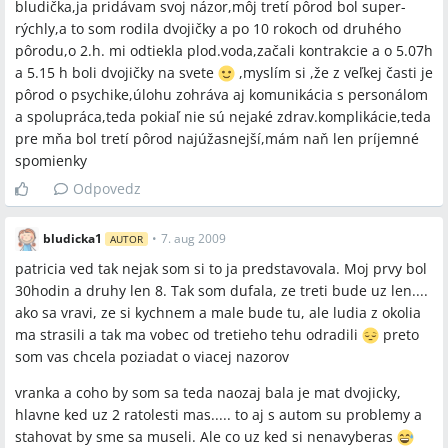
bludička,ja pridávam svoj názor,môj tretí pôrod bol super-
rýchly,a to som rodila dvojičky a po 10 rokoch od druhého
pôrodu,o 2.h. mi odtiekla plod.voda,začali kontrakcie a o 5.07h
a 5.15 h boli dvojičky na svete
,myslím si ,že z veľkej časti je
pôrod o psychike,úlohu zohráva aj komunikácia s personálom
a spolupráca,teda pokiaľ nie sú nejaké zdrav.komplikácie,teda
pre mňa bol tretí pôrod najúžasnejší,mám naň len príjemné
spomienky
Odpovedz
bludicka1
•
7. aug 2009
AUTOR
patricia ved tak nejak som si to ja predstavovala. Moj prvy bol
30hodin a druhy len 8. Tak som dufala, ze treti bude uz len....
ako sa vravi, ze si kychnem a male bude tu, ale ludia z okolia
ma strasili a tak ma vobec od tretieho tehu odradili
preto
som vas chcela poziadat o viacej nazorov
vranka a coho by som sa teda naozaj bala je mat dvojicky,
hlavne ked uz 2 ratolesti mas..... to aj s autom su problemy a
stahovat by sme sa museli. Ale co uz ked si nenavyberas