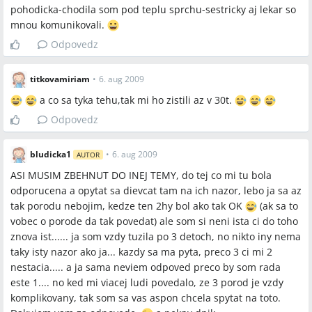
pohodicka-chodila som pod teplu sprchu-sestricky aj lekar so
mnou komunikovali.
Odpovedz
titkovamiriam
•
6. aug 2009
a co sa tyka tehu,tak mi ho zistili az v 30t.
Odpovedz
bludicka1
•
6. aug 2009
AUTOR
ASI MUSIM ZBEHNUT DO INEJ TEMY, do tej co mi tu bola
odporucena a opytat sa dievcat tam na ich nazor, lebo ja sa az
tak porodu nebojim, kedze ten 2hy bol ako tak OK
(ak sa to
vobec o porode da tak povedat) ale som si neni ista ci do toho
znova ist...... ja som vzdy tuzila po 3 detoch, no nikto iny nema
taky isty nazor ako ja... kazdy sa ma pyta, preco 3 ci mi 2
nestacia..... a ja sama neviem odpoved preco by som rada
este 1.... no ked mi viacej ludi povedalo, ze 3 porod je vzdy
komplikovany, tak som sa vas aspon chcela spytat na toto.