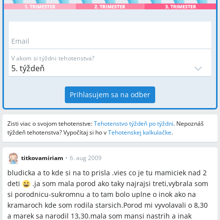
Email
V akom si týždni tehotenstva?
Prihlasujem sa na odber
Zisti viac o svojom tehotenstve:
Tehotenstvo týždeň po týždni
.
Nepoznáš
týždeň tehotenstva? Vypočítaj si ho v
Tehotenskej kalkulačke
.
titkovamiriam
•
6. aug 2009
bludicka a to kde si na to prisla .vies co je tu mamiciek nad 2
deti
.ja som mala porod ako taky najrajsi treti,vybrala som
si porodnicu-sukromnu a to tam bolo uplne o inok ako na
kramaroch kde som rodila starsich.Porod mi vyvolavali o 8,30
a marek sa narodil 13,30.mala som mansi nastrih a inak