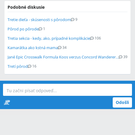
Podobné diskusie
Tretie dieťa - skúsenosti s pôrodom
9
Pôrod po pôrode
1
Tretia sekcia - kedy, ako, prípadné komplikácie
106
Kamarátka ako kstná mama
34
Jané Epic Crosswalk Formula Koos verzus Concord Wanderer travel set air sleeper
39
Tretí pôrod
16
Odošli