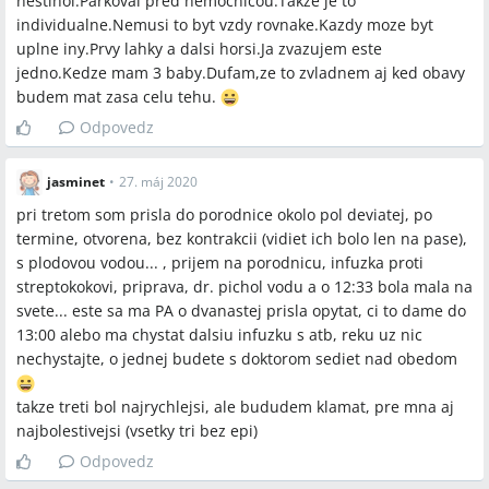
nestihol.Parkoval pred nemocnicou.Takze je to
individualne.Nemusi to byt vzdy rovnake.Kazdy moze byt
uplne iny.Prvy lahky a dalsi horsi.Ja zvazujem este
jedno.Kedze mam 3 baby.Dufam,ze to zvladnem aj ked obavy
budem mat zasa celu tehu.
Odpovedz
jasminet
•
27. máj 2020
pri tretom som prisla do porodnice okolo pol deviatej, po
termine, otvorena, bez kontrakcii (vidiet ich bolo len na pase),
s plodovou vodou... , prijem na porodnicu, infuzka proti
streptokokovi, priprava, dr. pichol vodu a o 12:33 bola mala na
svete... este sa ma PA o dvanastej prisla opytat, ci to dame do
13:00 alebo ma chystat dalsiu infuzku s atb, reku uz nic
nechystajte, o jednej budete s doktorom sediet nad obedom
takze treti bol najrychlejsi, ale bududem klamat, pre mna aj
najbolestivejsi (vsetky tri bez epi)
Odpovedz