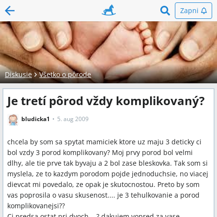
Zapni
Diskusie
Všetko o pôrode
Je tretí pôrod vždy komplikovaný?
bludicka1
5. aug 2009
chcela by som sa spytat mamiciek ktore uz maju 3 deticky ci
bol vzdy 3 porod komplikovany? Moj prvy porod bol velmi
dlhy, ale tie prve tak byvaju a 2 bol zase bleskovka. Tak som si
myslela, ze to kazdym porodom pojde jednoduchsie, no viacej
dievcat mi povedalo, ze opak je skutocnostou. Preto by som
vas poprosila o vasu skusenost.... je 3 tehulkovanie a porod
komplikovanejsi??
Ci predsa ostat pri dvoch....? dakujem vopred za vase