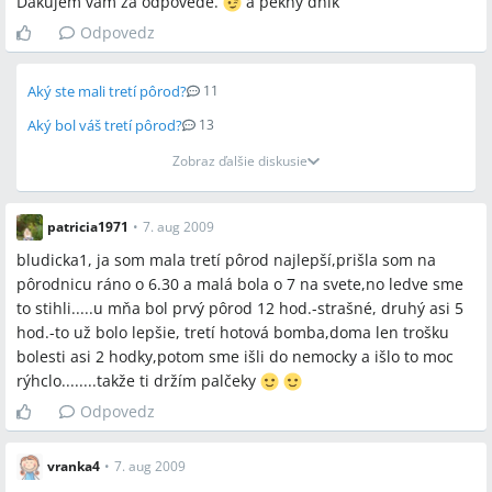
Dakujem vam za odpovede.
a pekny dnik
Odpovedz
Aký ste mali tretí pôrod?
11
Aký bol váš tretí pôrod?
13
Zobraz ďalšie diskusie
patricia1971
•
7. aug 2009
bludicka1, ja som mala tretí pôrod najlepší,prišla som na
pôrodnicu ráno o 6.30 a malá bola o 7 na svete,no ledve sme
to stihli.....u mňa bol prvý pôrod 12 hod.-strašné, druhý asi 5
hod.-to už bolo lepšie, tretí hotová bomba,doma len trošku
bolesti asi 2 hodky,potom sme išli do nemocky a išlo to moc
rýhclo........takže ti držím palčeky
Odpovedz
vranka4
•
7. aug 2009