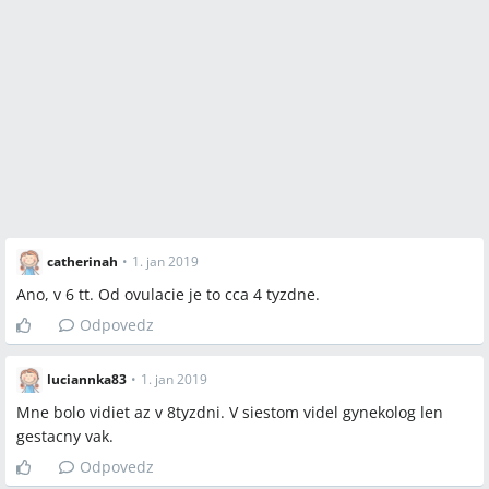
catherinah
•
1. jan 2019
Ano, v 6 tt. Od ovulacie je to cca 4 tyzdne.
Odpovedz
luciannka83
•
1. jan 2019
Mne bolo vidiet az v 8tyzdni. V siestom videl gynekolog len
gestacny vak.
Odpovedz