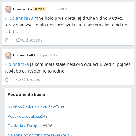
blontimka
•
1. jan 2019
AUTOR
@
luciannka83
mne bolo prvé dieťa, aj druhe vidno v 6tt+x...
teraz som však mala neskoro ovulaciu a neviem ako to od nej
ratat...
Odpovedz
luciannka83
•
2. jan 2019
@
blontimka
ja som mala stale neskoro ovulaciu. Ved ci pojdes
7. Alebo 8. Tyzden je to jedno.
Odpovedz
Podobné diskusie
35 dňový cyklus a ovulácia
39
Posunutá ovulácia
3
Ovulácia a Escapelle
26
Na sone bolo vidno žlté teliesko
6