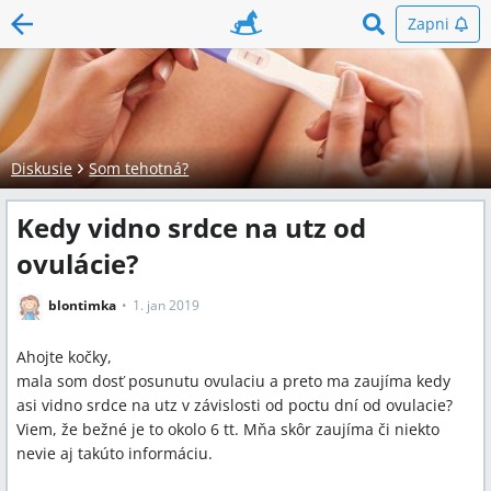
Zapni
Diskusie
Som tehotná?
Kedy vidno srdce na utz od
ovulácie?
blontimka
1. jan 2019
Ahojte kočky,
mala som dosť posunutu ovulaciu a preto ma zaujíma kedy
asi vidno srdce na utz v závislosti od poctu dní od ovulacie?
Viem, že bežné je to okolo 6 tt. Mňa skôr zaujíma či niekto
nevie aj takúto informáciu.