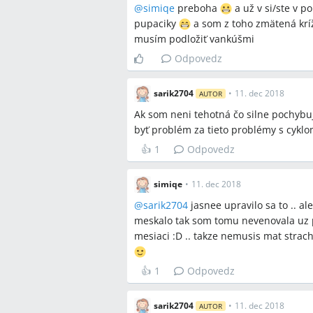
@
simiqe
preboha
a už v si/ste v 
antikoncepcie, alebo príznakom teh
pupaciky
a som z toho zmätená kríž
diskusia uvádza obe vysvetlenia ve
musím podložiť vankúšmi
Odpovedz
Otvorené otázky
Môže byť žena tehotná napriek t
sarik2704
•
11. dec 2018
AUTOR
Ako dlho presne bude trvať normal
Ak som neni tehotná čo silne pochybu
antikoncepcie u konkrétnej ženy?
byť problém za tieto problémy s cykl
Kedy je nevyhnutné pristúpiť k m
👍
1
Odpovedz
čakať prirodzenú rekuperáciu?
simiqe
•
11. dec 2018
@
sarik2704
jasnee upravilo sa to .. a
Spomenuté značky a firm
meskalo tak som tomu nevenovala uz 
mesiaci :D .. takze nemusis mat strach
žiadne
👍
1
Odpovedz
Spomenuté produkty a m
sarik2704
•
11. dec 2018
AUTOR