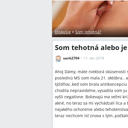
Diskusie
Som tehotná?
Som tehotná alebo je
sarik2704
11. dec 2018
Ahoj Dámy, máte niektorá skúsenosti 
poslednú MS som mala 21. októbra.. a
týždňov..keď som brala antikoncepci
chodila nepravidelne..vysadila som ju 
vyšli negatívne. Bolievajú ma veľmi kr
akné, no teraz sa mi vychádzali líca a
nejakého ochorenie alebo tehotenstva
teraz nechcem ísť znova s tým..počk