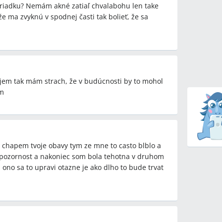
poriadku? Nemám akné zatiaľ chvalabohu len take
otenstva/gynekologického ochorenia (napr. cysty);
e ma zvyknú v spodnej časti tak bolieť, že sa
dľa seba.
rom negatívnym domácim testom?
izácia menštruačného cyklu po vysadení
jem tak mám strach, že v budúcnosti by to mohol
om
edikamentóznemu vyvolaniu menštruácie a kedy
le chapem tvoje obavy tym ze mne to casto blblo a
y
pozornost a nakoniec som bola tehotna v druhom
 ono sa to upravi otazne je ako dlho to bude trvat
etódy