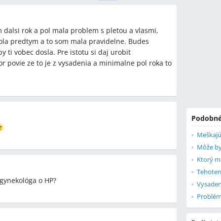
ácie po vysadení hormonálnej antikoncepcie?
m dalsi rok a pol mala problem s pletou a vlasmi,
môže trvať „niekoľko mesiacov“ až „rok a pol“, takže
bola predtym a to som mala pravidelne. Budes
ých mesiacov do ~18 mesiacov.
 ti vobec dosla. Pre istotu si daj urobit
eškaní menštruácie?
tor povie ze to je z vysadenia a minimalne pol roka to
nekológa pri opakovanom meškaní, už po druhom
é symptómy; gynekológ môže odporučiť testy alebo
rhnúť pri dlhom meškaní?
Podobné
fil ako štandardný test, možnosť
ie („vyvolávačky“) a vyšetrenia na vylúčenie cysty
Meškajú
u.
Ktorý m
livé pri dlhom meškaní?
y považovali za silný indikátor neprítomnosti
Tehotens
gynekológa o HP?
dborné vyšetrenie, ak pretrváva neistota alebo
Problém
obiť akné a problémy s vlasmi?