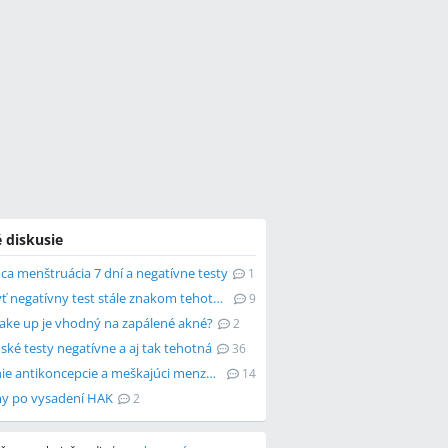
 diskusie
ca menštruácia 7 dní a negatívne testy
1
Môže byť negatívny test stále znakom tehotenstva?
9
ake up je vhodný na zapálené akné?
2
ké testy negatívne a aj tak tehotná
36
Vysadenie antikoncepcie a meškajúci menzes. Môžem byť tehotná?
14
y po vysadení HAK
2