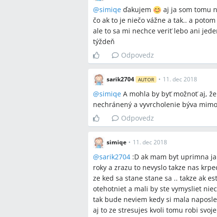
antikoncepcia, vysadenie antikoncepci
@
simiqe
ďakujem
aj ja som tomu n
cysta, rakovina krčka maternice, kont
čo ak to je niečo vážne a tak.. a pot
ale to sa mi nechce veriť lebo ani jede
Miesta a osoby
týždeň
Odpovedz
žiadne
sarik2704
•
11. dec 2018
AUTOR
@
simiqe
A mohla by byť možnoť aj, že
nechránený a vyvrcholenie býva mimo
Odpovedz
simiqe
•
11. dec 2018
@
sarik2704
:D ak mam byt uprimna ja 
roky a zrazu to nevyslo takze nas krpe
ze ked sa stane stane sa .. takze ak 
otehotniet a mali by ste vymysliet nieco
tak bude neviem kedy si mala naposledy 
aj to ze stresujes kvoli tomu robi svoj