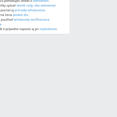
, čo potrebuješ vedieť o
otehotnení
.
čky spísali
skvelé rady, ako otehotnieť
.
e poznať aj
príznaky tehotenstva
.
y má žena
plodné dni
.
 používať
tehotenský test
?
mesiace
a
k ti prípadne napovie aj pri
neplodnosti
.