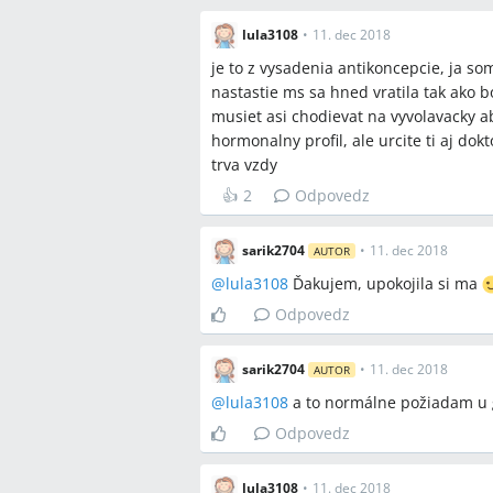
Najčastejšie otázky
lula3108
•
11. dec 2018
Q:
Ako dlho môže trvať návrat menštr
je to z vysadenia antikoncepcie, ja so
A:
V diskusii ženy uvádzali, že návrat 
nastastie ms sa hned vratila tak ako 
očakávaný časový rámec je od niekoľk
musiet asi chodievat na vyvolavacky aby
Q:
Kedy mám ísť na gynekológiu pri m
hormonalny profil, ale urcite ti aj dok
A:
V diskusii odporúčali navštíviť gy
trva vzdy
mesiaci meškania alebo ak sú výrazn
👍
2
Odpovedz
liečbu.
Q:
Aké vyšetrenia môže gynekológ nav
sarik2704
•
11. dec 2018
AUTOR
A:
Diskutujúce uviedli hormonálny pro
@
lula3108
Ďakujem, upokojila si ma
medikamentózneho vyvolania menštruác
Odpovedz
alebo iného gynekologického problém
Q:
Sú domáce tehotenské testy spoľah
sarik2704
•
11. dec 2018
AUTOR
A:
V diskusii tri negatívne domáce test
@
lula3108
a to normálne požiadam u 
tehotenstva, ale zároveň odporúčali o
symptómy.
Odpovedz
Q:
Môže vysadenie antikoncepcie spôs
lula3108
•
11. dec 2018