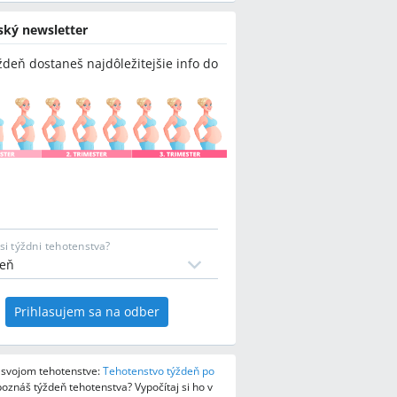
ský newsletter
ždeň dostaneš najdôležitejšie info do
si týždni tehotenstva?
Prihlasujem sa na odber
o svojom tehotenstve:
Tehotenstvo týždeň po
oznáš týždeň tehotenstva? Vypočítaj si ho v