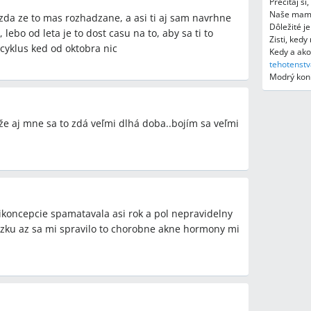
šenie pleti a problém s vlasmi po vysadení
Prečítaj si
Naše mami
 nemusia byť trvalé a telo sa môže časom upraviť.
zda ze to mas rozhadzane, a asi ti aj sam navrhne
Dôležité j
 lebo od leta je to dost casu na to, aby sa ti to
Zisti, ked
oviny prsníka alebo krčka maternice?
 cyklus ked od oktobra nic
Kedy a ako
ntroly u gynekológa a včasné vyšetrenia; jedna z
tehotenstv
 pravidelne na kontroly.
Modrý koní
e aj mne sa to zdá veľmi dlhá doba..bojím sa veľmi
cie môže viesť k dlhému meškaniu menštruácie a
í je spraviť tehotenský test, navštíviť gynekológa
ikoncepcie spamatavala asi rok a pol nepravidelny
ynekológ môže zvážiť medikamentózne vyvolanie
zku az sa mi spravilo to chorobne akne hormony mi
alšie vyšetrenia.
né, zmeny pulzu) sú buď výsledkom vysadenia