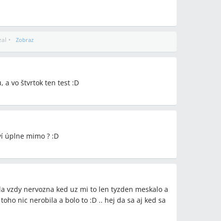
zal
•
Zobraz
 a vo štvrtok ten test :D
ví úplne mimo ? :D
la vzdy nervozna ked uz mi to len tyzden meskalo a
oho nic nerobila a bolo to :D .. hej da sa aj ked sa