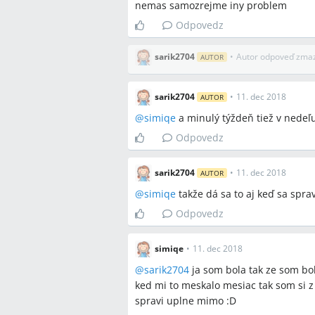
nemas samozrejme iny problem
Odpovedz
sarik2704
•
Autor odpoveď zma
AUTOR
sarik2704
•
11. dec 2018
AUTOR
@
simiqe
a minulý týždeň tiež v nedeľu,
Odpovedz
sarik2704
•
11. dec 2018
AUTOR
@
simiqe
takže dá sa to aj keď sa spra
Odpovedz
simiqe
•
11. dec 2018
@
sarik2704
ja som bola tak ze som bo
ked mi to meskalo mesiac tak som si z t
spravi uplne mimo :D