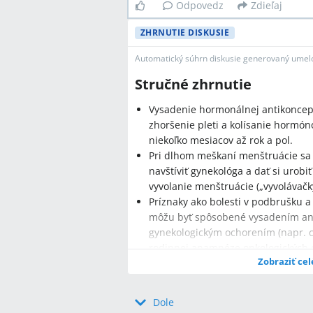
Odpovedz
Zdieľaj
ZHRNUTIE DISKUSIE
Automatický súhrn diskusie generovaný umelo
Stručné zhrnutie
Vysadenie hormonálnej antikoncep
zhoršenie pleti a kolísanie hormón
niekoľko mesiacov až rok a pol.
Pri dlhom meškaní menštruácie sa 
navštíviť gynekológa a dať si urob
vyvolanie menštruácie („vyvolávačky
Príznaky ako bolesti v podbrušku a 
môžu byť spôsobené vysadením ant
gynekologickým ochorením (napr. cy
rodinnej anamnéze onkologických 
Zobraziť cel
Dole