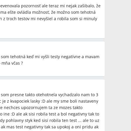
e, hormonálny profil, vyvolávačky, tehotenské testy,
evenovala pozornosť ale teraz mi nejak zašibalo, že
roly u gynekológa
om ma ešte ovládla možnosť, že možno som tehotná
n z troch testov mi nevyšiel a robila som si minuly
 som tehotná keď mi vyšli testy negatívne a mavam
 mňa včas ?
som presne takto otehotnela vychadzalo nam to 3
c je z kvapociek lasky :D ale my sme boli nastaveny
este nechces upozornujem ta ze mozes takto
 ine :D ale ak sisi robila test a bol negativny tak to
pohlavny styk ked sisi robila ten test ... ale to uz
e ak mas test negativny tak sa upokoj a oni pridu ak