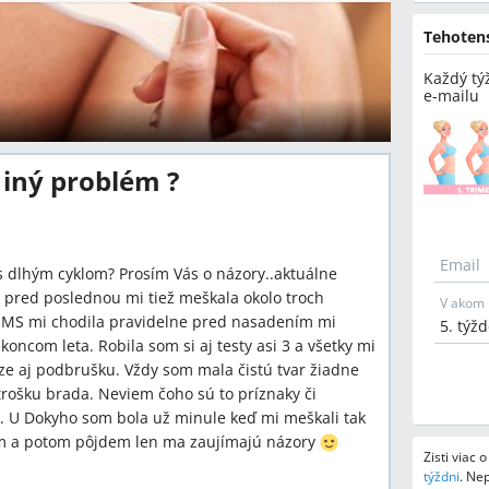
Tehoten
Každý tý
e-mailu
 iný problém ?
Email
s dlhým cyklom? Prosím Vás o názory..aktuálne
 pred poslednou mi tiež meškala okolo troch
V akom 
u MS mi chodila pravidelne pred nasadením mi
koncom leta. Robila som si aj testy asi 3 a všetky mi
íze aj podbrušku. Vždy som mala čistú tvar žiadne
 trošku brada. Neviem čoho sú to príznaky či
. U Dokyho som bola už minule keď mi meškali tak
ám a potom pôjdem len ma zaujímajú názory
Zisti viac 
týždni
.
Nep