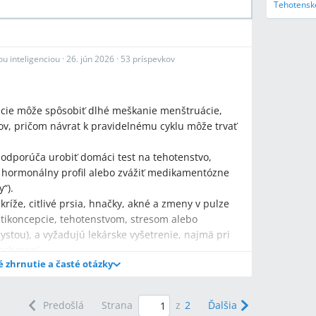
Tehotenske
u inteligenciou
·
26. jún 2026
·
53 príspevkov
cie môže spôsobiť dlhé meškanie menštruácie,
ov, pričom návrat k pravidelnému cyklu môže trvať
odporúča urobiť domáci test na tehotenstvo,
iť hormonálny profil alebo zvážiť medikamentózne
“).
kríže, citlivé prsia, hnačky, akné a zmeny v pulze
ikoncepcie, tehotenstvom, stresom alebo
stou), a vyžadujú lekárske vyšetrenie, najmä pri
ochorení.
é zhrnutie a časté otázky
Predošlá
Strana
z
2
Ďalšia