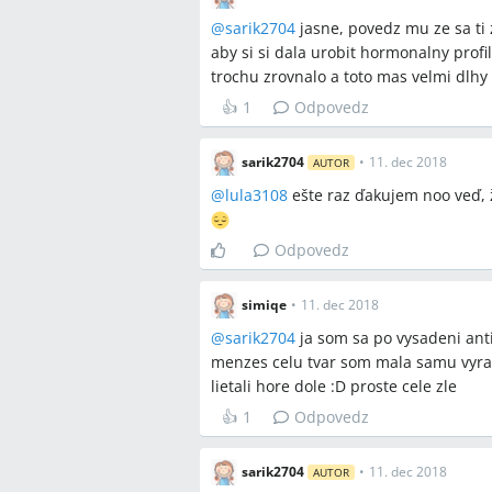
A:
Viaceré ženy v diskusii hlásili zhor
antikoncepcie, pričom tieto symptómy
@
sarik2704
jasne, povedz mu ze sa ti 
aby si si dala urobit hormonalny profil,
Q:
Čo robiť pri rodinnej anamnéze rak
trochu zrovnalo a toto mas velmi dlhy
A:
V diskusii odporúčali pravidelné ko
👍
1
Odpovedz
účastníčok uviedla, že jej babka chodí
sarik2704
•
11. dec 2018
AUTOR
Závery z diskusie
@
lula3108
ešte raz ďakujem noo veď, ž
Zhoda
Odpovedz
Vysadenie hormonálnej antikoncep
hormonálnym výkyvom.
simiqe
•
11. dec 2018
Odporúčaný postup pri dlhom meškan
a zrealizovať hormonálny profil.
@
sarik2704
ja som sa po vysadeni ant
Pri pretrvávajúcich symptómoch g
menzes celu tvar som mala samu vyra
menštruácie („vyvolávačky“) alebo ď
lietali hore dole :D proste cele zle
👍
1
Odpovedz
Sporné názory
sarik2704
•
11. dec 2018
AUTOR
Príznaky (bolesti v podbrušku, ak