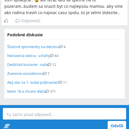
pozeram..budem sa snazit byt co najlepsou mamou. aby sme
ako rodina travili co najviac casu spolu..to je velmi dolezite..
Odpovedz
Podobné diskusie
Šťastné spomienky na detstvo
4
Nevlastná sestra - vzťahy
44
Dedičské konanie - rada
12
Zverenie súrodencov
7
Aký dar na 1. sväté príjímanie?
11
Mám 18 a chcem dieťa
371
Odošli