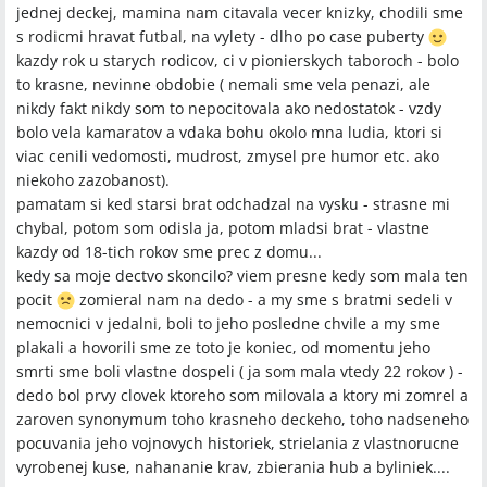
jednej deckej, mamina nam citavala vecer knizky, chodili sme
s rodicmi hravat futbal, na vylety - dlho po case puberty
kazdy rok u starych rodicov, ci v pionierskych taboroch - bolo
to krasne, nevinne obdobie ( nemali sme vela penazi, ale
nikdy fakt nikdy som to nepocitovala ako nedostatok - vzdy
bolo vela kamaratov a vdaka bohu okolo mna ludia, ktori si
viac cenili vedomosti, mudrost, zmysel pre humor etc. ako
niekoho zazobanost).
pamatam si ked starsi brat odchadzal na vysku - strasne mi
chybal, potom som odisla ja, potom mladsi brat - vlastne
kazdy od 18-tich rokov sme prec z domu...
kedy sa moje dectvo skoncilo? viem presne kedy som mala ten
pocit
zomieral nam na dedo - a my sme s bratmi sedeli v
nemocnici v jedalni, boli to jeho posledne chvile a my sme
plakali a hovorili sme ze toto je koniec, od momentu jeho
smrti sme boli vlastne dospeli ( ja som mala vtedy 22 rokov ) -
dedo bol prvy clovek ktoreho som milovala a ktory mi zomrel a
zaroven synonymum toho krasneho deckeho, toho nadseneho
pocuvania jeho vojnovych historiek, strielania z vlastnorucne
vyrobenej kuse, nahananie krav, zbierania hub a byliniek....