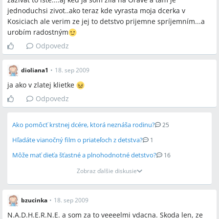
jednoduchsi zivot..ako teraz kde vyrasta moja dcerka v
Kosiciach ale verim ze jej to detstvo prijemne spríjemním...a
urobím radostným
Odpovedz
dioliana1
•
18. sep 2009
ja ako v zlatej klietke
Odpovedz
Ako pomôcť krstnej dcére, ktorá neznáša rodinu?
25
Hľadáte vianočný film o priateľoch z detstva?
1
Môže mať dieťa šťastné a plnohodnotné detstvo?
16
Zobraz ďalšie diskusie
bzucinka
•
18. sep 2009
N.A.D.H.E.R.N.E. a som za to veeeelmi vdacna. Skoda len, ze