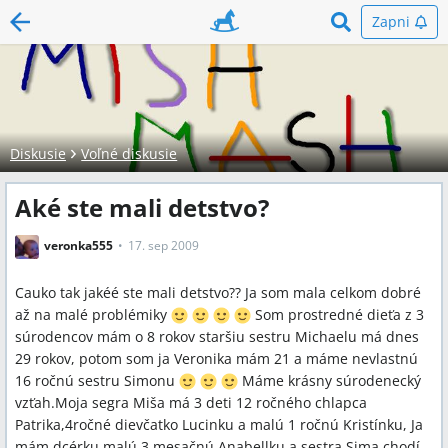
Zapni
Diskusie
Voľné diskusie
Aké ste mali detstvo?
veronka555
17. sep 2009
Cauko tak jakéé ste mali detstvo?? Ja som mala celkom dobré
až na malé problémiky
Som prostredné dieťa z 3
súrodencov mám o 8 rokov staršiu sestru Michaelu má dnes
29 rokov, potom som ja Veronika mám 21 a máme nevlastnú
16 ročnú sestru Simonu
Máme krásny súrodenecký
vzťah.Moja segra Miša má 3 deti 12 ročného chlapca
Patrika,4ročné dievčatko Lucinku a malú 1 ročnú Kristínku, Ja
mám dcérku malú 3 mesačnú Anabellku a sestra Sima chodí