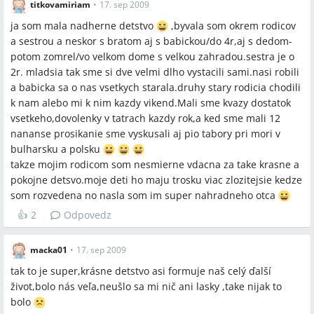
titkovamiriam
•
17. sep 2009
ja som mala nadherne detstvo
,byvala som okrem rodicov
a sestrou a neskor s bratom aj s babickou/do 4r,aj s dedom-
potom zomrel/vo velkom dome s velkou zahradou.sestra je o
2r. mladsia tak sme si dve velmi dlho vystacili sami.nasi robili
a babicka sa o nas vsetkych starala.druhy stary rodicia chodili
k nam alebo mi k nim kazdy vikend.Mali sme kvazy dostatok
vsetkeho,dovolenky v tatrach kazdy rok,a ked sme mali 12
nananse prosikanie sme vyskusali aj pio tabory pri mori v
bulharsku a polsku
takze mojim rodicom som nesmierne vdacna za take krasne a
pokojne detsvo.moje deti ho maju trosku viac zlozitejsie kedze
som rozvedena no nasla som im super nahradneho otca
👍
2
Odpovedz
macka01
•
17. sep 2009
tak to je super,krásne detstvo asi formuje naš celý ďalší
život,bolo nás veľa,neušlo sa mi nič ani lasky ,take nijak to
bolo