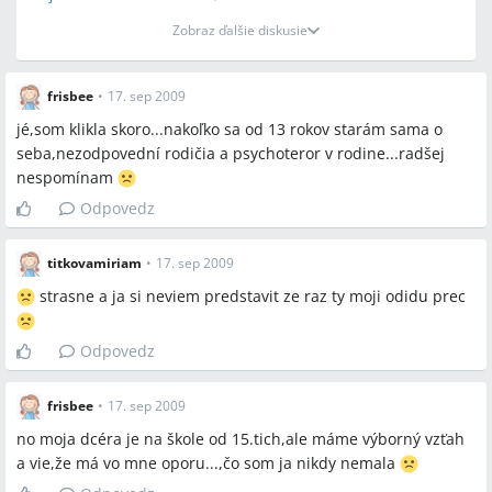
Zobraz ďalšie diskusie
frisbee
•
17. sep 2009
jé,som klikla skoro...nakoľko sa od 13 rokov starám sama o
seba,nezodpovední rodičia a psychoteror v rodine...radšej
nespomínam
Odpovedz
titkovamiriam
•
17. sep 2009
strasne a ja si neviem predstavit ze raz ty moji odidu prec
Odpovedz
frisbee
•
17. sep 2009
no moja dcéra je na škole od 15.tich,ale máme výborný vzťah
a vie,že má vo mne oporu...,čo som ja nikdy nemala