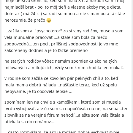
moje detstvo skončilo, keď som mala 8 r. a narodil sa mi môj
najmladší brat - bol to môj tieň a vlastne akoby moje dieťa,
doteraz ( má 24 r. ) sa radí so mnou a nie s mamou a tá stále
nerozumie, že prečo
...zažila som aj "psychoteror" zo strany rodičov, musela som
veľa munuálne pracovať ...a stále som bola za niečo
zodpovedná...ten pocit prílišnej zodpovednosti je vo mne
zakorenený dodnes a je to ťažké bremeno
na starých rodičov vôbec nemám spomienku ako na tých
milovaných a milujúcich, vždy som k nim chodila len makať...
v rodine som zažila celkovo len pár pekných chíľ a to, keď
mala mama dobrú náladu...našťastie teraz, keď už spolu
nebývame, je to ooooveľa lepšie ...
spomínam len na chvíle s kámoškami, ktoré som si musela
tvrdo vybojovať, ale čo som sa napočúvala na ne, na seba...ten
slovník sa na verejné fórum nehodí...a ešte som veľa čítala a
utiekala sa do románov....
...často rozmýšlam, že ako ja môžem dobre vychovať svoje