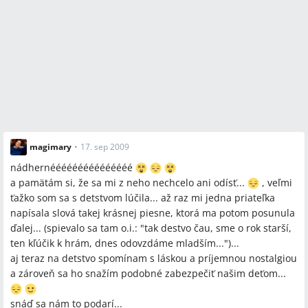
magimary
•
17. sep 2009
nádhernééééééééééééééé
a pamätám si, že sa mi z neho nechcelo ani odísť...
, veľmi
ťažko som sa s detstvom lúčila... až raz mi jedna priateľka
napísala slová takej krásnej piesne, ktorá ma potom posunula
ďalej... (spievalo sa tam o.i.: "tak destvo čau, sme o rok starší,
ten kľúčik k hrám, dnes odovzdáme mladším...")...
aj teraz na detstvo spomínam s láskou a príjemnou nostalgiou
a zároveň sa ho snažím podobné zabezpečiť našim deťom...
snáď sa nám to podarí...