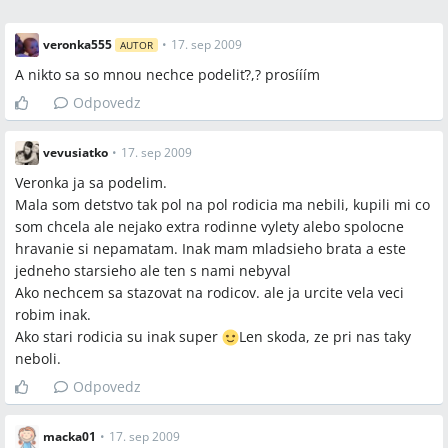
veronka555
•
17. sep 2009
AUTOR
A nikto sa so mnou nechce podeliť?,? prosííím
Odpovedz
vevusiatko
•
17. sep 2009
Veronka ja sa podelim.
Mala som detstvo tak pol na pol rodicia ma nebili, kupili mi co
som chcela ale nejako extra rodinne vylety alebo spolocne
hravanie si nepamatam. Inak mam mladsieho brata a este
jedneho starsieho ale ten s nami nebyval
Ako nechcem sa stazovat na rodicov. ale ja urcite vela veci
robim inak.
Ako stari rodicia su inak super
Len skoda, ze pri nas taky
neboli.
Odpovedz
macka01
•
17. sep 2009