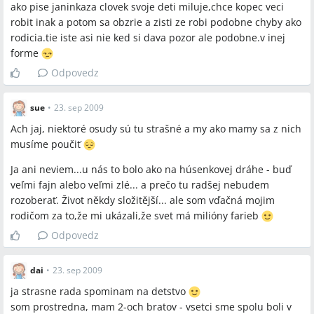
ako pise janinkaza clovek svoje deti miluje,chce kopec veci
robit inak a potom sa obzrie a zisti ze robi podobne chyby ako
rodicia.tie iste asi nie ked si dava pozor ale podobne.v inej
forme
Odpovedz
sue
•
23. sep 2009
Ach jaj, niektoré osudy sú tu strašné a my ako mamy sa z nich
musíme poučiť
Ja ani neviem...u nás to bolo ako na húsenkovej dráhe - buď
veľmi fajn alebo veľmi zlé... a prečo tu radšej nebudem
rozoberať. Život někdy složitější... ale som vďačná mojim
rodičom za to,že mi ukázali,že svet má milióny farieb
Odpovedz
dai
•
23. sep 2009
ja strasne rada spominam na detstvo
som prostredna, mam 2-och bratov - vsetci sme spolu boli v