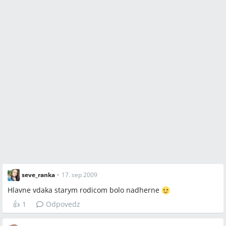
seve_ranka
•
17. sep 2009
Hlavne vdaka starym rodicom bolo nadherne
👍
1
Odpovedz