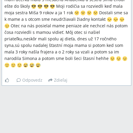
ešte do školy
Moji rodičia sa rozviedli keď mala
moja sestra Miša 9 rokov a ja 1 rok
Dostali sme sa
k mame a s otcom sme neudržiavali žiadny kontakt
Otec na nás posielal mame peniaze ale nechcel nás potom
čosa rozviedli s mamou vidieť. Môj otec si našiel
priateľku,neskôr mali spolu aj dieťa, dnes už 17 ročného
syna,sú spolu nadalej šťastní moja mama si potom ked som
mala 3 roky našla frajera a o 2 roky sa vzali a potom sa im
narodila Simona a potom sme boli šeci štasní hehhe
Odpovedz
Zdieľaj