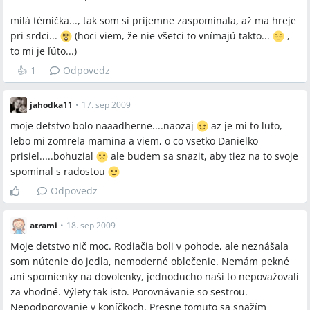
milá témička..., tak som si príjemne zaspomínala, až ma hreje
pri srdci...
(hoci viem, že nie všetci to vnímajú takto...
,
to mi je ľúto...)
👍
1
Odpovedz
jahodka11
•
17. sep 2009
moje detstvo bolo naaadherne....naozaj
az je mi to luto,
lebo mi zomrela mamina a viem, o co vsetko Danielko
prisiel.....bohuzial
ale budem sa snazit, aby tiez na to svoje
spominal s radostou
Odpovedz
atrami
•
18. sep 2009
Moje detstvo nič moc. Rodiačia boli v pohode, ale neznášala
som nútenie do jedla, nemoderné oblečenie. Nemám pekné
ani spomienky na dovolenky, jednoducho naši to nepovažovali
za vhodné. Výlety tak isto. Porovnávanie so sestrou.
Nepodporovanie v koníčkoch. Presne tomuto sa snažím