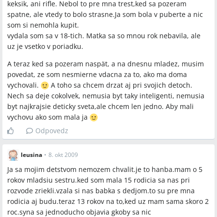
keksik, ani rifle. Nebol to pre mna trest,ked sa pozeram
spatne, ale vtedy to bolo strasne.Ja som bola v puberte a nic
som si nemohla kupit.
vydala som sa v 18-tich. Matka sa so mnou rok nebavila, ale
uz je vsetko v poriadku.
A teraz ked sa pozeram naspät, a na dnesnu mladez, musim
povedat, ze som nesmierne vdacna za to, ako ma doma
vychovali.
A toho sa chcem drzat aj pri svojich detoch.
Nech sa deje cokolvek, nemusia byt taky inteligenti, nemusia
byt najkrajsie deticky sveta,ale chcem len jedno. Aby mali
vychovu ako som mala ja
Odpovedz
leusina
•
8. okt 2009
Ja sa mojim detstvom nemozem chvalit.je to hanba.mam o 5
rokov mladsiu sestru.ked som mala 15 rodicia sa nas pri
rozvode zriekli.vzala si nas babka s dedjom.to su pre mna
rodicia aj budu.teraz 13 rokov na to,ked uz mam sama skoro 2
roc.syna sa jednoducho objavia gkoby sa nic