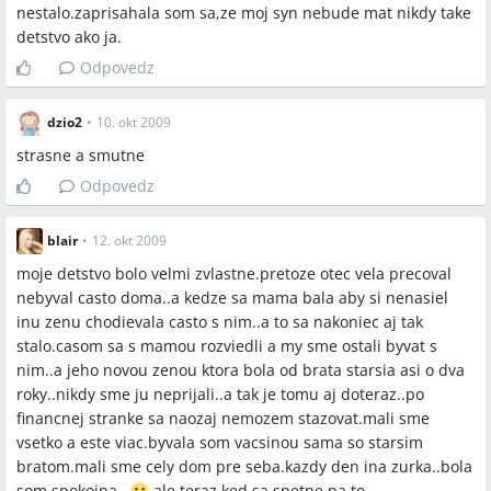
nestalo.zaprisahala som sa,ze moj syn nebude mat nikdy take
detstvo ako ja.
Odpovedz
dzio2
•
10. okt 2009
strasne a smutne
Odpovedz
blair
•
12. okt 2009
moje detstvo bolo velmi zvlastne.pretoze otec vela precoval
nebyval casto doma..a kedze sa mama bala aby si nenasiel
inu zenu chodievala casto s nim..a to sa nakoniec aj tak
stalo.casom sa s mamou rozviedli a my sme ostali byvat s
nim..a jeho novou zenou ktora bola od brata starsia asi o dva
roky..nikdy sme ju neprijali..a tak je tomu aj doteraz..po
financnej stranke sa naozaj nemozem stazovat.mali sme
vsetko a este viac.byvala som vacsinou sama so starsim
bratom.mali sme cely dom pre seba.kazdy den ina zurka..bola
som spokojna..
ale teraz ked sa spetne na to