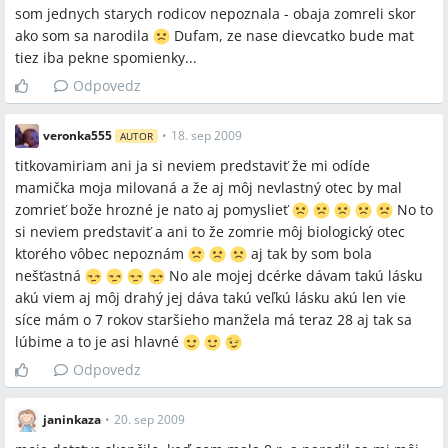
som jednych starych rodicov nepoznala - obaja zomreli skor
ako som sa narodila
Dufam, ze nase dievcatko bude mat
tiez iba pekne spomienky...
Odpovedz
veronka555
•
18. sep 2009
AUTOR
titkovamiriam ani ja si neviem predstaviť že mi odíde
mamička moja milovaná a že aj môj nevlastný otec by mal
zomrieť bože hrozné je nato aj pomyslieť
No to
si neviem predstaviť a ani to že zomrie môj biologický otec
ktorého vôbec nepoznám
aj tak by som bola
nešťastná
No ale mojej dcérke dávam takú lásku
akú viem aj môj drahý jej dáva takú veľkú lásku akú len vie
síce mám o 7 rokov staršieho manžela má teraz 28 aj tak sa
lúbime a to je asi hlavné
Odpovedz
janinkaza
•
20. sep 2009