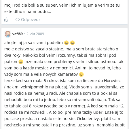
moji rodicia boli a su super, velmi ich milujem a verim ze tu
este dlho s nami budu...
Odpovedz
vefi89
•
2. okt 2009
ahojte, aj ja sa s vami podelim
moje detstvo sa zacalo stastne. mala som brata starsieho o
dva roky. Nakolko bol velmi rozumny, tak si ma zobral pod
patron
lnze mala som problemy s velmi silnou astmou, tak
som bola kazdy mesiac v nemocnici. Ani mi to nevadilo, lebo
vzdy som mala vela novych kamaratov
lenze ked som mala 5 rokov, isla som na liecene do Horoviec
(inak mi velmipomohlo na pluca). Vtedy som si uuvedomila, ze
nasi rodicia sa nemaju radi. Ale chapala som to a pokial sa
nehadali, bolo mi to jedno, lebo sa mi venovali obaja. Tak sa
to tahalo asi 8 rokov (vsetko bolo v norme). A ked som mala 12,
rodicia sa mi rozviedli. A to bol pre mna tazky uder. Lnze aj to
po case preslo, a nastalo este horsie. Ocko lenivy, platit sa m
nechcelo a mi sme ostali na prazdno. uz som si nemohla kupit