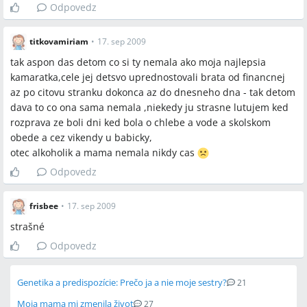
Odpovedz
titkovamiriam
•
17. sep 2009
tak aspon das detom co si ty nemala ako moja najlepsia
kamaratka,cele jej detsvo uprednostovali brata od financnej
az po citovu stranku dokonca az do dnesneho dna - tak detom
dava to co ona sama nemala ,niekedy ju strasne lutujem ked
rozprava ze boli dni ked bola o chlebe a vode a skolskom
obede a cez vikendy u babicky,
otec alkoholik a mama nemala nikdy cas
Odpovedz
frisbee
•
17. sep 2009
strašné
Odpovedz
Genetika a predispozície: Prečo ja a nie moje sestry?
21
Moja mama mi zmenila život
27