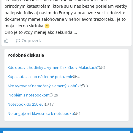
prirodnym katastrofam, ktore su u nas bezne posielam vsetky
najlepsie fotky aj nasim do Europy a pracovne veci + dolezite
dokumenty mame zalohovane v nehorlavom trezorceku, je to
moja cierna skrinka
.
Ono je to vzdy menej ako sekunda....
Odpovedz
Podobné diskusie
Kde opraviť hodinky a vymeniť sklíčko v Malackách?
5
Kúpa auta a jeho následné pokazenie
4
Ako vyrovnať namočený slamený klobúk?
3
Problém s notebookom
29
Notebook do 250 eur
17
Nefunguje mi klávesnica k notebooku
4