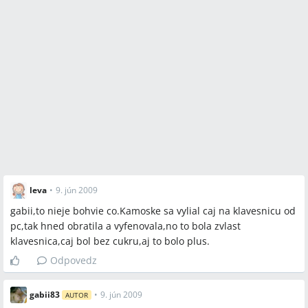
leva
•
9. jún 2009
gabii,to nieje bohvie co.Kamoske sa vylial caj na klavesnicu od
pc,tak hned obratila a vyfenovala,no to bola zvlast
klavesnica,caj bol bez cukru,aj to bolo plus.
Odpovedz
gabii83
•
9. jún 2009
AUTOR