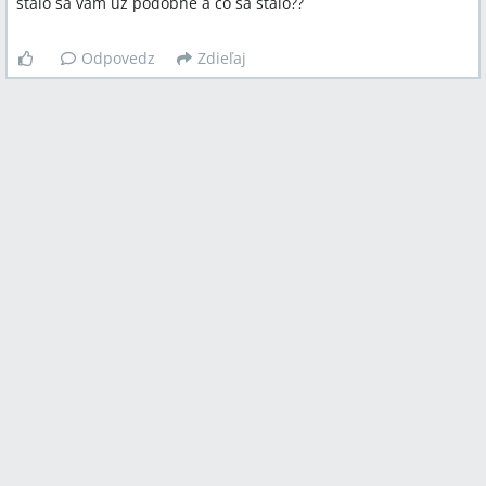
stalo sa vam uz podobne a co sa stalo??
Odpovedz
Zdieľaj