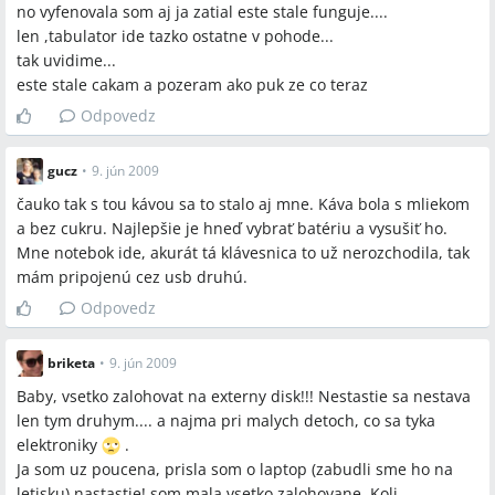
no vyfenovala som aj ja zatial este stale funguje....
len ,tabulator ide tazko ostatne v pohode...
tak uvidime...
este stale cakam a pozeram ako puk ze co teraz
Odpovedz
gucz
•
9. jún 2009
čauko tak s tou kávou sa to stalo aj mne. Káva bola s mliekom
a bez cukru. Najlepšie je hneď vybrať batériu a vysušiť ho.
Mne notebok ide, akurát tá klávesnica to už nerozchodila, tak
mám pripojenú cez usb druhú.
Odpovedz
briketa
•
9. jún 2009
Baby, vsetko zalohovat na externy disk!!! Nestastie sa nestava
len tym druhym.... a najma pri malych detoch, co sa tyka
elektroniky
.
Ja som uz poucena, prisla som o laptop (zabudli sme ho na
letisku) nastastie! som mala vsetko zalohovane. Koli