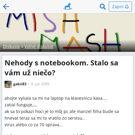
Zapni
Diskusie
Voľné diskusie
Nehody s notebookom. Stalo sa
vám už niečo?
gabii83
9. jún 2009
ahojte vyliala sa mi na laptop na klavesnicu kava....
zatial funguje,,,,
ak sa to pokazi hoci je to môj pc ale manzel fiiha bude sa
hnevat teraz sa mi to vratilo zo servisu..
virus alebo co za 70 oprava...