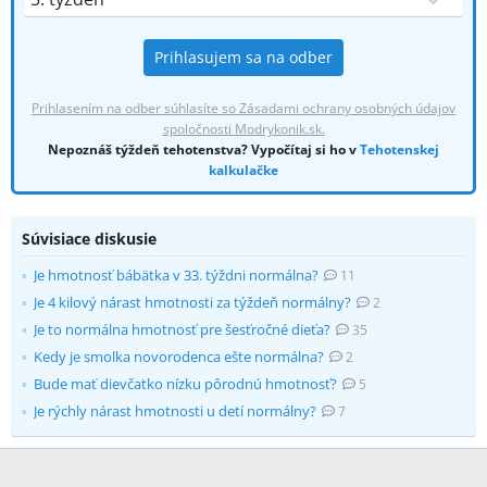
Prihlasujem sa na odber
Prihlasením na odber súhlasíte so Zásadami ochrany osobných údajov
spoločnosti
Modrykonik.sk
.
Nepoznáš týždeň tehotenstva? Vypočítaj si ho v
Tehotenskej
kalkulačke
Súvisiace diskusie
Je hmotnosť bábätka v 33. týždni normálna?
11
Je 4 kilový nárast hmotnosti za týždeň normálny?
2
Je to normálna hmotnosť pre šesťročné dieťa?
35
Kedy je smolka novorodenca ešte normálna?
2
Bude mať dievčatko nízku pôrodnú hmotnosť?
5
Je rýchly nárast hmotnosti u detí normálny?
7