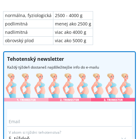
normálna, fyziologická
2500 - 4000 g
podlimitná
menej ako 2500 g
nadlimitná
viac ako 4000 g
obrovský plod
viac ako 5000 g
Tehotenský newsletter
Každý týždeň dostaneš najdôležitejšie info do e-mailu
Email
V akom si týždni tehotenstva?