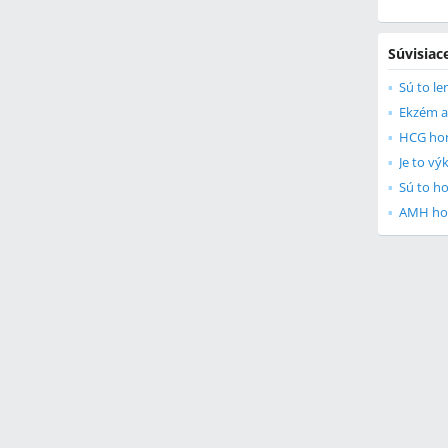
Súvisiac
Sú to l
Ekzém 
HCG ho
Je to v
Sú to h
AMH h