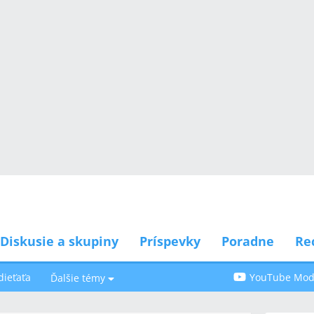
Diskusie a skupiny
Príspevky
Poradne
Re
dieťaťa
YouTube Modr
Ďalšie témy