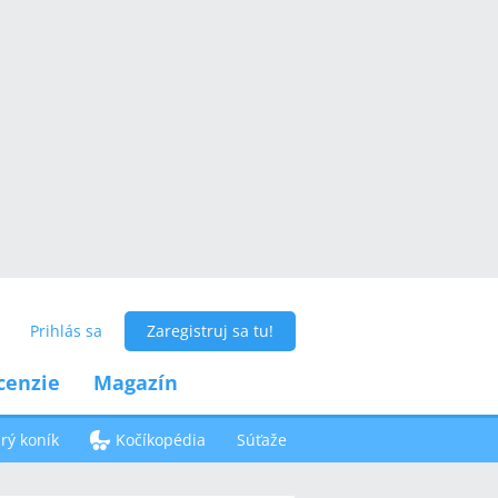
Prihlás sa
Zaregistruj sa tu!
cenzie
Magazín
ý koník
Kočíkopédia
Súťaže