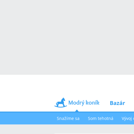
Bazár
Snažíme sa
Som tehotná
Vývoj 