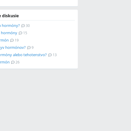
e diskusie
en hormóny?
30
a hormóny
15
rmón
19
ýkyv hormónov?
9
ormóny alebo tehotenstvo?
13
ormón
26