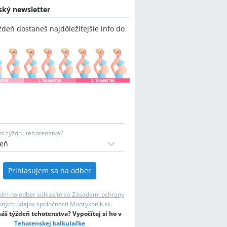
ský newsletter
ždeň dostaneš najdôležitejšie info do
si týždni tehotenstva?
Prihlasujem sa na odber
ním na odber súhlasíte so Zásadami ochrany
ných údajov spoločnosti
Modrykonik.sk
.
š týždeň tehotenstva? Vypočítaj si ho v
Tehotenskej kalkulačke