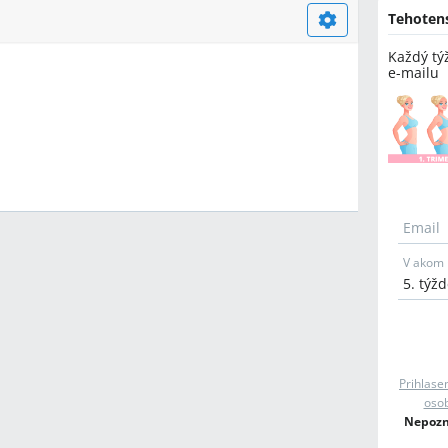
Tehoten
Každý tý
e-mailu
Email
V akom 
Prihlase
osob
Nepozná