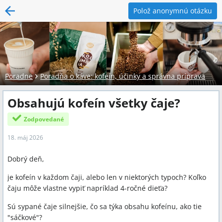
Polož anonymnú otázku
Poradne
Poradňa o káve: kofeín, účinky a správna príprava
Obsahujú kofeín všetky čaje?
Zodpovedané
18. máj 2026
Dobrý deň,
je kofeín v každom čaji, alebo len v niektorých typoch? Koľko
čaju môže vlastne vypiť napríklad 4-ročné dieťa?
Sú sypané čaje silnejšie, čo sa týka obsahu kofeínu, ako tie
"sáčkové"?