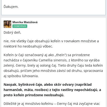
Ďakujem.
Monika Matúšová
ODBORNÍK
Dobrý deň,
nie, nie všetky čaje obsahujú kofeín v rovnakom množstve a
niektoré ho neobsahujú vôbec.
Kofeín (v čaji označovaný aj ako „theín“) sa prirodzene
nachádza v čajovníku Camellia sinensis, z ktorého sa vyrába
zelený, čierny, biely aj oolong čaj. Tieto druhy čaju teda kofeín
obsahujú, pričom jeho množstvo závisí od druhu, spracovania
aj spôsobu lúhovania.
Naopak, bylinkové čaje, alebo skôr odvary (napríklad
harmanček, mäta, rooibos) z tejto rastliny nepochádzajú, a
preto kofeín prirodzene neobsahujú.
Dôležité je aj množstvo kofeínu – čierny čaj má zvyčajne viac