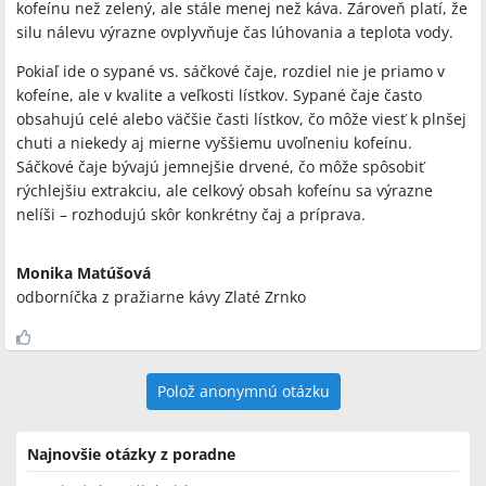
kofeínu než zelený, ale stále menej než káva. Zároveň platí, že
silu nálevu výrazne ovplyvňuje čas lúhovania a teplota vody.
Pokiaľ ide o sypané vs. sáčkové čaje, rozdiel nie je priamo v
kofeíne, ale v kvalite a veľkosti lístkov. Sypané čaje často
obsahujú celé alebo väčšie časti lístkov, čo môže viesť k plnšej
chuti a niekedy aj mierne vyššiemu uvoľneniu kofeínu.
Sáčkové čaje bývajú jemnejšie drvené, čo môže spôsobiť
rýchlejšiu extrakciu, ale celkový obsah kofeínu sa výrazne
nelíši – rozhodujú skôr konkrétny čaj a príprava.
Monika Matúšová
odborníčka z pražiarne kávy Zlaté Zrnko
Polož anonymnú otázku
Najnovšie otázky z poradne