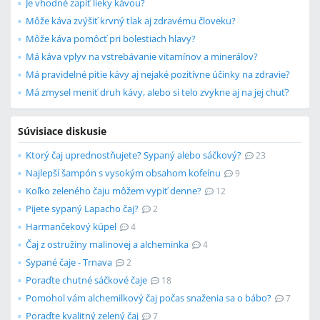
Je vhodné zapiť lieky kávou?
Môže káva zvýšiť krvný tlak aj zdravému človeku?
Môže káva pomôcť pri bolestiach hlavy?
Má káva vplyv na vstrebávanie vitamínov a minerálov?
Má pravidelné pitie kávy aj nejaké pozitívne účinky na zdravie?
Má zmysel meniť druh kávy, alebo si telo zvykne aj na jej chuť?
Súvisiace diskusie
Ktorý čaj uprednostňujete? Sypaný alebo sáčkový?
23
Najlepší šampón s vysokým obsahom kofeínu
9
Koľko zeleného čaju môžem vypiť denne?
12
Pijete sypaný Lapacho čaj?
2
Harmančekový kúpeľ
4
Čaj z ostružiny malinovej a alcheminka
4
Sypané čaje - Trnava
2
Poraďte chutné sáčkové čaje
18
Pomohol vám alchemilkový čaj počas snaženia sa o bábo?
7
Poraďte kvalitný zelený čaj
7