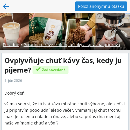
Polož anonymnú otázku
Poradne
Poradňa o káve: kofeín, účinky a správna príprava
Ovplyvňuje chuť kávy čas, kedy ju
pijeme?
Zodpovedané
1. jún 2026
Dobrý deň,
všimla som si, že tá istá káva mi ráno chutí výborne, ale keď si
ju pripravím popoludní alebo večer, vnímam jej chuť trochu
inak. Je to len o nálade a únave, alebo sa počas dňa mení aj
naše vnímanie chutí a vôní?