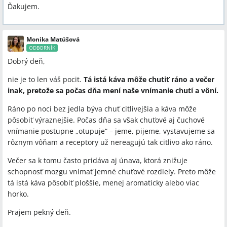
Ďakujem.
Monika Matúšová
ODBORNÍK
Dobrý deň,
nie je to len váš pocit.
Tá istá káva môže chutiť ráno a večer
inak, pretože sa počas dňa mení naše vnímanie chutí a vôní.
Ráno po noci bez jedla býva chuť citlivejšia a káva môže
pôsobiť výraznejšie. Počas dňa sa však chuťové aj čuchové
vnímanie postupne „otupuje“ – jeme, pijeme, vystavujeme sa
rôznym vôňam a receptory už nereagujú tak citlivo ako ráno.
Večer sa k tomu často pridáva aj únava, ktorá znižuje
schopnosť mozgu vnímať jemné chuťové rozdiely. Preto môže
tá istá káva pôsobiť ploššie, menej aromaticky alebo viac
horko.
Prajem pekný deň.