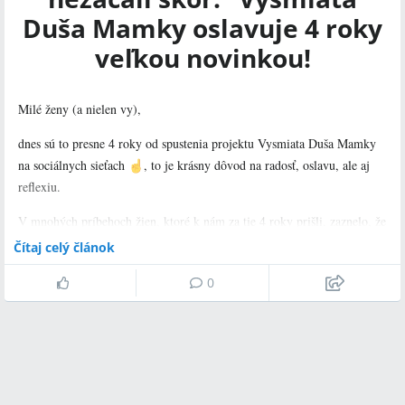
Duša Mamky oslavuje 4 roky
veľkou novinkou!
Milé ženy (a nielen vy),
dnes sú to presne 4 roky od spustenia projektu Vysmiata Duša Mamky
na sociálnych sieťach
️, to je krásny dôvod na radosť, oslavu, ale aj
reflexiu.
V mnohých príbehoch žien, ktoré k nám za tie 4 roky prišli, zaznelo, že
to jediné, čo ľutujú, je, že svoje ťaživé prežívanie nezačali riešiť skôr.
Čítaj celý článok
Aj po 4 rokoch fungovania projektu jasne vidíme, ako je osveta v
0
témach duševného zdravia čerstvých mám veľmi dôležitá.
Osvetu v tejto téme podporí aj
nová vzdelávacia platforma
v rámci
existujúceho webu vydumamky.sk. Videoobsah bude zameraný nielen
na tehotné ženy a ženy po pôrode, no prináša obsah aj pre
profesionálov, ktorí sprevádzajú ženy v tomto krehkom období života.