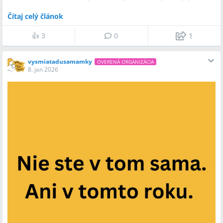
zopakujem to ešte dvakrát…
Čítaj celý článok
Dobre je, zvládnem to, môžem ísť
👍
3
0
1
Pre syna do škôlky
vysmiatadusamamky
OVERENÁ ORGANIZÁCIA
8. jan 2026