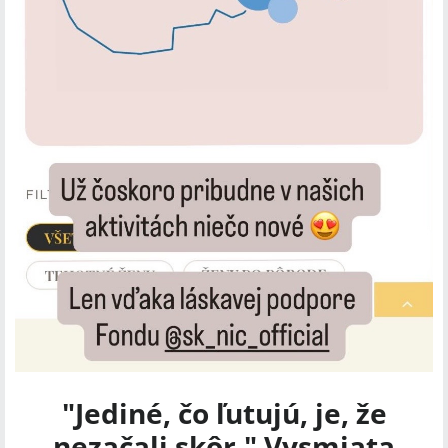
"Jediné, čo ľutujú, je, že
nezačali skôr." Vysmiata