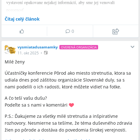
vystavení opakovane nejakej informácií, aby sme jej venovali
pozornosť.
Čítaj celý článok
Ak by sme mali vypichnúť informácie, ktoré sú naozaj pre ženy po
pôrode kľúčové, boli by to tieto:
0
- zmeny, ktoré so sebou prináša tehotenstvo, pôrod a materstvo, sú tak
vysmiatadusamamky
OVERENÁ ORGANIZÁCIA
intenzívne, že menia nielen našu dušu, ale aj telo. Častokrát je to len
11. okt 2025
•
dočasné no popritom to vie byť aj prekvapivé.
- množstvo zmien sa deje
Milé ženy
na úrovni nášho tela, a tak si doprajme súcit a čas na to, aby sa všetky
fyziologické procesy ustálili.
- buďme vnímavé a vnímaví voči zmenám
Účastníčky konferencie Pôrod ako miesto stretnutia, ktora sa
v správaní čerstvých mám, kedy možno ešte nevieme zmenu
udiala dnes pod záštitou organizácie Slovenské duly, sa s
zadefinovať, ale už kdesi máme pocit, že sa niečo deje. Práve takéto
nami podelili o ich radosti, ktoré môžete vidieť na fotke.
momenty, kedy je ponúknutá priateľská pomoc a podpora dokážu byť
A čo teší vašu dušu?
cenným momentom.
- hrdinstvo nie je zvládať všetko sama. Starostlivosť
Podeľte sa s nami v komentári
o rodinu v popôrodnom období je fyzicky aj mentálne náročná a preto
P.S.: Ďakujeme za všetky milé stretnutia a inšpiratívne
zapojenie širšieho okruhu ľudí je viac než podstatné.
rozhovory. Nesmierne sa tešíme, že téma duševného zdravia
žien po pôrode a dostáva do povedomia širokej verejnosti.