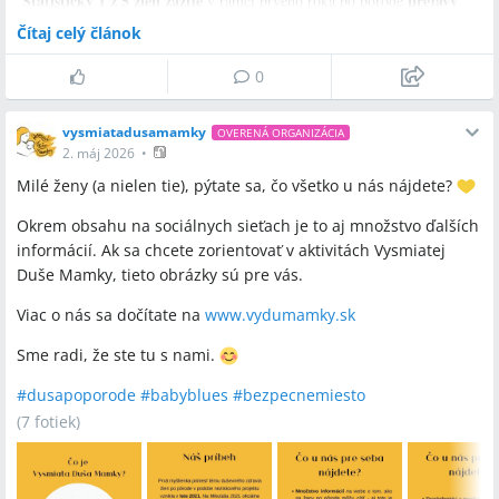
Štatisticky 1 z 5 žien zažije
prejavy
v rámci prvého roka po pôrode
popôrodnej úzkosti či depresie
Emočnou nestabilitou
.
zvanou Baby
Čítaj celý článok
sa v prvých dňoch a týždňoch stretne približne 70 - 80 %
Blues
0
žien
. Hoci je narodenie dieťaťa spájané primárne s príjemnými
emóciami a pozitívnymi očakávaniami, popôrodná realita vie byť naozaj
vysmiatadusamamky
oveľa pestrejšia.
OVERENÁ ORGANIZÁCIA
2. máj 2026
•
Byť mamou neznamená všetko zvládnuť bez podpory či pomoci 🧡
Milé ženy (a nielen tie), pýtate sa, čo všetko u nás nájdete?
Byť mamou znamená stále byť človekom 🧡
Okrem obsahu na sociálnych sieťach je to aj množstvo ďalších
informácií. Ak sa chcete zorientovať v aktivitách Vysmiatej
Duše Mamky, tieto obrázky sú pre vás.
Viac o nás sa dočítate na
www.vydumamky.sk
Sme radi, že ste tu s nami.
#
dusapoporode
#
babyblues
#
bezpecnemiesto
(
7 fotiek
)