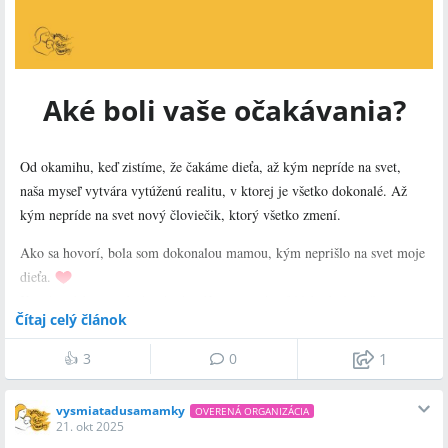
Aké boli vaše očakávania?
Od okamihu, keď zistíme, že čakáme dieťa, až kým nepríde na svet,
naša myseľ vytvára vytúženú realitu, v ktorej je všetko dokonalé. Až
kým nepríde na svet nový človiečik, ktorý všetko zmení.
Ako sa hovorí, bola som dokonalou mamou, kým neprišlo na svet moje
dieťa.
Ktoré z týchto predstáv sú vám dôverne známe?
Alebo bola vaša
Čítaj celý článok
predstava rovnaká ako realita, ktorá prišla?
👍
3
0
1
Napíšte nám to do komentára.
Tešíme sa na vaše zdieľania.
vysmiatadusamamky
OVERENÁ ORGANIZÁCIA
21. okt 2025
Vysmiata Duša Mamky