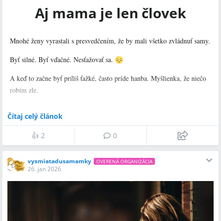
Aj mama je len človek
Mnohé ženy vyrastali s presvedčením, že by mali všetko zvládnuť samy.
Byť silné. Byť vďačné. Nesťažovať sa.
A keď to začne byť príliš ťažké, často príde hanba. Myšlienka, že niečo
robím zle.
Že iné ženy to zvládajú lepšie.
Čítaj celý článok
Pravda je však iná.
👍
2
0
Požiadať o pomoc či podporu neznamená, že sme zlyhali. Znamená to,
že sa chceme a vieme o seba postarať.
vysmiatadusamamky
OVERENÁ ORGANIZÁCIA
26. jan 2026
Aj vy môžete v bezpečnom priestore pocítiť, že ste videné a chápané.
Sme tu pre vás každý mesiac na online podpornej skupime. Sledujte
nás, už čoskoro zverejníme marcový termín.