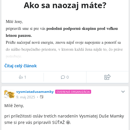
Ako sa naozaj máte?
Milé ženy,
poslednú podpornú skupinu pred veľkou
pripravili sme si pre vás
letnou pauzou.
Príďte načerpať novú energiu, znovu nájsť svoje napojenie a ponoriť sa
do nášho bezpečného priestoru, v ktorom každá žena nájde to, čo práve
potrebuje.
Čítaj celý článok
Uvidíme sa vo štvrtok 12. júna o 10:00.
👍
1
0
Hodinová podporná skupina bude vedená psychologičkou Mgr. Ankou
Hubčíkovou.
Svoje miesto si môžete rezervovať prostredníctvom e-
vysmiatadusamamky
mailu:
info@vydumamky.sk
.
Skupina bude prebiehať cez
OVERENÁ ORGANIZÁCIA
9. máj 2025
•
videoplatformu Google Meet.
Milé ženy,
Tešíme sa na vás!
pri príležitosti osláv tretích narodenín Vysmiatej Duše Mamky
Vysmiata Duša Mamky
sme si pre vás pripravili SÚŤAŽ 🤩.