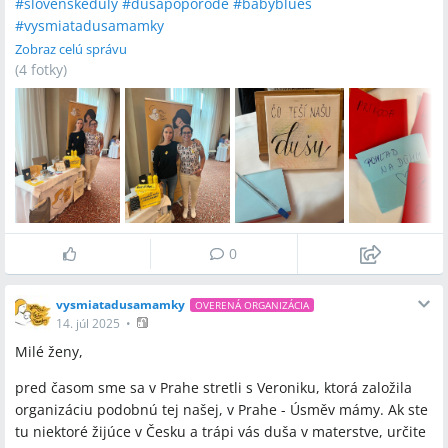
#
slovenskeduly
#
dusapoporode
#
babyblues
#
vysmiatadusamamky
Zobraz celú správu
(
4 fotky
)
0
vysmiatadusamamky
OVERENÁ ORGANIZÁCIA
14. júl 2025
•
Milé ženy,
pred časom sme sa v Prahe stretli s Veroniku, ktorá založila
organizáciu podobnú tej našej, v Prahe - Úsměv mámy. Ak ste
tu niektoré žijúce v Česku a trápi vás duša v materstve, určite