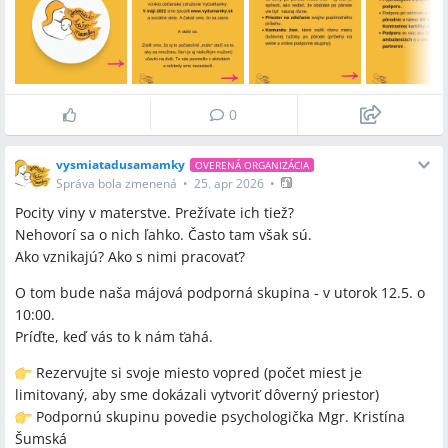
0
vysmiatadusamamky
OVERENÁ ORGANIZÁCIA
Správa bola zmenená
•
25. apr 2026
•
Pocity viny v materstve. Prežívate ich tiež?
Nehovorí sa o nich ľahko. Často tam však sú.
Ako vznikajú? Ako s nimi pracovať?
O tom bude naša májová podporná skupina - v utorok 12.5. o
10:00.
Príďte, keď vás to k nám ťahá.
Rezervujte si svoje miesto vopred (počet miest je
limitovaný, aby sme dokázali vytvoriť dôverný priestor)
Podpornú skupinu povedie psychologička Mgr. Kristína
Šumská