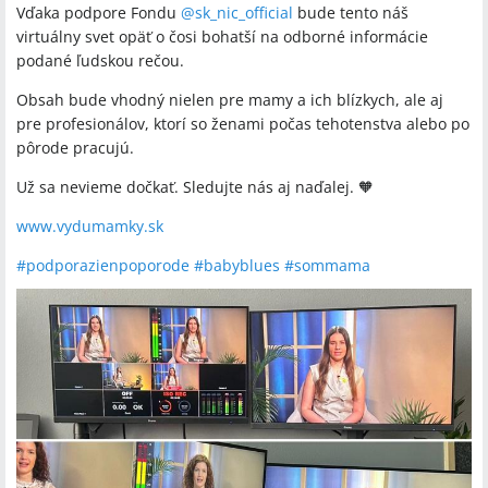
#
myom
(
2
)
#
sodvahounagolfe
(
2
)
#
tip_na_vylet
(
2
)
#
dendeti
(
2
)
Vďaka podpore Fondu
@
sk_nic_official
bude tento náš
#
travel
(
2
)
#
taktorastiem
(
2
)
#
onlinepodpora
(
2
)
virtuálny svet opäť o čosi bohatší na odborné informácie
podané ľudskou rečou.
#
podpornaskupina
(
2
)
#
safetypoint
(
2
)
#
malmo
(
2
)
#
rodina
(
2
)
#
staffybruno
(
2
)
#
dusapoporode
(
2
)
#
vyletyajsautizmom
(
2
)
Obsah bude vhodný nielen pre mamy a ich blízkych, ale aj
#
bewit
(
1
)
#
roskilde
(
1
)
#
motivacia
(
1
)
#
anglicko
(
1
)
pre profesionálov, ktorí so ženami počas tehotenstva alebo po
#
pôrode pracujú.
chorvatskovsrdci
(
1
)
#
amygdala
(
1
)
#
ceresnovy_kolac_zakusok
(
1
)
#
baza
(
1
)
#
geografia
(
1
)
#
aed
(
1
)
Už sa nevieme dočkať. Sledujte nás aj naďalej. 🧡
#
londyn
(
1
)
#
zenapoporode
(
1
)
#
spolupraca
(
1
)
#
test
(
1
)
www.vydumamky.sk
#
hrdinovia
(
1
)
#
liparskeostrovy
(
1
)
#
dunaj
(
1
)
#
podporazienpoporode
#
babyblues
#
sommama