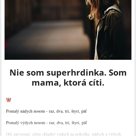
Nie som superhrdinka. Som
mama, ktorá cíti.
Pomalý nádych nosom - raz, dva, tri, štyri, päť
Pomalý výdych nosom - raz, dva, tri, štyri, päť
Oči zatvorené, cítim chladný vzduch na pokožke, nádych a výdych,