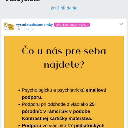
Zruš hľadanie
vysmiatadusamamky
OVERENÁ ORGANIZÁCIA
16. jún 2026