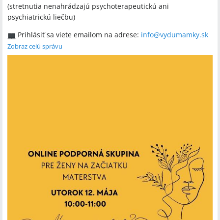
(stretnutia nenahrádzajú psychoterapeutickú ani
psychiatrickú liečbu)
Prihlásiť sa viete emailom na adrese:
info@vydumamky.sk
Skupina bude prebiehať cez videoplatformu Google Meet.
Zobraz celú správu
Účasť je bezplatná
Tešíme sa na vás
Vysmiata Duša Mamky 🧡
https://www.vydumamky.sk/potrebujem-pomoc/pre-s...
#
podporapremamu
#
babyblues
#
pocitviny
#
mamanebudsama