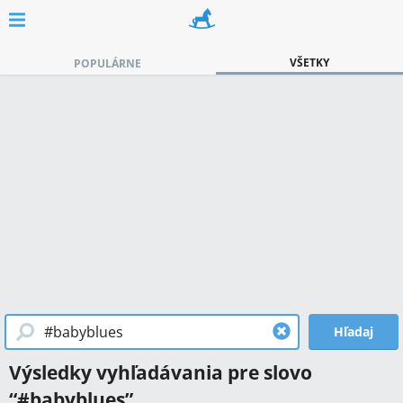
VŠETKY
POPULÁRNE
Hľadaj
Výsledky vyhľadávania pre slovo
“
#babyblues
”