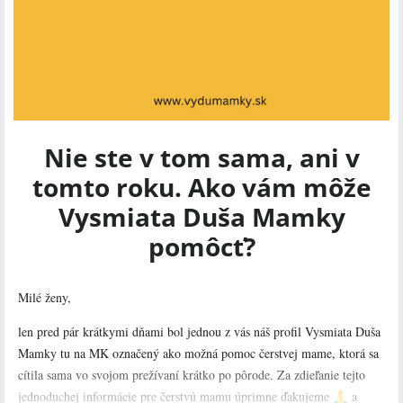
Nie ste v tom sama, ani v
tomto roku. Ako vám môže
Vysmiata Duša Mamky
pomôcť?
Milé ženy,
len pred pár krátkymi dňami bol jednou z vás náš profil Vysmiata Duša
Mamky tu na MK označený ako možná pomoc čerstvej mame, ktorá sa
cítila sama vo svojom prežívaní krátko po pôrode. Za zdieľanie tejto
jednoduchej informácie pre čerstvú mamu úprimne ďakujeme
a