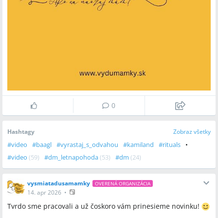
0
Hashtagy
Zobraz všetky
#
video
#
baagl
#
vyrastaj_s_odvahou
#
kamiland
#
rituals
•
#
video
(
59
)
#
dm_letnapohoda
(
53
)
#
dm
(
24
)
#
skola_ktora_inspiruje
(
14
)
#
baagl
(
13
)
#
vyrastaj_s_odvahou
(
12
)
#
spolusodvahou
(
9
)
#
nadacia
(
9
)
#
vydumamky
(
5
)
vysmiatadusamamky
OVERENÁ ORGANIZÁCIA
14. apr 2026
•
#
dusevnezdraviemamy
(
4
)
#
materstvo
(
4
)
#
moto_trip
(
3
)
Tvrdo sme pracovali a už čoskoro vám prinesieme novinku!
#
hasici
(
2
)
#
presov
(
2
)
#
hasam
(
2
)
#
rituals
(
2
)
#
ninka
(
2
)