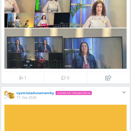
👍
1
0
vysmiatadusamamky
OVERENÁ ORGANIZÁCIA
17. feb 2026