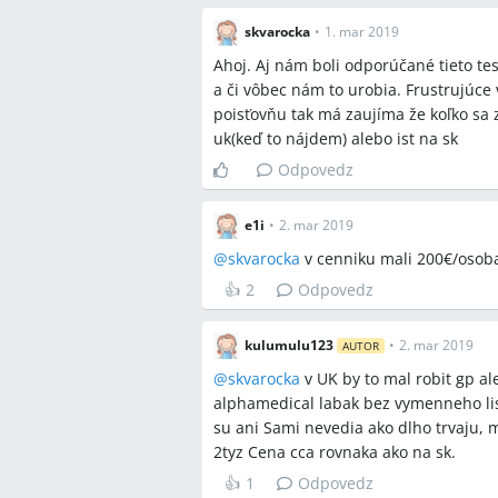
skvarocka
•
1. mar 2019
Ahoj. Aj nám boli odporúčané tieto tes
a či vôbec nám to urobia. Frustrujúce v
poisťovňu tak má zaujíma že koľko sa z
uk(keď to nájdem) alebo ist na sk
Odpovedz
e1i
•
2. mar 2019
@
skvarocka
v cenniku mali 200€/osob
👍
2
Odpovedz
kulumulu123
•
2. mar 2019
AUTOR
@
skvarocka
v UK by to mal robit gp ale
alphamedical labak bez vymenneho lis
su ani Sami nevedia ako dlho trvaju, 
2tyz Cena cca rovnaka ako na sk.
👍
1
Odpovedz