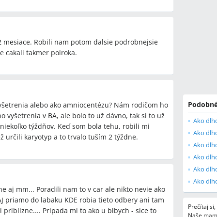
 2 mesiace. Robili nam potom dalsie podrobnejsie
e cakali takmer polroka.
Podobné
vyšetrenia alebo ako amniocentézu? Nám rodičom ho
 vyšetrenia v BA, ale bolo to už dávno, tak si to už
niekoľko týždňov. Keď som bola tehu, robili mi
určili karyotyp a to trvalo tuším 2 týždne.
Ako dlho
e aj mm... Poradili nam to v car ale nikto nevie ako
AJ priamo do labaku KDE robia tieto odbery ani tam
Prečítaj si
priblizne.... Pripada mi to ako u blbych - sice to
Naše mami