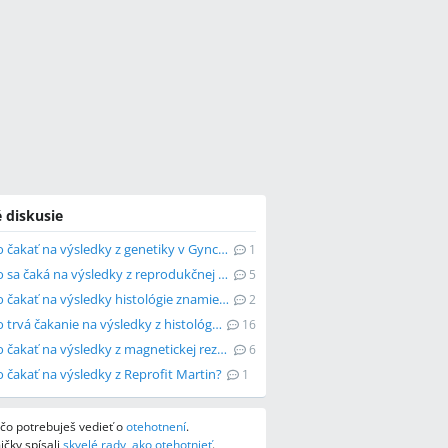
 diskusie
Ako dlho čakať na výsledky z genetiky v Gyncare?
1
Ako dlho sa čaká na výsledky z reprodukčnej imunológie?
5
Ako dlho čakať na výsledky histológie znamienka?
2
Ako dlho trvá čakanie na výsledky z histológie?
16
Ako dlho čakať na výsledky z magnetickej rezonancie?
6
 čakať na výsledky z Reprofit Martin?
1
, čo potrebuješ vedieť o
otehotnení
.
čky spísali
skvelé rady, ako otehotnieť
.