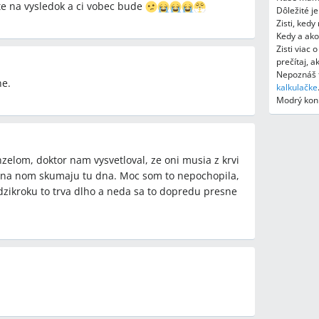
te na vysledok a ci vobec bude
Dôležité j
Zisti, ked
Kedy a ako
Zisti viac 
prečítaj, 
Nepoznáš t
ne.
kalkulačke
Modrý koní
elom, doktor nam vysvetloval, ze oni musia z krvi
az na nom skumaju tu dna. Moc som to nepochopila,
edzikroku to trva dlho a neda sa to dopredu presne