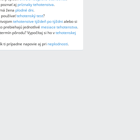
e poznať aj
príznaky tehotenstva
.
y má žena
plodné dni
.
 používať
tehotenský test
?
o tvojom
tehotenstve týždeň po týždni
alebo si
ako prebiehajú jednotlivé
mesiace tehotenstva
.
ermín pôrodu? Vypočítaj si ho v
tehotenskej
.
k ti prípadne napovie aj pri
neplodnosti
.