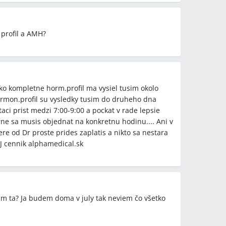
 profil a AMH?
ko kompletne horm.profil ma vysiel tusim okolo
rmon.profil su vysledky tusim do druheho dna
aci prist medzi 7:00-9:00 a pockat v rade lepsie
rne sa musis objednat na konkretnu hodinu.... Ani v
re od Dr proste prides zaplatis a nikto sa nestara
AJ cennik alphamedical.sk
im ta? Ja budem doma v july tak neviem čo všetko