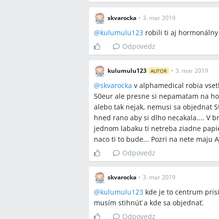
skvarocka
•
3. mar 2019
@
kulumulu123
robili ti aj hormonálny
Odpovedz
kulumulu123
•
3. mar 2019
AUTOR
@
skvarocka
v alphamedical robia vset
50eur ale presne si nepamatam na ho
alebo tak nejak, nemusi sa objednat St
hned rano aby si dlho necakala.... V b
jednom labaku ti netreba ziadne papie
naco ti to bude... Pozri na nete maju 
Odpovedz
skvarocka
•
3. mar 2019
@
kulumulu123
kde je to centrum pris
musím stihnúť a kde sa objednať.
Odpovedz