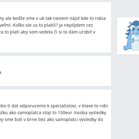
ty ale keďže sme v uk tak neviem nájsť kde to robia
eľmi. Koľko ste za to platili? Ja nepôjdem cez
a to platí aby som vedela či si to dám urobiť v
a
bo ti dat odporucenie k specialistovi, v blave to robi
tku ako samoplatca stoji to 150eur /osoba vysledky
my sme boli v brne tiez ako samoplatci vysledky do