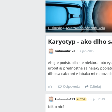
Diskusie
Asistovaná reprodukcia
Karyotyp - ako dlho 
kulumulu123
3. jan 2019
Ahojte podstupila ste niektora toto vy
urobit aj prednostne za nejaky poplato
dlho sa caka ani v labaku mi nepovedal
Odpovedz
Zdieľaj
kulumulu123
•
3. jan 2019
AUTOR
Nikto nic?