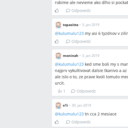
robime ale nevieme ako dlho si pocka
Odpovedz
topasitta
•
3. jan 2019
@
kulumulu123
my asi 6 tyzdnov v zili
Odpovedz
moninah
•
3. jan 2019
@
kulumulu123
ked sme boli my s manz
najprv vykultivovat dalsie tkanivo a 
ale islo o to, ze prave kvoli tomuto m
urcit.
👍
1
Odpovedz
e1i
•
30. jan 2019
@
kulumulu123
tn cca 2 mesiace
Odpovedz