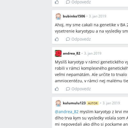
Odpovedz
bubinko1506
•
3. jan 2019
Ahoj, my sme cakali na genetike v BA
vysetrenie karyotypu a na vysledky sm
Odpovedz
andrea_82
•
3. jan 2019
Myslíš karyotyp v rámci genetického 
robili v rámci komplexného genetického
veľmi nepamätám. Ale určite to trvalo 
amniocentézu, v rámci nej malému tiež 
Odpovedz
kulumulu123
•
3. jan 2019
AUTOR
@
andrea_82
myslim karyotyp z krvi mn
dlho trva kym su vysledky volala som 
mi nepovedali ako dlho si pockame ani 