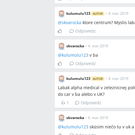
kulumulu123
•
4. mar 2019
AUTOR
@
skvarocka
ktore centrum? Myslis lab
Odpovedz
skvarocka
•
4. mar 2019
@
kulumulu123
v ba
Odpovedz
kulumulu123
•
4. mar 2019
AUTOR
Labak alpha medical v zeleznicnej pol
do car v ba alebo v UK?
👍
1
Odpovedz
skvarocka
•
6. mar 2019
@
kulumulu123
skúsim niečo tu v uk 