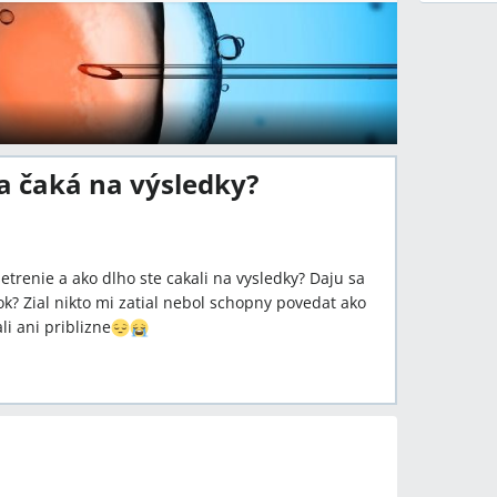
sa čaká na výsledky?
setrenie a ako dlho ste cakali na vysledky? Daju sa
k? Zial nikto mi zatial nebol schopny povedat ako
i ani priblizne