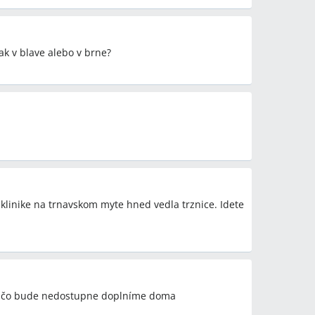
ak v blave alebo v brne?
iklinike na trnavskom myte hned vedla trznice. Idete
a čo bude nedostupne doplníme doma