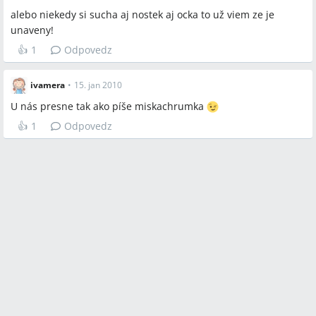
alebo niekedy si sucha aj nostek aj ocka to už viem ze je
unaveny!
👍
1
Odpovedz
ivamera
•
15. jan 2010
U nás presne tak ako píše miskachrumka
👍
1
Odpovedz