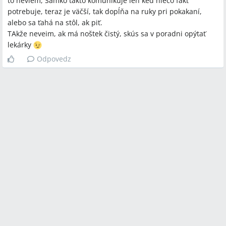
to neviem, Samko takto komunikuje len keď niečo fakt
potrebuje, teraz je väčší, tak dopĺňa na ruky pri pokakaní,
alebo sa ťahá na stôl, ak piť.
TAkže neveim, ak má noštek čistý, skús sa v poradni opýtať
lekárky
Odpovedz