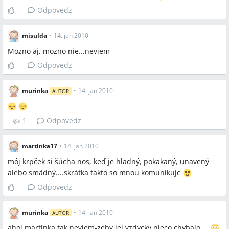
Odpovedz
misulda
•
14. jan 2010
Mozno aj, mozno nie...neviem
Odpovedz
murinka
•
14. jan 2010
AUTOR
👍
1
Odpovedz
martinka17
•
14. jan 2010
môj krpček si šúcha nos, keď je hladný, pokakaný, unavený
alebo smädný....skrátka takto so mnou komunikuje
Odpovedz
murinka
•
14. jan 2010
AUTOR
ahoj martinka.tak neviem-zeby jej vzdycky nieco chybalo....