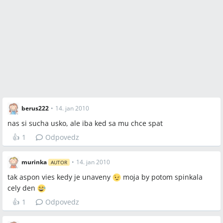
berus222
•
14. jan 2010
nas si sucha usko, ale iba ked sa mu chce spat
👍
1
Odpovedz
murinka
•
14. jan 2010
AUTOR
tak aspon vies kedy je unaveny
moja by potom spinkala
cely den
👍
1
Odpovedz