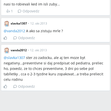
nasi to robievali ked im isli zuby...
👍
1
Odpovedz
slavka1307
•
12. okt 2013
@
vanda2012
A ako sa zistuju mrle ?
Odpovedz
vanda2012
•
12. okt 2013
@
slavka1307
ster zo zadocku, ale aj ten moze byt
negativny...preventivne si daj predpisat od pediatra, preliec
ho, povedz, ze to chces preventivne, 3 dni po sebe pol
tablletky , cca o 2-3 tyzdne kuru zopakovat...a treba preliecit
celu rodinu
Odpovedz