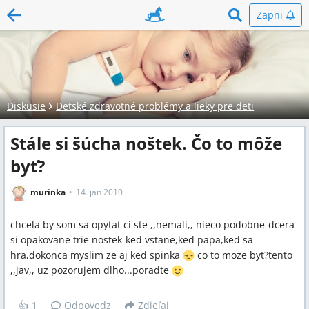
Zapni
Diskusie
Detské zdravotné problémy a lieky pre deti
Stále si šúcha noštek. Čo to môže
byť?
murinka
14. jan 2010
chcela by som sa opytat ci ste ,,nemali,, nieco podobne-dcera
si opakovane trie nostek-ked vstane,ked papa,ked sa
hra,dokonca myslim ze aj ked spinka
co to moze byt?tento
,,jav,, uz pozorujem dlho...poradte
👍
1
Odpovedz
Zdieľaj