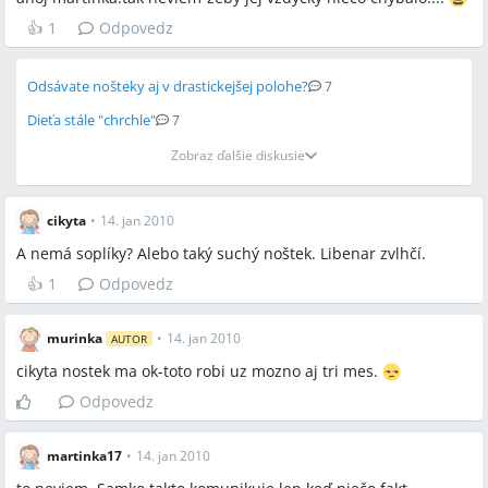
👍
1
Odpovedz
Odsávate nošteky aj v drastickejšej polohe?
7
Dieťa stále "chrchle"
7
Zobraz ďalšie diskusie
cikyta
•
14. jan 2010
A nemá soplíky? Alebo taký suchý noštek. Libenar zvlhčí.
👍
1
Odpovedz
murinka
•
14. jan 2010
AUTOR
cikyta nostek ma ok-toto robi uz mozno aj tri mes.
Odpovedz
martinka17
•
14. jan 2010