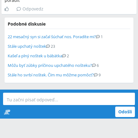
poradit
Odpovedz
Podobné diskusie
22 mesačný syn si začal šúchať nos. Poradíte mi?
1
Stále upchatý noštek
23
Kašeľ a plný noštek u bábätka
2
Môžu byť zúbky príčinou upchatého nošteku?
6
Stále ho svrbí noštek. Čím mu môžme pomôcť?
9
Odošli