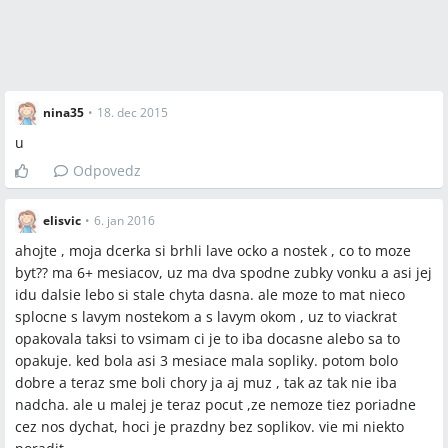
nina35
•
18. dec 2015
u
Odpovedz
elisvic
•
6. jan 2016
ahojte , moja dcerka si brhli lave ocko a nostek , co to moze
byt?? ma 6+ mesiacov, uz ma dva spodne zubky vonku a asi jej
idu dalsie lebo si stale chyta dasna. ale moze to mat nieco
splocne s lavym nostekom a s lavym okom , uz to viackrat
opakovala taksi to vsimam ci je to iba docasne alebo sa to
opakuje. ked bola asi 3 mesiace mala sopliky. potom bolo
dobre a teraz sme boli chory ja aj muz , tak az tak nie iba
nadcha. ale u malej je teraz pocut ,ze nemoze tiez poriadne
cez nos dychat, hoci je prazdny bez soplikov. vie mi niekto