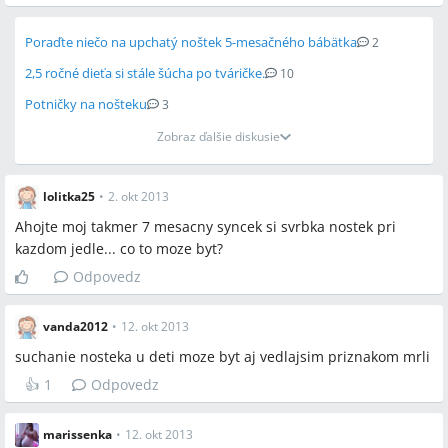
Poraďte niečo na upchatý noštek 5-mesačného bábätka
2
2,5 ročné dieťa si stále šúcha po tváričke.
10
Potničky na nošteku
3
Zobraz ďalšie diskusie
lolitka25
•
2. okt 2013
Ahojte moj takmer 7 mesacny syncek si svrbka nostek pri
kazdom jedle... co to moze byt?
Odpovedz
vanda2012
•
12. okt 2013
suchanie nosteka u deti moze byt aj vedlajsim priznakom mrli
👍
1
Odpovedz
marissenka
•
12. okt 2013