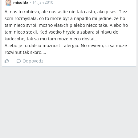
misulda
•
14. jan 2010
Aj nas to robieva, ale nastastie nie tak casto, ako pises. Tiez
som rozmyslala, co to moze byt a napadlo mi jedine, ze ho
tam nieco svrbi, mozno vlas/chlp alebo nieco take. Alebo ho
tam nieco stekli. Ked vsetko hryzie a zabara si hlavu do
kadecoho, tak sa mu tam moze nieco dostat...
ALebo je tu dalsia moznost - alergia. No neviem, ci sa moze
rozvinut tak skoro....
Odpovedz