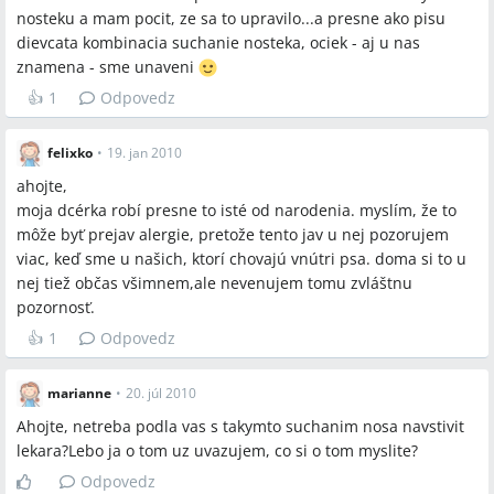
nosteku a mam pocit, ze sa to upravilo...a presne ako pisu
dievcata kombinacia suchanie nosteka, ociek - aj u nas
znamena - sme unaveni
👍
1
Odpovedz
felixko
•
19. jan 2010
ahojte,
moja dcérka robí presne to isté od narodenia. myslím, že to
môže byť prejav alergie, pretože tento jav u nej pozorujem
viac, keď sme u našich, ktorí chovajú vnútri psa. doma si to u
nej tiež občas všimnem,ale nevenujem tomu zvláštnu
pozornosť.
👍
1
Odpovedz
marianne
•
20. júl 2010
Ahojte, netreba podla vas s takymto suchanim nosa navstivit
lekara?Lebo ja o tom uz uvazujem, co si o tom myslite?
Odpovedz