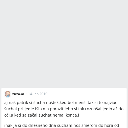
zuza.m
•
14. jan 2010
aj naš patrik si šucha noštek.ked bol menši tak si to najviac
šuchal pri jedle.išlo ma porazit lebo si tak roznašal jedlo až do
oči.a ked sa začal šuchat nemal konca.i
inak ja si do dnešneho dna šucham nos smerom do hora od