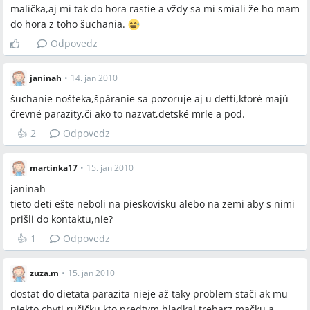
malička,aj mi tak do hora rastie a vždy sa mi smiali že ho mam
do hora z toho šuchania.
Odpovedz
janinah
•
14. jan 2010
šuchanie nošteka,špáranie sa pozoruje aj u dettí,ktoré majú
črevné parazity,či ako to nazvať,detské mrle a pod.
👍
2
Odpovedz
martinka17
•
15. jan 2010
janinah
tieto deti ešte neboli na pieskovisku alebo na zemi aby s nimi
prišli do kontaktu,nie?
👍
1
Odpovedz
zuza.m
•
15. jan 2010
dostat do dietata parazita nieje až taky problem stači ak mu
niekto chyti ručičku kto predtym hladkal trebarz mačku a