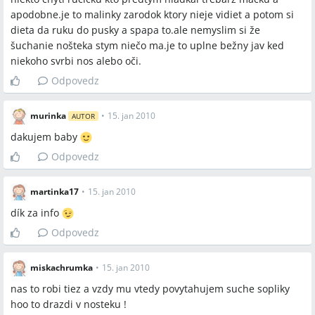
apodobne.je to malinky zarodok ktory nieje vidiet a potom si
dieta da ruku do pusky a spapa to.ale nemyslim si že
šuchanie nošteka stym niečo ma.je to uplne bežny jav ked
niekoho svrbi nos alebo oči.
Odpovedz
murinka
•
15. jan 2010
AUTOR
dakujem baby
Odpovedz
martinka17
•
15. jan 2010
dík za info
Odpovedz
miskachrumka
•
15. jan 2010
nas to robi tiez a vzdy mu vtedy povytahujem suche sopliky
hoo to drazdi v nosteku !