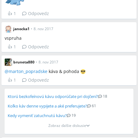
👍
1
Odpovedz
janocka1
•
8. nov 2017
vspruha
👍
1
Odpovedz
bruneta880
•
8. nov 2017
@
marton_popradske
káva & pohoda
👍
1
Odpovedz
Ktorú bezkofeínovú kávu odporúčate pri dojčení?
18
Koľko káv denne vypijete a aké preferujete?
61
Kedy vymeniť zatuchnutú kávu?
19
Zobraz ďalšie diskusie