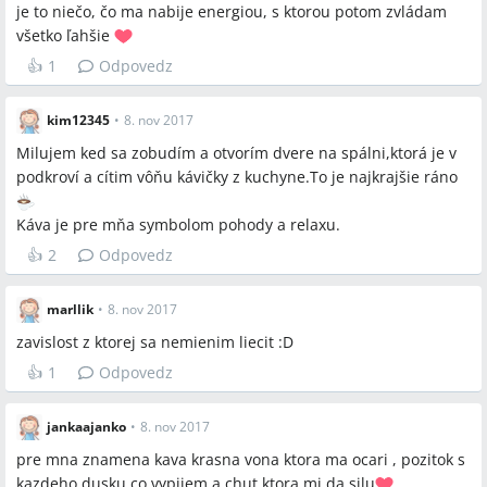
je to niečo, čo ma nabije energiou, s ktorou potom zvládam
Zhoda
všetko ľahšie
👍
1
Odpovedz
Káva je prevažne vnímaná ako ranný „životabudič“, zdroj
energie a každodenný rituál.
Káva zároveň slúži ako chvíľa relaxu a sociálneho spojenia s
kim12345
•
8. nov 2017
rodinou alebo priateľmi.
Milujem ked sa zobudím a otvorím dvere na spálni,ktorá je v
podkroví a cítim vôňu kávičky z kuchyne.To je najkrajšie ráno
Sporné názory
Káva je pre mňa symbolom pohody a relaxu.
Niektorí ju považujú za nevyhnutnú súčasť dňa a „lásku/
👍
2
Odpovedz
vášeň“, zatiaľ čo iní ju považujú za „závislosť“ alebo
„dozivotne zakázanú potravinu“.
marllik
•
8. nov 2017
Niektorí preferujú plnohodnotnú kávu (espresso,
zavislost z ktorej sa nemienim liecit :D
cappuccino, latte), zatiaľ čo iní preferujú bezkofeínovú
verziu alebo náhrady počas tehotenstva/dojčenia.
👍
1
Odpovedz
jankaajanko
•
8. nov 2017
Otvorené otázky
pre mna znamena kava krasna vona ktora ma ocari , pozitok s
Ako efektívne znížiť závislosť na káve pri zachovaní rituálu a
kazdeho dusku co vypijem a chut ktora mi da silu