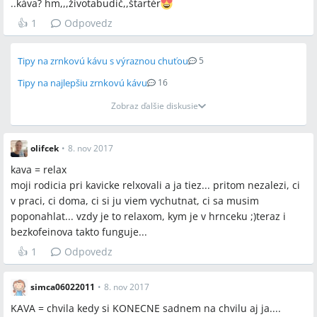
..káva? hm,,,životabudič,,štartér
👍
1
Odpovedz
Tipy na zrnkovú kávu s výraznou chuťou
5
Tipy na najlepšiu zrnkovú kávu
16
Zobraz ďalšie diskusie
olifcek
•
8. nov 2017
kava = relax
moji rodicia pri kavicke relxovali a ja tiez... pritom nezalezi, ci
v praci, ci doma, ci si ju viem vychutnat, ci sa musim
poponahlat... vzdy je to relaxom, kym je v hrnceku ;)teraz i
bezkofeinova takto funguje...
👍
1
Odpovedz
simca06022011
•
8. nov 2017
KAVA = chvila kedy si KONECNE sadnem na chvilu aj ja....