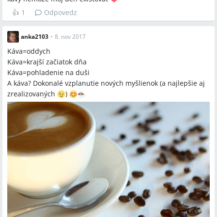
👍
1
Odpovedz
anka2103
•
8. nov 2017
Káva=oddych
Káva=krajší začiatok dňa
Káva=pohladenie na duši
A káva? Dokonalé vzplanutie nových myšlienok (a najlepšie aj
zrealizovaných
)