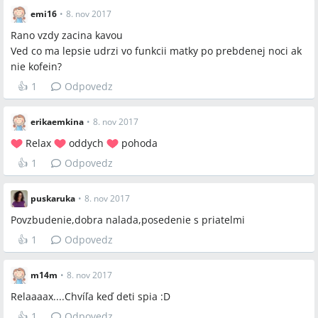
emi16
•
8. nov 2017
Rano vzdy zacina kavou
Ved co ma lepsie udrzi vo funkcii matky po prebdenej noci ak
nie kofein?
👍
1
Odpovedz
erikaemkina
•
8. nov 2017
Relax
oddych
pohoda
👍
1
Odpovedz
puskaruka
•
8. nov 2017
Povzbudenie,dobra nalada,posedenie s priatelmi
👍
1
Odpovedz
m14m
•
8. nov 2017
Relaaaax....Chvíľa keď deti spia :D
👍
1
Odpovedz