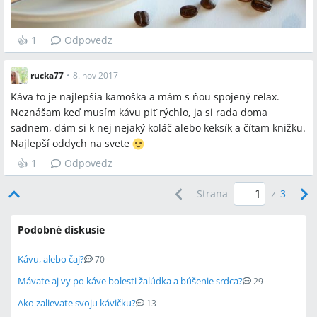
👍
1
Odpovedz
rucka77
•
8. nov 2017
Káva to je najlepšia kamoška a mám s ňou spojený relax.
Neznášam keď musím kávu piť rýchlo, ja si rada doma
sadnem, dám si k nej nejaký koláč alebo keksík a čítam knižku.
Najlepší oddych na svete
👍
1
Odpovedz
Strana
z
3
Podobné diskusie
Kávu, alebo čaj?
70
Mávate aj vy po káve bolesti žalúdka a búšenie srdca?
29
Ako zalievate svoju kávičku?
13