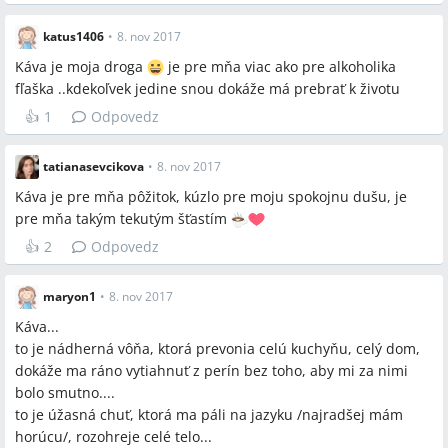
A:
Viacerí uviedli, že káva je spoločný denný rituál s manželom
alebo prvý nápoj, ktorý ponúkajú návšteve, a slúži ako
katus1406
•
8. nov 2017
príležitosť na rozhovor a spoločné posedenie.
Káva je moja droga
je pre mňa viac ako pre alkoholika
fľaška ..kdekoľvek jedine snou dokáže má prebrať k životu
Q:
Je pitie kávy vnímané negatívne alebo ako problém
závislosti?
👍
1
Odpovedz
A:
Niektorí respondenti označili kávu za „závislosť“ alebo ju
považujú za „dozivotne zakázanú potravinu“, zatiaľ čo väčšina
tatianasevcikova
•
8. nov 2017
ju vníma pozitívne ako zdroj energie a relaxu.
Káva je pre mňa pôžitok, kúzlo pre moju spokojnu dušu, je
Q:
Aké druhy prípravy kávy ľudia preferujú?
pre mňa takým tekutým šťastím
A:
Spomenuté formy sú „presso“ (espresso), „kapučínko“, „latte“
👍
2
Odpovedz
a „čerstvo namletú“ kávu; jedna respondentka spomína mletie
na „starom strojčeku“.
maryon1
•
8. nov 2017
Q:
Ako káva súvisí s vôňou a spomienkami?
Káva...
A:
Viacerí uviedli, že vôňa čerstvo pomletej kávy evokuje
to je nádherná vôňa, ktorá prevonia celú kuchyňu, celý dom,
spomienky z detstva a domova a že vôňa samotná je pre nich
dokáže ma ráno vytiahnuť z perín bez toho, aby mi za nimi
dôležitou súčasťou zážitku.
bolo smutno....
to je úžasná chuť, ktorá ma páli na jazyku /najradšej mám
horúcu/, rozohreje celé telo...
Závery z diskusie