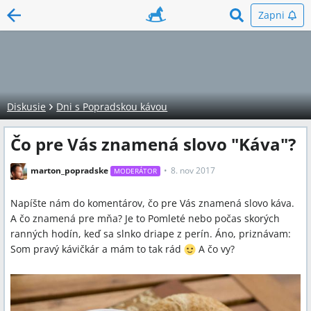
Zapni
Diskusie
Dni s Popradskou kávou
Čo pre Vás znamená slovo "Káva"?
marton_popradske
8. nov 2017
MODERÁTOR
Napíšte nám do komentárov, čo pre Vás znamená slovo káva.
A čo znamená pre mňa? Je to Pomleté nebo počas skorých
ranných hodín, keď sa slnko driape z perín. Áno, priznávam:
Som pravý kávičkár a mám to tak rád
A čo vy?