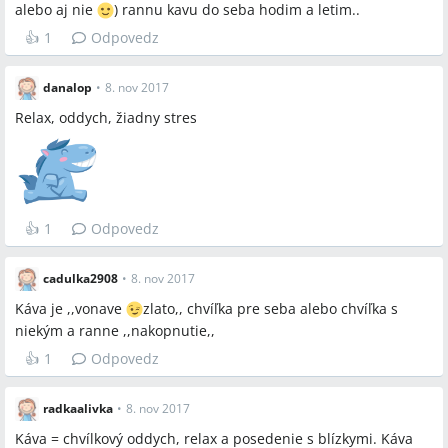
alebo aj nie
) rannu kavu do seba hodim a letim..
👍
1
Odpovedz
danalop
•
8. nov 2017
Relax, oddych, žiadny stres
👍
1
Odpovedz
cadulka2908
•
8. nov 2017
Káva je ,,vonave
zlato,, chvíľka pre seba alebo chvíľka s
niekým a ranne ,,nakopnutie,,
👍
1
Odpovedz
radkaalivka
•
8. nov 2017
Káva = chvílkový oddych, relax a posedenie s blízkymi. Káva