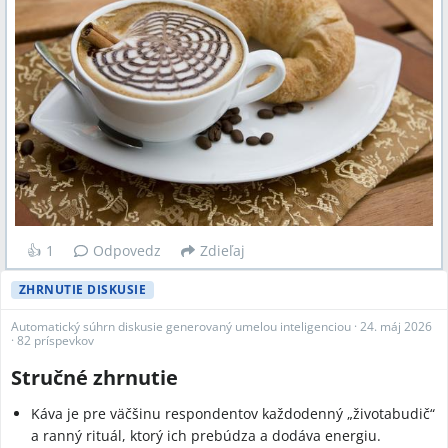
👍
1
Odpovedz
Zdieľaj
ZHRNUTIE DISKUSIE
Automatický súhrn diskusie generovaný umelou inteligenciou
·
24. máj 2026
·
82 príspevkov
Stručné zhrnutie
Káva je pre väčšinu respondentov každodenný „životabudič“
a ranný rituál, ktorý ich prebúdza a dodáva energiu.