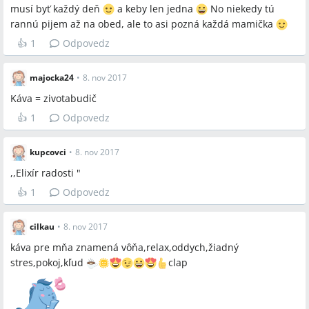
musí byť každý deň
a keby len jedna
No niekedy tú
rannú pijem až na obed, ale to asi pozná každá mamička
👍
1
Odpovedz
majocka24
•
8. nov 2017
Káva = zivotabudič
👍
1
Odpovedz
kupcovci
•
8. nov 2017
,,Elixír radosti "
👍
1
Odpovedz
cilkau
•
8. nov 2017
káva pre mňa znamená vôňa,relax,oddych,žiadný
stres,pokoj,kľud
clap