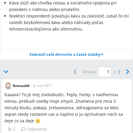
Káva slúži ako chvíľka relaxu a sociálneho spojenia pri
posedení s rodinou alebo priateľmi.
Niektorí respondenti považujú kávu za závislosť, zatiaľ čo iní
uviedli bezkofeínovú kávu alebo náhrady počas
tehotenstva/dojčenia ako alternatívu.
Zobraziť celé zhrnutie a časté otázky
Najčastejšie otázky
Q:
Aké pocity a funkcie ľudia najčastejšie pripisujú káve?
Strana
z
3
A:
Respondenti najčastejšie uvádzali: „životabudič“, „relax“,
„chvíľka pre seba“, „pohoda“, „energia“ a „rituál s partnerom
6renush6
•
8. nov 2017
alebo priateľmi“.
Kaaava? To je moj zivotabudic. Teply, horky, s nadhernou
Q:
Existujú alternatívy pre tých, ktorí chcú obmedziť kofeín?
vonou, prebudí vsetky moje zmysli. Znamena pre mna 3
A:
V diskusii bola spomenutá „bezkofeinova“ káva ako
minuty kludu, pokoja, zrelaxovania, odreagovania sa lebo
alternatíva a jedna respondentka napísala, že počas
aspon vtedy zastavim cas a naplno si ju vychutnam nech sa
tehotenstva a dojčenia ju „sice nahradilo čaro“.
deje co sa deje
👍
2
Odpovedz
Q:
Aká je sociálna úloha kávy v domácnosti?