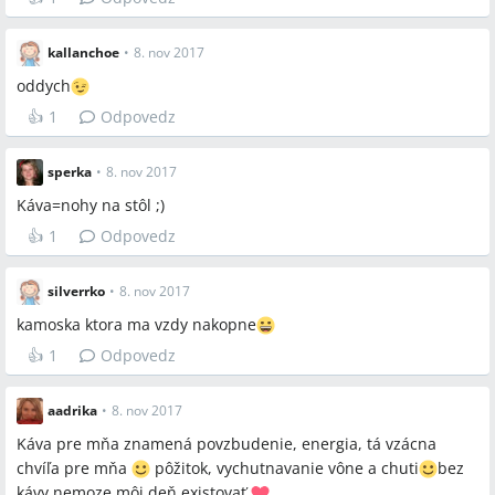
kallanchoe
•
8. nov 2017
oddych
👍
1
Odpovedz
sperka
•
8. nov 2017
Káva=nohy na stôl ;)
👍
1
Odpovedz
silverrko
•
8. nov 2017
kamoska ktora ma vzdy nakopne
👍
1
Odpovedz
aadrika
•
8. nov 2017
Káva pre mňa znamená povzbudenie, energia, tá vzácna
chvíľa pre mňa
pôžitok, vychutnavanie vône a chuti
bez
kávy nemoze môj deň existovať