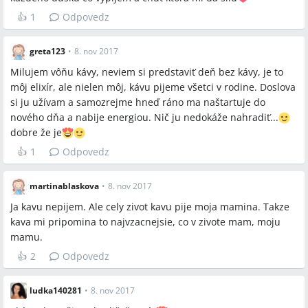
pocitu relaxu?
👍
1
Odpovedz
Do akej miery bezkofeínová káva poskytuje rovnaký
psychologický úžitok ako bežná káva?
greta123
•
8. nov 2017
Milujem vôňu kávy, neviem si predstaviť deň bez kávy, je to
môj elixír, ale nielen môj, kávu pijeme všetci v rodine. Doslova
Spomenuté značky a firmy
si ju užívam a samozrejme hneď ráno ma naštartuje do
nového dňa a nabije energiou. Nič ju nedokáže nahradiť...
Popradská
dobre že je
👍
1
Odpovedz
Spomenuté produkty a metódy
martinablaskova
•
8. nov 2017
bezkofeinova káva, presso, kapučínko, latte, čerstvo namletú
Ja kavu nepijem. Ale cely zivot kavu pije moja mamina. Takze
kávu, mletie na starom strojčeku, čokoláda s kávovou
kava mi pripomina to najvzacnejsie, co v zivote mam, moju
príchuťou, čaro, kávovníky
mamu.
👍
2
Odpovedz
Miesta a osoby
Mikuláš, Diega, Palomy
ludka140281
•
8. nov 2017