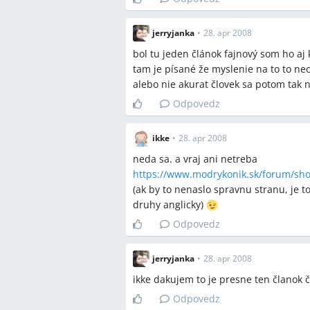
zistiteľnými príčinami?
Aký je reálny prínos alternatívnych m
jerryjanka
•
28. apr 2008
neplodnosti?
bol tu jeden článok fajnový som ho aj
Kedy je optimálne prejsť z konzer
tam je písané že myslenie na to to neod
sa snažíme mesiacmi alebo rokmi?
alebo nie akurat človek sa potom tak ne
Odpovedz
ikke
•
28. apr 2008
Spomenuté značky a firm
neda sa. a vraj ani netreba
žiadne
https://www.modrykonik.sk/forum/sho
(ak by to nenaslo spravnu stranu, je to
druhy anglicky)
Spomenuté produkty a m
Odpovedz
hormonálny profil (HP), HSG, spermiogr
kineziológia, akupresúra, liečiteľstvo
jerryjanka
•
28. apr 2008
ikke dakujem to je presne ten članok č
Miesta a osoby
Odpovedz