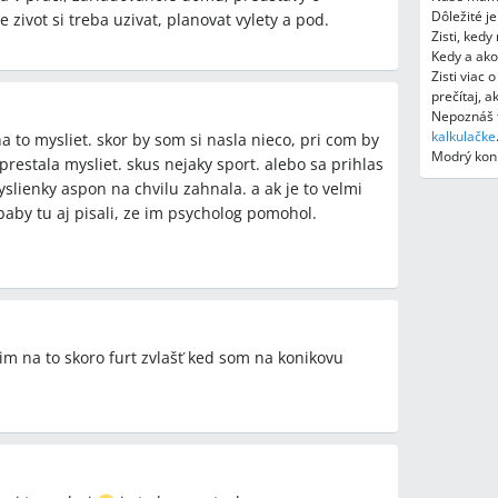
reprodukciou (inseminácia, IVF/ICSI)?
Dôležité j
e zivot si treba uzivat, planovat vylety a pod.
úsenosti s 3 neúspešnými insemináciami a následným
Zisti, ked
Kedy a ako
za po opakovaných neúspechoch a vyšetreniach
Zisti viac 
prečítaj, 
Nepoznáš t
môcť pri snažení o dieťa?
kalkulačke
a to mysliet. skor by som si nasla nieco, pri com by
, že im pomohol psychológ, a jedna spomenula
Modrý koní
restala mysliet. skus nejaky sport. alebo sa prihlas
ako súčasť zlepšenia psychiky pred otehotnením.
yslienky aspon na chvilu zahnala. a ak je to velmi
baby tu aj pisali, ze im psycholog pomohol.
pároch, ktorým sa nedarí?
ii je spermiogram (spermie zanesené na
al zistenie zhoršenej kvality spermií ako dôvod
ľa skúseností v téme?
avel Bielik s prácou v Bratislave pri Račianskom
lim na to skoro furt zvlašť ked som na konikovu
nosť s kvapkami a zlepšením bolesti vaječníka,
pad.
ke počas asistovaných zákrokov?
alebo aspoň dovolenku počas zákrokov a po nich,
valo potrebu pokoja a oddychu počas liečby.