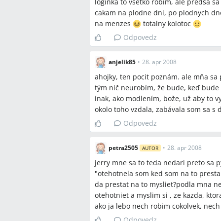
loginka to vsetko robim, ale predsa sa
cakam na plodne dni, po plodnych dn
na menzes
totalny kolotoc
Závery z diskusie
Odpovedz
Zhoda
Nemyslieť na tehotenstvo úplne je 
anjelik85
•
28. apr 2008
Odporúčanými praktickými krokmi s
ahojky, ten pocit poznám. ale mňa sa p
spermiogram a odbery krvi (napr. p
tým nič neurobím, že bude, keď bude m
Ako copingové stratégie ženy uvád
inak, ako modlením, bože, už aby to vy
prestavbou bytu alebo cestovaním.
okolo toho vzdala, zabávala som sa s 
Odpovedz
Sporné názory
petra2505
•
28. apr 2008
AUTOR
Niektoré ženy tvrdia, že otehotneli 
jerry mne sa to teda nedari preto sa p
iné zdôrazňujú, že myslenie na to 
"otehotnela som ked som na to prestal
náhodu alebo medicínske faktory.
da prestat na to mysliet?podla mna ne
otehotniet a myslim si , ze kazda, kto
Otvorené otázky
ako ja lebo nech robim cokolvek, nec
Odpovedz
Do akej miery psychika reálne ovpl