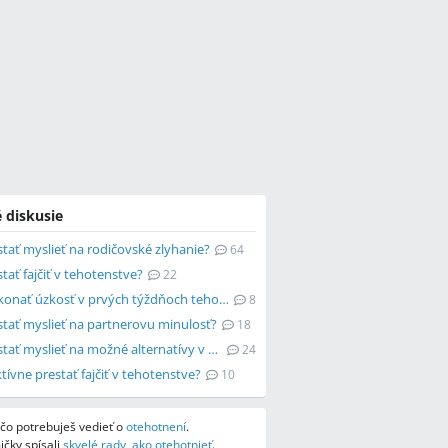
 diskusie
tať myslieť na rodičovské zlyhanie?
64
tať fajčiť v tehotenstve?
22
Ako prekonať úzkosť v prvých týždňoch tehotenstva?
8
stať myslieť na partnerovu minulosť?
18
Ako prestať myslieť na možné alternatívy v živote?
24
tívne prestať fajčiť v tehotenstve?
10
, čo potrebuješ vedieť o
otehotnení
.
čky spísali
skvelé rady, ako otehotnieť
.