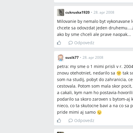
cukruska1920
•
28. apr 2008
Milovanie by nemalo byt vykonavane len
chcete sa odovzdat jeden druhemu....z
ako by sme chceli ale prave naopak...
Odpovedz
susik77
•
28. apr 2008
petra: my sme o 1 mimi prisli v r. 2004
znovu otehotniet, nedarilo sa
tak s
som na studij, pobyt do zahranicia, ce
cestovala. Potom som mala skor pocit
a cakali, kym nam ho postavia-hovoril
podarilo sa skoro zaroven s bytom-aj 
nieco, co ta skutocne bavi a na co sa 
pride mimi aj samo
Odpovedz