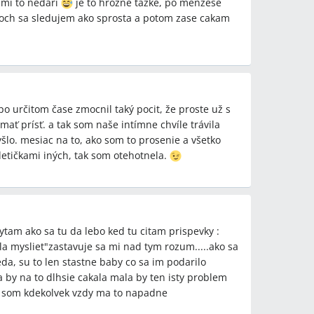
 mi to nedari
je to hrozne tazke, po menzese
och sa sledujem ako sprosta a potom zase cakam
podľa väčšiny žien v diskusii takmer nemožné.
ú lekárske vyšetrenia: hormonálny profil, HSG,
o určitom čase zmocnil taký pocit, že proste už s
rolaktín).
ať prísť. a tak som naše intímne chvíle trávila
zali zamestnanie mysle prácou, štúdiom, športom,
šlo. mesiac na to, ako som to prosenie a všetko
detičkami iných, tak som otehotnela.
práve po tom, čo „prestali na to myslieť“, zatiaľ čo
ytam ako sa tu da lebo ked tu citam prispevky :
neovplyvňuje schopnosť otehotnieť a že ide skôr o
a mysliet"zastavuje sa mi nad tym rozum.....ako sa
da, su to len stastne baby co sa im podarilo
ra by na to dlhsie cakala mala by ten isty problem
h som kdekolvek vzdy ma to napadne
yvňuje šance na počatie v porovnaní s lékařsky