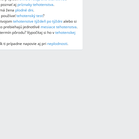
e poznať aj
príznaky tehotenstva
.
y má žena
plodné dni
.
 používať
tehotenský test
?
o tvojom
tehotenstve týždeň po týždni
alebo si
ako prebiehajú jednotlivé
mesiace tehotenstva
.
ermín pôrodu? Vypočítaj si ho v
tehotenskej
.
k ti prípadne napovie aj pri
neplodnosti
.