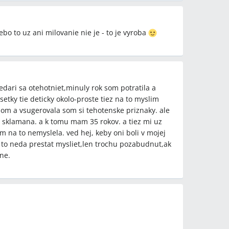
avel Bielik
ebo to uz ani milovanie nie je - to je vyroba
edari sa otehotniet,minuly rok som potratila a
etky tie deticky okolo-proste tiez na to myslim
om a vsugerovala som si tehotenske priznaky. ale
sklamana. a k tomu mam 35 rokov. a tiez mi uz
m na to nemyslela. ved hej, keby oni boli v mojej
a to neda prestat mysliet,len trochu pozabudnut,ak
ne.