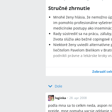
Stručné zhrnutie
Mnohé ženy hlásia, že nemožno úpl
im pomohlo profesionálne vyšetren
medicínske postupy ako inseminácia
Rady sústrediť sa na prácu, záľub
života slúžia ako bežné copingové 
Niektoré ženy uviedli alternatívne 
liečiteľom Pavelom Bielikom v Bratis
podnikli právne a lekárske kroky vr
Zobraziť cel
Najčastejšie otázky
Dole
Q:
Ako zistím, prečo sa mi nedarí oteh
A:
V diskusii ženy menovali základné v
loginka
•
28. apr 2008
spermiogram a krvné odbery na prolak
podla mna sa to celkm neda, aspon ni
snaženia.
prejde, mne pomaha vacsie oddanie sa