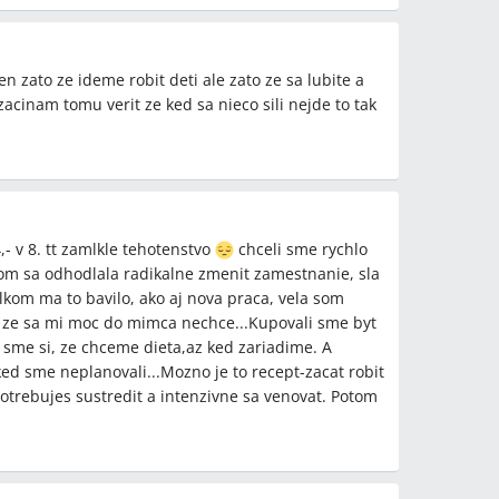
 zato ze ideme robit deti ale zato ze sa lubite a
acinam tomu verit ze ked sa nieco sili nejde to tak
,- v 8. tt zamlkle tehotenstvo
chceli sme rychlo
om sa odhodlala radikalne zmenit zamestnanie, sla
lkom ma to bavilo, ako aj nova praca, vela som
, ze sa mi moc do mimca nechce...Kupovali sme byt
i sme si, ze chceme dieta,az ked zariadime. A
ked sme neplanovali...Mozno je to recept-zacat robit
potrebujes sustredit a intenzivne sa venovat. Potom