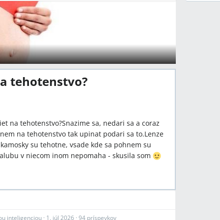
na tehotenstvo?
iet na tehotenstvo?Snazime sa, nedari sa a coraz
anem na tehotenstvo tak upinat podari sa to.Lenze
y kamosky su tehotne, vsade kde sa pohnem su
m zalubu v niecom inom nepomaha - skusila som
u inteligenciou
·
1. júl 2026
·
94 príspevkov