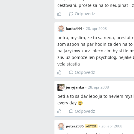
Q:
Kedy je vhodné začať s asistovanou 
cestovani, proste sa na to neupinat - z
A:
Viaceré ženy v diskusii uviedli sk
Odpovedz
IVF/ICSI; rozhodnutie zväčša prichád
potvrdzujúcich problém.
katka444
•
28. apr 2008
Q:
Môže psychológ alebo kineziológ po
petra, myslim, ze to sa neda, prestat n
A:
V diskusii niekoľko žien spomenulo
som aspon na par hodin za den na to p
kineziologické sedenia a akupresúru 
na jazykovy kurz. nieco cim by si tie m
zle, uz pomoze len psycholog. nejake 
Q:
Aké testy mužov sú spomínané pri 
vela stastia
A:
Používaný test spomenutý v diskus
prešetrenie), pričom jeden pár spomín
Odpovedz
ďalších krokov.
jerryjanka
•
28. apr 2008
Q:
Kde hľadať alternatívnu pomoc pod
A:
Jedna užívateľka uviedla liečiteľa P
peti a to sa dá? lebo ja to neviem mys
mýte/Šancovej ulici a opisovala skúse
every day
pričom išlo o osobný, anekdotický prí
Odpovedz
Q:
Je vhodné byť na PN alebo dovolen
A:
Vo vlákne sa odporúčalo ísť na PN 
petra2505
•
28. apr 2008
AUTOR
pretože množstvo účastníčok zdôrazňo