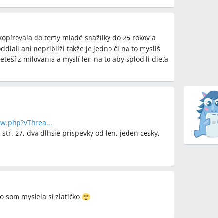
etód (kineziológia, liečiteľ Pavol Bielik) pri riešení
 kopírovala do temy mladé snažilky do 25 rokov a
vatívnych postupov na asistovanú reprodukciu, keď
diali ani nepriblíži takže je jedno či na to mysliš
teší z milovania a myslí len na to aby splodili dieťa
y
w.php?vThrea...
 str. 27, dva dlhsie prispevky od len, jeden cesky,
etódy
am, odber krvi na prolaktín, inseminácia, IVF, ICSI,
 (kvapky), adopcia, PN (pracovná neschopnosť)
o som myslela si zlatičko