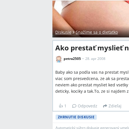
Diskusie
Snažíme sa o dieťatko
Ako prestať myslieť 
petra2505
28. apr 2008
Baby ako sa podla vas na prestat mysl
viac som presvedcena, ze ak sa prest
neviem ako prestat mysliet ked vsetk
deticky, kociky a tak.To, ze si najde
👍
1
Odpovedz
Zdieľaj
ZHRNUTIE DISKUSIE
Automatický súhrn diskusie generovaný umelo