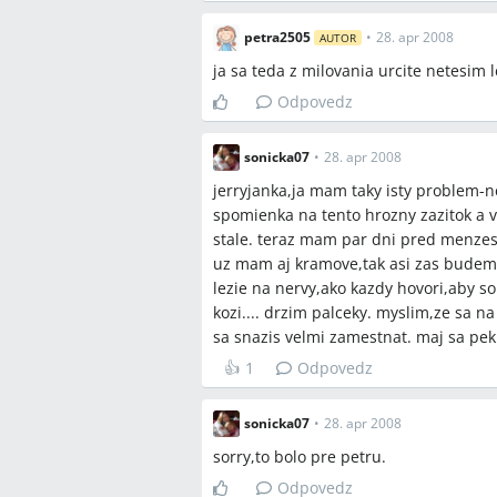
Bratislava, Račianske mýto, Šancová, P
petra2505
•
28. apr 2008
AUTOR
ja sa teda z milovania urcite netesim l
Odpovedz
sonicka07
•
28. apr 2008
jerryjanka,ja mam taky isty problem-n
spomienka na tento hrozny zazitok a vs
stale. teraz mam par dni pred menzes
uz mam aj kramove,tak asi zas budem 
lezie na nervy,ako kazdy hovori,aby so
kozi.... drzim palceky. myslim,ze sa n
sa snazis velmi zamestnat. maj sa pek
👍
1
Odpovedz
sonicka07
•
28. apr 2008
sorry,to bolo pre petru.
Odpovedz