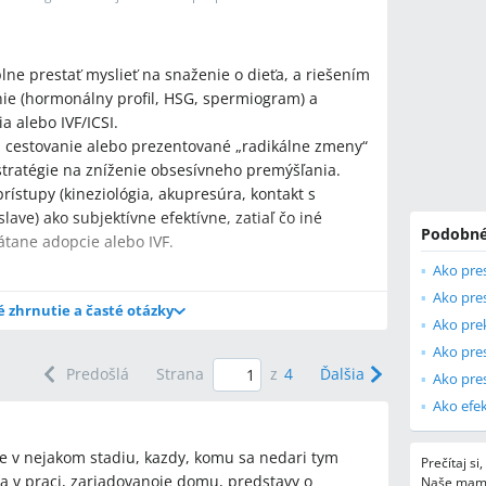
ne prestať myslieť na snaženie o dieťa, a riešením
ie (hormonálny profil, HSG, spermiogram) a
 alebo IVF/ICSI.
y, cestovanie alebo prezentované „radikálne zmeny“
stratégie na zníženie obsesívneho premýšľania.
prístupy (kineziológia, akupresúra, kontakt s
lave) ako subjektívne efektívne, zatiaľ čo iné
Podobné
átane adopcie alebo IVF.
Ako pres
Ako pres
é zhrnutie a časté otázky
Ako pre
Predošlá
Strana
z
4
Ďalšia
otnieť?
Ako efek
yšetrenia: hormonálny profil (HP), HSG,
tín ako prvé kroky pri hľadaní príčiny neúspešného
e v nejakom stadiu, kazdy, komu sa nedari tym
Prečítaj si
 v praci, zariadovanoie domu, predstavy o
Naše mami