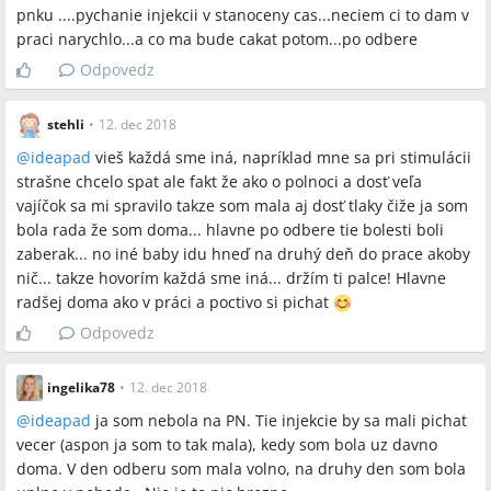
pnku ....pychanie injekcii v stanoceny cas...neciem ci to dam v
praci narychlo...a co ma bude cakat potom...po odbere
Odpovedz
stehli
•
12. dec 2018
@
ideapad
vieš každá sme iná, napríklad mne sa pri stimulácii
strašne chcelo spat ale fakt že ako o polnoci a dosť veľa
vajíčok sa mi spravilo takze som mala aj dosť tlaky čiže ja som
bola rada že som doma... hlavne po odbere tie bolesti boli
zaberak... no iné baby idu hneď na druhý deň do prace akoby
nič... takze hovorím každá sme iná... držím ti palce! Hlavne
radšej doma ako v práci a poctivo si pichat
Odpovedz
ingelika78
•
12. dec 2018
@
ideapad
ja som nebola na PN. Tie injekcie by sa mali pichat
vecer (aspon ja som to tak mala), kedy som bola uz davno
doma. V den odberu som mala volno, na druhy den som bola