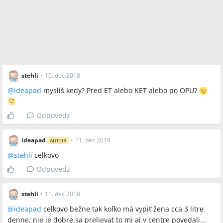
stehli
•
10. dec 2018
@
ideapad
myslíš kedy? Pred ET alebo KET alebo po OPU?
Odpovedz
ideapad
•
11. dec 2018
AUTOR
@
stehli
celkovo
Odpovedz
stehli
•
11. dec 2018
@
ideapad
celkovo bežne tak koľko má vypiť žena cca 3 litre
denne, nie je dobre sa prelievat to mi aj v centre povedali...