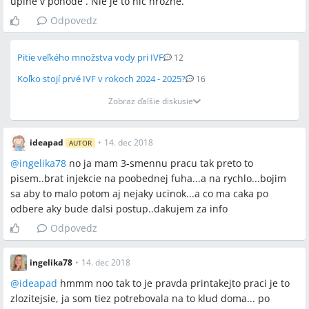
uplne v pohode . Nie je to nic hrozne.
Odpovedz
Pitie veľkého množstva vody pri IVF
12
Koľko stojí prvé IVF v rokoch 2024 - 2025?
16
Zobraz ďalšie diskusie
ideapad
•
14. dec 2018
AUTOR
@
ingelika78
no ja mam 3-smennu pracu tak preto to
pisem..brat injekcie na poobednej fuha...a na rychlo...bojim
sa aby to malo potom aj nejaky ucinok...a co ma caka po
odbere aky bude dalsi postup..dakujem za info
Odpovedz
ingelika78
•
14. dec 2018
@
ideapad
hmmm noo tak to je pravda printakejto praci je to
zlozitejsie, ja som tiez potrebovala na to klud doma... po