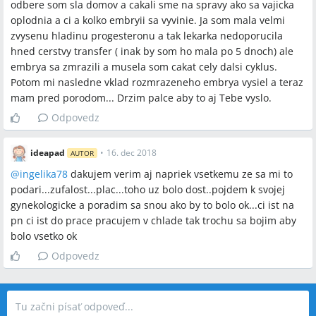
odbere som sla domov a cakali sme na spravy ako sa vajicka
oplodnia a ci a kolko embryii sa vyvinie. Ja som mala velmi
zvysenu hladinu progesteronu a tak lekarka nedoporucila
hned cerstvy transfer ( inak by som ho mala po 5 dnoch) ale
embrya sa zmrazili a musela som cakat cely dalsi cyklus.
Potom mi nasledne vklad rozmrazeneho embrya vysiel a teraz
mam pred porodom... Drzim palce aby to aj Tebe vyslo.
Odpovedz
ideapad
•
16. dec 2018
AUTOR
@
ingelika78
dakujem verim aj napriek vsetkemu ze sa mi to
podari...zufalost...plac...toho uz bolo dost..pojdem k svojej
gynekologicke a poradim sa snou ako by to bolo ok...ci ist na
pn ci ist do prace pracujem v chlade tak trochu sa bojim aby
bolo vsetko ok
Odpovedz