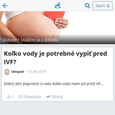
Zapni
Diskusie
Snažíme sa o dieťatko
Koľko vody je potrebné vypiť pred
IVF?
ideapad
10. dec 2018
Dobry den poprosim o radu kolko vody mam pit pred ivf...
👍
1
Odpovedz
Zdieľaj