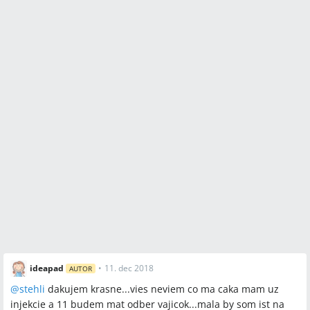
ideapad
•
11. dec 2018
AUTOR
@
stehli
dakujem krasne...vies neviem co ma caka mam uz
injekcie a 11 budem mat odber vajicok...mala by som ist na