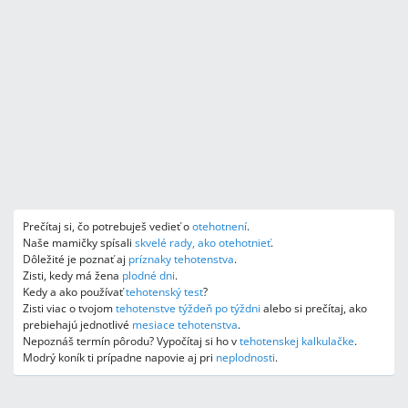
Prečítaj si, čo potrebuješ vedieť o
otehotnení
.
Naše mamičky spísali
skvelé rady, ako otehotnieť
.
Dôležité je poznať aj
príznaky tehotenstva
.
Zisti, kedy má žena
plodné dni
.
Kedy a ako používať
tehotenský test
?
Zisti viac o tvojom
tehotenstve týždeň po týždni
alebo si prečítaj, ako
prebiehajú jednotlivé
mesiace tehotenstva
.
Nepoznáš termín pôrodu? Vypočítaj si ho v
tehotenskej kalkulačke
.
Modrý koník ti prípadne napovie aj pri
neplodnosti
.