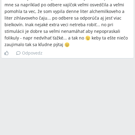
mne sa napríklad po odbere vajíčok veľmi osvedčila a veľmi
pomohla ta vec, že som vypila denne liter alchemilkoveho a
liter zihlavoveho čaju... po odbere sa odporúča aj jesť viac
bielkovín. Inak nejaké extra veci netreba robiť... no pri
stimulácii je dobre sa veľmi nenamáhať aby nepopraskali
folikuly - napr nedvíhať ťažké... a tak no
keby ta ešte niečo
zaujimalo tak sa kľudne pýtaj
Odpovedz