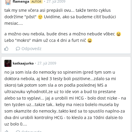
flamenga
•
27. júl 2009
AUTOR
tak my sme včera asi prepásli ovu... takže tento cyklus
dodržíme "pôst"
Uvidíme, ako sa budeme cítiť budúci
mesiac....
a možno ovu nebola, bude dnes a možno nebude vôbec
Lebo "mokro" mám už cca 4 dni a furt nič
Odpovedz
katkaajurko
•
27. júl 2009
no ja som isla do nemocky so spinenim (pred tym som u
doktora nebola, aj ked 3 testy boli pozitivne...zdalo sa mi
skoro) tak potom som sla a on podla poslednej MS a
ultrazvuku vyhodnotil,ze uz to ide von a bud to prestane
alebo sa to vyplavi... jaj a urobili mi HCG - bolo dost nizke - na
ten tyzden uz...takze tak.. keby ma nieco bolelo musela by
som okamzite do nemocky..takto ked sa to spustilo naplno-za
dva dni urobili kontrolny HCG - to kleslo a za 10dni dalsie-to
uz bolo 0....