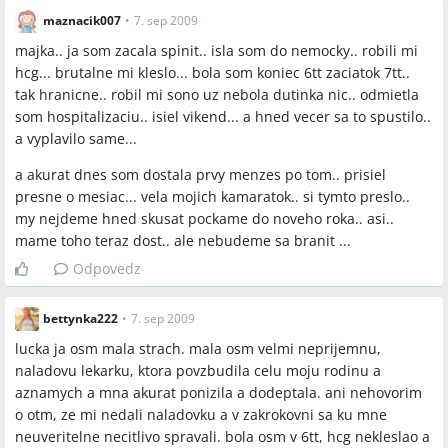
maznacik007
•
7. sep 2009
majka.. ja som zacala spinit.. isla som do nemocky.. robili mi
hcg... brutalne mi kleslo... bola som koniec 6tt zaciatok 7tt..
tak hranicne.. robil mi sono uz nebola dutinka nic.. odmietla
som hospitalizaciu.. isiel vikend... a hned vecer sa to spustilo..
a vyplavilo same...
a akurat dnes som dostala prvy menzes po tom.. prisiel
presne o mesiac... vela mojich kamaratok.. si tymto preslo..
my nejdeme hned skusat pockame do noveho roka.. asi..
mame toho teraz dost.. ale nebudeme sa branit ...
Odpovedz
bettynka222
•
7. sep 2009
lucka ja osm mala strach. mala osm velmi neprijemnu,
naladovu lekarku, ktora povzbudila celu moju rodinu a
aznamych a mna akurat ponizila a dodeptala. ani nehovorim
o otm, ze mi nedali naladovku a v zakrokovni sa ku mne
neuveritelne necitlivo spravali. bola osm v 6tt, hcg nekleslao a