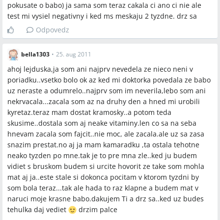
pokusate o babo) ja sama som teraz cakala ci ano ci nie ale
test mi vysiel negativny i ked ms meskaju 2 tyzdne. drz sa
Odpovedz
bella1303
•
25. aug 2011
ahoj lejduska,ja som ani najprv nevedela ze nieco neni v
poriadku..vsetko bolo ok az ked mi doktorka povedala ze babo
uz neraste a odumrelo..najprv som im neverila,lebo som ani
nekrvacala...zacala som az na druhy den a hned mi urobili
kyretaz.teraz mam dostat kramosky..a potom teda
skusime..dostala som aj neake vitaminy.len co sa na seba
hnevam zacala som fajcit..nie moc, ale zacala.ale uz sa zasa
snazim prestat.no aj ja mam kamaradku ,ta ostala tehotne
neako tyzden po mne.tak je to pre mna zle..ked ju budem
vidiet s bruskom budem si urcite hovorit ze take som mohla
mat aj ja..este stale si dokonca pocitam v ktorom tyzdni by
som bola teraz...tak ale hada to raz klapne a budem mat v
naruci moje krasne babo.dakujem Ti a drz sa..ked uz budes
tehulka daj vediet
drzim palce