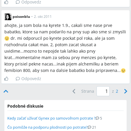
Odpovedz
poisonblu
•
2. okt 2011
ahojte, ja som bola na kyrete 1.9., cakali sme nase prve
babatko, ktore sa nam podarilo na prvy sup ako sme si zmyslli
dr. mi odporucil po kyrete pockat pol roka, ale ja som
rozhodnuta cakat max. 2, potom zacat skusat a
uvidime...mozno to nepojde tak lahko ako prvy
krat...momentalne mam za sebou prvy menzes po kyrete,
ktory prisiel pekne nacas...inak pijem alchemilku a beriem
femibion 800, aby som na dalsie babatko bola pripravena...
Odpovedz
Strana
z
2
Podobné diskusie
Kedy začať užívať Gynex po samovoľnom potrate ?
5
Čo pomôže na podporu plodnosti po potrate?
21