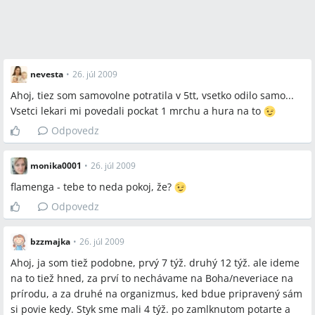
cykle alebo dokonca v deň, keď prestalo krvácanie, zatiaľ čo iné
potrebovali niekoľko mesiacov, takže skúsenosti sú rôzne.
Závery z diskusie
nevesta
•
26. júl 2009
Zhoda
Ahoj, tiez som samovolne potratila v 5tt, vsetko odilo samo...
Vsetci lekari mi povedali pockat 1 mrchu a hura na to
Lekárske odporúčania sa v praxi výrazne líšia a pohybujú sa
Odpovedz
od možnosti snaženia hneď po prvom cykle po odporúčanie
čakať niekoľko mesiacov.
Psychický stav ženy po potratení bol v diskusii považovaný
monika0001
•
26. júl 2009
za dôležitý faktor pri rozhodovaní o načasovaní ďalšieho
flamenga - tebe to neda pokoj, že?
snaženia.
Odpovedz
Sporné názory
bzzmajka
•
26. júl 2009
Niektorí odborníci v diskusii odporúčajú čakať 3–6 mesiacov
Ahoj, ja som tiež podobne, prvý 7 týž. druhý 12 týž. ale ideme
pred ďalším pokusom o otehotnenie, zatiaľ čo iní lekári a
na to tiež hned, za prví to nechávame na Boha/neveriace na
ženy tvrdia, že je v poriadku snažiť sa už po 1 cykle alebo
prírodu, a za druhé na organizmus, ked bdue pripravený sám
ihneď.
si povie kedy. Styk sme mali 4 týž. po zamlknutom potarte a