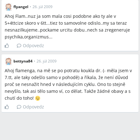
Q:
Ako dlho väčšinou odporúčajú lekári čakať so snažením po
flyangel
•
26. júl 2009
samovoľnom potratení?
Ahoj Flam..nuz ja som mala cosi podobne ako ty ale v
A:
V diskusii lekári odporúčali rôzne intervaly: niektorí povedali
5+4ttcize skoro v 6tt...tiez to samovolne odislo..my sa teraz
počkať 1 cyklus alebo 2–3 cykly, ďalší navrhli 3 mesiace, niektorí
nesnazilkujeme..pockame urcitu dobu..nech sa zregeneruje
až 6 mesiacov a spomínal sa aj názor počkať 12 mesiacov.
psychika,organizmus...
Q:
Môžem sa snažiť otehotnieť hneď po potrate, ak mi nerobili
Odpovedz
kyretáž?
A:
Viaceré ženy uviedli, že gynekológ im povedal, že ak nebola
bettyna84
•
26. júl 2009
vykonaná kyretáž, možno začať aj v nasledujúcom cykle alebo
hneď podľa pocitu; iní lekári však stále odporúčali aspoň jeden
Ahoj flamenga, na mě se po potratu koukla dr. (- měla jsem v
cyklus počkať.
7.tt, ale taky odešlo samo v pohodě) a říkala, že není důvod
proč se nesnažit hned v následujícím cyklu. Ono to stejně
Q:
Kedy sa má kontrolovať HCG po potrate a aké hodnoty padali
nevyšlo, tak asi tělo samo ví, co dělat. Takže žádné obavy a s
v diskusii?
chutí do toho!
A:
V diskusii ženy opisovali opakované merania HCG až do
Odpovedz
nízkych hodnôt; jeden priebeh uvádzal HCG 1000, potom ~145
po 3 dňoch, 45 po ďalších 4 dňoch a 2,45 o týždeň neskôr, až
kým HCG nekleslo na blízko 0.
Q:
Kedy je indikovaná kyretáž podľa skúseností z diskusie?