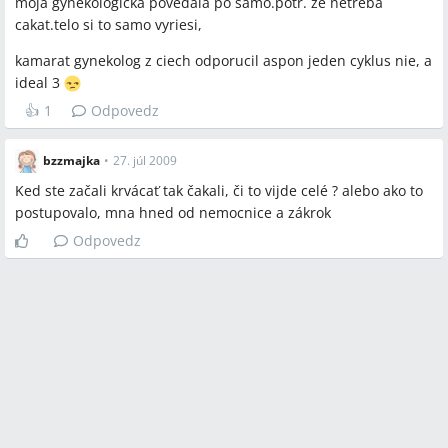
moja gynekologicka povedala po samo.potr. ze netreba
cakat.telo si to samo vyriesi,
kamarat gynekolog z ciech odporucil aspon jeden cyklus nie, a
ideal 3
👍
1
Odpovedz
bzzmajka
•
27. júl 2009
Ked ste začali krvácať tak čakali, či to vijde celé ? alebo ako to
postupovalo, mna hned od nemocnice a zákrok
Odpovedz