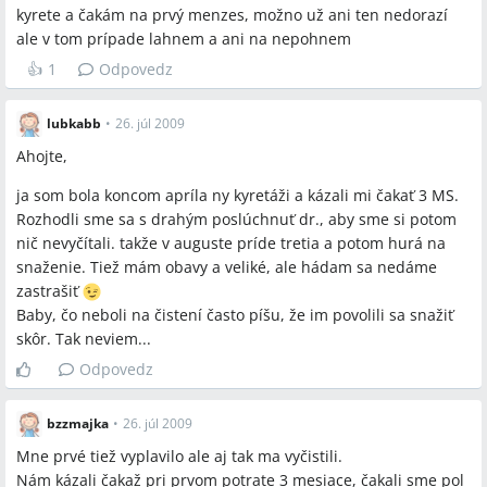
Niektoré gynekologické tímy preferujú okamžitú kyretáž pri
kyrete a čakám na prvý menzes, možno už ani ten nedorazí
určitých príznakoch, zatiaľ čo iní podporujú očakávaciu
ale v tom prípade lahnem a ani na nepohnem
(konzervatívnu) stratégiu, ak sa produkt potratu vyplavuje
👍
1
Odpovedz
sám.
lubkabb
•
26. júl 2009
Otvorené otázky
Ahojte,
Aký je optimálny interval medzi spontánnym potratom a
ja som bola koncom apríla ny kyretáži a kázali mi čakať 3 MS.
nasledujúcim otehotnením pre minimalizáciu rizika
Rozhodli sme sa s drahým poslúchnuť dr., aby sme si potom
opakovaného potratu?
nič nevyčítali. takže v auguste príde tretia a potom hurá na
Má užívanie doplnkov ako Gynex alebo Femibion 800 priamy
snaženie. Tiež mám obavy a veliké, ale hádam sa nedáme
vplyv na rýchlosť úspešného otehotnenia po potratení?
zastrašiť
Baby, čo neboli na čistení často píšu, že im povolili sa snažiť
skôr. Tak neviem...
Odpovedz
Spomenuté značky a firmy
bzzmajka
•
26. júl 2009
Energy, Kramáre
Mne prvé tiež vyplavilo ale aj tak ma vyčistili.
Nám kázali čakaž pri prvom potrate 3 mesiace, čakali sme pol