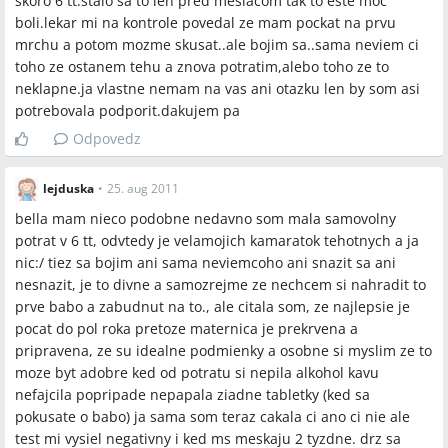
skoro 6 tt.stalo sa to len pred mesiacom tak to este moc
boli.lekar mi na kontrole povedal ze mam pockat na prvu
mrchu a potom mozme skusat..ale bojim sa..sama neviem ci
toho ze ostanem tehu a znova potratim,alebo toho ze to
neklapne.ja vlastne nemam na vas ani otazku len by som asi
potrebovala podporit.dakujem pa
Odpovedz
lejduska
•
25. aug 2011
bella mam nieco podobne nedavno som mala samovolny
potrat v 6 tt, odvtedy je velamojich kamaratok tehotnych a ja
nic:/ tiez sa bojim ani sama neviemcoho ani snazit sa ani
nesnazit, je to divne a samozrejme ze nechcem si nahradit to
prve babo a zabudnut na to., ale citala som, ze najlepsie je
pocat do pol roka pretoze maternica je prekrvena a
pripravena, ze su idealne podmienky a osobne si myslim ze to
moze byt adobre ked od potratu si nepila alkohol kavu
nefajcila popripade nepapala ziadne tabletky (ked sa
pokusate o babo) ja sama som teraz cakala ci ano ci nie ale
test mi vysiel negativny i ked ms meskaju 2 tyzdne. drz sa