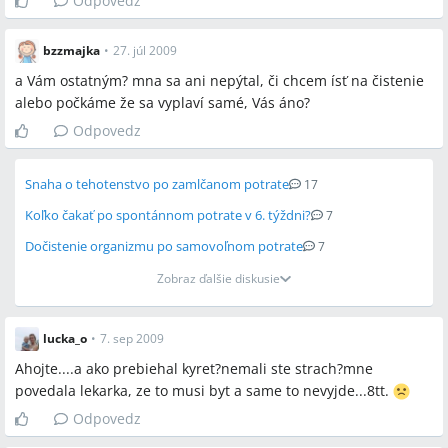
Odpovedz
bzzmajka
•
27. júl 2009
a Vám ostatným? mna sa ani nepýtal, či chcem ísť na čistenie
alebo počkáme že sa vyplaví samé, Vás áno?
Odpovedz
Snaha o tehotenstvo po zamlčanom potrate
17
Koľko čakať po spontánnom potrate v 6. týždni?
7
Dočistenie organizmu po samovoľnom potrate
7
Zobraz ďalšie diskusie
lucka_o
•
7. sep 2009
Ahojte....a ako prebiehal kyret?nemali ste strach?mne
povedala lekarka, ze to musi byt a same to nevyjde...8tt.
Odpovedz