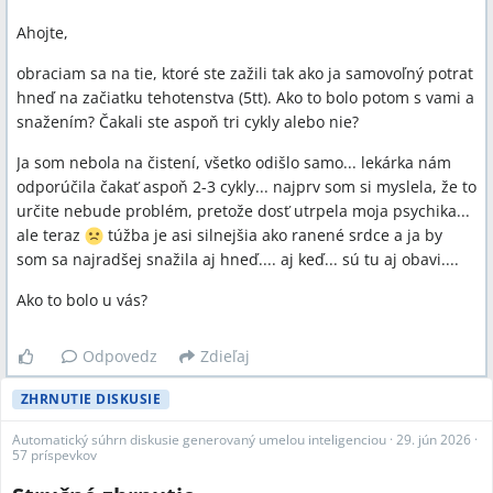
Ahojte,
obraciam sa na tie, ktoré ste zažili tak ako ja samovoľný potrat
hneď na začiatku tehotenstva (5tt). Ako to bolo potom s vami a
snažením? Čakali ste aspoň tri cykly alebo nie?
Ja som nebola na čistení, všetko odišlo samo... lekárka nám
odporúčila čakať aspoň 2-3 cykly... najprv som si myslela, že to
určite nebude problém, pretože dosť utrpela moja psychika...
ale teraz
túžba je asi silnejšia ako ranené srdce a ja by
som sa najradšej snažila aj hneď.... aj keď... sú tu aj obavi....
Ako to bolo u vás?
Odpovedz
Zdieľaj
ZHRNUTIE DISKUSIE
Automatický súhrn diskusie generovaný umelou inteligenciou
·
29. jún 2026
·
57 príspevkov