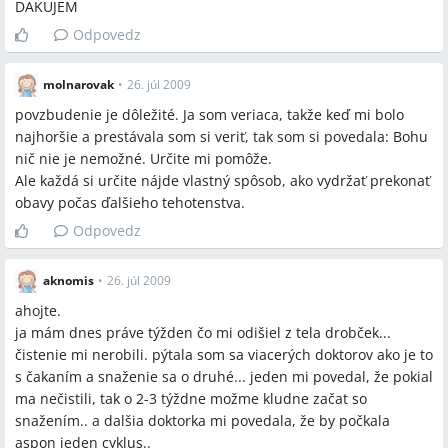
DAKUJEM
Odpovedz
molnarovak
•
26. júl 2009
povzbudenie je dôležité. Ja som veriaca, takže keď mi bolo
najhoršie a prestávala som si veriť, tak som si povedala: Bohu
nič nie je nemožné. Určite mi pomôže.
Ale každá si určite nájde vlastný spôsob, ako vydržať prekonať
obavy počas ďalšieho tehotenstva.
Odpovedz
aknomis
•
26. júl 2009
ahojte.
ja mám dnes práve týžden čo mi odišiel z tela drobček...
čistenie mi nerobili. pýtala som sa viacerých doktorov ako je to
s čakaním a snaženie sa o druhé... jeden mi povedal, že pokial
ma nečistili, tak o 2-3 týždne možme kludne začat so
snažením.. a dalšia doktorka mi povedala, že by počkala
aspon jeden cyklus..