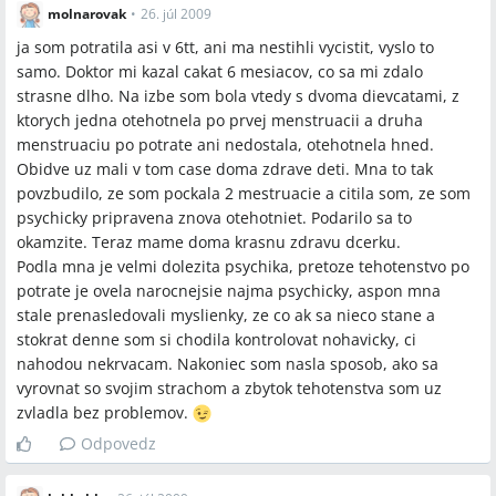
molnarovak
•
26. júl 2009
ja som potratila asi v 6tt, ani ma nestihli vycistit, vyslo to
samo. Doktor mi kazal cakat 6 mesiacov, co sa mi zdalo
strasne dlho. Na izbe som bola vtedy s dvoma dievcatami, z
ktorych jedna otehotnela po prvej menstruacii a druha
menstruaciu po potrate ani nedostala, otehotnela hned.
Obidve uz mali v tom case doma zdrave deti. Mna to tak
povzbudilo, ze som pockala 2 mestruacie a citila som, ze som
psychicky pripravena znova otehotniet. Podarilo sa to
okamzite. Teraz mame doma krasnu zdravu dcerku.
Podla mna je velmi dolezita psychika, pretoze tehotenstvo po
potrate je ovela narocnejsie najma psychicky, aspon mna
stale prenasledovali myslienky, ze co ak sa nieco stane a
stokrat denne som si chodila kontrolovat nohavicky, ci
nahodou nekrvacam. Nakoniec som nasla sposob, ako sa
vyrovnat so svojim strachom a zbytok tehotenstva som uz
zvladla bez problemov.
Odpovedz