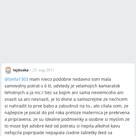
lejduska
•
25. aug 2011
@
bella1303
mam nieco podobne nedavno som mala
samovolny potrat v 6 tt, odvtedy je velamojich kamaratok
tehotnych a ja nic:/ tiez sa bojim ani sama neviemcoho ani
snazit sa ani nesnazit, je to divne a samozrejme ze nechcem
si nahradit to prve babo a zabudnut na to., ale citala som, ze
najlepsie je pocat do pol roka pretoze maternica je prekrvena
a pripravena, ze su idealne podmienky a osobne si myslim ze
to moze byt adobre ked od potratu si nepila alkohol kavu
nefajcila popripade nepapala ziadne tabletky (ked sa