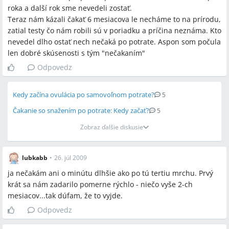
Spomenuté produkty a metódy
roka a další rok sme nevedeli zostať.
Teraz nám kázali čakať 6 mesiacova le necháme to na prírodu,
samovoľný potrat, zamlknutý potrat, kyretáž, čistenie (kyretáž),
zatial testy čo nám robili sú v poriadku a príčina neznáma. Kto
HCG meranie, ultrazvuk (sono), metylové injekcie, Femibion
nevedel dlho ostať nech nečaká po potrate. Aspon som počula
800, Gynex, alchemilka (alchemilku), vitamíny, kyselina listová
len dobré skúsenosti s tým "nečakaním"
Odpovedz
Miesta a osoby
Kedy začína ovulácia po samovoľnom potrate?
5
Bratislava, Kramáre, Čiech
Čakanie so snažením po potrate: Kedy začať?
5
Zobraz ďalšie diskusie
lubkabb
•
26. júl 2009
ja nečakám ani o minútu dlhšie ako po tú tertiu mrchu. Prvý
krát sa nám zadarilo pomerne rýchlo - niečo vyše 2-ch
mesiacov...tak dúfam, že to vyjde.
Odpovedz