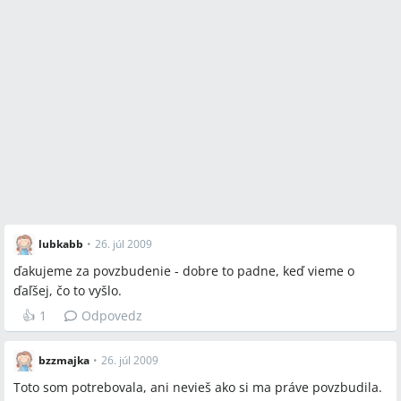
lubkabb
•
26. júl 2009
ďakujeme za povzbudenie - dobre to padne, keď vieme o
ďaľšej, čo to vyšlo.
👍
1
Odpovedz
bzzmajka
•
26. júl 2009
Toto som potrebovala, ani nevieš ako si ma práve povzbudila.