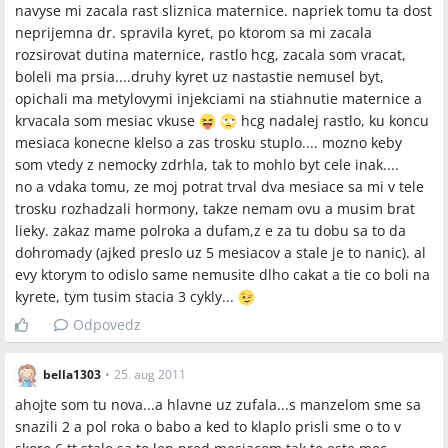
navyse mi zacala rast sliznica maternice. napriek tomu ta dost
neprijemna dr. spravila kyret, po ktorom sa mi zacala
rozsirovat dutina maternice, rastlo hcg, zacala som vracat,
boleli ma prsia....druhy kyret uz nastastie nemusel byt,
opichali ma metylovymi injekciami na stiahnutie maternice a
krvacala som mesiac vkuse
hcg nadalej rastlo, ku koncu
mesiaca konecne klelso a zas trosku stuplo.... mozno keby
som vtedy z nemocky zdrhla, tak to mohlo byt cele inak....
no a vdaka tomu, ze moj potrat trval dva mesiace sa mi v tele
trosku rozhadzali hormony, takze nemam ovu a musim brat
lieky. zakaz mame polroka a dufam,z e za tu dobu sa to da
dohromady (ajked preslo uz 5 mesiacov a stale je to nanic). al
evy ktorym to odislo same nemusite dlho cakat a tie co boli na
kyrete, tym tusim stacia 3 cykly...
Odpovedz
bella1303
•
25. aug 2011
ahojte som tu nova...a hlavne uz zufala...s manzelom sme sa
snazili 2 a pol roka o babo a ked to klaplo prisli sme o to v