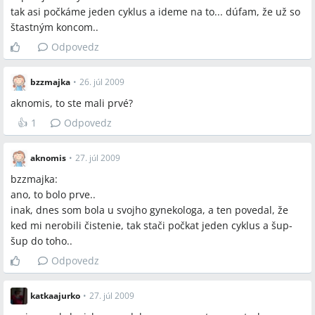
tak asi počkáme jeden cyklus a ideme na to... dúfam, že už so
štastným koncom..
Odpovedz
bzzmajka
•
26. júl 2009
aknomis, to ste mali prvé?
👍
1
Odpovedz
aknomis
•
27. júl 2009
bzzmajka:
ano, to bolo prve..
inak, dnes som bola u svojho gynekologa, a ten povedal, že
ked mi nerobili čistenie, tak stači počkat jeden cyklus a šup-
šup do toho..
Odpovedz
katkaajurko
•
27. júl 2009