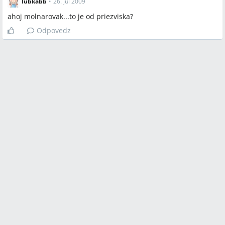
lubkabb
•
26. júl 2009
ahoj molnarovak...to je od priezviska?
Odpovedz