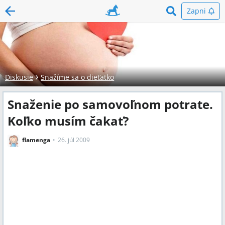
Zapni
Diskusie
Snažíme sa o dieťatko
Snaženie po samovoľnom potrate.
Koľko musím čakať?
flamenga
26. júl 2009