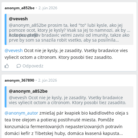
anonym_a852be
•
2. jún 2026
@
vevesh
@anonym_a852be
prosim ta, ked "to" lubi kysle, ako jej
pomoze ocot, ktory je kysly? Vsak sa jej to namnozi, ak by to
bola pravda🫣
Autorka, prejav bradavic velmi zavisi od imunity, takze ako
prve by som sa snazila robit vsetko, aby sa posilnila
imunita (vitaminy C, D, Bckova skupina, pila zazvorovy caj)
a tym padom by nevznikali nove bradavice. A tam dole by
@
vevesh
Ocot nie je kysly, je zasadity. Vsetky bradavice vies
som asi na potieranie dala urcite prirodne tinktury proti
vyliecit octom a citronom. Ktory posobi tiez zasadito.
bradaviciam a na rychlejsie hojenie.
Odpovedz
anonym_367890
•
2. jún 2026
@
anonym_a852be
@
vevesh
Ocot nie je kysly, je zasadity. Vsetky bradavice
vies vyliecit octom a citronom. Ktory posobi tiez zasadito.
@anonym_autor
zmiešaj pár kvapiek bio kadidlového oleja s
tea tree olejom a potieraj postihnuté miesta. Pomôže
konzumácia fermentovaných nepasterizovaných potravín
domáci kefír z Tibetskej huby, domáca kvasená kapusta...