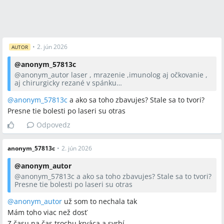
Sporné názory
Niektorí tvrdia, že jablčný ocot (kupovaný aj fermentovaný)
vyliečil bradavice, zatiaľ čo iní považujú jeho účinnosť za
•
2. jún 2026
AUTOR
neistú alebo spochybňovanú.
@
anonym_57813c
Jeden názor uvádza, že partner jednoznačne preniesol
@anonym_autor
laser , mrazenie ,imunolog aj očkovanie ,
vírus, zatiaľ čo iný pripomína, že vírus HPV môže byť
aj chirurgicky rezané v spánku
latentný celé roky a prítomnosť partnera ako pôvodcu nie je
Už som sa na to vykašľala stalo to veľa peňazí aj nervov
Navyše to bolelo
jednoznačná.
@anonym_57813c
a ako sa toho zbavujes? Stale sa to tvori?
Je to dlhý boj
Presne tie bolesti po laseri su otras
Ale ak máš lepšiu imunitu skús
Odpovedz
Otvorené otázky
Ako účinné je dlhodobé očkovanie proti HPV pri znižovaní
anonym_57813c
•
2. jún 2026
návratu už existujúcich genitálnych bradavíc?
@
anonym_autor
Aký je klinický dôkaz účinnosti Isoprinosine pri predĺžení
@anonym_57813c
a ako sa toho zbavujes? Stale sa to tvori?
remisie genitálnych bradavíc?
Presne tie bolesti po laseri su otras
Aké riziko reinfekcie predstavuje sexuálny partner pri
@anonym_autor
použití kondómu a aké sú najlepšie protokoly prevencie
už som to nechala tak
Mám toho viac než dosť
medzi partnermi?
Z času na čas trochu krváca a svrbí