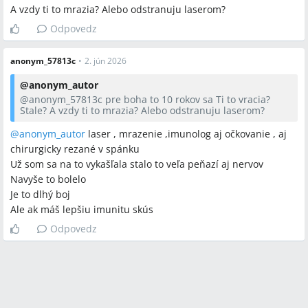
A vzdy ti to mrazia? Alebo odstranuju laserom?
A:
Niekoľko užívateliek uviedlo, že Kolodium Forte „vypálilo“
bradavicu po aplikácii každé 2–3 dni počas 2–3 týždňov, pričom
Odpovedz
liečba bola bolestivá a odporúčali neaplikovať ho na okolitú
pokožku a chrániť ju calciovou masťou.
anonym_57813c
•
2. jún 2026
Q:
Je jablčný ocot účinný pri liečbe bradavíc?
@
anonym_autor
A:
V diskusii viacero ľudí tvrdilo, že jablčný ocot (kupovaný aj
@anonym_57813c
pre boha to 10 rokov sa Ti to vracia?
Stale? A vzdy ti to mrazia? Alebo odstranuju laserom?
domáci fermentovaný) pomohol, odporúčané použitie zahŕňalo
lokálne potieranie vatovým tampónom, záplaty cez noc alebo
@anonym_autor
laser , mrazenie ,imunolog aj očkovanie , aj
sedacie kúpele s riedeným octom; zároveň sa účinnosť a
chirurgicky rezané v spánku
mechanizmus v diskusii líšili.
Už som sa na to vykašľala stalo to veľa peňazí aj nervov
Navyše to bolelo
Q:
Môže partner preniesť HPV, aj keď nemá viditeľné
Je to dlhý boj
bradavice?
Ale ak máš lepšiu imunitu skús
A:
Áno, v diskusii sa uvádza, že vírus sa šíri vaginálnym,
análnym aj orálnym kontaktom a prenos môže nastať bez
Odpovedz
prítomnosti viditeľných bradavíc; kondóm neposkytuje 100 %
ochranu a inkubačná doba môže trvať týždne až roky.
Q:
Pomáha Isoprinosine pri liečbe alebo prevencii návratu
bradavíc?