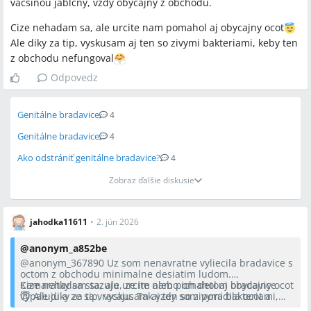
väcsinou jablcny, vzdy obycajny z obchodu.
Cize nehadam sa, ale urcite nam pomahol aj obycajny ocot
Ale diky za tip, vyskusam aj ten so zivymi bakteriami, keby ten
z obchodu nefungoval
Odpovedz
Genitálne bradavice
4
Genitálne bradavice
4
Ako odstrániť genitálne bradavice?
4
Zobraz ďalšie diskusie
jahodka11611
•
2. jún 2026
@
anonym_a852be
@anonym_367890
Uz som nenavratne vyliecila bradavice s
octom z obchodu minimalne desiatim ludom.
Kamaratky sa stazuju, ze im alebo ich detom bradavice
Cize nehadam sa, ale urcite nam pomahol aj obycajny ocot
vypaluju a ze sa vracaju. Tak vzdy som poradila ocot a
😇 Ale diky za tip, vyskusam aj ten so zivymi bakteriami,
kazda bola nadsena.
keby ten z obchodu nefungoval🤗