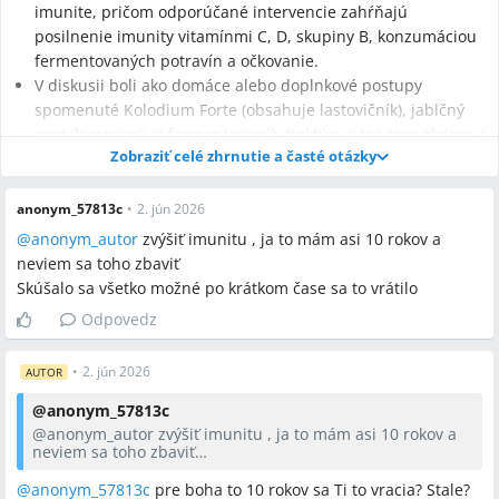
imunite, pričom odporúčané intervencie zahŕňajú
posilnenie imunity vitamínmi C, D, skupiny B, konzumáciou
fermentovaných potravín a očkovanie.
V diskusii boli ako domáce alebo doplnkové postupy
spomenuté Kolodium Forte (obsahuje lastovičník), jablčný
ocot (kupovaný aj fermentovaný), tinktúry s tea tree olejom a
Zobraziť celé zhrnutie a časté otázky
kadidlom a sedacie kúpele, pričom účinnosť týchto postupov
bola rôzne hodnotená.
anonym_57813c
•
2. jún 2026
@anonym_autor
zvýšiť imunitu , ja to mám asi 10 rokov a
neviem sa toho zbaviť
Najčastejšie otázky
Skúšalo sa všetko možné po krátkom čase sa to vrátilo
Odpovedz
Q:
Aké sú bežné metódy liečby genitálnych bradavíc?
A:
V diskusii boli uvedené mrazenie (kryoterapia), laserové
•
2. jún 2026
AUTOR
odstránenie, chirurgický rez, topické prípravky ako Kolodium
Forte, systémové imunostimulanciá ako Isoprinosine a
@
anonym_57813c
očkovanie; niektorí užívatelia absolvovali opakované laserové
@anonym_autor
zvýšiť imunitu , ja to mám asi 10 rokov a
neviem sa toho zbaviť
ošetrenia.
Skúšalo sa všetko možné po krátkom čase sa to vrátilo
@anonym_57813c
pre boha to 10 rokov sa Ti to vracia? Stale?
Q:
Pomôže Kolodium Forte pri genitálnych bradaviciach?