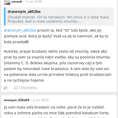
vevesh
•
2. jún 2026
@
anonym_a852be
Chudak manzel. On ta nenakazil, ten virus si v sebe mala.
Prepukol, ked si mala oslabenu imunitu.
Ked sa to zacina tvorit, hociake bradavice, svrbi to. Vtedy si
to potri sem tam octom.
@anonym_a852be
prosim ta, ked "to" lubi kysle, ako jej
Malo by to pomoct, aj ked uz su vyrastky väcsie. Nema to
pomoze ocot, ktory je kysly? Vsak sa jej to namnozi, ak by to
rado zasadite prostredie, naopak lubi kysle.
bola pravda🫣
Autorka, prejav bradavic velmi zavisi od imunity, takze ako
prve by som sa snazila robit vsetko, aby sa posilnila imunita
(vitaminy C, D, Bckova skupina, pila zazvorovy caj) a tym
padom by nevznikali nove bradavice. A tam dole by som asi
na potieranie dala urcite prirodne tinktury proti bradaviciam
a na rychlejsie hojenie.
Odpovedz
anonym_926e04
•
2. jún 2026
Ja som mala veľa bradavíc na nohe, jasné že to je rozdiel,
noha a intímne partie,no mne fakt pomohol kolodium Forte,