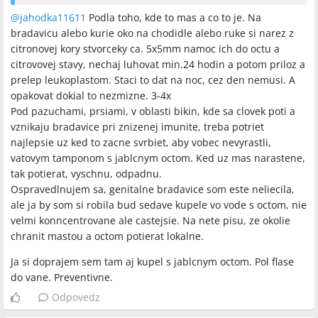
@
jahodka11611
Podla toho, kde to mas a co to je. Na
bradavicu alebo kurie oko na chodidle alebo ruke si narez z
citronovej kory stvorceky ca. 5x5mm namoc ich do octu a
citrovovej stavy, nechaj luhovat min.24 hodin a potom priloz a
prelep leukoplastom. Staci to dat na noc, cez den nemusi. A
opakovat dokial to nezmizne. 3-4x
Pod pazuchami, prsiami, v oblasti bikin, kde sa clovek poti a
vznikaju bradavice pri znizenej imunite, treba potriet
najlepsie uz ked to zacne svrbiet, aby vobec nevyrastli,
vatovym tamponom s jablcnym octom. Ked uz mas narastene,
tak potierat, vyschnu, odpadnu.
Ospravedlnujem sa, genitalne bradavice som este neliecila,
ale ja by som si robila bud sedave kupele vo vode s octom, nie
velmi konncentrovane ale castejsie. Na nete pisu, ze okolie
chranit mastou a octom potierat lokalne.
Ja si doprajem sem tam aj kupel s jablcnym octom. Pol flase
do vane. Preventivne.
Odpovedz