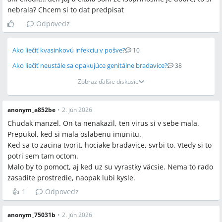
bolesti nerob to
nebrala? Chcem si to dat predpisat
Za mňa účinná vec , vypalilo to bradavicu
Každý druhý deň asi 2-3 týždne
Odpovedz
Len bradavicu , okolie potrieť calciovou masťou keďže je to
agresívny prípravok
Ako liečiť kvasinkovú infekciu v pošve?
10
Ako liečiť neustále sa opakujúce genitálne bradavice?
38
Zobraz ďalšie diskusie
anonym_a852be
•
2. jún 2026
Chudak manzel. On ta nenakazil, ten virus si v sebe mala.
Prepukol, ked si mala oslabenu imunitu.
Ked sa to zacina tvorit, hociake bradavice, svrbi to. Vtedy si to
potri sem tam octom.
Malo by to pomoct, aj ked uz su vyrastky väcsie. Nema to rado
zasadite prostredie, naopak lubi kysle.
👍
1
Odpovedz
anonym_75031b
•
2. jún 2026