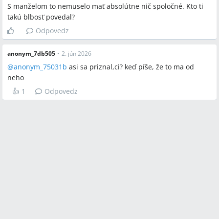
S manželom to nemuselo mať absolútne nič spoločné. Kto ti
takú blbosť povedal?
Odpovedz
anonym_7db505
•
2. jún 2026
@anonym_75031b
asi sa priznal,ci? keď píše, že to ma od
neho
👍
1
Odpovedz