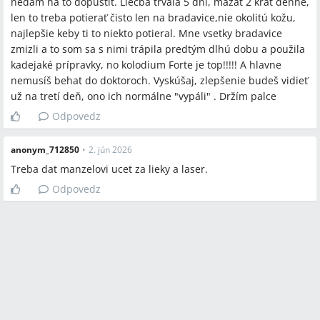
nedám na to dopustiť. Liečba trvala 5 dní, mazať 2 krát denne,
len to treba potierať čisto len na bradavice,nie okolitú kožu,
najlepšie keby ti to niekto potieral. Mne vsetky bradavice
zmizli a to som sa s nimi trápila predtým dlhú dobu a použila
kadejaké prípravky, no kolodium Forte je top!!!!! A hlavne
nemusíš behat do doktoroch. Vyskúšaj, zlepšenie budeš vidieť
už na tretí deň, ono ich normálne "vypáli" . Držím palce
Odpovedz
anonym_712850
•
2. jún 2026
Treba dat manzelovi ucet za lieky a laser.
Odpovedz