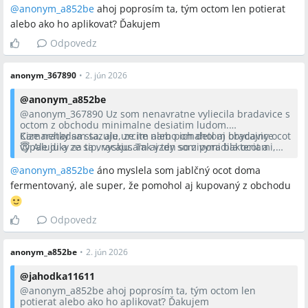
Aj u nas doma dietatu, expartnerovi a aj na sebe som si to
@anonym_a852be
ahoj poprosím ta, tým octom len potierat
vyskusala pocas tehotenstva, kedy som zrejme mala
alebo ako ho aplikovať? Ďakujem
oslabenu imunitu a vysli mi bradavice v podpazusi. Vzdy
pomohol ocot, väcsinou jablcny, vzdy obycajny z obchodu.
Odpovedz
anonym_367890
•
2. jún 2026
@
anonym_a852be
@anonym_367890
Uz som nenavratne vyliecila bradavice s
octom z obchodu minimalne desiatim ludom.
Kamaratky sa stazuju, ze im alebo ich detom bradavice
Cize nehadam sa, ale urcite nam pomahol aj obycajny ocot
vypaluju a ze sa vracaju. Tak vzdy som poradila ocot a
😇 Ale diky za tip, vyskusam aj ten so zivymi bakteriami,
kazda bola nadsena.
keby ten z obchodu nefungoval🤗
Aj u nas doma dietatu, expartnerovi a aj na sebe som si to
@anonym_a852be
áno myslela som jablčný ocot doma
vyskusala pocas tehotenstva, kedy som zrejme mala
fermentovaný, ale super, že pomohol aj kupovaný z obchodu
oslabenu imunitu a vysli mi bradavice v podpazusi. Vzdy
pomohol ocot, väcsinou jablcny, vzdy obycajny z obchodu.
Odpovedz
anonym_a852be
•
2. jún 2026
@
jahodka11611
@anonym_a852be
ahoj poprosím ta, tým octom len
potierat alebo ako ho aplikovať? Ďakujem