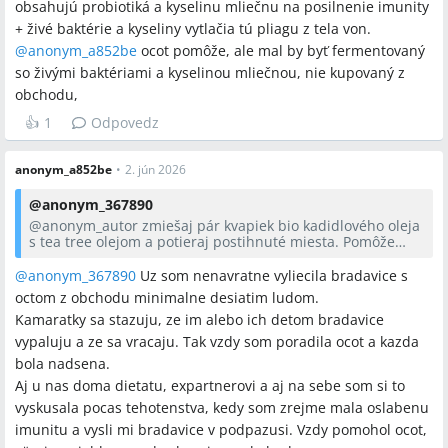
obsahujú probiotiká a kyselinu mliečnu na posilnenie imunity
+ živé baktérie a kyseliny vytlačia tú pliagu z tela von.
@anonym_a852be
ocot pomôže, ale mal by byť fermentovaný
so živými baktériami a kyselinou mliečnou, nie kupovaný z
obchodu,
👍
1
Odpovedz
anonym_a852be
•
2. jún 2026
@
anonym_367890
@anonym_autor
zmiešaj pár kvapiek bio kadidlového oleja
s tea tree olejom a potieraj postihnuté miesta. Pomôže
konzumácia fermentovaných nepasterizovaných potravín
domáci kefír z Tibetskej huby, domáca kvasená kapusta...
@anonym_367890
Uz som nenavratne vyliecila bradavice s
obsahujú probiotiká a kyselinu mliečnu na posilnenie
octom z obchodu minimalne desiatim ludom.
imunity + živé baktérie a kyseliny vytlačia tú pliagu z tela
Kamaratky sa stazuju, ze im alebo ich detom bradavice
von.
@anonym_a852be
ocot pomôže, ale mal by byť
vypaluju a ze sa vracaju. Tak vzdy som poradila ocot a kazda
fermentovaný so živými baktériami a kyselinou mliečnou,
bola nadsena.
nie kupovaný z obchodu,
Aj u nas doma dietatu, expartnerovi a aj na sebe som si to
vyskusala pocas tehotenstva, kedy som zrejme mala oslabenu
imunitu a vysli mi bradavice v podpazusi. Vzdy pomohol ocot,