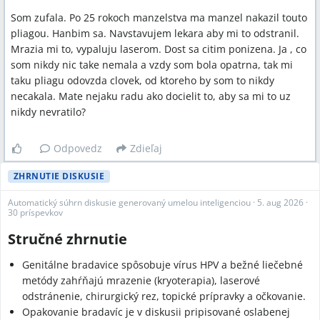
Som zufala. Po 25 rokoch manzelstva ma manzel nakazil touto
pliagou. Hanbim sa. Navstavujem lekara aby mi to odstranil.
Mrazia mi to, vypaluju laserom. Dost sa citim ponizena. Ja , co
som nikdy nic take nemala a vzdy som bola opatrna, tak mi
taku pliagu odovzda clovek, od ktoreho by som to nikdy
necakala. Mate nejaku radu ako docielit to, aby sa mi to uz
nikdy nevratilo?
Odpovedz
Zdieľaj
ZHRNUTIE DISKUSIE
Automatický súhrn diskusie generovaný umelou inteligenciou
·
5. aug 2026
·
30 príspevkov
Stručné zhrnutie
Genitálne bradavice spôsobuje vírus HPV a bežné liečebné
metódy zahŕňajú mrazenie (kryoterapia), laserové
odstránenie, chirurgický rez, topické prípravky a očkovanie.
Opakovanie bradavíc je v diskusii pripisované oslabenej