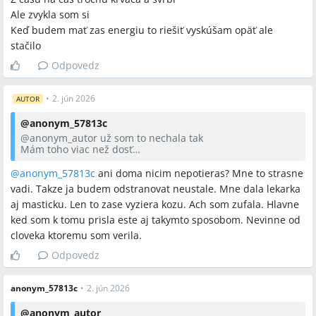
Ale zvykla som si
Keď budem mať zas energiu to riešiť vyskúšam opäť ale
stačilo
Spomenuté značky a firmy
Odpovedz
Kolodium Forte, Isoprinosine
•
2. jún 2026
AUTOR
Spomenuté produkty a metódy
@
anonym_57813c
@anonym_autor
už som to nechala tak
mrazenie (kryoterapia), laserové odstránenie, chirurgický rez,
Mám toho viac než dosť
Z času na čas trochu krváca a svrbí
Kolodium Forte, lastovičník, Isoprinosine, calciová masť, tea
Ale zvykla som si
@anonym_57813c
ani doma nicim nepotieras? Mne to strasne
tree olej, kadidlový olej, jablčný ocot, fermentovaný ocot,
Keď budem mať zas energiu to riešiť vyskúšam opäť ale
vadi. Takze ja budem odstranovat neustale. Mne dala lekarka
sedacie kúpele, vitamíny C, D, skupina B, fermentované
stačilo
aj masticku. Len to zase vyziera kozu. Ach som zufala. Hlavne
nepasterizované potraviny, Tibetská huba, probiotiká, kondóm,
ked som k tomu prisla este aj takymto sposobom. Nevinne od
leukoplast
cloveka ktoremu som verila.
Odpovedz
Miesta a osoby
anonym_57813c
•
2. jún 2026
žiadne
@
anonym_autor