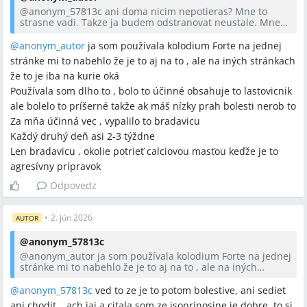
@anonym_57813c
ani doma nicim nepotieras? Mne to
strasne vadi. Takze ja budem odstranovat neustale. Mne
dala lekarka aj masticku. Len to zase vyziera kozu. Ach som
zufala. Hlavne ked som k tomu prisla este aj takymto
@anonym_autor
ja som používala kolodium Forte na jednej
sposobom. Nevinne od cloveka ktoremu som verila.
stránke mi to nabehlo že je to aj na to , ale na iných stránkach
že to je iba na kurie oká
Používala som dlho to , bolo to účinné obsahuje to lastovicnik
ale bolelo to príšerné takže ak máš nízky prah bolesti nerob to
Za mňa účinná vec , vypalilo to bradavicu
Každý druhý deň asi 2-3 týždne
Len bradavicu , okolie potrieť calciovou masťou keďže je to
agresívny prípravok
Odpovedz
•
2. jún 2026
AUTOR
@
anonym_57813c
@anonym_autor
ja som používala kolodium Forte na jednej
stránke mi to nabehlo že je to aj na to , ale na iných
stránkach že to je iba na kurie oká
Používala som dlho to , bolo to účinné obsahuje to
@anonym_57813c
ved to ze je to potom bolestive, ani sediet
lastovicnik ale bolelo to príšerné takže ak máš nízky prah
ani chodit… ach jaj a citala som ze isoprinosine je dobre, to si