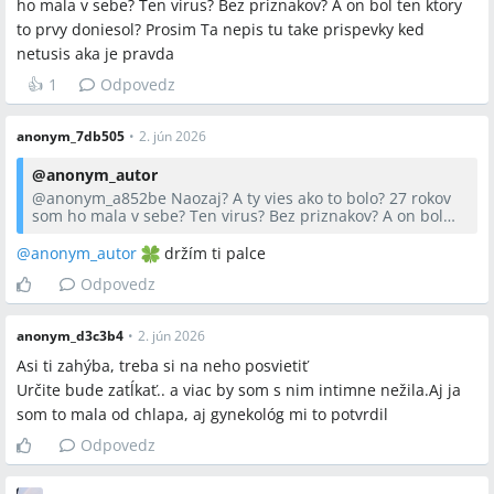
ho mala v sebe? Ten virus? Bez priznakov? A on bol ten ktory
rado zasadite prostredie, naopak lubi kysle.
to prvy doniesol? Prosim Ta nepis tu take prispevky ked
netusis aka je pravda
👍
1
Odpovedz
anonym_7db505
•
2. jún 2026
@
anonym_autor
@anonym_a852be
Naozaj? A ty vies ako to bolo? 27 rokov
som ho mala v sebe? Ten virus? Bez priznakov? A on bol
ten ktory to prvy doniesol? Prosim Ta nepis tu take
prispevky ked netusis aka je pravda
@anonym_autor
držím ti palce
Odpovedz
anonym_d3c3b4
•
2. jún 2026
Asi ti zahýba, treba si na neho posvietiť
Určite bude zatĺkať.. a viac by som s nim intimne nežila.Aj ja
som to mala od chlapa, aj gynekológ mi to potvrdil
Odpovedz