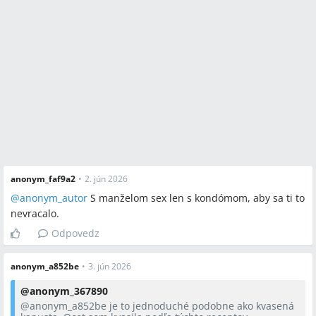
anonym_faf9a2
•
2. jún 2026
@anonym_autor
S manželom sex len s kondómom, aby sa ti to
nevracalo.
Odpovedz
anonym_a852be
•
3. jún 2026
@
anonym_367890
@anonym_a852be
je to jednoduché podobne ako kvasená