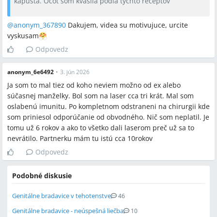
kapusta. Ocot som kvasila podľa týchto receptov
@anonym_367890
Dakujem, videa su motivujuce, urcite
vyskusam
Odpovedz
anonym_6e6492
•
3. jún 2026
Ja som to mal tiez od koho neviem možno od ex alebo
súčasnej manželky. Bol som na laser cca tri krát. Mal som
oslabenú imunitu. Po kompletnom odstraneni na chirurgii kde
som priniesol odporúčanie od obvodného. Nič som neplatil. Je
tomu už 6 rokov a ako to všetko dali laserom preč už sa to
nevrátilo. Partnerku mám tu istú cca 10rokov
Odpovedz
Podobné diskusie
Genitálne bradavice v tehotenstve
46
Genitálne bradavice - neúspešná liečba
10