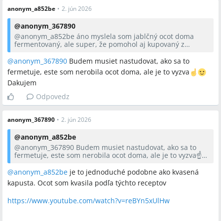
anonym_a852be
•
2. jún 2026
@
anonym_367890
@anonym_a852be
áno myslela som jablčný ocot doma
fermentovaný, ale super, že pomohol aj kupovaný z
obchodu 🙂
@anonym_367890
Budem musiet nastudovat, ako sa to
fermetuje, este som nerobila ocot doma, ale je to vyzva
Dakujem
Odpovedz
anonym_367890
•
2. jún 2026
@
anonym_a852be
@anonym_367890
Budem musiet nastudovat, ako sa to
fermetuje, este som nerobila ocot doma, ale je to vyzva☝️🙂
Dakujem
@anonym_a852be
je to jednoduché podobne ako kvasená
kapusta. Ocot som kvasila podľa týchto receptov
https://www.youtube.com/watch?v=reBYn5xUlHw