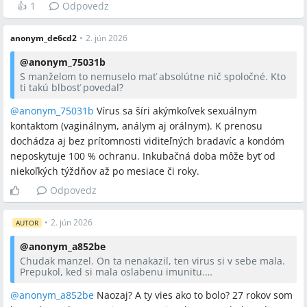
👍
1
Odpovedz
anonym_de6cd2
•
2. jún 2026
@
anonym_75031b
S manželom to nemuselo mať absolútne nič spoločné. Kto
ti takú blbosť povedal?
@anonym_75031b
Vírus sa šíri akýmkoľvek sexuálnym
kontaktom (vaginálnym, análym aj orálnym). K prenosu
dochádza aj bez prítomnosti viditeľných bradavíc a kondóm
neposkytuje 100 % ochranu. Inkubačná doba môže byť od
niekoľkých týždňov až po mesiace či roky.
Odpovedz
•
2. jún 2026
AUTOR
@
anonym_a852be
Chudak manzel. On ta nenakazil, ten virus si v sebe mala.
Prepukol, ked si mala oslabenu imunitu.
Ked sa to zacina tvorit, hociake bradavice, svrbi to. Vtedy si
to potri sem tam octom.
@anonym_a852be
Naozaj? A ty vies ako to bolo? 27 rokov som
Malo by to pomoct, aj ked uz su vyrastky väcsie. Nema to