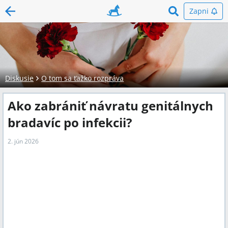
Zapni
Diskusie
O tom sa ťažko rozpráva
Ako zabrániť návratu genitálnych
bradavíc po infekcii?
2. jún 2026