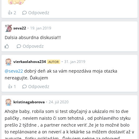
👍
2
Odpovedz
seva22
•
19. jan 2019
Dalsia absurdna diskusia!!!
Odpovedz
vierkaolahova234
•
31. jan 2019
AUTOR
@
seva22
dobrý deň ak sa vám nepozdáva moja otazka
nereagujte. Ďakujem
👍
1
Odpovedz
kristinagaborova
•
24. júl 2020
Ahojte baby, robila som si test obyčajný a ukázalo mi to dve
paličky , neviem naisto či som tehotná , od pohlavného styku
prešlo 2 týždne , a partner nechce veriť ,že je to možné bolo
to neplánovane a on neverí a k lekárke sa môžem dostaviť až v
auguste . Fotku prikladám . Ďakujem pekne za odpoveď.