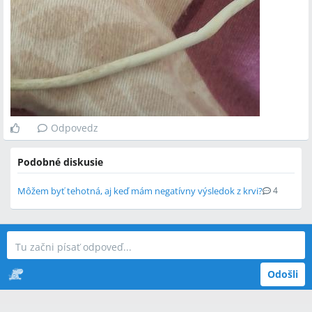
Odpovedz
Podobné diskusie
Môžem byť tehotná, aj keď mám negatívny výsledok z krvi?
4
Odošli