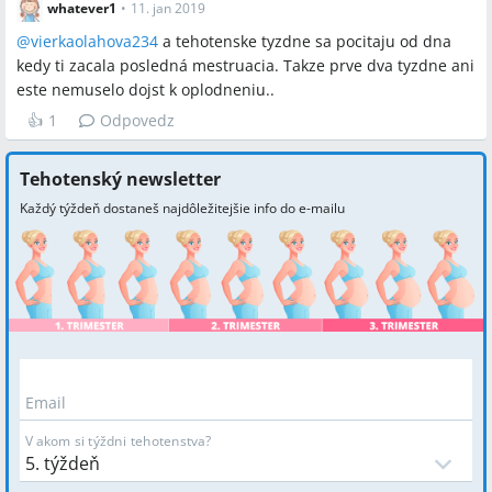
whatever1
•
11. jan 2019
@
vierkaolahova234
a tehotenske tyzdne sa pocitaju od dna
kedy ti zacala posledná mestruacia. Takze prve dva tyzdne ani
este nemuselo dojst k oplodneniu..
👍
1
Odpovedz
Tehotenský newsletter
Každý týždeň dostaneš najdôležitejšie info do e-mailu
Email
V akom si týždni tehotenstva?