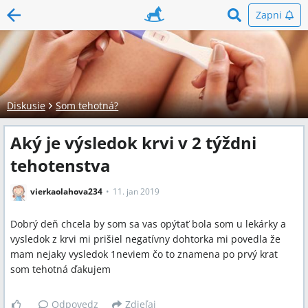
Zapni
Diskusie
Som tehotná?
Aký je výsledok krvi v 2 týždni
tehotenstva
vierkaolahova234
11. jan 2019
Dobrý deň chcela by som sa vas opýtať bola som u lekárky a
vysledok z krvi mi prišiel negatívny dohtorka mi povedla že
mam nejaky vysledok 1neviem čo to znamena po prvý krat
som tehotná ďakujem
Odpovedz
Zdieľaj