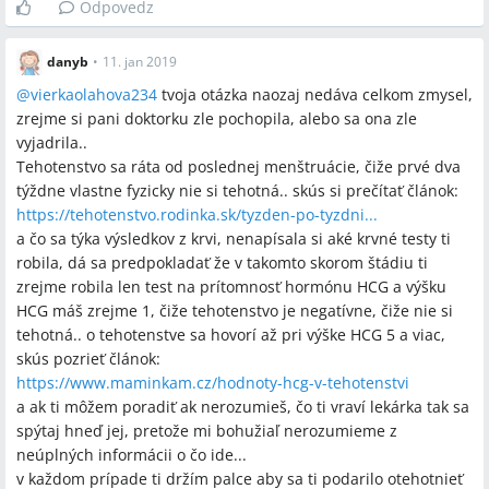
Odpovedz
danyb
•
11. jan 2019
@
vierkaolahova234
tvoja otázka naozaj nedáva celkom zmysel,
zrejme si pani doktorku zle pochopila, alebo sa ona zle
vyjadrila..
Tehotenstvo sa ráta od poslednej menštruácie, čiže prvé dva
týždne vlastne fyzicky nie si tehotná.. skús si prečítať článok:
https://tehotenstvo.rodinka.sk/tyzden-po-tyzdni...
a čo sa týka výsledkov z krvi, nenapísala si aké krvné testy ti
robila, dá sa predpokladať že v takomto skorom štádiu ti
zrejme robila len test na prítomnosť hormónu HCG a výšku
HCG máš zrejme 1, čiže tehotenstvo je negatívne, čiže nie si
tehotná.. o tehotenstve sa hovorí až pri výške HCG 5 a viac,
skús pozrieť článok:
https://www.maminkam.cz/hodnoty-hcg-v-tehotenstvi
a ak ti môžem poradiť ak nerozumieš, čo ti vraví lekárka tak sa
spýtaj hneď jej, pretože mi bohužiaľ nerozumieme z
neúplných informácii o čo ide...
v každom prípade ti držím palce aby sa ti podarilo otehotnieť