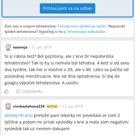
Prihlasujem sa na odber
Zisti viac o svojom tehotenstve:
Tehotenstvo týždeň po týždni
.
Nepoznáš
týždeň tehotenstva? Vypočítaj si ho v
Tehotenskej kalkulačke
.
tosomja
•
11. jan 2019
Si si robila test? Bol pozitivny, ale z krvi Dr nepotvrdila
tehotenstvo? Tak to by si nemala byt tehotna. A ked si od sexu
dva tyzdne, tak nie si vlastne v 2tt, ale v 4tt. Lebo sa počíta od
poslednej menštruácie. Nie od dna oplodnenia. Si daj do
googlu výpočet tehotenstva. A uvidis.
Odpovedz
vierkaolahova234
•
11. jan 2019
AUTOR
@
beky181ano
pretože pani lekarka mi povedala ze som 2
týždne a potom mi priski výsledky s krvi a mala som negativni
vysledok tak uz neviem dakujem