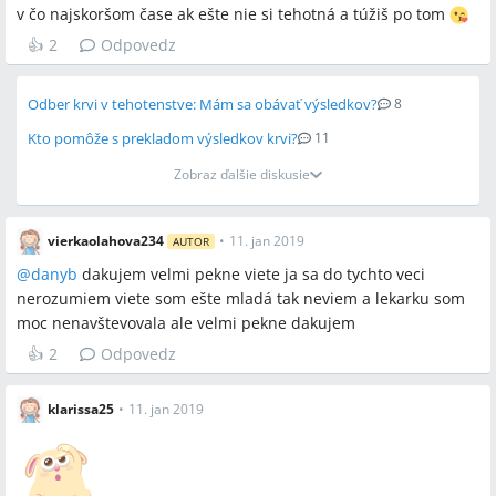
v čo najskoršom čase ak ešte nie si tehotná a túžiš po tom
👍
2
Odpovedz
Odber krvi v tehotenstve: Mám sa obávať výsledkov?
8
Kto pomôže s prekladom výsledkov krvi?
11
Zobraz ďalšie diskusie
vierkaolahova234
•
11. jan 2019
AUTOR
@
danyb
dakujem velmi pekne viete ja sa do tychto veci
nerozumiem viete som ešte mladá tak neviem a lekarku som
moc nenavštevovala ale velmi pekne dakujem
👍
2
Odpovedz
klarissa25
•
11. jan 2019