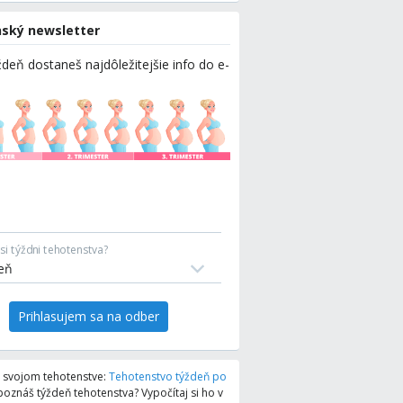
ský newsletter
deň dostaneš najdôležitejšie info do e-
si týždni tehotenstva?
Prihlasujem sa na odber
 o svojom tehotenstve:
Tehotenstvo týždeň po
oznáš týždeň tehotenstva? Vypočítaj si ho v