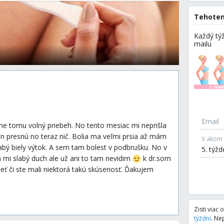
Tehoten
Každý týž
mailu
Email
me tomu volný priebeh. No tento mesiac mi neprišla
n presnú no teraz nič. Bolia ma veľmi prsia až mám
V akom 
abý biely výtok. A sem tam bolest v podbrušku. No v
a mi slabý duch ale už ani to tam nevidim
k dr.som
eť či ste mali niektorá takú skúsenosť. Ďakujem
Zisti viac
týždni
.
Nep