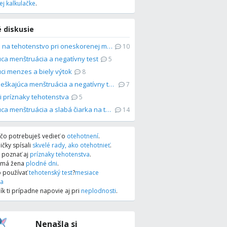
j kalkulačke
.
 diskusie
Je šanca na tehotenstvo pri oneskorenej menštruácii?
10
ca menštruácia a negatívny test
5
ci menzes a biely výtok
8
14 dní meškajúca menštruácia a negatívny test
7
mi príznaky tehotenstva
5
Meškajúca menštruácia a slabá čiarka na teste. Je to tehotenstvo?
14
i, čo potrebuješ vedieť o
otehotnení
.
čky spísali
skvelé rady, ako otehotnieť
.
e poznať aj
príznaky tehotenstva
.
y má žena
plodné dni
.
o používať
tehotenský test
?
mesiace
va
k ti prípadne napovie aj pri
neplodnosti
.
Nenašla si