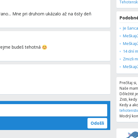
Tehotenske
rano... Mne pri druhom ukázalo až na 6sty deň
Podobné
Meškajú
Meškajú
 zrejme budeš tehotná
Zmizli 
Prečítaj s
Naše mami
Dôležité j
Zisti, ked
Kedy a ak
tehotenst
Modrý koní
Odošli