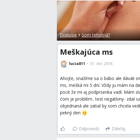
Diskusie
Som tehotná?
Meškajúca ms
lucia811
31. dec 2018
Ahojte, snažíme sa o bábo ale dávali s
ms, mešká mi 5 dní. Vždy ju mám na de
pocit že mi aj podprsenka vadí. Mám sl
čom je problém.. test negatívny- zdal s
objednaná ale zatial by som chcela vedi
pekný den
Odpovedz
Zdieľaj