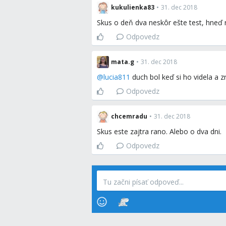
kukulienka83
•
31. dec 2018
Skus o deň dva neskôr ešte test, hneď 
Odpovedz
mata.g
•
31. dec 2018
@
lucia811
duch bol keď si ho videla a
Odpovedz
chcemradu
•
31. dec 2018
Skus este zajtra rano. Alebo o dva dni.
Odpovedz