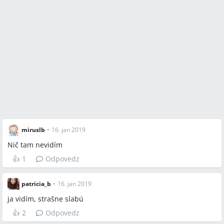
miruslb
•
16. jan 2019
Nič tam nevidím
👍
1
Odpovedz
patricia_b
•
16. jan 2019
ja vidím, strašne slabú
👍
2
Odpovedz