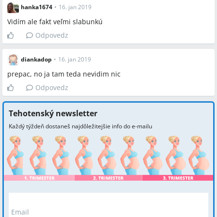
hanka1674
•
16. jan 2019
Vidím ale fakt veľmi slabunkú
Odpovedz
diankadop
•
16. jan 2019
prepac, no ja tam teda nevidim nic
Odpovedz
Tehotenský newsletter
Každý týždeň dostaneš najdôležitejšie info do e-mailu
Email