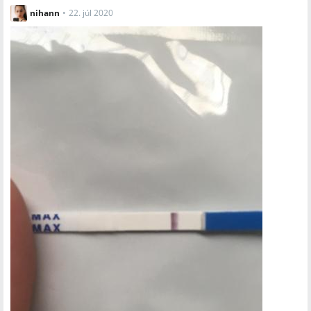
nihann
•
22. júl 2020