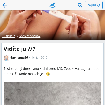
Zapni
Diskusie
Som tehotná?
Vidíte ju //?
damianna16
16. jan 2019
Test robený dnes ráno 4 dni pred MS. Zopakovať zajtra alebo
piatok, čakanie má zabije...