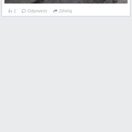
👍
2
Odpovedz
Zdieľaj