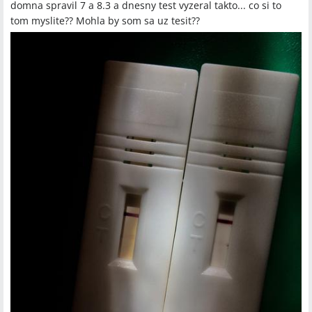
domna spravil 7 a 8.3 a dnesny test vyzeral takto... co si to
tom myslite?? Mohla by som sa uz tesit??