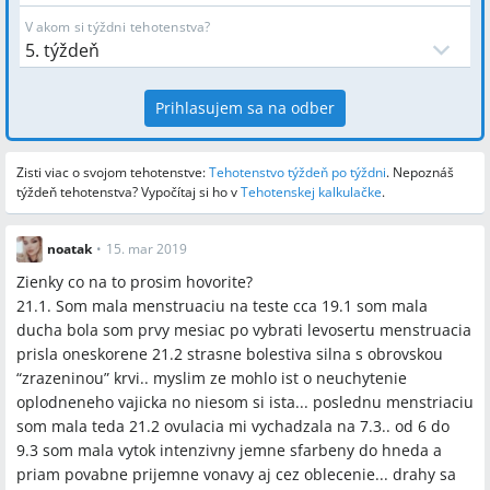
V akom si týždni tehotenstva?
Prihlasujem sa na odber
Zisti viac o svojom tehotenstve:
Tehotenstvo týždeň po týždni
.
Nepoznáš
týždeň tehotenstva? Vypočítaj si ho v
Tehotenskej kalkulačke
.
noatak
•
15. mar 2019
Zienky co na to prosim hovorite?
21.1. Som mala menstruaciu na teste cca 19.1 som mala
ducha bola som prvy mesiac po vybrati levosertu menstruacia
prisla oneskorene 21.2 strasne bolestiva silna s obrovskou
“zrazeninou” krvi.. myslim ze mohlo ist o neuchytenie
oplodneneho vajicka no niesom si ista... poslednu menstriaciu
som mala teda 21.2 ovulacia mi vychadzala na 7.3.. od 6 do
9.3 som mala vytok intenzivny jemne sfarbeny do hneda a
priam povabne prijemne vonavy aj cez oblecenie... drahy sa