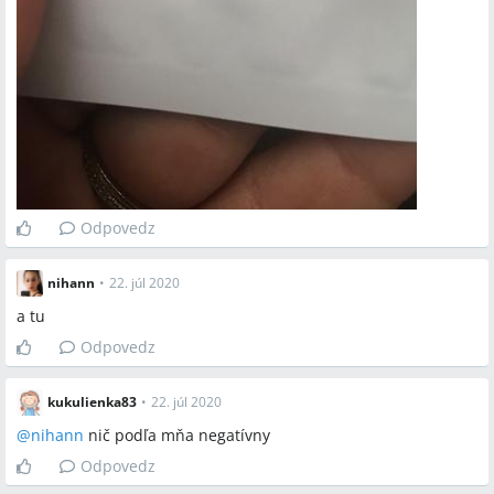
Odpovedz
nihann
•
22. júl 2020
a tu
Odpovedz
kukulienka83
•
22. júl 2020
@
nihann
nič podľa mňa negatívny
Odpovedz