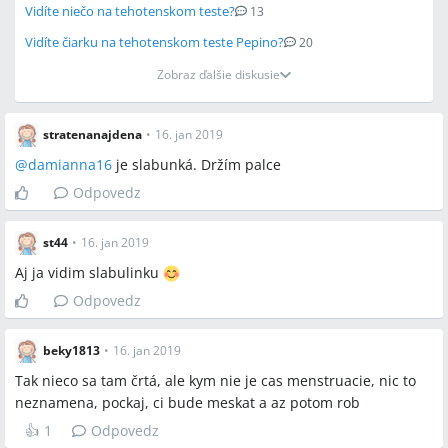
Vidíte niečo na tehotenskom teste?
13
Vidíte čiarku na tehotenskom teste Pepino?
20
Zobraz ďalšie diskusie
stratenanajdena
•
16. jan 2019
@
damianna16
je slabunká. Držím palce
Odpovedz
st44
•
16. jan 2019
Aj ja vidim slabulinku
Odpovedz
beky1813
•
16. jan 2019
Tak nieco sa tam črtá, ale kym nie je cas menstruacie, nic to
neznamena, pockaj, ci bude meskat a az potom rob
👍
1
Odpovedz