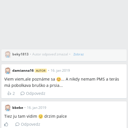
beky1813
•
Autor odpoveď zmazal
•
Zobraz
damianna16
•
16. jan 2019
AUTOR
Viem viem,ale poznáme sa
... A nikdy nemam PMS a terás
má pobolkava bruško a prsia...
👍
2
Odpovedz
bbebe
•
16. jan 2019
Tiez ju tam vidim
drzim palce
Odpovedz