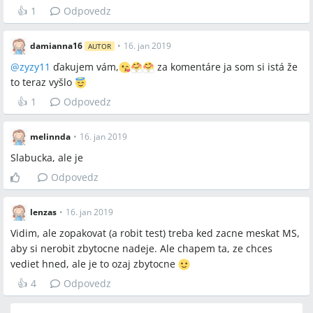
👍
1
Odpovedz
damianna16
•
16. jan 2019
AUTOR
@
zyzy11
ďakujem vám,
za komentáre ja som si istá že
to teraz vyšlo
👍
1
Odpovedz
melinnda
•
16. jan 2019
Slabucka, ale je
Odpovedz
lenzas
•
16. jan 2019
Vidim, ale zopakovat (a robit test) treba ked zacne meskat MS,
aby si nerobit zbytocne nadeje. Ale chapem ta, ze chces
vediet hned, ale je to ozaj zbytocne
👍
4
Odpovedz