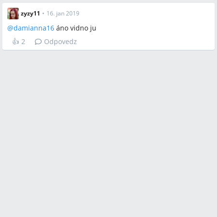
zyzy11
•
16. jan 2019
@
damianna16
áno vidno ju
👍
2
Odpovedz