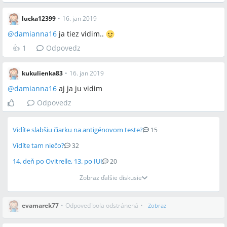
lucka12399
•
16. jan 2019
@
damianna16
ja tiez vidim..
👍
1
Odpovedz
kukulienka83
•
16. jan 2019
@
damianna16
aj ja ju vidim
Odpovedz
Vidíte slabšiu čiarku na antigénovom teste?
15
Vidíte tam niečo?
32
14. deň po Ovitrelle, 13. po IUI
20
Zobraz ďalšie diskusie
evamarek77
•
Odpoveď bola odstránená
•
Zobraz