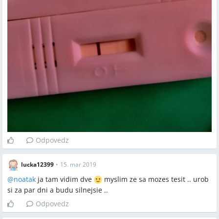
Odpovedz
lucka12399
•
15. mar 2019
@
noatak
ja tam vidim dve
myslim ze sa mozes tesit .. urob
si za par dni a budu silnejsie ..
Odpovedz