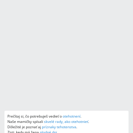
Prečítaj si, čo potrebuješ vedieť o
otehotnení
.
Naše mamičky spísali
skvelé rady, ako otehotnieť
.
Dôležité je poznať aj
príznaky tehotenstva
.
Zisti, kedy má žena
plodné dni
.