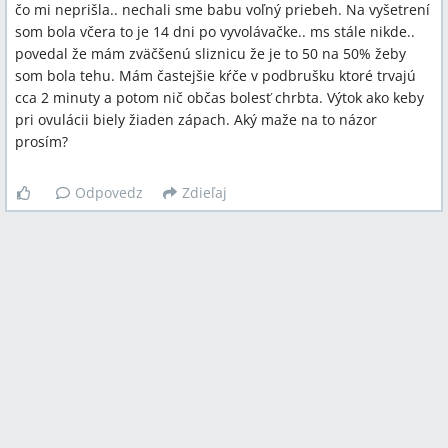
čo mi neprišla.. nechali sme babu voľný priebeh. Na vyšetrení
som bola včera to je 14 dni po vyvolávačke.. ms stále nikde..
povedal že mám zväčšenú sliznicu že je to 50 na 50% žeby
som bola tehu. Mám častejšie kŕče v podbrušku ktoré trvajú
cca 2 minuty a potom nič občas bolesť chrbta. Výtok ako keby
pri ovulácii biely žiaden zápach. Aký maže na to názor
prosím?
Odpovedz
Zdieľaj