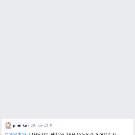
pininka
•
29. nov 2018
@
blondina_1
taký ako lekárov, že je to 50/50. A test si si