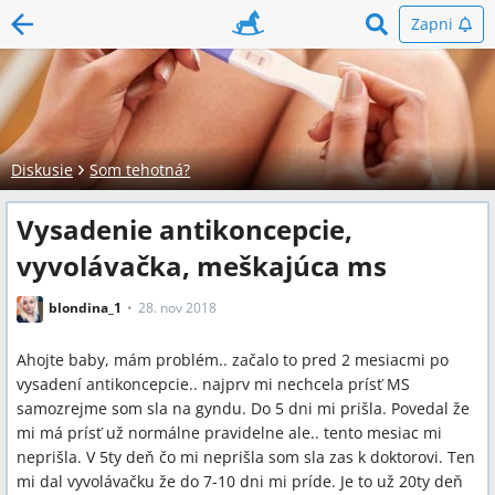
Zapni
Diskusie
Som tehotná?
Vysadenie antikoncepcie,
vyvolávačka, meškajúca ms
blondina_1
28. nov 2018
Ahojte baby, mám problém.. začalo to pred 2 mesiacmi po
vysadení antikoncepcie.. najprv mi nechcela prísť MS
samozrejme som sla na gyndu. Do 5 dni mi prišla. Povedal že
mi má prísť už normálne pravidelne ale.. tento mesiac mi
neprišla. V 5ty deň čo mi neprišla som sla zas k doktorovi. Ten
mi dal vyvolávačku že do 7-10 dni mi príde. Je to už 20ty deň