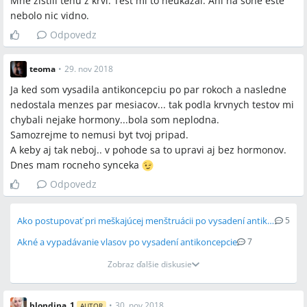
Mne zistili tehu z krvi. Test mi to neukazal. Ani na sone este
nebolo nic vidno.
Odpovedz
teoma
•
29. nov 2018
Ja ked som vysadila antikoncepciu po par rokoch a nasledne
nedostala menzes par mesiacov... tak podla krvnych testov mi
chybali nejake hormony...bola som neplodna.
Samozrejme to nemusi byt tvoj pripad.
A keby aj tak neboj.. v pohode sa to upravi aj bez hormonov.
Dnes mam rocneho synceka
Odpovedz
Ako postupovať pri meškajúcej menštruácii po vysadení antikoncepcie?
5
Akné a vypadávanie vlasov po vysadení antikoncepcie
7
Zobraz ďalšie diskusie
blondina_1
•
30. nov 2018
AUTOR