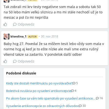
Tak zobrali mi krv testy negatívne som mala a sobotu tak 50
na 50 lebo mám veľkú sliznicu a ms mi stále nechodí už je to
mesiac a pol čo mi neprišla
Odpovedz
blondina_1
•
30. nov 2018
AUTOR
Baby hcg 27. Povedal že sa môžem tesit lebo vždy som mala v
norme hcg aj keď je to ešte nízke ale mali sme extra rušný
víkend takze sa zadarilo. V pondelok další odber
Odpovedz
Podobné diskusie
Kedy ste dostali menštruáciu po vyvolávačke?
5
Bolestivá ovulácia po vysadení antikoncepcie
4
Po akom čase sa vám telo spamätalo po vysadení antikoncepcie?
16
Vysadenie antikoncepcie zo zdravotných dôvodov
30