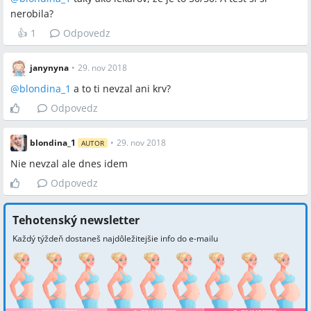
nerobila?
👍
1
Odpovedz
janynyna
•
29. nov 2018
@
blondina_1
a to ti nevzal ani krv?
Odpovedz
blondina_1
•
29. nov 2018
AUTOR
Nie nevzal ale dnes idem
Odpovedz
Tehotenský newsletter
Každý týždeň dostaneš najdôležitejšie info do e-mailu