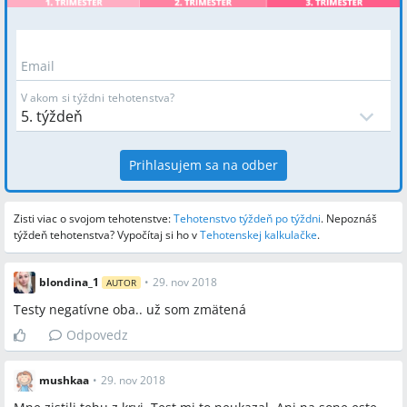
Email
V akom si týždni tehotenstva?
Prihlasujem sa na odber
Zisti viac o svojom tehotenstve:
Tehotenstvo týždeň po týždni
.
Nepoznáš
týždeň tehotenstva? Vypočítaj si ho v
Tehotenskej kalkulačke
.
blondina_1
•
29. nov 2018
AUTOR
Testy negatívne oba.. už som zmätená
Odpovedz
mushkaa
•
29. nov 2018