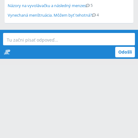
Názory na vyvolávačku a následný menzes
5
Vynechaná menštruácia. Môžem byť tehotná?
4
Odošli