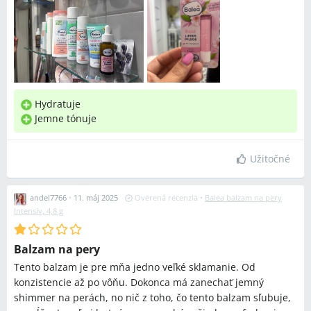
Hydratuje
Jemne tónuje
Užitočné
andel7766
•
11. máj 2025
Overená recenzia
•
Balea balzam na pery
Intensiv, 4,8 g
Balzam na pery
Tento balzam je pre mňa jedno veľké sklamanie. Od
konzistencie až po vôňu. Dokonca má zanechať jemný
shimmer na perách, no nič z toho, čo tento balzam sľubuje,