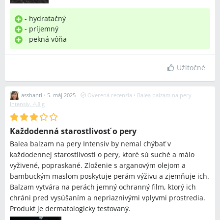
- hydratačný
- príjemný
- pekná vôňa
Užitočné
asshanti
•
5. máj 2025
Overená recenzia
•
Balea balzam na pery
Intensiv, 4,8 g
Každodenná starostlivosť o pery
Balea balzam na pery Intensiv by nemal chýbať v
každodennej starostlivosti o pery, ktoré sú suché a málo
vyživené, popraskané. Zloženie s arganovým olejom a
bambuckým maslom poskytuje perám výživu a zjemňuje ich.
Balzam vytvára na perách jemný ochranný film, ktorý ich
chráni pred vysúšaním a nepriaznivými vplyvmi prostredia.
Produkt je dermatologicky testovaný.