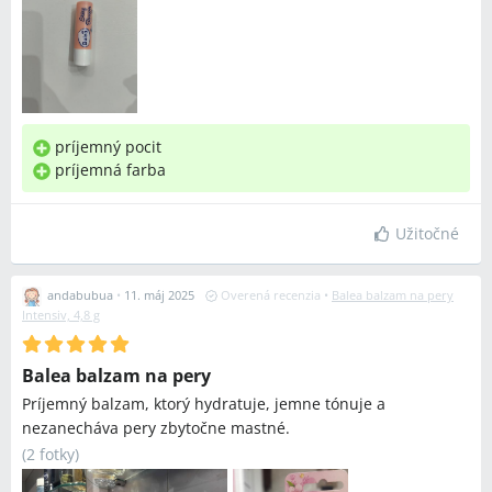
príjemný pocit
príjemná farba
Užitočné
andabubua
•
11. máj 2025
Overená recenzia
•
Balea balzam na pery
Intensiv, 4,8 g
Balea balzam na pery
Príjemný balzam, ktorý hydratuje, jemne tónuje a
nezanecháva pery zbytočne mastné.
(
2 fotky
)