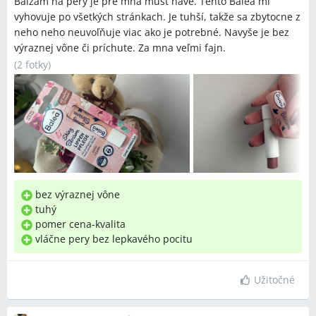
Balzam na pery je pre mňa must have. Tento Balea mi
vyhovuje po všetkých stránkach. Je tuhší, takže sa zbytocne z
neho neho neuvoľňuje viac ako je potrebné. Navyše je bez
výraznej vône či príchute. Za mna veľmi fajn.
(
2 fotky
)
bez výraznej vône
tuhý
pomer cena-kvalita
vláčne pery bez lepkavého pocitu
Užitočné