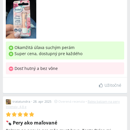
Okamžitá úľava suchým perám
Super cena, dostupný pre každého
Dosť hutný a bez vône
Užitočné
tratatundra
•
28. apr 2025
Overená recenzia
•
Balea balzam na pery
Intensiv, 4,8 g
Pery ako maľované