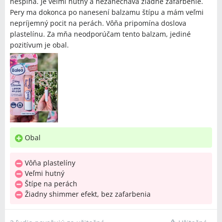
nespĺňa. Je veľmi hutný a nezanecháva žiadne zafarbenie.
Pery ma dokonca po nanesení balzamu štípu a mám veľmi
nepríjemný pocit na perách. Vôňa pripomína doslova
plastelínu. Za mňa neodporúčam tento balzam, jediné
pozitívum je obal.
Obal
Vôňa plastelíny
Veľmi hutný
Štípe na perách
Žiadny shimmer efekt, bez zafarbenia