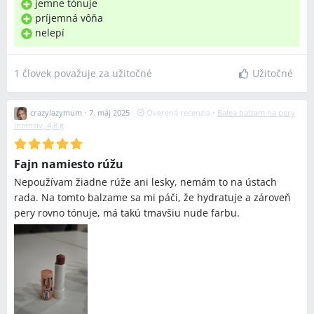
jemne tónuje
príjemná vôňa
nelepí
1 človek považuje za užitočné
Užitočné
crazylazymum
•
7. máj 2025
Overená recenzia
•
Balea balzam na pery
Intensiv, 4,8 g
Fajn namiesto rúžu
Nepoužívam žiadne rúže ani lesky, nemám to na ústach
rada. Na tomto balzame sa mi páči, že hydratuje a zároveň
pery rovno tónuje, má takú tmavšiu nude farbu.