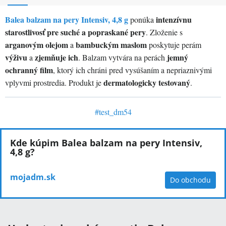
Balea balzam na pery Intensiv, 4,8 g
intenzívnu
ponúka
starostlivosť pre suché a popraskané pery
. Zloženie s
arganovým olejom
bambuckým maslom
a
poskytuje perám
výživu
zjemňuje ich
jemný
a
. Balzam vytvára na perách
ochranný film
, ktorý ich chráni pred vysúšaním a nepriaznivými
dermatologicky testovaný
vplyvmi prostredia. Produkt je
.
#
test_dm54
Kde kúpim Balea balzam na pery Intensiv,
4,8 g?
mojadm.sk
Do obchodu