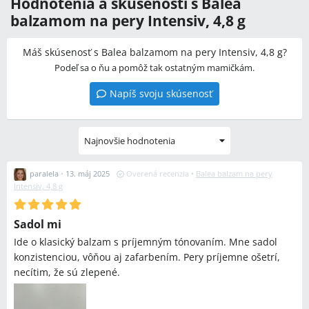
Hodnotenia a skúsenosti s Balea
balzamom na pery Intensiv, 4,8 g
Máš skúsenosť s Balea balzamom na pery Intensiv, 4,8 g?
Podeľ sa o ňu a pomôž tak ostatným mamičkám.
Napíš svoju skúsenosť
Najnovšie hodnotenia
paralela
•
13. máj 2025
Overená recenzia
•
Balea balzam na pery
Intensiv, 4,8 g
Sadol mi
Ide o klasický balzam s príjemným tónovaním. Mne sadol
konzistenciou, vôňou aj zafarbením. Pery príjemne ošetrí,
necítim, že sú zlepené.