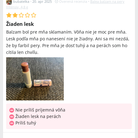
bubatelka
•
20. apr 2025
Overená recenzia
•
Balea balzam na pery
Intensiv, 4,8 g
Žiaden lesk
Balzam bol pre mňa sklamaním. Vôňa nie je moc pre mňa.
Lesk podľa mňa po nanesení nie je žiadny. Ani sa mi nezdá,
že by farbil pery. Pre mňa je dosť tuhý a na perách som ho
cítila len chvíľu.
Nie príliš príjemná vôňa
Žiaden lesk na perách
Príliš tuhý