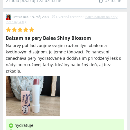
2 ľudia považujú za užitočné
Užitočné
lizatko1009
•
9. máj 2025
Overená recenzia
•
Balea balzam na pery
Intensiv, 4,8 g
Balzam na pery Balea Shiny Blossom
Na prvý pohľad zaujme svojím roztomilým obalom a
kvetinovým dizajnom. Je jemne tónovací. Po nanesení
zanecháva pery hydratované a dodáva im prirodzený lesk s
nádychom ružovej farby. Ideálny na bežný deň, aj bez
zrkadla.
hydratuje