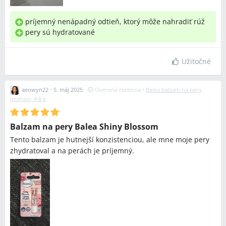
príjemný nenápadný odtieň, ktorý môže nahradiť rúž
pery sú hydratované
Užitočné
aeowyn22
•
5. máj 2025
Overená recenzia
•
Balea balzam na pery
Intensiv, 4,8 g
Balzam na pery Balea Shiny Blossom
Tento balzam je hutnejší konzistenciou, ale mne moje pery
zhydratoval a na perách je príjemný.