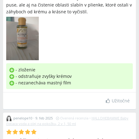
puse, ale aj na čistenie oblasti slabín v plienke, ktoré ostali v
záhyboch od krému a krásne to vyčistil.
- zloženie
- odstraňuje zvyšky krémov
- nezanecháva mastný film
Užitočné
penelope10
•
9. feb 2025
Overená recenzia
•
HALLOHEBAMME Baby
čistiaca voda a olej na pokožku, 2 v 1, 50 ml