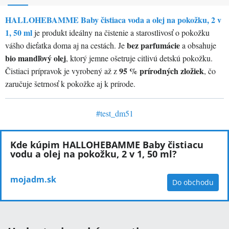
HALLOHEBAMME Baby čistiaca voda a olej na pokožku, 2 v
1, 50 ml
je produkt ideálny na čistenie a starostlivosť o pokožku
bez parfumácie
vášho dieťatka doma aj na cestách. Je
a obsahuje
bio mandľový olej
, ktorý jemne ošetruje citlivú detskú pokožku.
95 % prírodných zložiek
Čistiaci prípravok je vyrobený až z
, čo
zaručuje šetrnosť k pokožke aj k prírode.
#
test_dm51
Kde kúpim HALLOHEBAMME Baby čistiacu
vodu a olej na pokožku, 2 v 1, 50 ml?
mojadm.sk
Do obchodu