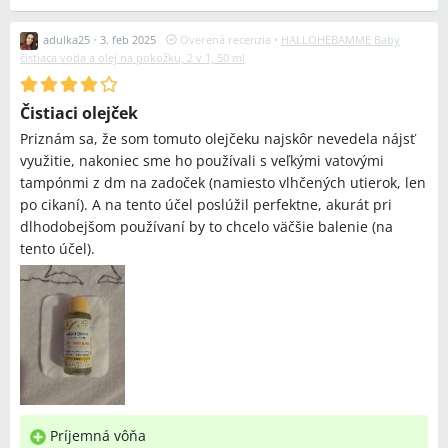
adulka25
•
3. feb 2025
Overená recenzia
•
HALLOHEBAMME Baby
čistiaca voda a olej na pokožku, 2 v 1, 50 ml
Čistiaci olejček
Priznám sa, že som tomuto olejčeku najskôr nevedela nájsť
využitie, nakoniec sme ho používali s veľkými vatovými
tampónmi z dm na zadoček (namiesto vlhčených utierok, len
po cikaní). A na tento účel poslúžil perfektne, akurát pri
dlhodobejšom používaní by to chcelo väčšie balenie (na
tento účel).
Príjemná vôňa