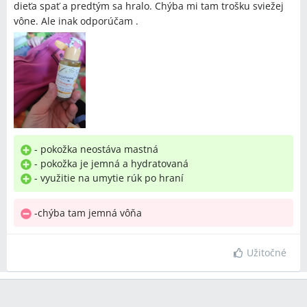
dieťa spať a predtým sa hralo. Chýba mi tam trošku sviežej
vône. Ale inak odporúčam .
- pokožka neostáva mastná
- pokožka je jemná a hydratovaná
- využitie na umytie rúk po hraní
-chýba tam jemná vôňa
Užitočné