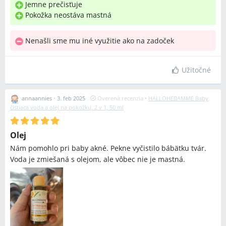
Jemne prečisťuje
Pokožka neostáva mastná
Nenašli sme mu iné využitie ako na zadoček
Užitočné
annaannies
•
3. feb 2025
Overená recenzia
•
HALLOHEBAMME Baby
čistiaca voda a olej na pokožku, 2 v 1, 50 ml
Olej
Nám pomohlo pri baby akné. Pekne vyčistilo bábätku tvár.
Voda je zmiešaná s olejom, ale vôbec nie je mastná.