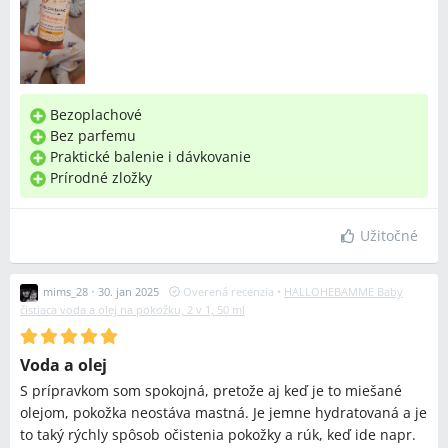
Bezoplachové
Bez parfemu
Praktické balenie i dávkovanie
Prírodné zložky
Užitočné
mims_28
•
30. jan 2025
Overená recenzia
•
HALLOHEBAMME Baby
čistiaca voda a olej na pokožku, 2 v 1, 50 ml
Voda a olej
S prípravkom som spokojná, pretože aj keď je to miešané
olejom, pokožka neostáva mastná. Je jemne hydratovaná a je
to taký rýchly spôsob očistenia pokožky a rúk, keď ide napr.