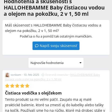
Hodnotenia a skúsenosti s
HALLOHEBAMME Baby čistiacou vodou
a olejom na pokožku, 2 v 1, 50 ml
Máš skúsenosť s HALLOHEBAMME Baby čistiacou vodou a
olejom na pokožku, 2 v 1, 50 ml?
Podeľ sa o ňu a pomôž tak ostatným mamičkám.
Napíš svoju skúsenosť
Najnovšie hodnotenia
sonkam
•
10. feb 2025
Overená recenzia
•
HALLOHEBAMME Baby
čistiaca voda a olej na pokožku, 2 v 1, 50 ml
Čistiaca vodička s olejčekom
Tento produkt sa mi veľmi páčil. Zaujalo ma aj malé
praktické balenie, ktoré sa zmestí aj do kabelky alebo tašky
na kočík. Používali sme ho na rúčky, ktoré má drobec stále v