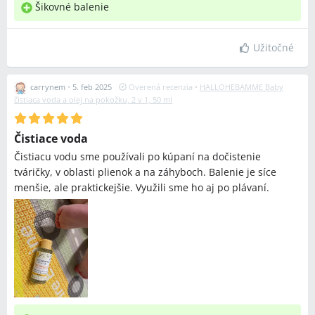
Šikovné balenie
Užitočné
carrynem
•
5. feb 2025
Overená recenzia
•
HALLOHEBAMME Baby
čistiaca voda a olej na pokožku, 2 v 1, 50 ml
Čistiace voda
Čistiacu vodu sme používali po kúpaní na dočistenie
tváričky, v oblasti plienok a na záhyboch. Balenie je síce
menšie, ale praktickejšie. Využili sme ho aj po plávaní.