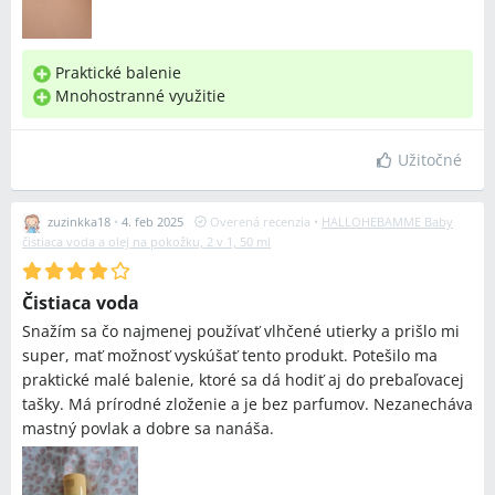
Praktické balenie
Mnohostranné využitie
Užitočné
zuzinkka18
•
4. feb 2025
Overená recenzia
•
HALLOHEBAMME Baby
čistiaca voda a olej na pokožku, 2 v 1, 50 ml
Čistiaca voda
Snažím sa čo najmenej používať vlhčené utierky a prišlo mi
super, mať možnosť vyskúšať tento produkt. Potešilo ma
praktické malé balenie, ktoré sa dá hodiť aj do prebaľovacej
tašky. Má prírodné zloženie a je bez parfumov. Nezanecháva
mastný povlak a dobre sa nanáša.