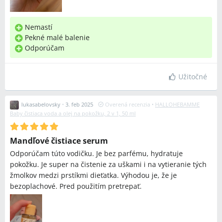
Nemastí
Pekné malé balenie
Odporúčam
Užitočné
lukasabelovsky
•
3. feb 2025
Overená recenzia
•
HALLOHEBAMME
Baby čistiaca voda a olej na pokožku, 2 v 1, 50 ml
Mandľové čistiace serum
Odporúčam túto vodičku. Je bez parfému, hydratuje
pokožku. Je super na čistenie za uškami i na vytieranie tých
žmolkov medzi prstíkmi dieťatka. Výhodou je, že je
bezoplachové. Pred použitím pretrepať.