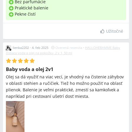
Bez parfumácie
Praktické balenie
Pekne čistí
Užitočné
lienka2202
•
4. feb 2025
Overená recenzia
•
HALLOHEBAMME Baby
čistiaca voda a olej na pokožku, 2 v 1, 50 ml
Baby voda a olej 2v1
Olej sa dá využiť na viac vecí, je vhodný na čistenie záhybov
v oblasti stehien a ručičiek. Tiež ho možno použiť na oblasť
plienok. Balenie je veľmi praktické, zmestí sa kamkoľvek a
napríklad pri cestovaní ušetrí dosť miesta.