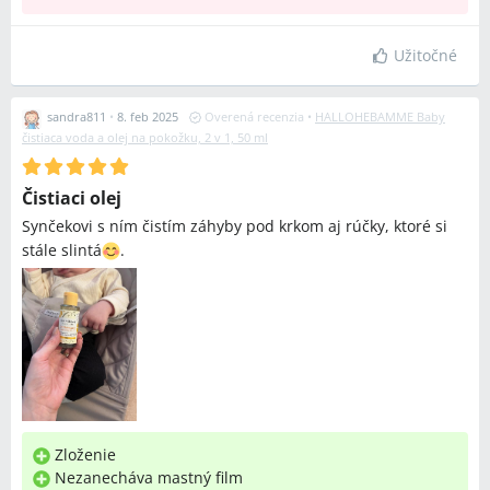
Užitočné
sandra811
•
8. feb 2025
Overená recenzia
•
HALLOHEBAMME Baby
čistiaca voda a olej na pokožku, 2 v 1, 50 ml
Čistiaci olej
Synčekovi s ním čistím záhyby pod krkom aj rúčky, ktoré si
stále slintá
.
Zloženie
Nezanecháva mastný film