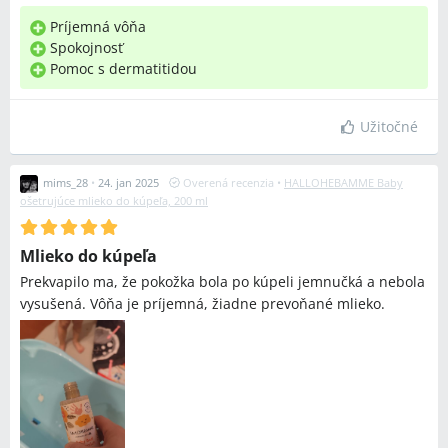
Príjemná vôňa
Spokojnosť
Pomoc s dermatitidou
Užitočné
mims_28
•
24. jan 2025
Overená recenzia
•
HALLOHEBAMME Baby
ošetrujúce mlieko do kúpeľa, 200 ml
Mlieko do kúpeľa
Prekvapilo ma, že pokožka bola po kúpeli jemnučká a nebola
vysušená. Vôňa je príjemná, žiadne prevoňané mlieko.