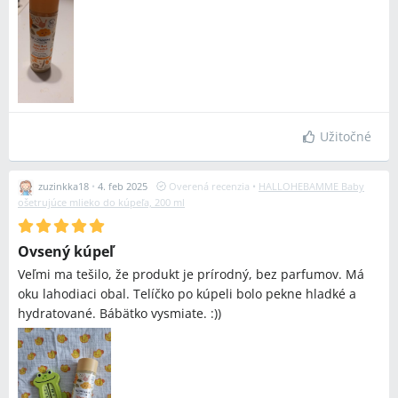
Užitočné
zuzinkka18
•
4. feb 2025
Overená recenzia
•
HALLOHEBAMME Baby
ošetrujúce mlieko do kúpeľa, 200 ml
Ovsený kúpeľ
Veľmi ma tešilo, že produkt je prírodný, bez parfumov. Má
oku lahodiaci obal. Telíčko po kúpeli bolo pekne hladké a
hydratované. Bábätko vysmiate. :))