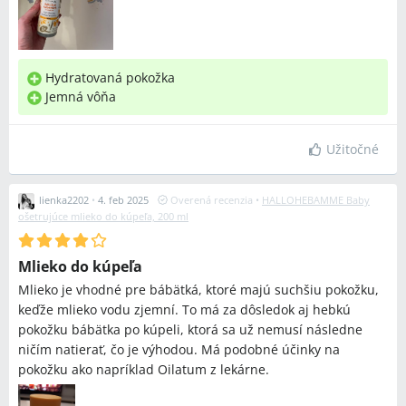
Hydratovaná pokožka
Jemná vôňa
Užitočné
lienka2202
•
4. feb 2025
Overená recenzia
•
HALLOHEBAMME Baby
ošetrujúce mlieko do kúpeľa, 200 ml
Mlieko do kúpeľa
Mlieko je vhodné pre bábätká, ktoré majú suchšiu pokožku,
keďže mlieko vodu zjemní. To má za dôsledok aj hebkú
pokožku bábätka po kúpeli, ktorá sa už nemusí následne
ničím natierať, čo je výhodou. Má podobné účinky na
pokožku ako napríklad Oilatum z lekárne.