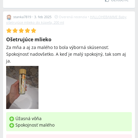
stanka7819
•
3. feb 2025
Overená recenzia
•
HALLOHEBAMME Baby
ošetrujúce mlieko do kúpeľa, 200 ml
Ošetrujúce mlieko
Za mňa a aj za malého to bola výborná skúsenosť.
Spokojnosť nadovšetko. A keď je malý spokojný, tak som aj
ja.
Úžasná vôňa
Spokojnosť malého