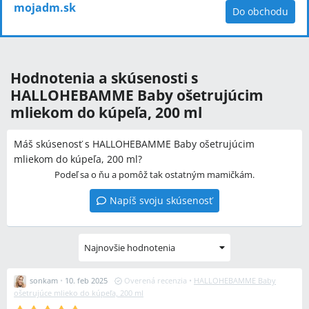
mojadm.sk
Do obchodu
Hodnotenia a skúsenosti s
HALLOHEBAMME Baby ošetrujúcim
mliekom do kúpeľa, 200 ml
Máš skúsenosť s HALLOHEBAMME Baby ošetrujúcim
mliekom do kúpeľa, 200 ml?
Podeľ sa o ňu a pomôž tak ostatným mamičkám.
Napíš svoju skúsenosť
Najnovšie hodnotenia
sonkam
•
10. feb 2025
Overená recenzia
•
HALLOHEBAMME Baby
ošetrujúce mlieko do kúpeľa, 200 ml