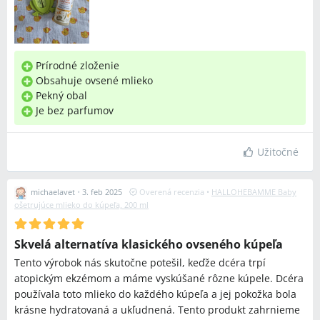
Prírodné zloženie
Obsahuje ovsené mlieko
Pekný obal
Je bez parfumov
Užitočné
michaelavet
•
3. feb 2025
Overená recenzia
•
HALLOHEBAMME Baby
ošetrujúce mlieko do kúpeľa, 200 ml
Skvelá alternatíva klasického ovseného kúpeľa
Tento výrobok nás skutočne potešil, keďže dcéra trpí
atopickým ekzémom a máme vyskúšané rôzne kúpele. Dcéra
používala toto mlieko do každého kúpeľa a jej pokožka bola
krásne hydratovaná a ukľudnená. Tento produkt zahrnieme