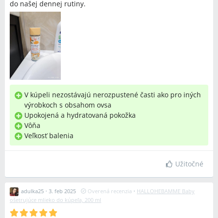
do našej dennej rutiny.
V kúpeli nezostávajú nerozpustené časti ako pro iných
výrobkoch s obsahom ovsa
Upokojená a hydratovaná pokožka
Vôňa
Veľkosť balenia
Užitočné
adulka25
•
3. feb 2025
Overená recenzia
•
HALLOHEBAMME Baby
ošetrujúce mlieko do kúpeľa, 200 ml