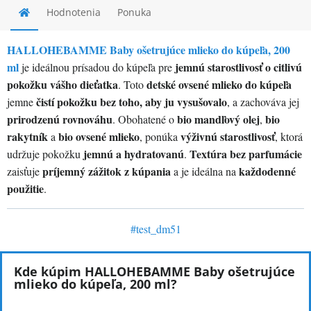
Hodnotenia
Ponuka
HALLOHEBAMME Baby ošetrujúce mlieko do kúpeľa, 200
ml
jemnú starostlivosť o citlivú
je ideálnou prísadou do kúpeľa pre
pokožku vášho dieťatka
detské ovsené mlieko do kúpeľa
. Toto
čistí pokožku bez toho, aby ju vysušovalo
jemne
, a zachováva jej
prirodzenú rovnováhu
bio mandľový olej
bio
. Obohatené o
,
rakytník
bio ovsené mlieko
výživnú starostlivosť
a
, ponúka
, ktorá
jemnú a hydratovanú
Textúra bez parfumácie
udržuje pokožku
.
príjemný zážitok z kúpania
každodenné
zaisťuje
a je ideálna na
použitie
.
#
test_dm51
Kde kúpim HALLOHEBAMME Baby ošetrujúce
mlieko do kúpeľa, 200 ml?