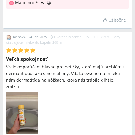
Málo množstva 😉
Užitočné
bejba24
•
24. jan 2025
Overená recenzia
•
HALLOHEBAMME Baby
ošetrujúce mlieko do kúpeľa, 200 ml
Veľká spokojnosť
Vrelo odporúčam hlavne pre detičky, ktoré majú problém s
dermatitídou, ako sme mali my. Vďaka ovsenému mlieku
nám dermatitída na nôžkach, ktorá nás trápila dlhšie,
zmizla.