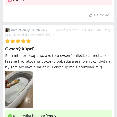
Užitočné
dominikaniky
•
8. feb 2025
Overená recenzia
•
HALLOHEBAMME Baby
ošetrujúce mlieko do kúpeľa, 200 ml
Ovsený kúpeľ
Som milo prekvapená, ako toto ovsené mliečko zanechalo
krásne hydratovanú pokožku bábätka a aj moje ruky. Uvítala
by som ale väčšie balenie. Pokračujeme s používaním :)
Kozmetika bez parfémov