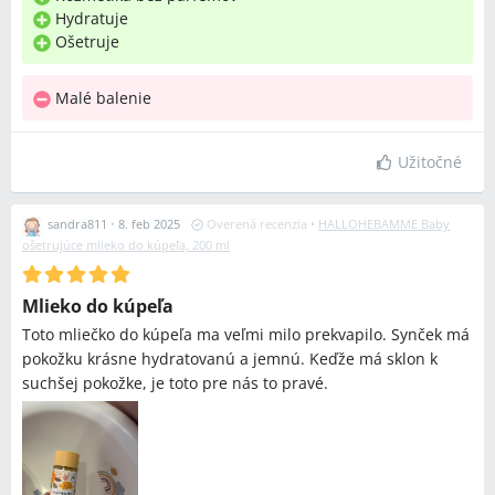
Hydratuje
Ošetruje
Malé balenie
Užitočné
sandra811
•
8. feb 2025
Overená recenzia
•
HALLOHEBAMME Baby
ošetrujúce mlieko do kúpeľa, 200 ml
Mlieko do kúpeľa
Toto mliečko do kúpeľa ma veľmi milo prekvapilo. Synček má
pokožku krásne hydratovanú a jemnú. Keďže má sklon k
suchšej pokožke, je toto pre nás to pravé.