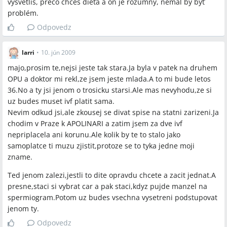
vysvetlíš, prečo chceš dieťa a on je rozumný, nemal by byť
problém.
Odpovedz
larri
•
10. jún 2009
majo,prosim te,nejsi jeste tak stara.Ja byla v patek na druhem
OPU a doktor mi rekl,ze jsem jeste mlada.A to mi bude letos
36.No a ty jsi jenom o trosicku starsi.Ale mas nevyhodu,ze si
uz budes muset ivf platit sama.
Nevim odkud jsi,ale zkousej se divat spise na statni zarizeni.Ja
chodim v Praze k APOLINARI a zatim jsem za dve ivf
nepriplacela ani korunu.Ale kolik by te to stalo jako
samoplatce ti muzu zjistit,protoze se to tyka jedne moji
zname.
Ted jenom zalezi,jestli to dite opravdu chcete a zacit jednat.A
presne,staci si vybrat car a pak staci,kdyz pujde manzel na
spermiogram.Potom uz budes vsechna vysetreni podstupovat
jenom ty.
Odpovedz