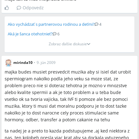
Odpovedz
Ako vychádzať s partnerovou rodinou a deťmi?
4
Aká je šanca otehotnieť?
6
Zobraz ďalšie diskusie
mirinda10
•
9. jún 2009
majka budes musiet presvedcit muzika aby si isiel dat urobit
spermiogram nakolko podla jeho veku sa moze stat, ze
problem preco nie si doteraz tehotna je mozno v mnozstve
alebo kvalite spermii a ak je toto problem a u teba bude
vsetko ok sa tvoria vajicka, tak IVF ti pomoze ale bez pomoci
muzika, ktory ti musi dat moralnu podporu je to dost tazke
nakolko je to dost narocne cely proces stimulacie same
hormony, odber, transfer a potom cakanie na tehu
ta nadej je a preto to kazda podstupujeme ,aj ked niektora z
nas, ten kolobeh presla viac krat aby sa dockala vytuzeneho