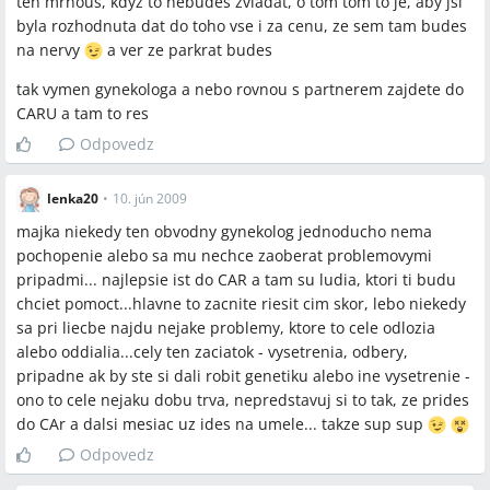
ten mrnous, kdyz to nebudes zvladat, o tom tom to je, aby jsi
byla rozhodnuta dat do toho vse i za cenu, ze sem tam budes
na nervy
a ver ze parkrat budes
tak vymen gynekologa a nebo rovnou s partnerem zajdete do
CARU a tam to res
Odpovedz
lenka20
•
10. jún 2009
majka niekedy ten obvodny gynekolog jednoducho nema
pochopenie alebo sa mu nechce zaoberat problemovymi
pripadmi... najlepsie ist do CAR a tam su ludia, ktori ti budu
chciet pomoct...hlavne to zacnite riesit cim skor, lebo niekedy
sa pri liecbe najdu nejake problemy, ktore to cele odlozia
alebo oddialia...cely ten zaciatok - vysetrenia, odbery,
pripadne ak by ste si dali robit genetiku alebo ine vysetrenie -
ono to cele nejaku dobu trva, nepredstavuj si to tak, ze prides
do CAr a dalsi mesiac uz ides na umele... takze sup sup
Odpovedz