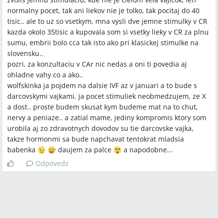
normalny pocet, tak ani liekov nie je tolko, tak pocitaj do 40
tisic.. ale to uz so vsetkym, mna vysli dve jemne stimulky v CR
kazda okolo 35tisic a kupovala som si vsetky lieky v CR za plnu
sumu, embrii bolo cca tak isto ako pri klasickej stimulke na
slovensku..
pozri, za konzultaciu v CAr nic nedas a oni ti povedia aj
ohladne vahy co a ako..
wolfskinka ja pojdem na dalsie IVF az v januari a to bude s
darcovskymi vajkami, ja pocet stimuliek neobmedzujem, ze X
a dost.. proste budem skusat kym budeme mat na to chut,
nervy a peniaze.. a zatial mame, jediny kompromis ktory som
urobila aj zo zdravotnych dovodov su tie darcovske vajka,
takze hormonmi sa bude napchavat tentokrat mladsia
babenka
daujem za palce
a napodobne...
Odpovedz