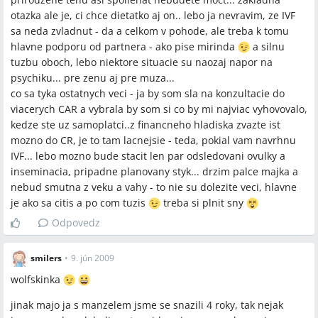
otazka ale je, ci chce dietatko aj on.. lebo ja nevravim, ze IVF
sa neda zvladnut - da a celkom v pohode, ale treba k tomu
hlavne podporu od partnera - ako pise mirinda
a silnu
tuzbu oboch, lebo niektore situacie su naozaj napor na
psychiku... pre zenu aj pre muza...
co sa tyka ostatnych veci - ja by som sla na konzultacie do
viacerych CAR a vybrala by som si co by mi najviac vyhovovalo,
kedze ste uz samoplatci..z financneho hladiska zvazte ist
mozno do CR, je to tam lacnejsie - teda, pokial vam navrhnu
IVF... lebo mozno bude stacit len par odsledovani ovulky a
inseminacia, pripadne planovany styk... drzim palce majka a
nebud smutna z veku a vahy - to nie su dolezite veci, hlavne
je ako sa citis a po com tuzis
treba si plnit sny
Odpovedz
smilers
•
9. jún 2009
wolfskinka
jinak majo ja s manzelem jsme se snazili 4 roky, tak nejak