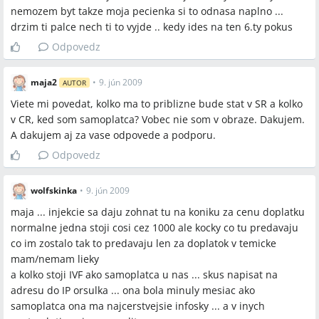
nemozem byt takze moja pecienka si to odnasa naplno ...
drzim ti palce nech ti to vyjde .. kedy ides na ten 6.ty pokus
Odpovedz
maja2
•
9. jún 2009
AUTOR
Viete mi povedat, kolko ma to priblizne bude stat v SR a kolko
v CR, ked som samoplatca? Vobec nie som v obraze. Dakujem.
A dakujem aj za vase odpovede a podporu.
Odpovedz
wolfskinka
•
9. jún 2009
maja ... injekcie sa daju zohnat tu na koniku za cenu doplatku
normalne jedna stoji cosi cez 1000 ale kocky co tu predavaju
co im zostalo tak to predavaju len za doplatok v temicke
mam/nemam lieky
a kolko stoji IVF ako samoplatca u nas ... skus napisat na
adresu do IP orsulka ... ona bola minuly mesiac ako
samoplatca ona ma najcerstvejsie infosky ... a v inych