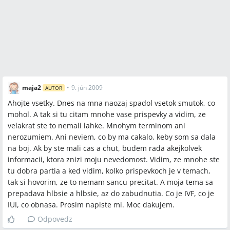
Odporúča sa obrátiť sa do centra asistovanej reprodukcie
(CAR) a neodkladať vyšetrenia vzhľadom na vek.
Partnerovo vyšetrenie (spermiogram) je štandardné a
dôležité pre plánovanie liečby.
Ak gynekológ nebude ochotný pomôcť, odporúčané je
zmeniť lekára a hľadať špecializované centrum.
maja2
•
9. jún 2009
AUTOR
Ahojte vsetky. Dnes na mna naozaj spadol vsetok smutok, co
Sporné názory
mohol. A tak si tu citam mnohe vase prispevky a vidim, ze
Niektoré príspevky tvrdia, že vysoká hmotnosť
velakrat ste to nemali lahke. Mnohym terminom ani
neznemožňuje otehotnenie (príklady úspechov pri 108–120
nerozumiem. Ani neviem, co by ma cakalo, keby som sa dala
kg), zatiaľ čo iné radia schudnúť kvôli možným komplikáciám
na boj. Ak by ste mali cas a chut, budem rada akejkolvek
v tehotenstve.
informacii, ktora znizi moju nevedomost. Vidim, ze mnohe ste
Niektorí odporúčajú zvážiť adopciu ako alternatívu, zatiaľ čo
tu dobra partia a ked vidim, kolko prispevkoch je v temach,
iní preferujú snažiť sa o vlastné dieťa za každú cenu.
tak si hovorim, ze to nemam sancu precitat. A moja tema sa
prepadava hlbsie a hlbsie, az do zabudnutia. Co je IVF, co je
IUI, co obnasa. Prosim napiste mi. Moc dakujem.
Otvorené otázky
Odpovedz
Aká je konkrétna šanca na úspech IVF pri veku 40 rokov a