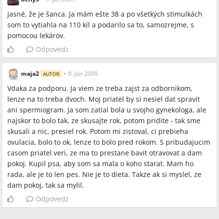
Q:
Koľko približne stojí IVF ako samoplatca v ČR a na Slovensku
jasné, že je šanca. Ja mám ešte 38 a po všetkých stimulkách
podľa diskusie?
som to vytiahla na 110 kíl a podarilo sa to, samozrejme, s
A:
Konkrétne príklady z diskusie: v centre APOLINARI základné
pomocou lekárov.
IVF (prohlídky, OPU, ET) 22 500 Kč, pri neuskutočnení ET 11 900
Odpovedz
Kč, pri neuskutočnení OPU 990 Kč; celková orientačná suma
vrátane liekov sa v jednom výpočte pohybovala okolo 33 600 Kč;
maja2
•
9. jún 2009
AUTOR
v diskusii sa na Slovensku spomínala orientačná suma okolo
100 000 (uvádzané bez jednotky).
Vdaka za podporu. Ja viem ze treba zajst za odbornikom,
lenze na to treba dvoch. Moj priatel by si nesiel dat spravit
Q:
Aké lieky a ich orientačné ceny boli spomínané pri
ani spermiogram. Ja som zatial bola u svojho gynekologa, ale
stimulácii?
najskor to bolo tak, ze skusajte rok, potom pridite - tak sme
A:
V diskusii sa uvádzali lieky a ceny: Zoladex 3 500 Kč,
skusali a nic, presiel rok. Potom mi zistoval, ci prebieha
Fostimon cca 350 Kč za ampulku, Puregon (900 j.) cca 9 500 Kč,
ovulacia, bolo to ok, lenze to bolo pred rokom. S pribudajucim
Pregnyl cca 500 Kč, Orgalutran zmienkaný s rôznymi cenami
casom priatel veri, ze ma to prestane bavit otravovat a dam
(resp. 1 100–2 000 Kč), a údaj o nákupe injekcií cez inzertné
pokoj. Kupil psa, aby som sa mala o koho starat. Mam ho
portály („konik“) od používateľov.
rada, ale je to len pes. Nie je to dieta. Takze ak si myslel, ze
dam pokoj, tak sa mylil.
Q:
Aké vyšetrenia sú potrebné pred začatím ART?
A:
Štandardne sa robí hormonálny profil ( krvné odbery ),
Odpovedz
spermiogram partnera, niekedy profil priepustnosti vajcovodov
alebo laparoskopické vyšetrenie; centrum asistovanej