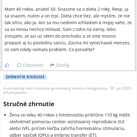
Mam 40 rokov, priatel 50. Snazime sa o dieta 2 roky. Resp. ja
sa snazim, nutim a on trpi. Dieta chce tiez, ale myslim, ze nie
tak silno, ako ja. Ani sa mu nedivim vzhladom k mojej vahe, ze
sa so mnou nechce milovat. Som z toho na nervy, lebo
zistujem, ze asi uz idem do prechodu a ze sme mozno
prepasli aj tu poslednu sancu. Zacina mi vynechavat menzes,
co som nikdy nemala problem. Co poradite?
Odpovedz
Zdieľaj
ZHRNUTIE DISKUSIE
Automatický súhrn diskusie generovaný umelou inteligenciou
·
30. jún 2026
·
64 príspevkov
Stručné zhrnutie
Žena vo veku 40 rokov s hmotnosťou približne 110 kg môže
otehotnieť pomocou centier asistovanej reprodukcie (IUI
alebo IVF), pričom liečba zahŕňa hormonálnu stimuláciu,
odber vajíčok (OPU) a embryo transfer (ET).