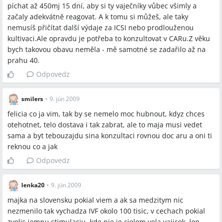
píchat až 450mj 15 dní, aby si ty vaječníky vůbec všimly a
začaly adekvátně reagovat. A k tomu si můžeš, ale taky
nemusíš přičítat další výdaje za ICSI nebo prodlouženou
kultivaci.Ale opravdu je potřeba to konzultovat v CARu.Z věku
bych takovou obavu neměla - mě samotné se zadařilo až na
prahu 40.
Odpovedz
smilers
•
9. jún 2009
felicia co ja vim, tak by se nemelo moc hubnout, kdyz chces
otehotnet, telo dostava i tak zabrat, ale to maja musi vedet
sama a byt tebouzajdu sina konzultaci rovnou doc aru a oni ti
reknou co a jak
Odpovedz
lenka20
•
9. jún 2009
majka na slovensku pokial viem a ak sa medzitym nic
nezmenilo tak vychadza IVF okolo 100 tisic, v cechach pokial
zvolis jemnu stimulaciu, kde nie je cielom vela vajicok, len