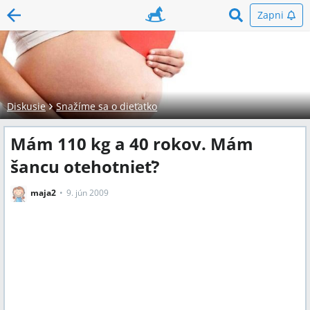
Zapni
Diskusie
Snažíme sa o dieťatko
Mám 110 kg a 40 rokov. Mám
šancu otehotnieť?
maja2
9. jún 2009