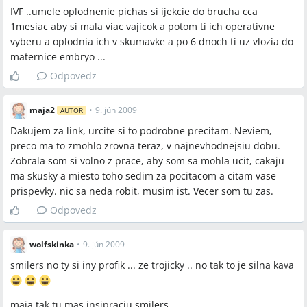
IVF ..umele oplodnenie pichas si ijekcie do brucha cca
Orgalutran, Utrogestan (utros)
1mesiac aby si mala viac vajicok a potom ti ich operativne
vyberu a oplodnia ich v skumavke a po 6 dnoch ti uz vlozia do
Miesta a osoby
maternice embryo ...
Odpovedz
Martin, Praha, ČR, SR, Strečno
maja2
•
9. jún 2009
AUTOR
Dakujem za link, urcite si to podrobne precitam. Neviem,
preco ma to zmohlo zrovna teraz, v najnevhodnejsiu dobu.
Zobrala som si volno z prace, aby som sa mohla ucit, cakaju
ma skusky a miesto toho sedim za pocitacom a citam vase
prispevky. nic sa neda robit, musim ist. Vecer som tu zas.
Odpovedz
wolfskinka
•
9. jún 2009
smilers no ty si iny profik ... ze trojicky .. no tak to je silna kava
maja tak tu mas insipraciu smilers