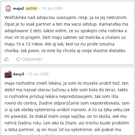
maja2
•
10. jún 2009
AUTOR
Wolfskinka nad adopciou uvazujem, resp. ja sa jej nebranim.
Opat je tu vsak partner a ten ma vacsi odstup. Kamaratka ma
adoptovane 2 deti, takze vidim, ze su spokojni cela rodinka a
moc im to prajem. Deti maju takmer od malicka a chalani uz
maju 10 a 12 rokov. Ale aj tak, ked na nu pride smutna
chvilka, tak povie, ze este by chcela aj svoje vlastne dietatko.
Odpovedz
deny3
•
10. jún 2009
maja rozhodne zmeň lekára, ja som to musela urobiť tiež, ten
debil ma nazval starou tučnou a kde som bola do teraz, takto
si rozhodne prístup lekára nepredstavujem, tak som išla
rovno do centra, žiadne odporúčanie som nepotrebovala, tam
si aj tak všetky vyšetrenia urobili nanovo. A čo sa týka veku,tak
mi povedal, že dokiaľ mám svoje vajíčka, on to skúša, vek mu
nehrá žiadnu rolu. Len ako ťa čítam, asi trochu bude problém
u teba partner, aj on musí ísť na vyšetrenie, ale pokiaľ mu