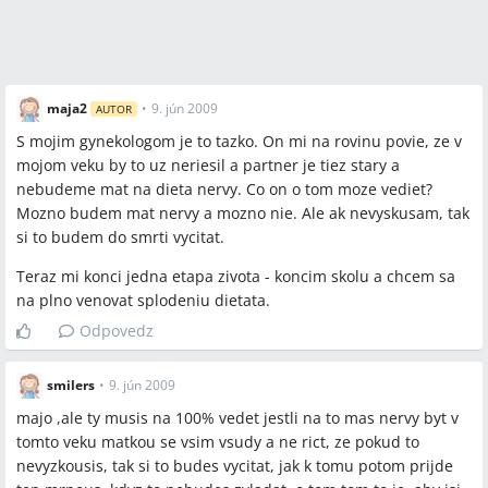
maja2
•
9. jún 2009
AUTOR
S mojim gynekologom je to tazko. On mi na rovinu povie, ze v
mojom veku by to uz neriesil a partner je tiez stary a
nebudeme mat na dieta nervy. Co on o tom moze vediet?
Mozno budem mat nervy a mozno nie. Ale ak nevyskusam, tak
si to budem do smrti vycitat.
Teraz mi konci jedna etapa zivota - koncim skolu a chcem sa
na plno venovat splodeniu dietata.
Odpovedz
smilers
•
9. jún 2009
majo ,ale ty musis na 100% vedet jestli na to mas nervy byt v
tomto veku matkou se vsim vsudy a ne rict, ze pokud to
nevyzkousis, tak si to budes vycitat, jak k tomu potom prijde