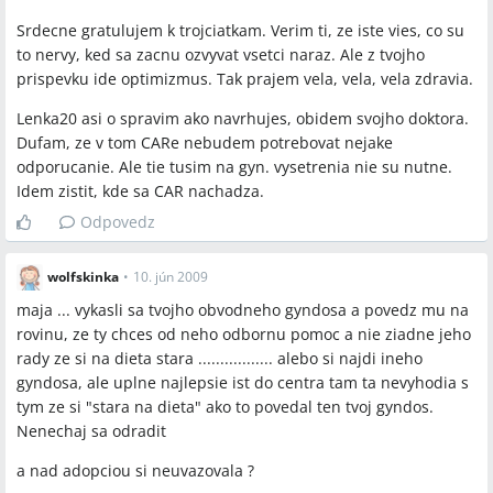
Srdecne gratulujem k trojciatkam. Verim ti, ze iste vies, co su
to nervy, ked sa zacnu ozvyvat vsetci naraz. Ale z tvojho
prispevku ide optimizmus. Tak prajem vela, vela, vela zdravia.
Lenka20 asi o spravim ako navrhujes, obidem svojho doktora.
Dufam, ze v tom CARe nebudem potrebovat nejake
odporucanie. Ale tie tusim na gyn. vysetrenia nie su nutne.
Idem zistit, kde sa CAR nachadza.
Odpovedz
wolfskinka
•
10. jún 2009
maja ... vykasli sa tvojho obvodneho gyndosa a povedz mu na
rovinu, ze ty chces od neho odbornu pomoc a nie ziadne jeho
rady ze si na dieta stara ................. alebo si najdi ineho
gyndosa, ale uplne najlepsie ist do centra tam ta nevyhodia s
tym ze si "stara na dieta" ako to povedal ten tvoj gyndos.
Nenechaj sa odradit
a nad adopciou si neuvazovala ?