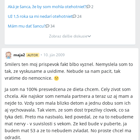
Aká je šanca, že by som mohla otehotnieť?
2
Už 1,5 roka sa mi nedarí otehotnieť
24
Mám mu dať šancu?
34
Zobraz ďalšie diskusie
maja2
•
10. jún 2009
AUTOR
Smilers ten moj prispevok fakt blbo vyznel. Nemyslela som to
tak, ze vyskusame a uvidime. Nebude sa nam pacit, tak
vratime do nemocnice.
Ja som na 100% presvedcena ze dieta chcem. Cely zivot som
chcela. Ale najskor som nemala partnera a teraz uz aj mam a
nejde to. Vzdy som mala blizko detom a jednu dobu som ich
aj vychovavala. Tak viem, ze som dost trpezlivy clovek, co sa
tyka deti. Preto ma nastvalo, ked povedal, ze na to nebudeme
mat nervy - v suvislosti s vekom. Ze ked bude v puberte, ja
budem mat 53 a ze to nebudem zvladat. No proste chcel ma
odradit.