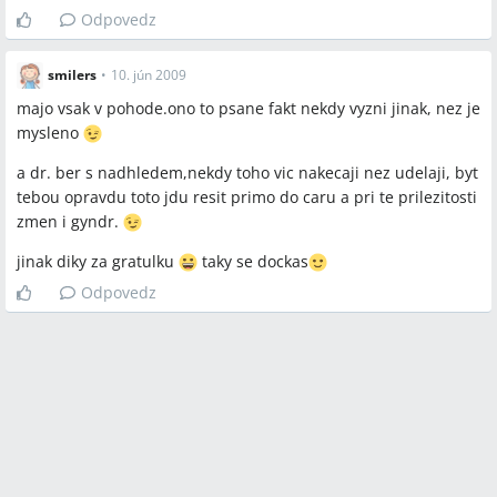
Odpovedz
smilers
•
10. jún 2009
majo vsak v pohode.ono to psane fakt nekdy vyzni jinak, nez je
mysleno
a dr. ber s nadhledem,nekdy toho vic nakecaji nez udelaji, byt
tebou opravdu toto jdu resit primo do caru a pri te prilezitosti
zmen i gyndr.
jinak diky za gratulku
taky se dockas
Odpovedz