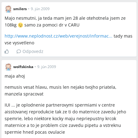
hmotnosti ~110 kg pre jednotlivé protokoly?
smilers
•
9. jún 2009
Koľko presne budú stáť celkové náklady (vrátane všetkých
Majo nesmutni, ja teda mam jen 28 ale otehotnela jsem ze
liekov a možných opakovaní) v konkrétnom centre pre danú
108kg
samo za pomoci dr v CARU
pacientku?
Ako presvedčiť partnera, aby podstúpil spermiogram a
http://www.neplodnost.cz/web/verejnost/informac...
tady mas
aktívne sa zapojil do liečby?
vse vysvetleno
Odpovedz
wolfskinka
•
9. jún 2009
Spomenuté značky a firmy
maja ahoj
APOLINARI, neplodnost.cz, chudnutie-ako.sk, centrum
nemusis vesat hlavu, musis len nejako tvojho priatela,
asistovanej reprodukcie (CAR), sanatorium v Martine, konik
manzela spracovat
IUI ... je oplodnenie partnerovymi spermiami v centre
Spomenuté produkty a metódy
aisstovanej reprodukcie tak ze ti do maternice zavedu jeho
IUI, IVF, ICSI, OPU (odber vajíčok), ET (embryo transfer),
spemrie, lebo niektore kocky maju nepriepustny krcok
hormonálna stimulácia, jemná stimulácia, darcovské vajcia,
maternice a to je problem cize zavedu pipetu a vstreknu
spermiogram (SPG), domáci test SPG, hormonálny profil,
spermie hned pocas ovulacie
laparoskopie, lieky Zoladex, Fostimon, Puregon, Pregnyl,