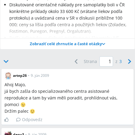
Diskutované orientačné náklady pre samoplatky boli v ČR
konkrétne príklady okolo 33 600 Kč (vrátane liekov podľa
protokolu) a uvádzaná cena v SR v diskusii približne 100
000; ceny sa líšia podľa centra a použitých liekov (Zoladex,
Fostimon, Puregon, Pregnyl, Orgalutran).
Podľa príspevkov v diskusii poisťovne na Slovensku IVF
Zobraziť celé zhrnutie a časté otázky
preplácajú do veku 38 rokov + 365 dní; partnerovo
vyšetrenie (spermiogram) je štandardná požiadavka a jeho
súhlas je často rozhodujúci pre začatie liečby.
Strana
z
3
artep26
•
9. jún 2009
Ahoj Majo,
Najčastejšie otázky
já bych zašla do specializovaného centra asistované
reprodukce a tam by vám měli poradit, prohlídnout vás,
Q:
Aký je rozdiel medzi IUI a IVF?
pomoci
A:
IUI (inseminácia) znamená zavedenie partnerových spermii
Držím palec
priamo do maternice počas ovulácie v centre asistovanej
reprodukcie; IVF (umelé oplodnenie) zahŕňa hormonálnu
Odpovedz
stimuláciu, odber vajíčok (OPU), oplodnenie v laboratóriu a
neskôr embryo transfer (ET).
deny3
•
9. jún 2009