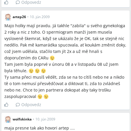
Odpovedz
artep26
•
10. jún 2009
Majo holky mají pravdu. Já takhle "zabila" u svého gynekologa
2 roky a nic z toho. O spermiogram manži jsem musela
vysloveně škemrat, když se ukázalo že je OK, tak se stejně nic
nedělo. Pak mě kamarádka spucovala, ať koukám změnit doky,
což jsem udělala, stačilo tam jít 2x a už mě hnali s
doporučením do CARu
Tam jsem byla poprvé v únoru 08 a v listopadu 08 už jsem
byla těhule.
Ty sama přeci musíš vědět, zda se na to cítíš nebo ne a nikdo
tě o tom nemusí přesvědčovat a diktovat ti, zda to zvládneš
nebo ne. Chce to jen partnera dokopat aby taky trošku
zaspolupracoval
Odpovedz
wolfskinka
•
10. jún 2009
maja presne tak ako hovori artep ....