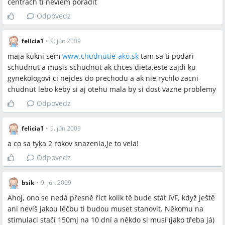
centrach ti neviem poradit
Odpovedz
felicia1
•
9. jún 2009
maja kukni sem
www.chudnutie-ako.sk
tam sa ti podari
schudnut a musis schudnut ak chces dieta,este zajdi ku
gynekologovi ci nejdes do prechodu a ak nie,rychlo zacni
chudnut lebo keby si aj otehu mala by si dost vazne problemy
Odpovedz
felicia1
•
9. jún 2009
a co sa tyka 2 rokov snazenia,je to vela!
Odpovedz
bsik
•
9. jún 2009
Ahoj, ono se nedá přesně říct kolik tě bude stát IVF, když ještě
ani nevíš jakou léčbu ti budou muset stanovit. Někomu na
stimulaci stačí 150mj na 10 dní a někdo si musí (jako třeba já)