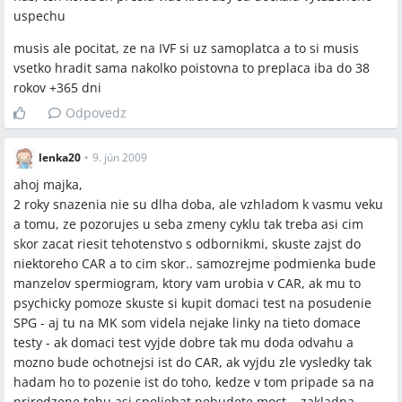
uspechu
musis ale pocitat, ze na IVF si uz samoplatca a to si musis
vsetko hradit sama nakolko poistovna to preplaca iba do 38
rokov +365 dni
Odpovedz
lenka20
•
9. jún 2009
ahoj majka,
2 roky snazenia nie su dlha doba, ale vzhladom k vasmu veku
a tomu, ze pozorujes u seba zmeny cyklu tak treba asi cim
skor zacat riesit tehotenstvo s odbornikmi, skuste zajst do
niektoreho CAR a to cim skor.. samozrejme podmienka bude
manzelov spermiogram, ktory vam urobia v CAR, ak mu to
psychicky pomoze skuste si kupit domaci test na posudenie
SPG - aj tu na MK som videla nejake linky na tieto domace
testy - ak domaci test vyjde dobre tak mu doda odvahu a
mozno bude ochotnejsi ist do CAR, ak vyjdu zle vysledky tak
hadam ho to pozenie ist do toho, kedze v tom pripade sa na
prirodzene tehu asi spoliehat nebudete moct... zakladna