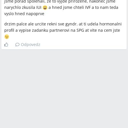
jsme porad spolehali, ze to vyjde prirozene, nakonec jsme
narychlo zkusila IUI
a hned jsme chteli IVF a to nam teda
vyslo hned napoprve
drzim palce ale urcite rekni sve gyndr. at ti udela hormonalni
profil a vypise zadanku partnerovi na SPG at vite na cem jste
Odpovedz