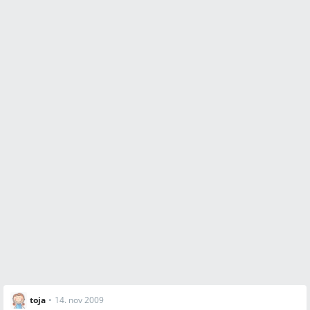
toja
•
14. nov 2009