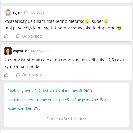
toja
•
14. nov 2009
kojazarik,ty uz tusim mas jedno dietatko
. super
moj p. sa chysta na sg, tak som zvedava,ako to dopadne
Odpovedz
kojzarik
•
14. nov 2009
zuzanockamt mam ale aj na neho sme museli cakat 2,5 roka
kym sa nam podaril
Odpovedz
Pozitívny ovulačný test, ale ovulácia neskôr?
3
Ovulácia: Otehotnenie počas menštruácie je možné?
8
Mám ovuláciu?
2
Zobraz ďalšie diskusie