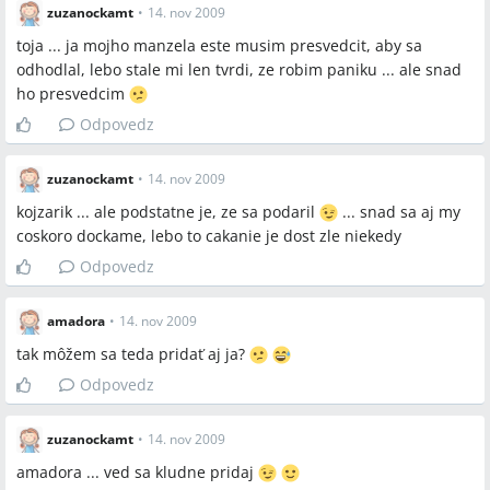
zuzanockamt
•
14. nov 2009
toja ... ja mojho manzela este musim presvedcit, aby sa
odhodlal, lebo stale mi len tvrdi, ze robim paniku ... ale snad
ho presvedcim
Odpovedz
zuzanockamt
•
14. nov 2009
kojzarik ... ale podstatne je, ze sa podaril
... snad sa aj my
coskoro dockame, lebo to cakanie je dost zle niekedy
Odpovedz
amadora
•
14. nov 2009
tak môžem sa teda pridať aj ja?
Odpovedz
zuzanockamt
•
14. nov 2009
amadora ... ved sa kludne pridaj