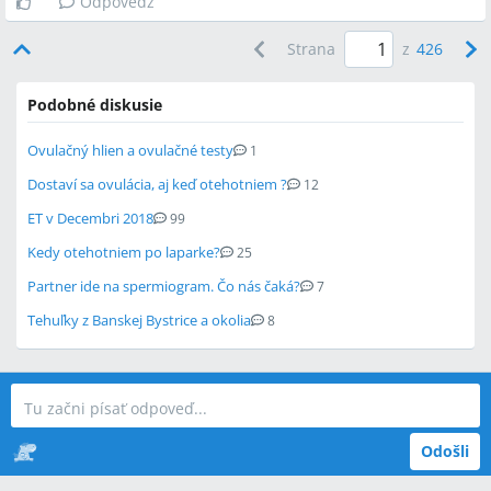
Odpovedz
Strana
z
426
Podobné diskusie
Ovulačný hlien a ovulačné testy
1
Dostaví sa ovulácia, aj keď otehotniem ?
12
ET v Decembri 2018
99
Kedy otehotniem po laparke?
25
Partner ide na spermiogram. Čo nás čaká?
7
Tehuľky z Banskej Bystrice a okolia
8
Odošli