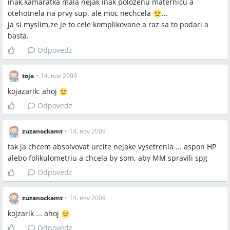
inak,kamaratka mala nejak inak polozenu maternicu a
otehotnela na prvy sup. ale moc nechcela
...
ja si myslim,ze je to cele komplikovane a raz sa to podari a
basta.
Odpovedz
toja
•
14. nov 2009
kojazarik: ahoj
Odpovedz
zuzanockamt
•
14. nov 2009
tak ja chcem absolvovat urcite nejake vysetrenia ... aspon HP
alebo folikulometriu a chcela by som, aby MM spravili spg
Odpovedz
zuzanockamt
•
14. nov 2009
kojzarik ... ahoj
Odpovedz