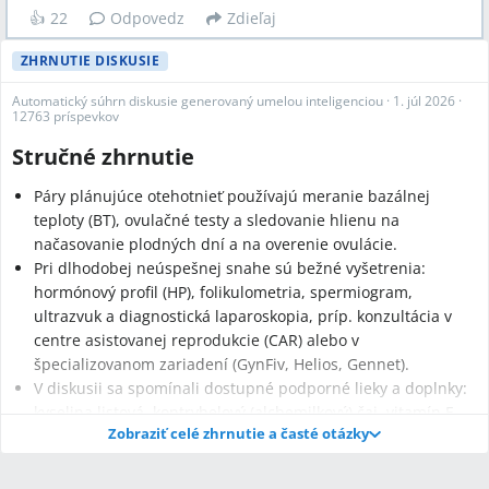
👍
22
Odpovedz
Zdieľaj
ZHRNUTIE DISKUSIE
Automatický súhrn diskusie generovaný umelou inteligenciou
·
1. júl 2026
·
12763 príspevkov
Stručné zhrnutie
Páry plánujúce otehotnieť používajú meranie bazálnej
teploty (BT), ovulačné testy a sledovanie hlienu na
načasovanie plodných dní a na overenie ovulácie.
Pri dlhodobej neúspešnej snahe sú bežné vyšetrenia:
hormónový profil (HP), folikulometria, spermiogram,
ultrazvuk a diagnostická laparoskopia, príp. konzultácia v
centre asistovanej reprodukcie (CAR) alebo v
špecializovanom zariadení (GynFiv, Helios, Gennet).
V diskusii sa spomínali dostupné podporné lieky a doplnky:
kyselina listová, kontryhelový (alchemilkový) čaj, vitamín E
Zobraziť celé zhrnutie a časté otázky
(uvedené dávky 100–400 mg), Duphaston a injekcia Agolutin;
spermiogram bez žiadanky v Gennete bol uvádzaný cena 1
000 Kč.