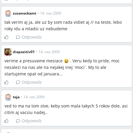
konkrétnych prípadoch.
zuzanockamt
•
14. nov 2009
tak verim aj ja, ale uz by som rada vidiet aj // na teste, lebo
roky idu a mladsi uz nebudeme
Spomenuté značky a firmy
Odpovedz
CAR, GynFiv, Helios, Gennet, Gyn FIV v BA, FertilityFriend
diapozitiv01
•
14. nov 2009
Spomenuté produkty a metódy
verime a presuvame mesiace
. Veru kedy to pride, moc
nezalezi na nas ale na nejakej inej ´moci´. My to ale
bazálna teplota (BT), ovulačné testy, sledovanie cervikálneho
startujeme opat od januara...
hlienu, folikulometria, hormónový profil (HP), spermiogram,
Odpovedz
ultrazvuk (UZV), diagnostická laparoskopia, IVF, IUI, Duphaston,
Agolutin, kyselina listová, vitamín E (100 mg, 200 mg, 400 mg),
Femibion, kontryhelový (alchemilkový) čaj, heparínové injekcie,
toja
•
14. nov 2009
meranie vaginálne vs. orálne, FertilityFriend
ved to ma na tom stve, keby som mala takych 5 rokov dole, asi
citim aj vacsiu nadej..
Miesta a osoby
Odpovedz
Bratislava, Petržalka, Kramáre, Prednádraží, Trnava (TT), Košice