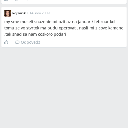
kojzarik
•
14. nov 2009
my sme museli snazenie odlozit az na januar / februar koli
tomu ze vo stvrtok ma budu operovat , nasli mi zlcove kamene
.tak snad sa nam coskoro podari
Odpovedz