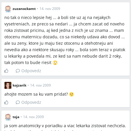
zuzanockamt
•
14. nov 2009
no tak o nieco lepsie hej ... a boli ste uz aj na nejakych
vysetreniach, ze preco sa nedari ... ja chcem zacat od noveho
roka zistovat pricinu, aj ked jedna z nich je uz znama ... mam
otocenu maternicu dozadu, co sa niekedy udava ako dovod ...
ale su zeny, ktore ju maju tiez otocenu a otehotneju ani
nevedia ako a niektore skusaju roky ... bola som teraz v piatok
u lekarky a povedala mi, ze ked sa nam nebude darit 2 roky,
tak potom to bude riesit
Odpovedz
kojzarik
•
14. nov 2009
ahojte mozem sa ku vam pridat?
Odpovedz
toja
•
14. nov 2009
ja som anatomicky v poriadku a viac lekarka zistovat nechcela.