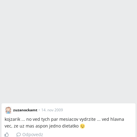
zuzanockamt
•
14. nov 2009
kojzarik ... no ved tych par mesiacov vydrzite ... ved hlavna
vec, ze uz mas aspon jedno dietatko
Odpovedz