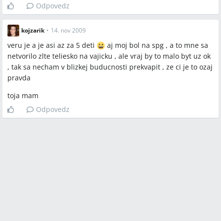
Odpovedz
kojzarik
•
14. nov 2009
veru je a je asi az za 5 deti
aj moj bol na spg , a to mne sa
netvorilo zlte teliesko na vajicku , ale vraj by to malo byt uz ok
, tak sa necham v blizkej buducnosti prekvapit , ze ci je to ozaj
pravda
toja mam
Odpovedz