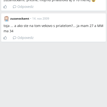
Odpovedz
zuzanockamt
•
14. nov 2009
toja ... a ako ste na tom vekovo s priatelom?... ja mam 27 a MM
ma 34
Odpovedz