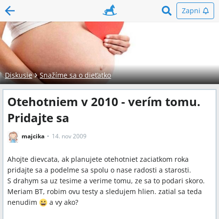
Zapni
Diskusie
Snažíme sa o dieťatko
Otehotniem v 2010 - verím tomu.
Pridajte sa
majcika
14. nov 2009
Ahojte dievcata, ak planujete otehotniet zaciatkom roka
pridajte sa a podelme sa spolu o nase radosti a starosti.
S drahym sa uz tesime a verime tomu, ze sa to podari skoro.
Meriam BT, robim ovu testy a sledujem hlien. zatial sa teda
nenudim
a vy ako?