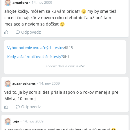
amadora
•
14. nov 2009
(KE), Praha, Ilava, Žilina (ZA), Drabek, Ondrasek, Korbel, Piknov,
ahojte kočky, môžem sa ku vám pridať?
my by sme tiež
Strba, Behunova
chceli čo najskôr v novom roku otehotnieť a už počítam
mesiace a neviem sa dočkať
Odpovedz
Vyhodnotenie ovulačných testov
15
Kedy začať robiť ovulačné testy?
1
Zobraz ďalšie diskusie
zuzanockamt
•
14. nov 2009
ved to, ja by som si tiez priala aspon o 5 rokov menej a pre
MM aj 10 menej
Odpovedz
toja
•
14. nov 2009
zuzanockamt: presne, mojmu priatelovu aj o 10 menej