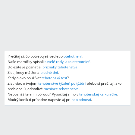
Prečítaj si, čo potrebuješ vedieť o
otehotnení
.
Naše mamičky spísali
skvelé rady, ako otehotnieť
.
Dôležité je poznať aj
príznaky tehotenstva
.
Zisti, kedy má žena
plodné dni
.
Kedy a ako používať
tehotenský test
?
Zisti viac o tvojom
tehotenstve týždeň po týždni
alebo si prečítaj, ako
prebiehajú jednotlivé
mesiace tehotenstva
.
Nepoznáš termín pôrodu? Vypočítaj si ho v
tehotenskej kalkulačke
.
Modrý koník ti prípadne napovie aj pri
neplodnosti
.