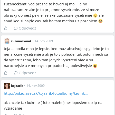
zuzanockamt: ved presne to hovori aj moj...ja ho
nahovaram,ze ake je to prijemne vysetrenie, ze si moze
obrazky doniest pekne, ze ake uuuzasne vysetrenie
,ale
snad ked si najde cas, tak ho tam metlou uz pozeniem
Odpovedz
zuzanockamt
•
14. nov 2009
toja ... podla mna je lepsie, ked muz absolvuje spg, lebo je to
nenarocne vysetrenie a ak je to v pohode, tak potom nech sa
da vysetrit zena, lebo tam je tych vysetreni viac a su
narocnejsie a v mnohych pripadoch aj bolestivejsie
Odpovedz
kojzarik
•
14. nov 2009
http://pokec.azet.sk/kojzarik/fotoalbumy/kevink...
ak chcete tak kuknite ( foto maleho) hesloposlem do ip na
vyziadanie