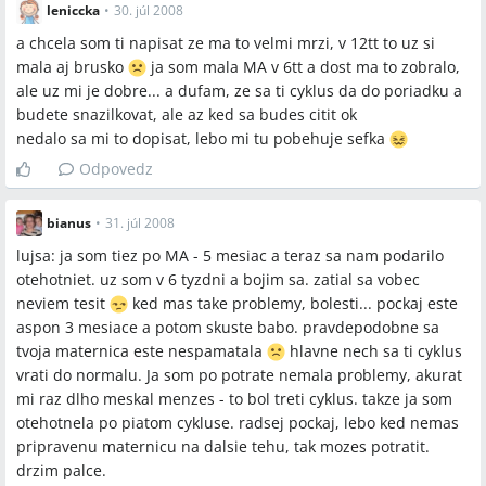
leniccka
•
30. júl 2008
a chcela som ti napisat ze ma to velmi mrzi, v 12tt to uz si
mala aj brusko
ja som mala MA v 6tt a dost ma to zobralo,
ale uz mi je dobre... a dufam, ze sa ti cyklus da do poriadku a
budete snazilkovat, ale az ked sa budes citit ok
nedalo sa mi to dopisat, lebo mi tu pobehuje sefka
Odpovedz
bianus
•
31. júl 2008
lujsa: ja som tiez po MA - 5 mesiac a teraz sa nam podarilo
otehotniet. uz som v 6 tyzdni a bojim sa. zatial sa vobec
neviem tesit
ked mas take problemy, bolesti... pockaj este
aspon 3 mesiace a potom skuste babo. pravdepodobne sa
tvoja maternica este nespamatala
hlavne nech sa ti cyklus
vrati do normalu. Ja som po potrate nemala problemy, akurat
mi raz dlho meskal menzes - to bol treti cyklus. takze ja som
otehotnela po piatom cykluse. radsej pockaj, lebo ked nemas
pripravenu maternicu na dalsie tehu, tak mozes potratit.
drzim palce.