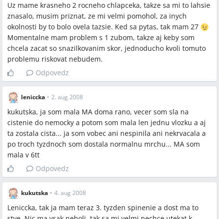
Uz mame krasneho 2 rocneho chlapceka, takze sa mi to lahsie
znasalo, musim priznat, ze mi velmi pomohol, za inych
okolnosti by to bolo ovela tazsie. Ked sa pytas, tak mam 27
Momentalne mam problem s 1 zubom, takze aj keby som
chcela zacat so snazilkovanim skor, jednoducho kvoli tomuto
problemu riskovat nebudem.
Odpovedz
leniccka
•
2. aug 2008
kukutska, ja som mala MA doma rano, vecer som sla na
cistenie do nemocky a potom som mala len jednu vlozku a aj
ta zostala cista... ja som vobec ani nespinila ani nekrvacala a
po troch tyzdnoch som dostala normalnu mrchu... MA som
mala v 6tt
Odpovedz
kukutska
•
4. aug 2008
Leniccka, tak ja mam teraz 3. tyzden spinenie a dost ma to
stve. Nic ma vsak neboli, tak sa mi velmi nechce utekat k