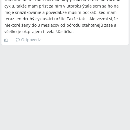
cyklu, takže mam prisť za ním v utorok.Pýtala som sa ho na
moje snažilkovanie a povedal,že musim počkať...ked mam
teraz len druhý cyklus-tri určite.Takže tak....Ale vezmi si,že
niektoré ženy do 3 mesiacov od pôrodu otehotnejú zase a
všetko je ok.prajem ti veľa šťastíčka.
Odpovedz