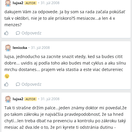
lujsa2
•
31. júl 2008
AUTOR
dakujem Vám za odpovede. Ja by som sa rada začala pokúšať
tak v októbri, nie je to ale priskoro?5 mesiacov...a len 4 x
menzes?
Odpovedz
leniccka
•
31. júl 2008
lujsa, jednoducho sa zacnite snazit vtedy, ked sa budes citit
dobre... uvidis aj podla toho ako budes mat cyklus a aku silnu
mrchu dostanes... prajem vela stastia a este viac detureniec
Odpovedz
lujsa2
•
31. júl 2008
AUTOR
Tak ti strašne držím palce...jeden známy doktor mi povedal,že
po takom zákroku je najväčšia pravdepodobnosť, že sa hned
chytí...len treba dbať na prevenciu a kontrolu po zákroku taký
mesiac až dva.Ide o to, že pri kyrete ti odstránia dutinu -