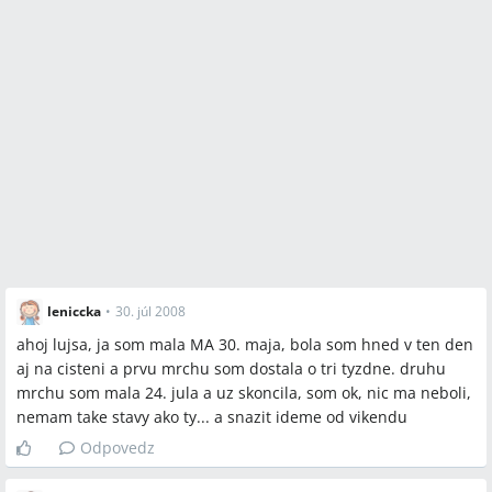
leniccka
•
30. júl 2008
ahoj lujsa, ja som mala MA 30. maja, bola som hned v ten den
aj na cisteni a prvu mrchu som dostala o tri tyzdne. druhu
mrchu som mala 24. jula a uz skoncila, som ok, nic ma neboli,
nemam take stavy ako ty... a snazit ideme od vikendu
Odpovedz