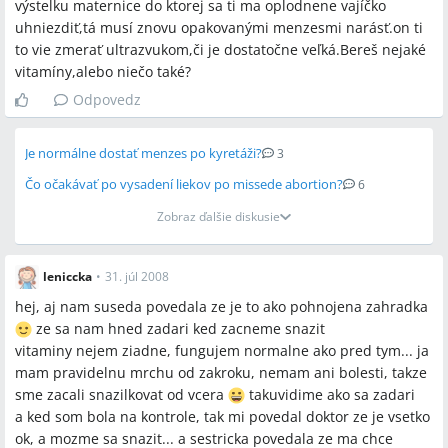
výstelku maternice do ktorej sa ti ma oplodnene vajíčko
uhniezdiť,tá musí znovu opakovanými menzesmi narásť.on ti
to vie zmerať ultrazvukom,či je dostatočne veľká.Bereš nejaké
vitamíny,alebo niečo také?
Odpovedz
Je normálne dostať menzes po kyretáži?
3
Čo očakávať po vysadení liekov po missede abortion?
6
Zobraz ďalšie diskusie
leniccka
•
31. júl 2008
hej, aj nam suseda povedala ze je to ako pohnojena zahradka
ze sa nam hned zadari ked zacneme snazit
vitaminy nejem ziadne, fungujem normalne ako pred tym... ja
mam pravidelnu mrchu od zakroku, nemam ani bolesti, takze
sme zacali snazilkovat od vcera
takuvidime ako sa zadari
a ked som bola na kontrole, tak mi povedal doktor ze je vsetko
ok, a mozme sa snazit... a sestricka povedala ze ma chce