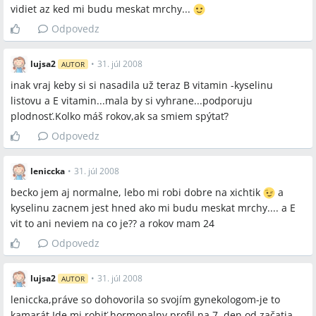
vidiet az ked mi budu meskat mrchy...
Odpovedz
lujsa2
•
31. júl 2008
AUTOR
inak vraj keby si si nasadila už teraz B vitamin -kyselinu
listovu a E vitamin...mala by si vyhrane...podporuju
plodnosť.Kolko máš rokov,ak sa smiem spýtať?
Odpovedz
leniccka
•
31. júl 2008
becko jem aj normalne, lebo mi robi dobre na xichtik
a
kyselinu zacnem jest hned ako mi budu meskat mrchy.... a E
vit to ani neviem na co je?? a rokov mam 24
Odpovedz
lujsa2
•
31. júl 2008
AUTOR
leniccka,práve so dohovorila so svojím gynekologom-je to
kamarát.Ide mi robiť hormonalny profil na 7. den od začatia