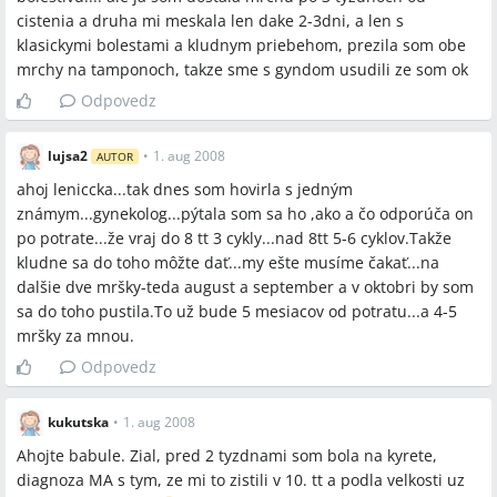
cistenia a druha mi meskala len dake 2-3dni, a len s
klasickymi bolestami a kludnym priebehom, prezila som obe
mrchy na tamponoch, takze sme s gyndom usudili ze som ok
Odpovedz
lujsa2
•
1. aug 2008
AUTOR
ahoj leniccka...tak dnes som hovirla s jedným
známym...gynekolog...pýtala som sa ho ,ako a čo odporúča on
po potrate...že vraj do 8 tt 3 cykly...nad 8tt 5-6 cyklov.Takže
kludne sa do toho môžte dať...my ešte musíme čakať...na
dalšie dve mršky-teda august a september a v oktobri by som
sa do toho pustila.To už bude 5 mesiacov od potratu...a 4-5
mršky za mnou.
Odpovedz
kukutska
•
1. aug 2008
Ahojte babule. Zial, pred 2 tyzdnami som bola na kyrete,
diagnoza MA s tym, ze mi to zistili v 10. tt a podla velkosti uz