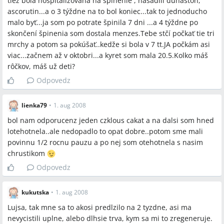
tiež bola hospitalizovana na špinenie , nasadili duhaston,
ascorutin...a o 3 týždne na to bol koniec...tak to jednoducho
malo byť...ja som po potrate špinila 7 dni ...a 4 týždne po
skončení špinenia som dostala menzes.Tebe stčí počkať tie tri
mrchy a potom sa pokúšať..kedže si bola v 7 tt.JA počkám asi
viac...začnem až v oktobri...a kyret som mala 20.5.Kolko máš
rôčkov, máš už deti?
Odpovedz
lienka79
•
1. aug 2008
bol nam odporucenz jeden czklous cakat a na dalsi som hned
lotehotnela..ale nedopadlo to opat dobre..potom sme mali
povinnu 1/2 rocnu pauzu a po nej som otehotnela s nasim
chrustikom
Odpovedz
kukutska
•
1. aug 2008
Lujsa, tak mne sa to akosi predlzilo na 2 tyzdne, asi ma
nevycistili uplne, alebo dlhsie trva, kym sa mi to zregeneruje.