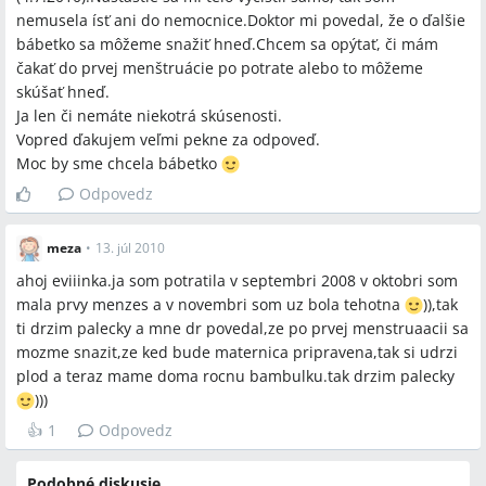
nemusela ísť ani do nemocnice.Doktor mi povedal, že o ďalšie
bábetko sa môžeme snažiť hneď.Chcem sa opýtať, či mám
čakať do prvej menštruácie po potrate alebo to môžeme
skúšať hneď.
Ja len či nemáte niekotrá skúsenosti.
Vopred ďakujem veľmi pekne za odpoveď.
Moc by sme chcela bábetko
Odpovedz
meza
•
13. júl 2010
ahoj eviiinka.ja som potratila v septembri 2008 v oktobri som
mala prvy menzes a v novembri som uz bola tehotna
)),tak
ti drzim palecky a mne dr povedal,ze po prvej menstruaacii sa
mozme snazit,ze ked bude maternica pripravena,tak si udrzi
plod a teraz mame doma rocnu bambulku.tak drzim palecky
)))
👍
1
Odpovedz
Podobné diskusie