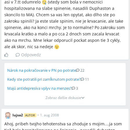
asi v 7.tt odumrelo
(vtedy som bola v nemocnici
hospitalizovana na slabe spinenie, nasadili Duphaston a
skoncilo to MA). Chcem sa vas len opytat, ako dlho ste po
zakroku spinili? Ja este stale spinim, nie je krvacanie, ale take
spinenie, ako na konci mrchy. Je to normalne? Po zakroku som
krvacala kratko a malo a po cca 2 dnoch som zacala krvacat
ako na mrchu. Mne lekar odporucil pockat aspon tie 3 cykly,
ale ak skor, nic sa nedeje
Odpovedz
Nárok na pokračovanie v PN po potrate
22
Kedy ste potratili pri zamĺknutom potrate?
11
Majú antidepresíva vplyv na menzes?
3
Zobraz ďalšie diskusie
lujsa2
•
1. aug 2008
AUTOR
Ahoj, pribeh tvojho tehotenstva sa zhoduje s mojim....ja som