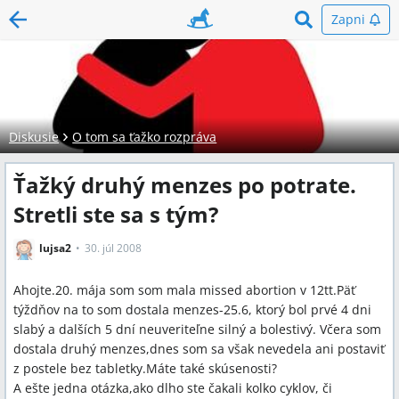
Zapni
Diskusie
O tom sa ťažko rozpráva
Ťažký druhý menzes po potrate.
Stretli ste sa s tým?
lujsa2
30. júl 2008
Ahojte.20. mája som som mala missed abortion v 12tt.Päť
týždňov na to som dostala menzes-25.6, ktorý bol prvé 4 dni
slabý a dalších 5 dní neuveriteľne silný a bolestivý. Včera som
dostala druhý menzes,dnes som sa však nevedela ani postaviť
z postele bez tabletky.Máte také skúsenosti?
A ešte jedna otázka,ako dlho ste čakali kolko cyklov, či