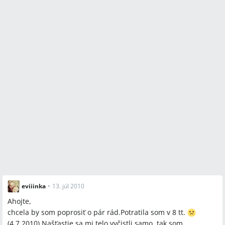
eviiinka
•
13. júl 2010
Ahojte,
chcela by som poprosiť o pár rád.Potratila som v 8 tt.
(4.7.2010).Našťastie sa mi telo vyčistli samo, tak som