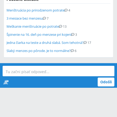
Menštruácia po prirodzenom potrate
4
3 mesiace bez menzesu
7
Meškanie menštruácie po potrate
13
Špinenie na 16. deň po menzese pri kojení
3
Jedna čiarka na teste a druhá slabá. Som tehotná?
17
Slabý menzes po pôrode. Je to normálne?
6
Odošli