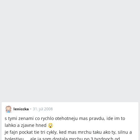
leniccka
•
31. júl 2008
s tymi zenami co rychlo otehotneju mas pravdu, ide im to
lahko a zjavne hned
je fajn pockat tie tri cykly, ked mas mrchu taku ako ty, silnu a
bolestivu.... ale ja som dostala mrchu po 3 tyzdnoch od