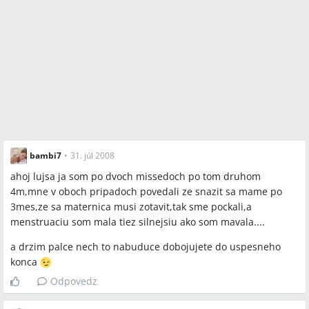
bambi7
•
31. júl 2008
ahoj lujsa ja som po dvoch missedoch po tom druhom
4m,mne v oboch pripadoch povedali ze snazit sa mame po
3mes,ze sa maternica musi zotavit,tak sme pockali,a
menstruaciu som mala tiez silnejsiu ako som mavala....
a drzim palce nech to nabuduce dobojujete do uspesneho
konca
Odpovedz