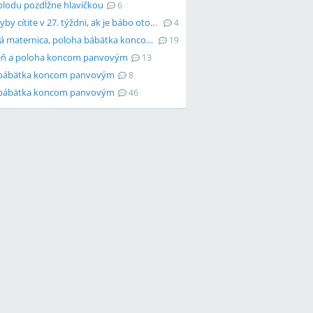
plodu pozdĺžne hlavičkou
6
Aké pohyby cítite v 27. týždni, ak je bábo otočené koncom panvovým?
4
Zdvojená maternica, poloha bábätka koncom panvovým a pôrod
19
eň a poloha koncom panvovým
13
 bábätka koncom panvovým
8
 bábätka koncom panvovým
46