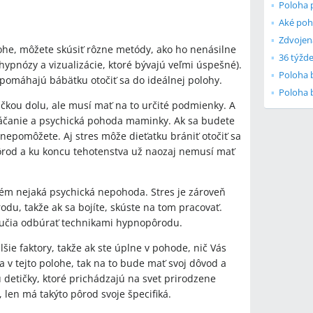
Poloha 
olohe, môžete skúsiť rôzne metódy, ako ho nenásilne
36 týžd
ohypnózy a vizualizácie, ktoré bývajú veľmi úspešné).
Poloha
 pomáhajú bábätku otočiť sa do ideálnej polohy.
Poloha
vičkou dolu, ale musí mať na to určité podmienky. A
otáčanie a psychická pohoda maminky. Ak sa budete
 nepomôžete. Aj stres môže dieťatku brániť otočiť sa
pôrod a ku koncu tehotenstva už naozaj nemusí mať
lém nejaká psychická nepohoda. Stres je zároveň
odu, takže ak sa bojíte, skúste na tom pracovať.
učia odbúrať technikami hypnopôrodu.
lšie faktory, takže ak ste úplne v pohode, nič Vás
a v tejto polohe, tak na to bude mať svoj dôvod a
Sú detičky, ktoré prichádzajú na svet prirodzene
len má takýto pôrod svoje špecifiká.