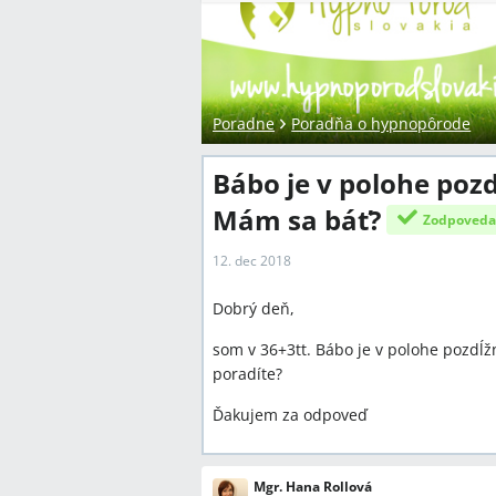
Poradne
Poradňa o hypnopôrode
Bábo je v polohe po
Mám sa báť?
Zodpoved
12. dec 2018
Dobrý deň,
som v 36+3tt. Bábo je v polohe pozdĺ
poradíte?
Ďakujem za odpoveď
Mgr. Hana Rollová