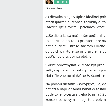
ODBORNÍK
Dobrý deň,
ak dieťatko nie je v úplne ideálnej p
otočiť (plávanie, rebozo, techniky aut
Oddychujte a cvičte v polohách, ktoré
Vaše dieťatko sa môže ešte otočiť hla
to napríklad dostatok priestoru pre 
báť a budete v strese, tak tomu určite
do polohy, v ktorej sa pripravuje na 
dosť priestoru, aby sa otočilo.
Skúste porozmýšľať, či môže byť prob
veľký nepriateľ hladkého priebehu pôr
Naše "hypnomaminky" sa to úspešne 
Na polohu dieťatka však vplývajú aj ďa
netiaži a napriek tomu bábätko zostáv
bude to jeho cesta a treba to prijať. 
koncom panvovým a nie je to problém, 