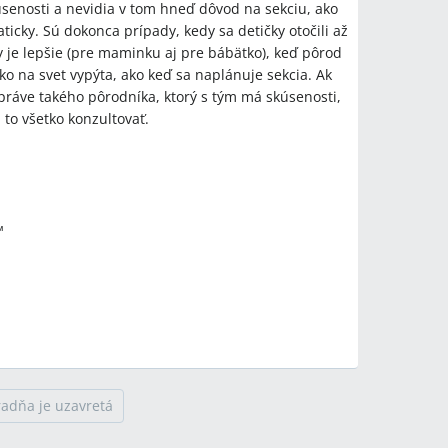
kúsenosti a nevidia v tom hneď dôvod na sekciu, ako
cky. Sú dokonca prípady, kedy sa detičky otočili až
y je lepšie (pre maminku aj pre bábätko), keď pôrod
ko na svet vypýta, ako keď sa naplánuje sekcia. Ak
 práve takého pôrodníka, ktorý s tým má skúsenosti,
 to všetko konzultovať.
™
radňa je uzavretá