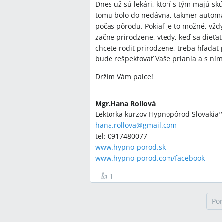
Dnes už sú lekári, ktorí s tým majú s
tomu bolo do nedávna, takmer automati
počas pôrodu. Pokiaľ je to možné, vžd
začne prirodzene, vtedy, keď sa dieťat
chcete rodiť prirodzene, treba hľadať
bude rešpektovať Vaše priania a s ním
Držím Vám palce!
Mgr.Hana Rollová
Lektorka kurzov Hypnopôrod Slovakia
hana.rollova@gmail.com
tel: 0917480077
www.hypno-porod.sk
www.hypno-porod.com/facebook
👍
1
Po