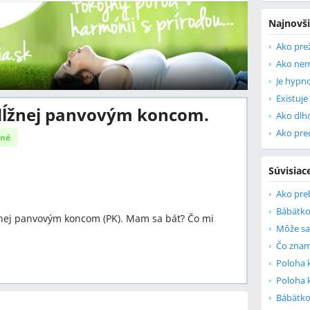
Najnovši
Ako pre
Je hypn
Existuj
zdĺžnej panvovým koncom.
Ako dlh
Ako pre
ané
Súvisiac
Bábätko
žnej panvovým koncom (PK). Mam sa báť? Čo mi
Čo znam
Poloha
Poloha