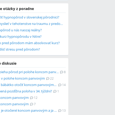
e otázky z poradne
žiť hypnopôrod v slovenskej pôrodnici?
Ako nemyslieť v tehotenstve na traumu z predošlého pôrodu mŕtveho syna?
opôrod u nás naozaj reálny?
e kurz hypnopôrodu v Nitre?
o pred pôrodom mám absolvovať kurz?
dísť stresu pred pôrodom?
e diskusie
Ako prebieha pôrod pri polohe koncom panvovým?
8
 v polohe koncom panvovým
22
Môže sa bábätko otočiť koncom panvovým v 37. týždni?
14
ená pozdĺžna poloha v 34. týždni?
1
 koncom panvovým
12
 koncom panvovým
7
Bábätko je otočené koncom panvovým a ja nechcem rodiť prirodzene
13